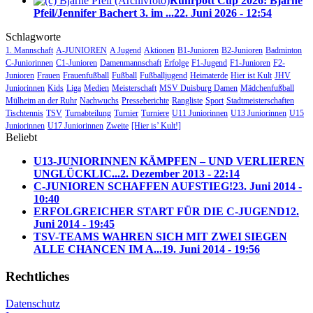
Ruhrpott Cup 2026: Bjarne
Pfeil/Jennifer Bachert 3. im ...
22. Juni 2026 - 12:54
Schlagworte
1. Mannschaft
A-JUNIOREN
A Jugend
Aktionen
B1-Junioren
B2-Junioren
Badminton
C-Juniorinnen
C1-Junioren
Damenmannschaft
Erfolge
F1-Jugend
F1-Junioren
F2-
Junioren
Frauen
Frauenfußball
Fußball
Fußballjugend
Heimaterde
Hier ist Kult
JHV
Juniorinnen
Kids
Liga
Medien
Meisterschaft
MSV Duisburg Damen
Mädchenfußball
Mülheim an der Ruhr
Nachwuchs
Presseberichte
Rangliste
Sport
Stadtmeisterschaften
Tischtennis
TSV
Turnabteilung
Turnier
Turniere
U11 Juniorinnen
U13 Juniorinnen
U15
Juniorinnen
U17 Juniorinnen
Zweite
[Hier is’ Kult!]
Beliebt
U13-JUNIORINNEN KÄMPFEN – UND VERLIEREN
UNGLÜCKLIC...
2. Dezember 2013 - 22:14
C-JUNIOREN SCHAFFEN AUFSTIEG!
23. Juni 2014 -
10:40
ERFOLGREICHER START FÜR DIE C-JUGEND
12.
Juni 2014 - 19:45
TSV-TEAMS WAHREN SICH MIT ZWEI SIEGEN
ALLE CHANCEN IM A...
19. Juni 2014 - 19:56
Rechtliches
Datenschutz