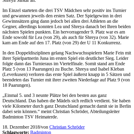
Shreya Sarkar an.
Im Einzel starteten die drei TSV Mädchen sehr positiv ins Turnier
und gewannen jeweils den ersten Satz. Der Spielgewinn in drei
Gewinnsätzen ging dann jedoch bei allen drei Athleten an die
Gegner, allerdings konnten Lea und Shreya danach bei Ihren beiden
nächsten Spielen punkten. Ein hervorragender 9. Platz war es am
Ende sowohl für Lea (von 29), als auch für Shreya (von 32). Marie
kam am Ende auf den 17. Platz (von 29) der U 11 Konkurrenz.
In den Doppeldisziplinen gelang Nachwuchsspielern Marie Fein mit
ihrer Spielpartnerin Juna im ersten Spiel ein deutlicher Sieg. Leider
folgte dann das Turnieraus im Viertelfinale. Somit stand am Ende
Platz 5 (von 13 Paarungen) zu Buche. Shreya und Isabel Kleban
(Leverkusen) verloren das erste Spiel äußerst knapp in 5 Sätzen und
beendeten das Turnier mit ihrer zweiten Niederlage auf Platz 9 (von
18 Paarungen).
„Einmal 5. und 3 neunte Plätze bei den besten aus ganz
Deutschland. Das haben die Mädels sich redlich verdient. Sie haben
viele Kilometer durch ganz Deutschland gemacht damit sie in Berlin
dabei sein können.“ meint Christian Schröder, Abteilungsleiter
Badminton TSV Heimaterde.
18. Dezember 2018
/
von
Christian Schröder
Schlagworte:
Badminton