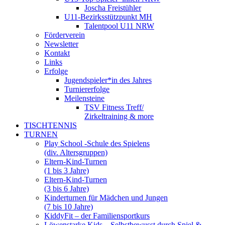
Joscha Freistühler
U11-Bezirksstützpunkt MH
Talentpool U11 NRW
Förderverein
Newsletter
Kontakt
Links
Erfolge
Jugendspieler*in des Jahres
Turniererfolge
Meilensteine
TSV Fitness Treff/
Zirkeltraining & more
TISCHTENNIS
TURNEN
Play School -Schule des Spielens
(div. Altersgruppen)
Eltern-Kind-Turnen
(1 bis 3 Jahre)
Eltern-Kind-Turnen
(3 bis 6 Jahre)
Kinderturnen für Mädchen und Jungen
(7 bis 10 Jahre)
KiddyFit – der Familiensportkurs
Löwenstarke Kids – Selbstbewusst durch Spiel &