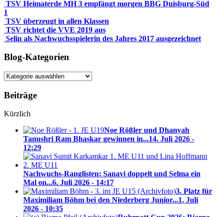
TSV Heimaterde MH 3 empfängt morgen BBG Duisburg-Süd
1
TSV überzeugt in allen Klassen
TSV richtet die VVE 2019 aus
Selin als Nachwuchsspielerin des Jahres 2017 ausgezeichnet
Blog-Kategorien
Blog-
Kategorien
Beiträge
Kürzlich
Noe Rößler und Dhanyah
Tanushri Ram Bhaskar gewinnen in...
14. Juli 2026 -
12:29
Nachwuchs-Ranglisten: Sanavi doppelt und Selma ein
Mal on...
6. Juli 2026 - 14:17
3. Platz für
Maximiliam Böhm bei den Niederberg Junior...
1. Juli
2026 - 10:35