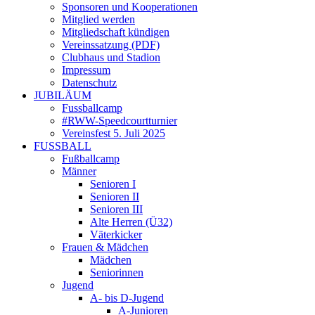
Sponsoren und Kooperationen
Mitglied werden
Mitgliedschaft kündigen
Vereinssatzung (PDF)
Clubhaus und Stadion
Impressum
Datenschutz
JUBILÄUM
Fussballcamp
#RWW-Speedcourtturnier
Vereinsfest 5. Juli 2025
FUSSBALL
Fußballcamp
Männer
Senioren I
Senioren II
Senioren III
Alte Herren (Ü32)
Väterkicker
Frauen & Mädchen
Mädchen
Seniorinnen
Jugend
A- bis D-Jugend
A-Junioren