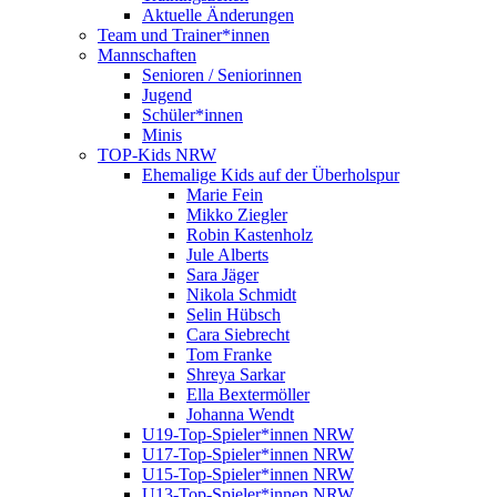
Aktuelle Änderungen
Team und Trainer*innen
Mannschaften
Senioren / Seniorinnen
Jugend
Schüler*innen
Minis
TOP-Kids NRW
Ehemalige Kids auf der Überholspur
Marie Fein
Mikko Ziegler
Robin Kastenholz
Jule Alberts
Sara Jäger
Nikola Schmidt
Selin Hübsch
Cara Siebrecht
Tom Franke
Shreya Sarkar
Ella Bextermöller
Johanna Wendt
U19-Top-Spieler*innen NRW
U17-Top-Spieler*innen NRW
U15-Top-Spieler*innen NRW
U13-Top-Spieler*innen NRW