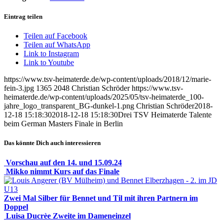
Eintrag teilen
Teilen auf Facebook
Teilen auf WhatsApp
Link to Instagram
Link to Youtube
https://www.tsv-heimaterde.de/wp-content/uploads/2018/12/marie-
fein-3.jpg
1365
2048
Christian Schröder
https://www.tsv-
heimaterde.de/wp-content/uploads/2025/05/tsv-heimaterde_100-
jahre_logo_transparent_BG-dunkel-1.png
Christian Schröder
2018-
12-18 15:18:30
2018-12-18 15:18:30
Drei TSV Heimaterde Talente
beim German Masters Finale in Berlin
Das könnte Dich auch interessieren
Vorschau auf den 14. und 15.09.24
Mikko nimmt Kurs auf das Finale
Zwei Mal Silber für Bennet und Til mit ihren Partnern im
Doppel
Luisa Ducrèe Zweite im Dameneinzel