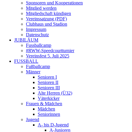
Sponsoren und Kooperationen
Mitglied werden
Mitgliedschaft kündigen
Vereinssatzung (PDF)
Clubhaus und Stadion
Impressum
Datenschutz
JUBILÄUM
Fussballcamp
#RWW-Speedcourtturnier
Vereinsfest 5. Juli 2025
FUSSBALL
Fußballcamp
Männer
Senioren I
Senioren II
Senioren III
Alte Herren (Ü32)
Väterkicker
Frauen & Mädchen
Mädchen
Seniorinnen
Jugend
A- bis D-Jugend
A-Junioren