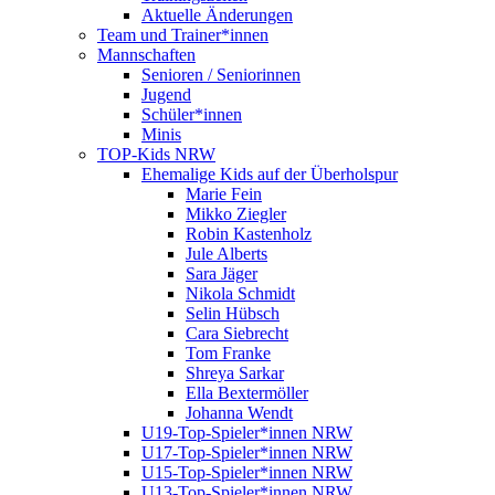
Aktuelle Änderungen
Team und Trainer*innen
Mannschaften
Senioren / Seniorinnen
Jugend
Schüler*innen
Minis
TOP-Kids NRW
Ehemalige Kids auf der Überholspur
Marie Fein
Mikko Ziegler
Robin Kastenholz
Jule Alberts
Sara Jäger
Nikola Schmidt
Selin Hübsch
Cara Siebrecht
Tom Franke
Shreya Sarkar
Ella Bextermöller
Johanna Wendt
U19-Top-Spieler*innen NRW
U17-Top-Spieler*innen NRW
U15-Top-Spieler*innen NRW
U13-Top-Spieler*innen NRW