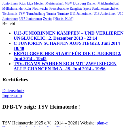
Juniorinnen
Kids
Liga
Medien
Meisterschaft
MSV Duisburg Damen
Mädchenfußball
Mülheim an der Ruhr
Nachwuchs
Presseberichte
Rangliste
Sport
Stadtmeisterschaften
Tischtennis
TSV
Turnabteilung
Turnier
Turniere
U11 Juniorinnen
U13 Juniorinnen
U15
Juniorinnen
U17 Juniorinnen
Zweite
[Hier is’ Kult!]
Beliebt
U13-JUNIORINNEN KÄMPFEN – UND VERLIEREN
UNGLÜCKLIC...
2. Dezember 2013 - 22:14
C-JUNIOREN SCHAFFEN AUFSTIEG!
23. Juni 2014 -
10:40
ERFOLGREICHER START FÜR DIE C-JUGEND
12.
Juni 2014 - 19:45
TSV-TEAMS WAHREN SICH MIT ZWEI SIEGEN
ALLE CHANCEN IM A...
19. Juni 2014 - 19:56
Rechtliches
Datenschutz
Impressum
DFB-TV zeigt: TSV Heimaterde !
TSV Heimaterde 1925 e.V. | 2014 – 2026 | Website:
plan-e