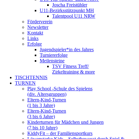
Joscha Freistühler
U11-Bezirksstützpunkt MH
Talentpool U11 NRW
Förderverein
Newsletter
Kontakt
Links
Erfolge
Jugendspieler*in des Jahres
Turniererfolge
Meilensteine
TSV Fitness Treff/
Zirkeltraining & more
TISCHTENNIS
TURNEN
Play School -Schule des Spielens
(div. Altersgruppen)
Eltern-Kind-Turnen
(1 bis 3 Jahre)
Eltern-Kind-Turnen
(3 bis 6 Jahre)
Kinderturnen für Mädchen und Jungen
(7 bis 10 Jahre)
KiddyFit – der Familiensportkurs
Löwenstarke Kids – Selbstbewusst durch Spiel &