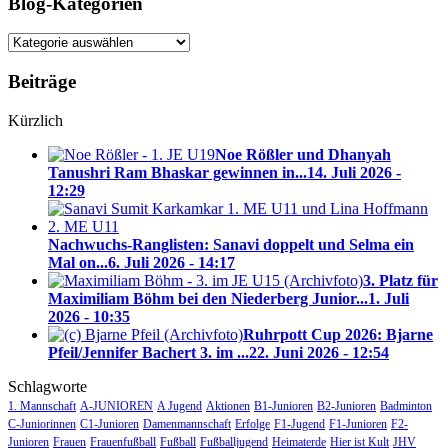
Blog-Kategorien
Blog-
Kategorien
Beiträge
Kürzlich
Noe Rößler und Dhanyah
Tanushri Ram Bhaskar gewinnen in...
14. Juli 2026 -
12:29
Nachwuchs-Ranglisten: Sanavi doppelt und Selma ein
Mal on...
6. Juli 2026 - 14:17
3. Platz für
Maximiliam Böhm bei den Niederberg Junior...
1. Juli
2026 - 10:35
Ruhrpott Cup 2026: Bjarne
Pfeil/Jennifer Bachert 3. im ...
22. Juni 2026 - 12:54
Schlagworte
1. Mannschaft
A-JUNIOREN
A Jugend
Aktionen
B1-Junioren
B2-Junioren
Badminton
C-Juniorinnen
C1-Junioren
Damenmannschaft
Erfolge
F1-Jugend
F1-Junioren
F2-
Junioren
Frauen
Frauenfußball
Fußball
Fußballjugend
Heimaterde
Hier ist Kult
JHV