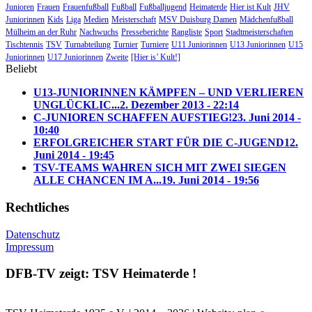
Junioren
Frauen
Frauenfußball
Fußball
Fußballjugend
Heimaterde
Hier ist Kult
JHV
Juniorinnen
Kids
Liga
Medien
Meisterschaft
MSV Duisburg Damen
Mädchenfußball
Mülheim an der Ruhr
Nachwuchs
Presseberichte
Rangliste
Sport
Stadtmeisterschaften
Tischtennis
TSV
Turnabteilung
Turnier
Turniere
U11 Juniorinnen
U13 Juniorinnen
U15
Juniorinnen
U17 Juniorinnen
Zweite
[Hier is’ Kult!]
Beliebt
U13-JUNIORINNEN KÄMPFEN – UND VERLIEREN
UNGLÜCKLIC...
2. Dezember 2013 - 22:14
C-JUNIOREN SCHAFFEN AUFSTIEG!
23. Juni 2014 -
10:40
ERFOLGREICHER START FÜR DIE C-JUGEND
12.
Juni 2014 - 19:45
TSV-TEAMS WAHREN SICH MIT ZWEI SIEGEN
ALLE CHANCEN IM A...
19. Juni 2014 - 19:56
Rechtliches
Datenschutz
Impressum
DFB-TV zeigt: TSV Heimaterde !