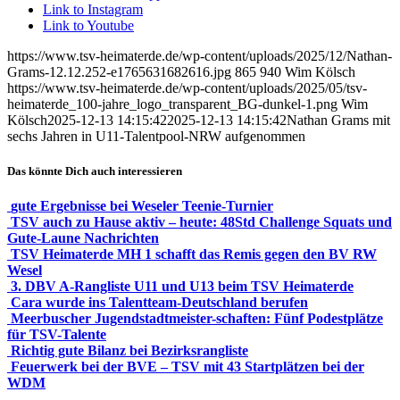
Link to Instagram
Link to Youtube
https://www.tsv-heimaterde.de/wp-content/uploads/2025/12/Nathan-
Grams-12.12.252-e1765631682616.jpg
865
940
Wim Kölsch
https://www.tsv-heimaterde.de/wp-content/uploads/2025/05/tsv-
heimaterde_100-jahre_logo_transparent_BG-dunkel-1.png
Wim
Kölsch
2025-12-13 14:15:42
2025-12-13 14:15:42
Nathan Grams mit
sechs Jahren in U11-Talentpool-NRW aufgenommen
Das könnte Dich auch interessieren
gute Ergebnisse bei Weseler Teenie-Turnier
TSV auch zu Hause aktiv – heute: 48Std Challenge Squats und
Gute-Laune Nachrichten
TSV Heimaterde MH 1 schafft das Remis gegen den BV RW
Wesel
3. DBV A-Rangliste U11 und U13 beim TSV Heimaterde
Cara wurde ins Talentteam-Deutschland berufen
Meerbuscher Jugendstadtmeister-schaften: Fünf Podestplätze
für TSV-Talente
Richtig gute Bilanz bei Bezirksrangliste
Feuerwerk bei der BVE – TSV mit 43 Startplätzen bei der
WDM