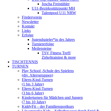
Joscha Freistühler
U11-Bezirksstützpunkt MH
Talentpool U11 NRW
Förderverein
Newsletter
Kontakt
Links
Erfolge
Jugendspieler*in des Jahres
Turniererfolge
Meilensteine
TSV Fitness Treff/
Zirkeltraining & more
TISCHTENNIS
TURNEN
Play School -Schule des Spielens
(div. Altersgruppen)
Eltern-Kind-Turnen
(1 bis 3 Jahre)
Eltern-Kind-Turnen
(3 bis 6 Jahre)
Kinderturnen für Mädchen und Jungen
(7 bis 10 Jahre)
KiddyFit – der Familiensportkurs
Löwenstarke Kids – Selbstbewusst durch Spiel &