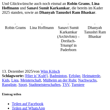
Und Glückwünsche auch noch einmal an
Robin Grams
,
Lina
Hoffmann
und
Sanavi Sumit Karkamkar
, die bereits im Kader
2025 standen, sowie an
Dhanyah Tanushri Ram Bhaskar
.
Robin Grams
Lina Hoffmann
Sanavi Sumit
Dhanyah
Karkamkar
Tanushri Ram
(Archivfoto) –
Bhaskar
Dreifach-
Triumpf in
Paderborn
13. Dezember 2025
/
von
Wim Kölsch
Schlagworte:
[Hier is’ Kult!]
,
Badminton
,
Erfolge
,
Heimaterde
,
Kids
,
Liga
,
Meisterschaft
,
Mülheim an der Ruhr
,
Nachwuchs
,
Rangliste
,
Sport
,
Stadtmeisterschaften
,
TSV
,
Turniere
Eintrag teilen
Teilen auf Facebook
Teilen auf WhatsApp