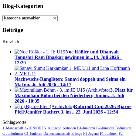
Blog-Kategorien
Blog-
Kategorien
Beiträge
Kürzlich
Noe Rößler und Dhanyah
Tanushri Ram Bhaskar gewinnen in...
14. Juli 2026 -
12:29
Nachwuchs-Ranglisten: Sanavi doppelt und Selma ein
Mal on...
6. Juli 2026 - 14:17
3. Platz für
Maximiliam Böhm bei den Niederberg Junior...
1. Juli
2026 - 10:35
Ruhrpott Cup 2026: Bjarne
Pfeil/Jennifer Bachert 3. im ...
22. Juni 2026 - 12:54
Schlagworte
1. Mannschaft
A-JUNIOREN
A Jugend
Aktionen
B1-Junioren
B2-Junioren
Badminton
C-Juniorinnen
C1-Junioren
Damenmannschaft
Erfolge
F1-Jugend
F1-Junioren
F2-