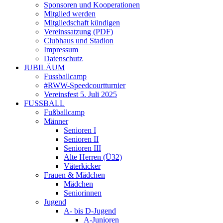
Sponsoren und Kooperationen
Mitglied werden
Mitgliedschaft kündigen
Vereinssatzung (PDF)
Clubhaus und Stadion
Impressum
Datenschutz
JUBILÄUM
Fussballcamp
#RWW-Speedcourtturnier
Vereinsfest 5. Juli 2025
FUSSBALL
Fußballcamp
Männer
Senioren I
Senioren II
Senioren III
Alte Herren (Ü32)
Väterkicker
Frauen & Mädchen
Mädchen
Seniorinnen
Jugend
A- bis D-Jugend
A-Junioren