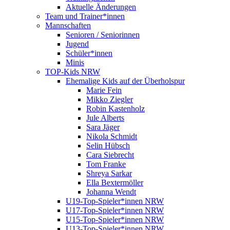
Aktuelle Änderungen
Team und Trainer*innen
Mannschaften
Senioren / Seniorinnen
Jugend
Schüler*innen
Minis
TOP-Kids NRW
Ehemalige Kids auf der Überholspur
Marie Fein
Mikko Ziegler
Robin Kastenholz
Jule Alberts
Sara Jäger
Nikola Schmidt
Selin Hübsch
Cara Siebrecht
Tom Franke
Shreya Sarkar
Ella Bextermöller
Johanna Wendt
U19-Top-Spieler*innen NRW
U17-Top-Spieler*innen NRW
U15-Top-Spieler*innen NRW
U13-Top-Spieler*innen NRW