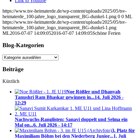
Link to Youtube
https://www.tsv-heimaterde.de/wp-content/uploads/2025/05/tsv-
heimaterde_100-jahre_logo_transparent_BG-dunkel-1.png
0
0
ML
https://www.tsv-heimaterde.de/wp-content/uploads/2025/05/tsv-
heimaterde_100-jahre_logo_transparent_BG-dunkel-1.png
ML
2016-07-07 14:09:05
2016-07-07 14:09:05
Schöne Ferien
Blog-Kategorien
Blog-
Kategorien
Beiträge
Kürzlich
Noe Rößler und Dhanyah
Tanushri Ram Bhaskar gewinnen in...
14. Juli 2026 -
12:29
Nachwuchs-Ranglisten: Sanavi doppelt und Selma ein
Mal on...
6. Juli 2026 - 14:17
3. Platz für
Maximiliam Böhm bei den Niederberg Junior...
1. Juli