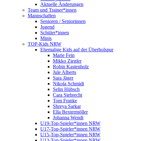
Aktuelle Änderungen
Team und Trainer*innen
Mannschaften
Senioren / Seniorinnen
Jugend
Schüler*innen
Minis
TOP-Kids NRW
Ehemalige Kids auf der Überholspur
Marie Fein
Mikko Ziegler
Robin Kastenholz
Jule Alberts
Sara Jäger
Nikola Schmidt
Selin Hübsch
Cara Siebrecht
Tom Franke
Shreya Sarkar
Ella Bextermöller
Johanna Wendt
U19-Top-Spieler*innen NRW
U17-Top-Spieler*innen NRW
U15-Top-Spieler*innen NRW
U13-Top-Spieler*innen NRW