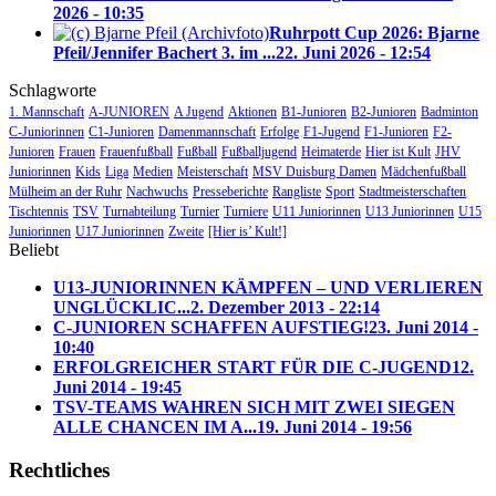
2026 - 10:35
Ruhrpott Cup 2026: Bjarne
Pfeil/Jennifer Bachert 3. im ...
22. Juni 2026 - 12:54
Schlagworte
1. Mannschaft
A-JUNIOREN
A Jugend
Aktionen
B1-Junioren
B2-Junioren
Badminton
C-Juniorinnen
C1-Junioren
Damenmannschaft
Erfolge
F1-Jugend
F1-Junioren
F2-
Junioren
Frauen
Frauenfußball
Fußball
Fußballjugend
Heimaterde
Hier ist Kult
JHV
Juniorinnen
Kids
Liga
Medien
Meisterschaft
MSV Duisburg Damen
Mädchenfußball
Mülheim an der Ruhr
Nachwuchs
Presseberichte
Rangliste
Sport
Stadtmeisterschaften
Tischtennis
TSV
Turnabteilung
Turnier
Turniere
U11 Juniorinnen
U13 Juniorinnen
U15
Juniorinnen
U17 Juniorinnen
Zweite
[Hier is’ Kult!]
Beliebt
U13-JUNIORINNEN KÄMPFEN – UND VERLIEREN
UNGLÜCKLIC...
2. Dezember 2013 - 22:14
C-JUNIOREN SCHAFFEN AUFSTIEG!
23. Juni 2014 -
10:40
ERFOLGREICHER START FÜR DIE C-JUGEND
12.
Juni 2014 - 19:45
TSV-TEAMS WAHREN SICH MIT ZWEI SIEGEN
ALLE CHANCEN IM A...
19. Juni 2014 - 19:56
Rechtliches