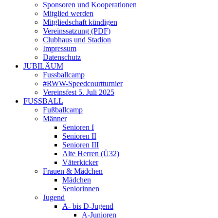
Sponsoren und Kooperationen
Mitglied werden
Mitgliedschaft kündigen
Vereinssatzung (PDF)
Clubhaus und Stadion
Impressum
Datenschutz
JUBILÄUM
Fussballcamp
#RWW-Speedcourtturnier
Vereinsfest 5. Juli 2025
FUSSBALL
Fußballcamp
Männer
Senioren I
Senioren II
Senioren III
Alte Herren (Ü32)
Väterkicker
Frauen & Mädchen
Mädchen
Seniorinnen
Jugend
A- bis D-Jugend
A-Junioren