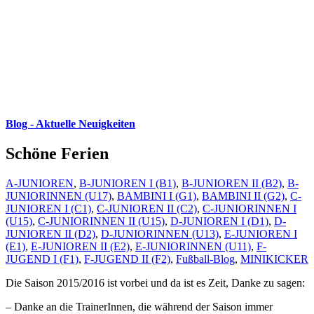
Blog - Aktuelle Neuigkeiten
Schöne Ferien
A-JUNIOREN
,
B-JUNIOREN I (B1)
,
B-JUNIOREN II (B2)
,
B-
JUNIORINNEN (U17)
,
BAMBINI I (G1)
,
BAMBINI II (G2)
,
C-
JUNIOREN I (C1)
,
C-JUNIOREN II (C2)
,
C-JUNIORINNEN I
(U15)
,
C-JUNIORINNEN II (U15)
,
D-JUNIOREN I (D1)
,
D-
JUNIOREN II (D2)
,
D-JUNIORINNEN (U13)
,
E-JUNIOREN I
(E1)
,
E-JUNIOREN II (E2)
,
E-JUNIORINNEN (U11)
,
F-
JUGEND I (F1)
,
F-JUGEND II (F2)
,
Fußball-Blog
,
MINIKICKER
Die Saison 2015/2016 ist vorbei und da ist es Zeit, Danke zu sagen:
– Danke an die TrainerInnen, die während der Saison immer