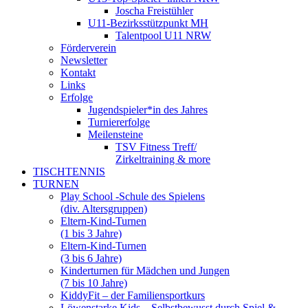
Joscha Freistühler
U11-Bezirksstützpunkt MH
Talentpool U11 NRW
Förderverein
Newsletter
Kontakt
Links
Erfolge
Jugendspieler*in des Jahres
Turniererfolge
Meilensteine
TSV Fitness Treff/
Zirkeltraining & more
TISCHTENNIS
TURNEN
Play School -Schule des Spielens
(div. Altersgruppen)
Eltern-Kind-Turnen
(1 bis 3 Jahre)
Eltern-Kind-Turnen
(3 bis 6 Jahre)
Kinderturnen für Mädchen und Jungen
(7 bis 10 Jahre)
KiddyFit – der Familiensportkurs
Löwenstarke Kids – Selbstbewusst durch Spiel &