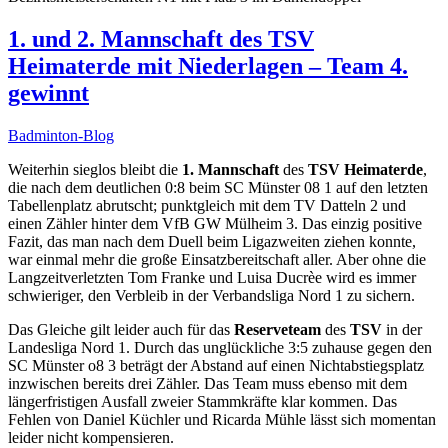
1. und 2. Mannschaft des TSV
Heimaterde mit Niederlagen – Team 4.
gewinnt
Badminton-Blog
Weiterhin sieglos bleibt die
1. Mannschaft
des
TSV Heimaterde
,
die nach dem deutlichen 0:8 beim SC Münster 08 1 auf den letzten
Tabellenplatz abrutscht; punktgleich mit dem TV Datteln 2 und
einen Zähler hinter dem VfB GW Mülheim 3. Das einzig positive
Fazit, das man nach dem Duell beim Ligazweiten ziehen konnte,
war einmal mehr die große Einsatzbereitschaft aller. Aber ohne die
Langzeitverletzten Tom Franke und Luisa Ducrèe wird es immer
schwieriger, den Verbleib in der Verbandsliga Nord 1 zu sichern.
Das Gleiche gilt leider auch für das
Reserveteam
des
TSV
in der
Landesliga Nord 1. Durch das unglückliche 3:5 zuhause gegen den
SC Münster o8 3 beträgt der Abstand auf einen Nichtabstiegsplatz
inzwischen bereits drei Zähler. Das Team muss ebenso mit dem
längerfristigen Ausfall zweier Stammkräfte klar kommen. Das
Fehlen von Daniel Küchler und Ricarda Mühle lässt sich momentan
leider nicht kompensieren.