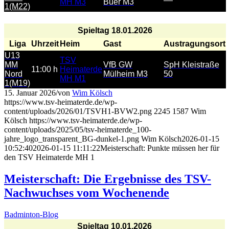
MH M3
Buer M3
1(M22)
Spieltag 18.01.2026
Liga
Uhrzeit
Heim
Gast
Austragungsort
U13
TSV
MM
VfB GW
SpH Kleistraße
11:00 h
Heimaterde
Nord
Mülheim M3
50
MH M1
1(M19)
15. Januar 2026
/
von
Wim Kölsch
https://www.tsv-heimaterde.de/wp-
content/uploads/2026/01/TSVH1-BVW2.png
2245
1587
Wim
Kölsch
https://www.tsv-heimaterde.de/wp-
content/uploads/2025/05/tsv-heimaterde_100-
jahre_logo_transparent_BG-dunkel-1.png
Wim Kölsch
2026-01-15
10:52:40
2026-01-15 11:11:22
Meisterschaft: Punkte müssen her für
den TSV Heimaterde MH 1
Meisterschaft: Die Ergebnisse des TSV-
Nachwuchses vom Wochenende
Badminton-Blog
Spieltag 10.01.2026