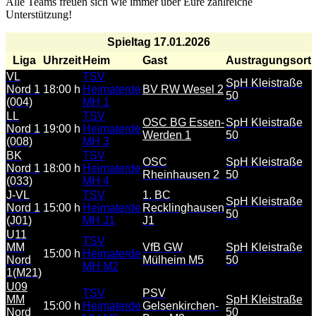
Alle Teams freuen sich wie immer über Eure zahlreiche
Unterstützung!
Spieltag 17.01.2026
Liga
Uhrzeit
Heim
Gast
Austragungsort
VL
TSV
SpH Kleistraße
Nord 1
18:00 h
Heimaterde
BV RW Wesel 2
50
(004)
MH 1
LL
TSV
OSC BG Essen-
SpH Kleistraße
Nord 1
19:00 h
Heimaterde
Werden 1
50
(008)
MH 3
BK
TSV
OSC
SpH Kleistraße
Nord 1
18:00 h
Heimaterde
Rheinhausen 2
50
(033)
MH 4
J-VL
TSV
1. BC
SpH Kleistraße
Nord 1
15:00 h
Heimaterde
Recklinghausen
50
(J01)
MH J1
J1
U11
TSV
MM
VfB GW
SpH Kleistraße
15:00 h
Heimaterde
Nord
Mülheim M5
50
MH M2
1(M21)
U09
TSV
PSV
MM
SpH Kleistraße
15:00 h
Heimaterde
Gelsenkirchen-
Nord
50