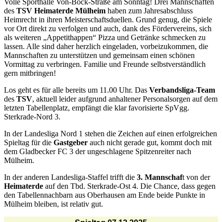
Volle Sporthalle Von-Bock-Straße am Sonntag! Drei Mannschaften
des
TSV Heimaterde Mülheim
haben zum Jahresabschluss
Heimrecht in ihren Meisterschaftsduellen. Grund genug, die Spiele
vor Ort direkt zu verfolgen und auch, dank des Fördervereins, sich
als weiteren „Appetithappen“ Pizza und Getränke schmecken zu
lassen. Alle sind daher herzlich eingeladen, vorbeizukommen, die
Mannschaften zu unterstützen und gemeinsam einen schönen
Vormittag zu verbringen. Familie und Freunde selbstverständlich
gern mitbringen!
Los geht es für alle bereits um 11.00 Uhr. Das
Verbandsliga-Team
des
TSV
, aktuell leider aufgrund anhaltener Personalsorgen auf dem
letzten Tabellenplatz, empfängt die klar favorisierte SpVgg.
Sterkrade-Nord 3.
In der Landesliga Nord 1 stehen die Zeichen auf einen erfolgreichen
Spieltag für die
Gastgeber
auch nicht gerade gut, kommt doch mit
dem Gladbecker FC 3 der ungeschlagene Spitzenreiter nach
Mülheim.
In der anderen Landesliga-Staffel trifft die
3. Mannschaf
t von der
Heimaterde
auf den Tbd. Sterkrade-Ost 4. Die Chance, dass gegen
den Tabellennachbarn aus Oberhausen am Ende beide Punkte in
Mülheim bleiben, ist relativ gut.