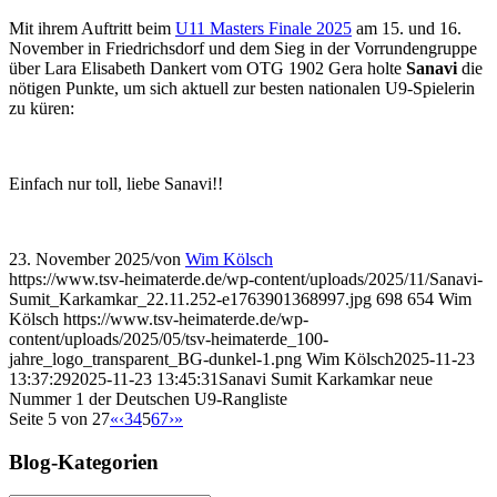
Mit ihrem Auftritt beim
U11 Masters Finale 2025
am 15. und 16.
November in Friedrichsdorf und dem Sieg in der Vorrundengruppe
über Lara Elisabeth Dankert vom OTG 1902 Gera holte
Sanavi
die
nötigen Punkte, um sich aktuell zur besten nationalen U9-Spielerin
zu küren:
Einfach nur toll, liebe Sanavi!!
23. November 2025
/
von
Wim Kölsch
https://www.tsv-heimaterde.de/wp-content/uploads/2025/11/Sanavi-
Sumit_Karkamkar_22.11.252-e1763901368997.jpg
698
654
Wim
Kölsch
https://www.tsv-heimaterde.de/wp-
content/uploads/2025/05/tsv-heimaterde_100-
jahre_logo_transparent_BG-dunkel-1.png
Wim Kölsch
2025-11-23
13:37:29
2025-11-23 13:45:31
Sanavi Sumit Karkamkar neue
Nummer 1 der Deutschen U9-Rangliste
Seite 5 von 27
«
‹
3
4
5
6
7
›
»
Blog-Kategorien