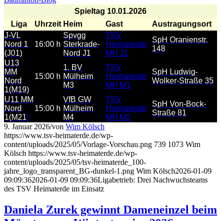
Spieltag 10.01.2026
Liga
Uhrzeit
Heim
Gast
Austragungsort
J-VL
Spvgg
TSV
SpH Oranienstr.
Nord 1
16:00 h
Sterkrade-
Heimaterde
148
(J01)
Nord J1
MH J1
U13
1. BV
TSV
MM
SpH Ludwig-
15:00 h
Mülheim
Heimaterde
Nord
Wolker-Straße 35
M3
MH M1
1(M19)
U11 MM
VfB GW
TSV
SpH Von-Bock-
Nord
15:00 h
Mülheim
Heimaterde
Straße 81
1(M21
)
M4
MH M2
9. Januar 2026
/
von
Wim Kölsch
https://www.tsv-heimaterde.de/wp-
content/uploads/2025/05/Vorlage-Vorschau.png
739
1073
Wim
Kölsch
https://www.tsv-heimaterde.de/wp-
content/uploads/2025/05/tsv-heimaterde_100-
jahre_logo_transparent_BG-dunkel-1.png
Wim Kölsch
2026-01-09
09:09:36
2026-01-09 09:09:36
Ligabetrieb: Drei Nachwuchsteams
des TSV Heimaterde im Einsatz
Daniela Zurek gewinnt Dameneinzel beim