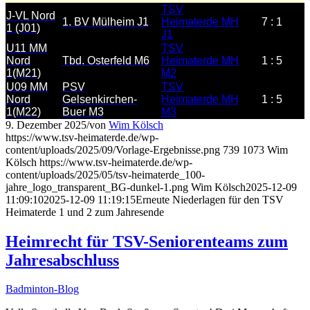
TSV
J-VL Nord
1. BV Mülheim J1
Heimaterde MH
7 : 1
1 (J01)
J1
U11 MM
TSV
Nord
Tbd. Osterfeld M6
Heimaterde MH
1 : 5
1(M21)
M2
U09 MM
PSV
TSV
Nord
Gelsenkirchen-
Heimaterde MH
1 : 5
1(M22)
Buer M3
M3
9. Dezember 2025
/
von
Wim Kölsch
https://www.tsv-heimaterde.de/wp-
content/uploads/2025/09/Vorlage-Ergebnisse.png
739
1073
Wim
Kölsch
https://www.tsv-heimaterde.de/wp-
content/uploads/2025/05/tsv-heimaterde_100-
jahre_logo_transparent_BG-dunkel-1.png
Wim Kölsch
2025-12-09
11:09:10
2025-12-09 11:19:15
Erneute Niederlagen für den TSV
Heimaterde 1 und 2 zum Jahresende
Heimrecht für TSV-Seniorenteams zum
Jahresabschluss
Badminton-Blog