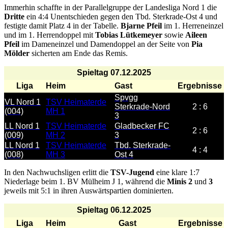
Immerhin schaffte in der Parallelgruppe der Landesliga Nord 1 die
Dritte
ein 4:4 Unentschieden gegen den Tbd. Sterkrade-Ost 4 und
festigte damit Platz 4 in der Tabelle.
Bjarne Pfeil
im 1. Herreneinzel
und im 1. Herrendoppel mit
Tobias Lütkemeyer
sowie
Aileen
Pfeil
im Dameneinzel und Damendoppel an der Seite von
Pia
Mölder
sicherten am Ende das Remis.
Spieltag 07.12.2025
Liga
Heim
Gast
Ergebnisse
Spvgg
VL Nord 1
TSV Heimaterde
Sterkrade-Nord
2 : 6
(004)
MH 1
3
LL Nord 1
TSV Heimaterde
Gladbecker FC
2 : 6
(009)
MH 2
3
LL Nord 1
TSV Heimaterde
Tbd. Sterkrade-
4 : 4
(008)
MH 3
Ost 4
In den Nachwuchsligen erlitt die
TSV-Jugend
eine klare 1:7
Niederlage beim 1. BV Mülheim J 1, während die
Minis 2
und
3
jeweils mit 5:1 in ihren Auswärtspartien dominierten.
Spieltag 06.12.2025
Liga
Heim
Gast
Ergebnisse