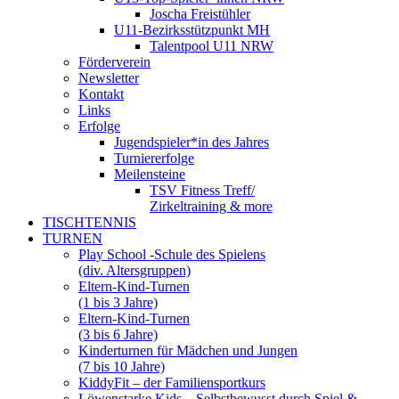
Joscha Freistühler
U11-Bezirksstützpunkt MH
Talentpool U11 NRW
Förderverein
Newsletter
Kontakt
Links
Erfolge
Jugendspieler*in des Jahres
Turniererfolge
Meilensteine
TSV Fitness Treff/
Zirkeltraining & more
TISCHTENNIS
TURNEN
Play School -Schule des Spielens
(div. Altersgruppen)
Eltern-Kind-Turnen
(1 bis 3 Jahre)
Eltern-Kind-Turnen
(3 bis 6 Jahre)
Kinderturnen für Mädchen und Jungen
(7 bis 10 Jahre)
KiddyFit – der Familiensportkurs
Löwenstarke Kids – Selbstbewusst durch Spiel &