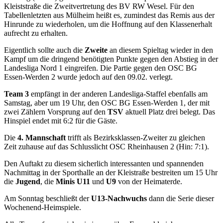
Kleiststraße die Zweitvertretung des BV RW Wesel. Für den
Tabellenletzten aus Mülheim heißt es, zumindest das Remis aus der
Hinrunde zu wiederholen, um die Hoffnung auf den Klassenerhalt
aufrecht zu erhalten.
Eigentlich sollte auch die
Zweite
an diesem Spieltag wieder in den
Kampf um die dringend benötigten Punkte gegen den Abstieg in der
Landesliga Nord 1 eingreifen. Die Partie gegen den OSC BG
Essen-Werden 2 wurde jedoch auf den 09.02. verlegt.
Team 3
empfängt in der anderen Landesliga-Staffel ebenfalls am
Samstag, aber um 19 Uhr, den OSC BG Essen-Werden 1, der mit
zwei Zählern Vorsprung auf den
TSV
aktuell Platz drei belegt. Das
Hinspiel endet mit 6:2 für die Gäste.
Die
4. Mannschaft
trifft als Bezirksklassen-Zweiter zu gleichen
Zeit zuhause auf das Schlusslicht OSC Rheinhausen 2 (Hin: 7:1).
Den Auftakt zu diesem sicherlich interessanten und spannenden
Nachmittag in der Sporthalle an der Kleistraße bestreiten um 15 Uhr
die
Jugend
, die
Minis U11
und
U9
von der Heimaterde.
Am Sonntag beschließt der
U13-Nachwuchs
dann die Serie dieser
Wochenend-Heimspiele.