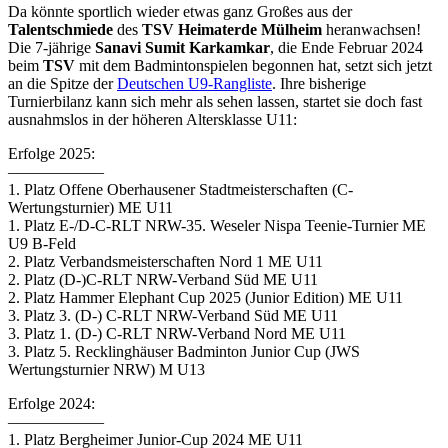
Da könnte sportlich wieder etwas ganz Großes aus der
Talentschmiede
des
TSV Heimaterde Mülheim
heranwachsen!
Die 7-jährige
Sanavi Sumit Karkamkar
, die Ende Februar 2024
beim
TSV
mit dem Badmintonspielen begonnen hat, setzt sich jetzt
an die Spitze der
Deutschen U9-Rangliste
. Ihre bisherige
Turnierbilanz kann sich mehr als sehen lassen, startet sie doch fast
ausnahmslos in der höheren Altersklasse U11:
Erfolge 2025:
——————
1. Platz Offene Oberhausener Stadtmeisterschaften (C-
Wertungsturnier) ME U11
1. Platz E-/D-C-RLT NRW-35. Weseler Nispa Teenie-Turnier ME
U9 B-Feld
2. Platz Verbandsmeisterschaften Nord 1 ME U11
2. Platz (D-)C-RLT NRW-Verband Süd ME U11
2. Platz Hammer Elephant Cup 2025 (Junior Edition) ME U11
3. Platz 3. (D-) C-RLT NRW-Verband Süd ME U11
3. Platz 1. (D-) C-RLT NRW-Verband Nord ME U11
3. Platz 5. Recklinghäuser Badminton Junior Cup (JWS
Wertungsturnier NRW) M U13
Erfolge 2024:
——————
1. Platz Bergheimer Junior-Cup 2024 ME U11