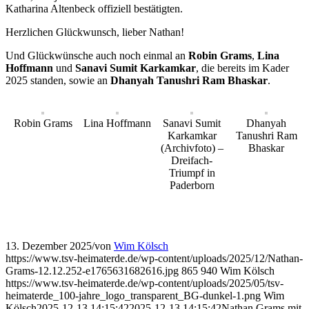
Katharina Altenbeck offiziell bestätigten.
Herzlichen Glückwunsch, lieber Nathan!
Und Glückwünsche auch noch einmal an
Robin Grams
,
Lina
Hoffmann
und
Sanavi Sumit Karkamkar
, die bereits im Kader
2025 standen, sowie an
Dhanyah Tanushri Ram Bhaskar
.
Robin Grams
Lina Hoffmann
Sanavi Sumit
Dhanyah
Karkamkar
Tanushri Ram
(Archivfoto) –
Bhaskar
Dreifach-
Triumpf in
Paderborn
13. Dezember 2025
/
von
Wim Kölsch
https://www.tsv-heimaterde.de/wp-content/uploads/2025/12/Nathan-
Grams-12.12.252-e1765631682616.jpg
865
940
Wim Kölsch
https://www.tsv-heimaterde.de/wp-content/uploads/2025/05/tsv-
heimaterde_100-jahre_logo_transparent_BG-dunkel-1.png
Wim
Kölsch
2025-12-13 14:15:42
2025-12-13 14:15:42
Nathan Grams mit