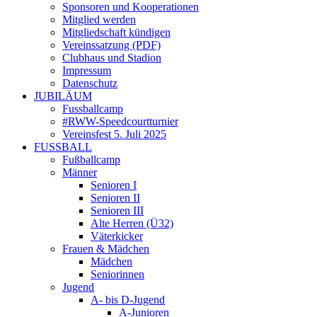
Sponsoren und Kooperationen
Mitglied werden
Mitgliedschaft kündigen
Vereinssatzung (PDF)
Clubhaus und Stadion
Impressum
Datenschutz
JUBILÄUM
Fussballcamp
#RWW-Speedcourtturnier
Vereinsfest 5. Juli 2025
FUSSBALL
Fußballcamp
Männer
Senioren I
Senioren II
Senioren III
Alte Herren (Ü32)
Väterkicker
Frauen & Mädchen
Mädchen
Seniorinnen
Jugend
A- bis D-Jugend
A-Junioren