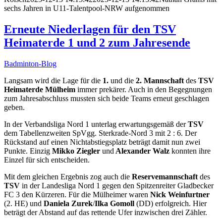
sechs Jahren in U11-Talentpool-NRW aufgenommen
Erneute Niederlagen für den TSV
Heimaterde 1 und 2 zum Jahresende
Badminton-Blog
Langsam wird die Lage für die
1.
und die
2.
Mannschaft
des
TSV
Heimaterde Mülheim
immer prekärer. Auch in den Begegnungen
zum Jahresabschluss mussten sich beide Teams erneut geschlagen
geben.
In der Verbandsliga Nord 1 unterlag erwartungsgemäß der
TSV
dem Tabellenzweiten SpVgg. Sterkrade-Nord 3 mit 2 : 6. Der
Rückstand auf einen Nichtabstiegsplatz beträgt damit nun zwei
Punkte. Einzig
Mikko Ziegler
und
Alexander Walz
konnten ihre
Einzel für sich entscheiden.
Mit dem gleichen Ergebnis zog auch die
Reservemannschaft
des
TSV
in der Landesliga Nord 1 gegen den Spitzenreiter Gladbecker
FC 3 den Kürzeren. Für die Mülheimer waren
Nick Weinfurtner
(2. HE) und
Daniela Zurek
/
Ilka Gomoll
(DD) erfolgreich. Hier
beträgt der Abstand auf das rettende Ufer inzwischen drei Zähler.