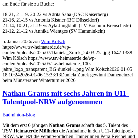
am Ende für sie zu Buche:
18-21, 21-19, 20-22 vs Adrita Saha (DSC Kaiserberg)
21-16, 21-15 vs Antonia Kistner (BC Düsseldorf)
21-14, 10-21, 21-19 vs Ayla Jungbluth (TV Bochum-Brenschede)
21-12, 21-12 vs Annika Wientges (SV Hamminkeln)
5. Januar 2026
/
von
Wim Kölsch
https://www.tsv-heimaterde.de/wp-
content/uploads/2025/07/Daniela_Zurek_24.03.25a.jpg
1647
1388
Wim Kölsch
https://www.tsv-heimaterde.de/wp-
content/uploads/2025/05/tsv-heimaterde_100-
jahre_logo_transparent_BG-dunkel-1.png
Wim Kölsch
2026-01-05
18:10:24
2026-01-06 15:33:13
Daniela Zurek gewinnt Dameneinzel
beim Münsteraner Winterturnier 2026
Nathan Grams mit sechs Jahren in U11-
Talentpool-NRW aufgenommen
Badminton-Blog
Mit dem erst 6-jährigen
Nathan Grams
schafft das 5. Talent des
TSV Heimaterde Mülheim
die Aufnahme in den U11-Talentpool-
NRW, wie jetzt die verantwortlichen Trainerinnen Petra Reichel und