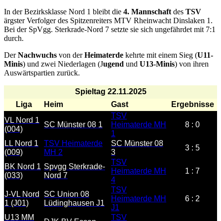
In der Bezirksklasse Nord 1 bleibt die
4. Mannschaft
des
TSV
ärgster Verfolger des Spitzenreiters MTV Rheinwacht Dinslaken 1.
Bei der SpVgg. Sterkrade-Nord 7 setzte sie sich ungefährdet mit 7:1
durch.
Der
Nachwuchs
von der
Heimaterde
kehrte mit einem Sieg (
U11-
Minis
) und zwei Niederlagen (J
ugend
und
U13-Minis
) von ihren
Auswärtspartien zurück.
Spieltag 22.11.2025
Liga
Heim
Gast
Ergebnisse
TSV
VL Nord 1
SC Münster 08 1
Heimaterde MH
8 : 0
(004)
1
LL Nord 1
TSV Heimaterde
SC Münster 08
3 : 5
(009)
MH 2
3
TSV
BK Nord 1
Spvgg Sterkrade-
Heimaterde MH
1 : 7
(033)
Nord 7
4
TSV
J-VL Nord
SC Union 08
Heimaterde MH
6 : 2
1 (J01)
Lüdinghausen J1
J1
U13 MM
TSV