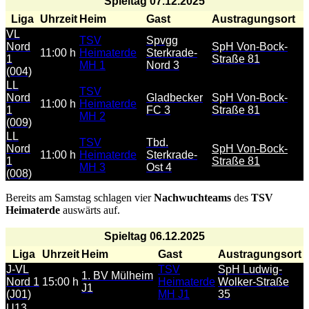
Spieltag 07.12.2025
Liga
Uhrzeit
Heim
Gast
Austragungsort
VL
TSV
Spvgg
Nord
SpH Von-Bock-
11:00 h
Heimaterde
Sterkrade-
1
Straße 81
MH 1
Nord 3
(004)
LL
TSV
Nord
Gladbecker
SpH Von-Bock-
11:00 h
Heimaterde
1
FC 3
Straße 81
MH 2
(009)
LL
TSV
Tbd.
Nord
SpH Von-Bock-
11:00 h
Heimaterde
Sterkrade-
1
Straße 81
MH 3
Ost 4
(008)
Bereits am Samstag schlagen vier
Nachwuchteams
des
TSV
Heimaterde
auswärts auf.
Spieltag 06.12.2025
Liga
Uhrzeit
Heim
Gast
Austragungsort
J-VL
TSV
SpH Ludwig-
1. BV Mülheim
Nord 1
15:00 h
Heimaterde
Wolker-Straße
J1
(J01)
MH J1
35
U13