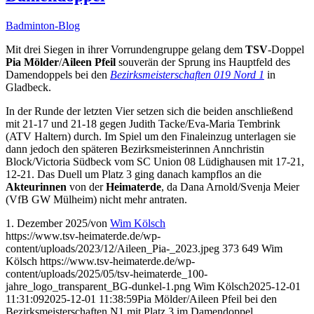
Badminton-Blog
Mit drei Siegen in ihrer Vorrundengruppe gelang dem
TSV
-Doppel
Pia Mölder
/
Aileen Pfeil
souverän der Sprung ins Hauptfeld des
Damendoppels bei den
Bezirksmeisterschaften 019 Nord 1
in
Gladbeck.
In der Runde der letzten Vier setzen sich die beiden anschließend
mit 21-17 und 21-18 gegen Judith Tacke/Eva-Maria Tembrink
(ATV Haltern) durch. Im Spiel um den Finaleinzug unterlagen sie
dann jedoch den späteren Bezirksmeisterinnen Annchristin
Block/Victoria Südbeck vom SC Union 08 Lüdighausen mit 17-21,
12-21. Das Duell um Platz 3 ging danach kampflos an die
Akteurinnen
von der
Heimaterde
, da Dana Arnold/Svenja Meier
(VfB GW Mülheim) nicht mehr antraten.
1. Dezember 2025
/
von
Wim Kölsch
https://www.tsv-heimaterde.de/wp-
content/uploads/2023/12/Aileen_Pia-_2023.jpeg
373
649
Wim
Kölsch
https://www.tsv-heimaterde.de/wp-
content/uploads/2025/05/tsv-heimaterde_100-
jahre_logo_transparent_BG-dunkel-1.png
Wim Kölsch
2025-12-01
11:31:09
2025-12-01 11:38:59
Pia Mölder/Aileen Pfeil bei den
Bezirksmeisterschaften N1 mit Platz 3 im Damendoppel