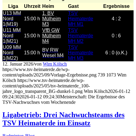
Liga
Uhrzeit
Heim
Gast
Ergebnisse
U13 MM
1. BV
TSV
Nord
15:00 h
Mülheim
Heimaterde
4 : 2
1(M19)
M3
MH M1
U11 MM
VfB GW
TSV
Nord
15:00 h
Mülheim
Heimaterde
0 : 6
1(M21)
M4
MH M2
U09 MM
TSV
BV RW
Nord
15:00 h
Heimaterde
6 : 0 (o.K.)
Wesel M4
1(M22)
MH M3
12. Januar 2026
/
von
Wim Kölsch
https://www.tsv-heimaterde.de/wp-
content/uploads/2025/09/Vorlage-Ergebnisse.png
739
1073
Wim
Kölsch
https://www.tsv-heimaterde.de/wp-
content/uploads/2025/05/tsv-heimaterde_100-
jahre_logo_transparent_BG-dunkel-1.png
Wim Kölsch
2026-01-12
09:24:30
2026-01-12 09:24:30
Meisterschaft: Die Ergebnisse des
TSV-Nachwuchses vom Wochenende
Ligabetrieb: Drei Nachwuchsteams des
TSV Heimaterde im Einsatz
Badminton-Blog