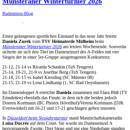
Münsteraner Winterturnier 2026
Badminton-Blog
Einen gelungenen sportlichen Einstand in das neue Jahr feierte
Daniela Zurek
vom
TSV Heimaterde Mülheim
beim
Münsteraner Winterturnier 2026
am letzten Wochenende. Souverän
sicherte sie sich den Titel im Dameneinzel des A-Feldes mit vier
Siegen der in einer 5er-Gruppe ausgetragenen Konkurrenz:
21-12, 21-14 vs Ricarda Schankin (TuS Tengern)
21-14, 19-21, 21-9 vs Josefine Berg (TuS Tengern)
21-18, 21-15 vs Isabel Kiessling (SC Münster 08)
21-15, 21-19 vs Lena Lindkamp (1. SC Bad Oeynhausen)
Im Damendoppel A erreichte
Daniela
zusammen mit Elara Bliß (TV
Emsdetten) ebenfalls das Finale, in dem sich die beiden jedoch
Doreen Kortmann (BC Phönix Hövelhof)/Verena Kortmann (DJK
Everswinkel) mit 16-21 und 17-21 geschlagen geben mussten.
In
Düsseldorf beim Neujahrsturnier
stand Mannschaftskameradin
Luisa Ducrée
auf dem Court. Sie wurde im Dameneinzel A
hervorragende Zweite. Drei Siege und nur eine Niederlage standen