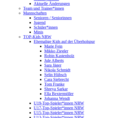
Aktuelle Änderungen
Team und Trainer*innen
Mannschaften
Senioren / Seniorinnen
Jugend
Schüler*innen
Minis
TOP-Kids NRW
Ehemalige Kids auf der Überholspur
Marie Fein
Mikko Ziegler
Robin Kastenholz
Jule Alberts
Sara Jäger
Nikola Schmidt
Selin Hübsch
Cara Siebrecht
Tom Franke
Shreya Sarkar
Ella Bextermöller
Johanna Wendt
U19-Top-Spieler*innen NRW
U17-Top-Spieler*innen NRW
U15-Top-Spieler*innen NRW
U13-Top-Spieler*innen NRW