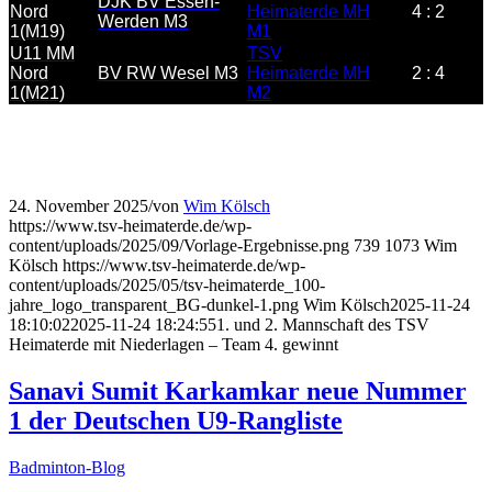
DJK BV Essen-
Nord
Heimaterde MH
4 : 2
Werden M3
1(M19)
M1
U11 MM
TSV
Nord
BV RW Wesel M3
Heimaterde MH
2 : 4
1(M21)
M2
24. November 2025
/
von
Wim Kölsch
https://www.tsv-heimaterde.de/wp-
content/uploads/2025/09/Vorlage-Ergebnisse.png
739
1073
Wim
Kölsch
https://www.tsv-heimaterde.de/wp-
content/uploads/2025/05/tsv-heimaterde_100-
jahre_logo_transparent_BG-dunkel-1.png
Wim Kölsch
2025-11-24
18:10:02
2025-11-24 18:24:55
1. und 2. Mannschaft des TSV
Heimaterde mit Niederlagen – Team 4. gewinnt
Sanavi Sumit Karkamkar neue Nummer
1 der Deutschen U9-Rangliste
Badminton-Blog