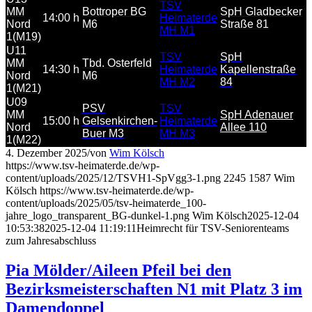
TSV
MM
Bottroper BG
SpH Gladbecker
14:00 h
Heimaterde
Nord
M6
Straße 81
MH M1
1(M19)
U11
TSV
SpH
MM
Tbd. Osterfeld
14:30 h
Heimaterde
Kapellenstraße
Nord
M6
MH M2
84
1(M21)
U09
PSV
TSV
MM
SpH Adenauer
15:00 h
Gelsenkirchen-
Heimaterde
Nord
Allee 110
Buer M3
MH M3
1(M22)
4. Dezember 2025
/
von
Wim Kölsch
https://www.tsv-heimaterde.de/wp-
content/uploads/2025/12/TSVH1-SpVgg3-1.png
2245
1587
Wim
Kölsch
https://www.tsv-heimaterde.de/wp-
content/uploads/2025/05/tsv-heimaterde_100-
jahre_logo_transparent_BG-dunkel-1.png
Wim Kölsch
2025-12-04
10:53:38
2025-12-04 11:19:11
Heimrecht für TSV-Seniorenteams
zum Jahresabschluss
Pia Mölder/Aileen Pfeil bei den
Bezirksmeisterschaften N1 mit Platz 3 im
Damendoppel