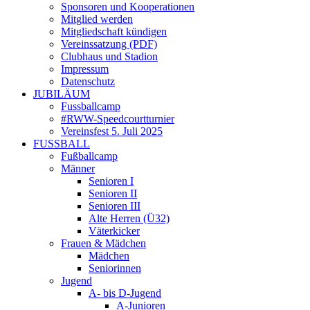
Sponsoren und Kooperationen
Mitglied werden
Mitgliedschaft kündigen
Vereinssatzung (PDF)
Clubhaus und Stadion
Impressum
Datenschutz
JUBILÄUM
Fussballcamp
#RWW-Speedcourtturnier
Vereinsfest 5. Juli 2025
FUSSBALL
Fußballcamp
Männer
Senioren I
Senioren II
Senioren III
Alte Herren (Ü32)
Väterkicker
Frauen & Mädchen
Mädchen
Seniorinnen
Jugend
A- bis D-Jugend
A-Junioren