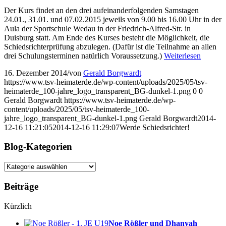
Der Kurs findet an den drei aufeinanderfolgenden Samstagen
24.01., 31.01. und 07.02.2015 jeweils von 9.00 bis 16.00 Uhr in der
Aula der Sportschule Wedau in der Friedrich-Alfred-Str. in
Duisburg statt. Am Ende des Kurses besteht die Möglichkeit, die
Schiedsrichterprüfung abzulegen. (Dafür ist die Teilnahme an allen
drei Schulungsterminen natürlich Voraussetzung.)
Weiterlesen
16. Dezember 2014
/
von
Gerald Borgwardt
https://www.tsv-heimaterde.de/wp-content/uploads/2025/05/tsv-
heimaterde_100-jahre_logo_transparent_BG-dunkel-1.png
0
0
Gerald Borgwardt
https://www.tsv-heimaterde.de/wp-
content/uploads/2025/05/tsv-heimaterde_100-
jahre_logo_transparent_BG-dunkel-1.png
Gerald Borgwardt
2014-
12-16 11:21:05
2014-12-16 11:29:07
Werde Schiedsrichter!
Blog-Kategorien
Blog-
Kategorien
Beiträge
Kürzlich
Noe Rößler und Dhanyah