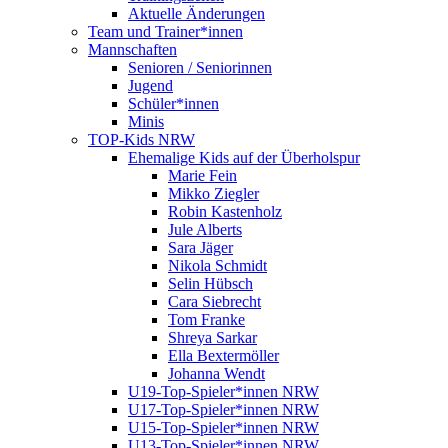
Aktuelle Änderungen
Team und Trainer*innen
Mannschaften
Senioren / Seniorinnen
Jugend
Schüler*innen
Minis
TOP-Kids NRW
Ehemalige Kids auf der Überholspur
Marie Fein
Mikko Ziegler
Robin Kastenholz
Jule Alberts
Sara Jäger
Nikola Schmidt
Selin Hübsch
Cara Siebrecht
Tom Franke
Shreya Sarkar
Ella Bextermöller
Johanna Wendt
U19-Top-Spieler*innen NRW
U17-Top-Spieler*innen NRW
U15-Top-Spieler*innen NRW
U13-Top-Spieler*innen NRW