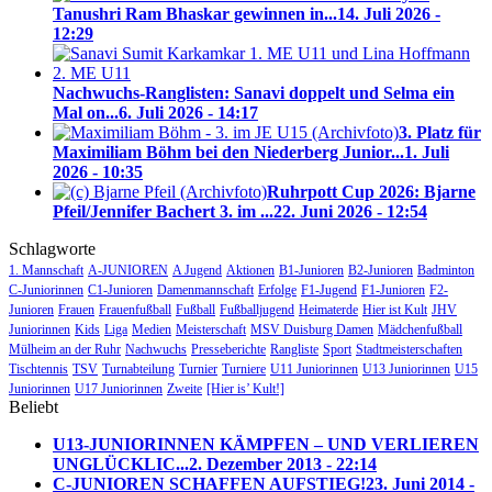
Tanushri Ram Bhaskar gewinnen in...
14. Juli 2026 -
12:29
Nachwuchs-Ranglisten: Sanavi doppelt und Selma ein
Mal on...
6. Juli 2026 - 14:17
3. Platz für
Maximiliam Böhm bei den Niederberg Junior...
1. Juli
2026 - 10:35
Ruhrpott Cup 2026: Bjarne
Pfeil/Jennifer Bachert 3. im ...
22. Juni 2026 - 12:54
Schlagworte
1. Mannschaft
A-JUNIOREN
A Jugend
Aktionen
B1-Junioren
B2-Junioren
Badminton
C-Juniorinnen
C1-Junioren
Damenmannschaft
Erfolge
F1-Jugend
F1-Junioren
F2-
Junioren
Frauen
Frauenfußball
Fußball
Fußballjugend
Heimaterde
Hier ist Kult
JHV
Juniorinnen
Kids
Liga
Medien
Meisterschaft
MSV Duisburg Damen
Mädchenfußball
Mülheim an der Ruhr
Nachwuchs
Presseberichte
Rangliste
Sport
Stadtmeisterschaften
Tischtennis
TSV
Turnabteilung
Turnier
Turniere
U11 Juniorinnen
U13 Juniorinnen
U15
Juniorinnen
U17 Juniorinnen
Zweite
[Hier is’ Kult!]
Beliebt
U13-JUNIORINNEN KÄMPFEN – UND VERLIEREN
UNGLÜCKLIC...
2. Dezember 2013 - 22:14
C-JUNIOREN SCHAFFEN AUFSTIEG!
23. Juni 2014 -