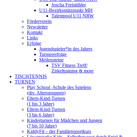
Joscha Freistühler
U11-Bezirksstützpunkt MH
Talentpool U11 NRW
Förderverein
Newsletter
Kontakt
Links
Erfolge
Jugendspieler*in des Jahres
Turniererfolge
Meilensteine
TSV Fitness Treff/
Zirkeltraining & more
TISCHTENNIS
TURNEN
Play School -Schule des Spielens
(div. Altersgruppen)
Eltern-Kind-Turnen
(1 bis 3 Jahre)
Eltern-Kind-Turnen
(3 bis 6 Jahre)
Kinderturnen für Mädchen und Jungen
(7 bis 10 Jahre)
KiddyFit – der Familiensportkurs
Löwenstarke Kids – Selbstbewusst durch Spiel &