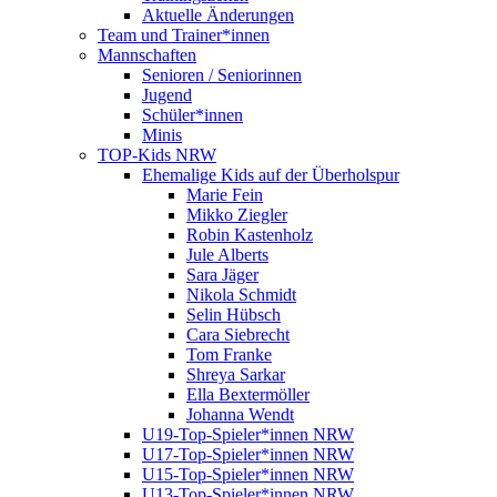
Aktuelle Änderungen
Team und Trainer*innen
Mannschaften
Senioren / Seniorinnen
Jugend
Schüler*innen
Minis
TOP-Kids NRW
Ehemalige Kids auf der Überholspur
Marie Fein
Mikko Ziegler
Robin Kastenholz
Jule Alberts
Sara Jäger
Nikola Schmidt
Selin Hübsch
Cara Siebrecht
Tom Franke
Shreya Sarkar
Ella Bextermöller
Johanna Wendt
U19-Top-Spieler*innen NRW
U17-Top-Spieler*innen NRW
U15-Top-Spieler*innen NRW
U13-Top-Spieler*innen NRW