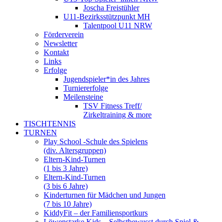
Joscha Freistühler
U11-Bezirksstützpunkt MH
Talentpool U11 NRW
Förderverein
Newsletter
Kontakt
Links
Erfolge
Jugendspieler*in des Jahres
Turniererfolge
Meilensteine
TSV Fitness Treff/
Zirkeltraining & more
TISCHTENNIS
TURNEN
Play School -Schule des Spielens
(div. Altersgruppen)
Eltern-Kind-Turnen
(1 bis 3 Jahre)
Eltern-Kind-Turnen
(3 bis 6 Jahre)
Kinderturnen für Mädchen und Jungen
(7 bis 10 Jahre)
KiddyFit – der Familiensportkurs
Löwenstarke Kids – Selbstbewusst durch Spiel &