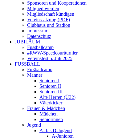
Sponsoren und Kooperationen
Mitglied werden
Mitgliedschaft kündigen
Vereinssatzung (PDF)
Clubhaus und Stadion
Impressum
Datenschutz
JUBILÄUM
Fussballcamp
#RWW-Speedcourtturnier
Vereinsfest 5. Juli 2025
FUSSBALL
Fußballcamp
Männer
Senioren I
Senioren II
Senioren III
Alte Herren (Ü32)
Väterkicker
Frauen & Mädchen
Mädchen
Seniorinnen
Jugend
A- bis D-Jugend
A-Junioren