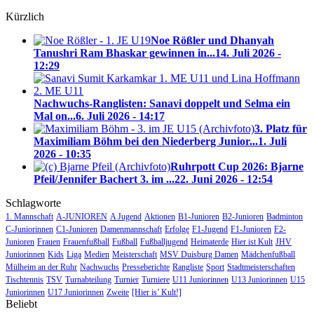
Kürzlich
Noe Rößler und Dhanyah
Tanushri Ram Bhaskar gewinnen in...
14. Juli 2026 -
12:29
Nachwuchs-Ranglisten: Sanavi doppelt und Selma ein
Mal on...
6. Juli 2026 - 14:17
3. Platz für
Maximiliam Böhm bei den Niederberg Junior...
1. Juli
2026 - 10:35
Ruhrpott Cup 2026: Bjarne
Pfeil/Jennifer Bachert 3. im ...
22. Juni 2026 - 12:54
Schlagworte
1. Mannschaft
A-JUNIOREN
A Jugend
Aktionen
B1-Junioren
B2-Junioren
Badminton
C-Juniorinnen
C1-Junioren
Damenmannschaft
Erfolge
F1-Jugend
F1-Junioren
F2-
Junioren
Frauen
Frauenfußball
Fußball
Fußballjugend
Heimaterde
Hier ist Kult
JHV
Juniorinnen
Kids
Liga
Medien
Meisterschaft
MSV Duisburg Damen
Mädchenfußball
Mülheim an der Ruhr
Nachwuchs
Presseberichte
Rangliste
Sport
Stadtmeisterschaften
Tischtennis
TSV
Turnabteilung
Turnier
Turniere
U11 Juniorinnen
U13 Juniorinnen
U15
Juniorinnen
U17 Juniorinnen
Zweite
[Hier is’ Kult!]
Beliebt