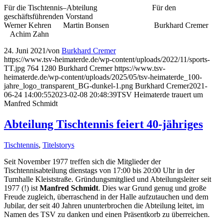
Für die Tischtennis–Abteilung
Für den
geschäftsführenden Vorstand
Werner Kehren Martin Bonsen
Burkhard Cremer
Achim Zahn
24. Juni 2021
/
von
Burkhard Cremer
https://www.tsv-heimaterde.de/wp-content/uploads/2022/11/sports-
TT.jpg
764
1280
Burkhard Cremer
https://www.tsv-
heimaterde.de/wp-content/uploads/2025/05/tsv-heimaterde_100-
jahre_logo_transparent_BG-dunkel-1.png
Burkhard Cremer
2021-
06-24 14:00:55
2023-02-08 20:48:39
TSV Heimaterde trauert um
Manfred Schmidt
Abteilung Tischtennis feiert 40-jähriges
Tischtennis
,
Titelstorys
Seit November 1977 treffen sich die Mitglieder der
Tischtennisabteilung dienstags von 17:00 bis 20:00 Uhr in der
Turnhalle Kleiststraße. Gründungsmitglied und Abteilungsleiter seit
1977 (!) ist
Manfred Schmidt
. Dies war Grund genug und große
Freude zugleich, überraschend in der Halle aufzutauchen und dem
Jubilar, der seit 40 Jahren ununterbrochen die Abteilung leitet, im
Namen des TSV zu danken und einen Präsentkorb zu überreichen.