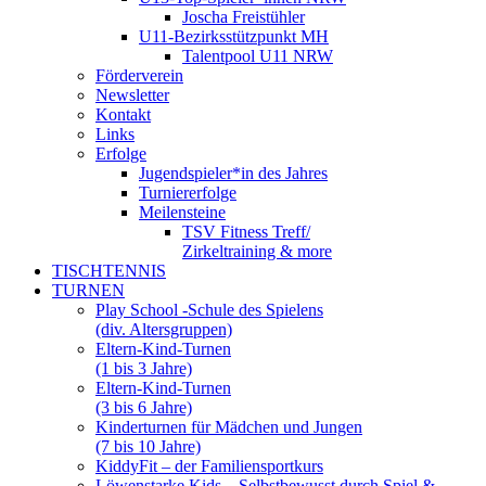
Joscha Freistühler
U11-Bezirksstützpunkt MH
Talentpool U11 NRW
Förderverein
Newsletter
Kontakt
Links
Erfolge
Jugendspieler*in des Jahres
Turniererfolge
Meilensteine
TSV Fitness Treff/
Zirkeltraining & more
TISCHTENNIS
TURNEN
Play School -Schule des Spielens
(div. Altersgruppen)
Eltern-Kind-Turnen
(1 bis 3 Jahre)
Eltern-Kind-Turnen
(3 bis 6 Jahre)
Kinderturnen für Mädchen und Jungen
(7 bis 10 Jahre)
KiddyFit – der Familiensportkurs
Löwenstarke Kids – Selbstbewusst durch Spiel &