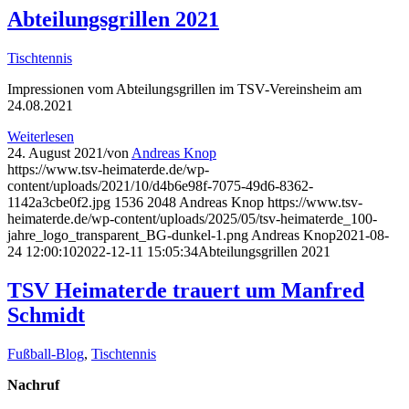
Abteilungsgrillen 2021
Tischtennis
Impressionen vom Abteilungsgrillen im TSV-Vereinsheim am
24.08.2021
Weiterlesen
24. August 2021
/
von
Andreas Knop
https://www.tsv-heimaterde.de/wp-
content/uploads/2021/10/d4b6e98f-7075-49d6-8362-
1142a3cbe0f2.jpg
1536
2048
Andreas Knop
https://www.tsv-
heimaterde.de/wp-content/uploads/2025/05/tsv-heimaterde_100-
jahre_logo_transparent_BG-dunkel-1.png
Andreas Knop
2021-08-
24 12:00:10
2022-12-11 15:05:34
Abteilungsgrillen 2021
TSV Heimaterde trauert um Manfred
Schmidt
Fußball-Blog
,
Tischtennis
Nachruf