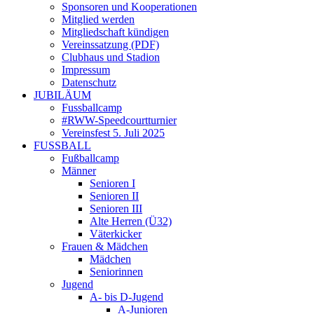
Sponsoren und Kooperationen
Mitglied werden
Mitgliedschaft kündigen
Vereinssatzung (PDF)
Clubhaus und Stadion
Impressum
Datenschutz
JUBILÄUM
Fussballcamp
#RWW-Speedcourtturnier
Vereinsfest 5. Juli 2025
FUSSBALL
Fußballcamp
Männer
Senioren I
Senioren II
Senioren III
Alte Herren (Ü32)
Väterkicker
Frauen & Mädchen
Mädchen
Seniorinnen
Jugend
A- bis D-Jugend
A-Junioren