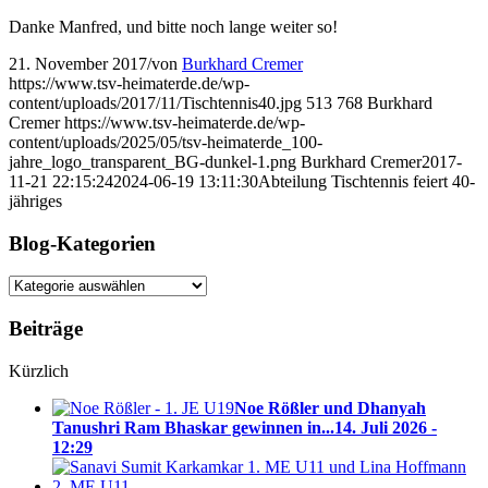
Danke Manfred, und bitte noch lange weiter so!
21. November 2017
/
von
Burkhard Cremer
https://www.tsv-heimaterde.de/wp-
content/uploads/2017/11/Tischtennis40.jpg
513
768
Burkhard
Cremer
https://www.tsv-heimaterde.de/wp-
content/uploads/2025/05/tsv-heimaterde_100-
jahre_logo_transparent_BG-dunkel-1.png
Burkhard Cremer
2017-
11-21 22:15:24
2024-06-19 13:11:30
Abteilung Tischtennis feiert 40-
jähriges
Blog-Kategorien
Blog-
Kategorien
Beiträge
Kürzlich
Noe Rößler und Dhanyah
Tanushri Ram Bhaskar gewinnen in...
14. Juli 2026 -
12:29