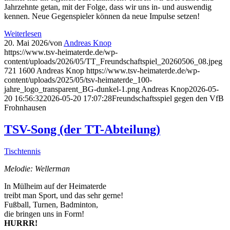
Jahrzehnte getan, mit der Folge, dass wir uns in- und auswendig
kennen. Neue Gegenspieler können da neue Impulse setzen!
Weiterlesen
20. Mai 2026
/
von
Andreas Knop
https://www.tsv-heimaterde.de/wp-
content/uploads/2026/05/TT_Freundschaftspiel_20260506_08.jpeg
721
1600
Andreas Knop
https://www.tsv-heimaterde.de/wp-
content/uploads/2025/05/tsv-heimaterde_100-
jahre_logo_transparent_BG-dunkel-1.png
Andreas Knop
2026-05-
20 16:56:32
2026-05-20 17:07:28
Freundschaftsspiel gegen den VfB
Frohnhausen
TSV-Song (der TT-Abteilung)
Tischtennis
Melodie: Wellerman
In Mülheim auf der Heimaterde
treibt man Sport, und das sehr gerne!
Fußball, Turnen, Badminton,
die bringen uns in Form!
HURRR!