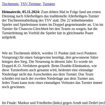
Tischtennis
,
TSV-Termine
,
Turniere
Heimaterde, 05.11.2024:
Zum dritten Mal in Folge fand am ersten
Dienstag nach Allerheiligen das traditionelle Allerheiligen-Turnier
der Tischtennisabteilung des TSV statt. Die 22 teilnehmenden
Spieler und Spielerinnen traten im Doppel gegeneinander an. Um im
Turnier für Chancen-Gleichheit bei den Teams zu sorgen, hat die
Turnierleitung im Vorfeld die Spieler fair in gleichstarke Paare
aufgeteilt.
Wie im Tischtennis üblich, werden 11 Punkte (mit zwei Punkten
Vorsprung) für einen Satzgewinn benötigt, drei gewonnene Sätze
bringen den Sieg. Die Neuerung in diesem Jahr: Es wurde im
Doppel-K.O.-Verfahren gespielt. Beim Double-Elimination, wie
diese Turnierform auch genannt wird, bedeutet eine einmalige
Niederlage nicht das Ausscheiden aus dem Turnier. Das Team
scheidet erst nach der zweiten Niederlage aus dem Turnier aus.
Jedes Team kann trotz eines einmaligen Verlustes das Turnier immer
noch gewinnen.
Im Finale: Markus und Friedhelm (links) gegen Arndt und Detlef (rec