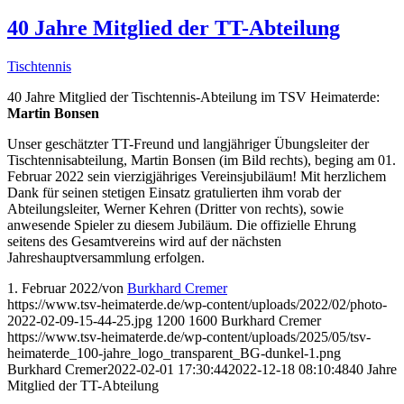
40 Jahre Mitglied der TT-Abteilung
Tischtennis
40 Jahre Mitglied der Tischtennis-Abteilung im TSV Heimaterde:
Martin Bonsen
Unser geschätzter TT-Freund und langjähriger Übungsleiter der
Tischtennisabteilung, Martin Bonsen (im Bild rechts), beging am 01.
Februar 2022 sein vierzigjähriges Vereinsjubiläum! Mit herzlichem
Dank für seinen stetigen Einsatz gratulierten ihm vorab der
Abteilungsleiter, Werner Kehren (Dritter von rechts), sowie
anwesende Spieler zu diesem Jubiläum. Die offizielle Ehrung
seitens des Gesamtvereins wird auf der nächsten
Jahreshauptversammlung erfolgen.
1. Februar 2022
/
von
Burkhard Cremer
https://www.tsv-heimaterde.de/wp-content/uploads/2022/02/photo-
2022-02-09-15-44-25.jpg
1200
1600
Burkhard Cremer
https://www.tsv-heimaterde.de/wp-content/uploads/2025/05/tsv-
heimaterde_100-jahre_logo_transparent_BG-dunkel-1.png
Burkhard Cremer
2022-02-01 17:30:44
2022-12-18 08:10:48
40 Jahre
Mitglied der TT-Abteilung