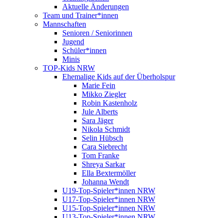
Aktuelle Änderungen
Team und Trainer*innen
Mannschaften
Senioren / Seniorinnen
Jugend
Schüler*innen
Minis
TOP-Kids NRW
Ehemalige Kids auf der Überholspur
Marie Fein
Mikko Ziegler
Robin Kastenholz
Jule Alberts
Sara Jäger
Nikola Schmidt
Selin Hübsch
Cara Siebrecht
Tom Franke
Shreya Sarkar
Ella Bextermöller
Johanna Wendt
U19-Top-Spieler*innen NRW
U17-Top-Spieler*innen NRW
U15-Top-Spieler*innen NRW
U13-Top-Spieler*innen NRW