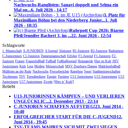
Nachwuchs-Ranglisten: Sanavi doppelt und Selma ein
Mal on...
6. Juli 2026 - 14:17
3. Platz für
Maximiliam Böhm bei den Niederberg Junior...
1. Juli
2026 - 10:35
Ruhrpott Cup 2026: Bjarne
Pfeil/Jennifer Bachert 3. im ...
22. Juni 2026 - 12:54
Schlagworte
1. Mannschaft
A-JUNIOREN
A Jugend
Aktionen
B1-Junioren
B2-Junioren
Badminton
C-Juniorinnen
C1-Junioren
Damenmannschaft
Erfolge
F1-Jugend
F1-Junioren
F2-
Junioren
Frauen
Frauenfußball
Fußball
Fußballjugend
Heimaterde
Hier ist Kult
JHV
Juniorinnen
Kids
Liga
Medien
Meisterschaft
MSV Duisburg Damen
Mädchenfußball
Mülheim an der Ruhr
Nachwuchs
Presseberichte
Rangliste
Sport
Stadtmeisterschaften
Tischtennis
TSV
Turnabteilung
Turnier
Turniere
U11 Juniorinnen
U13 Juniorinnen
U15
Juniorinnen
U17 Juniorinnen
Zweite
[Hier is’ Kult!]
Beliebt
U13-JUNIORINNEN KÄMPFEN – UND VERLIEREN
UNGLÜCKLIC...
2. Dezember 2013 - 22:14
C-JUNIOREN SCHAFFEN AUFSTIEG!
23. Juni 2014 -
10:40
ERFOLGREICHER START FÜR DIE C-JUGEND
12.
Juni 2014 - 19:45
TSV-TEAMS WAHREN SICH MIT ZWEI SIEGEN