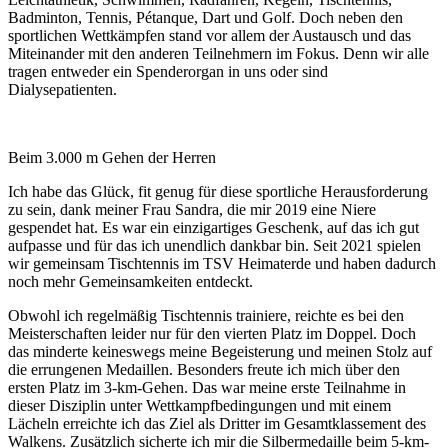
Badminton, Tennis, Pétanque, Dart und Golf. Doch neben den
sportlichen Wettkämpfen stand vor allem der Austausch und das
Miteinander mit den anderen Teilnehmern im Fokus. Denn wir alle
tragen entweder ein Spenderorgan in uns oder sind
Dialysepatienten.
Beim 3.000 m Gehen der Herren
Ich habe das Glück, fit genug für diese sportliche Herausforderung
zu sein, dank meiner Frau Sandra, die mir 2019 eine Niere
gespendet hat. Es war ein einzigartiges Geschenk, auf das ich gut
aufpasse und für das ich unendlich dankbar bin. Seit 2021 spielen
wir gemeinsam Tischtennis im TSV Heimaterde und haben dadurch
noch mehr Gemeinsamkeiten entdeckt.
Obwohl ich regelmäßig Tischtennis trainiere, reichte es bei den
Meisterschaften leider nur für den vierten Platz im Doppel. Doch
das minderte keineswegs meine Begeisterung und meinen Stolz auf
die errungenen Medaillen. Besonders freute ich mich über den
ersten Platz im 3-km-Gehen. Das war meine erste Teilnahme in
dieser Disziplin unter Wettkampfbedingungen und mit einem
Lächeln erreichte ich das Ziel als Dritter im Gesamtklassement des
Walkens. Zusätzlich sicherte ich mir die Silbermedaille beim 5-km-