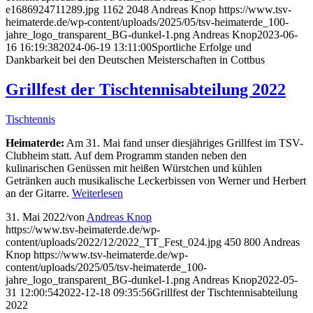
e1686924711289.jpg
1162
2048
Andreas Knop
https://www.tsv-
heimaterde.de/wp-content/uploads/2025/05/tsv-heimaterde_100-
jahre_logo_transparent_BG-dunkel-1.png
Andreas Knop
2023-06-
16 16:19:38
2024-06-19 13:11:00
Sportliche Erfolge und
Dankbarkeit bei den Deutschen Meisterschaften in Cottbus
Grillfest der Tischtennisabteilung 2022
Tischtennis
Heimaterde:
Am 31. Mai fand unser diesjähriges Grillfest im TSV-
Clubheim statt. Auf dem Programm standen neben den
kulinarischen Genüssen mit heißen Würstchen und kühlen
Getränken auch musikalische Leckerbissen von Werner und Herbert
an der Gitarre.
Weiterlesen
31. Mai 2022
/
von
Andreas Knop
https://www.tsv-heimaterde.de/wp-
content/uploads/2022/12/2022_TT_Fest_024.jpg
450
800
Andreas
Knop
https://www.tsv-heimaterde.de/wp-
content/uploads/2025/05/tsv-heimaterde_100-
jahre_logo_transparent_BG-dunkel-1.png
Andreas Knop
2022-05-
31 12:00:54
2022-12-18 09:35:56
Grillfest der Tischtennisabteilung
2022