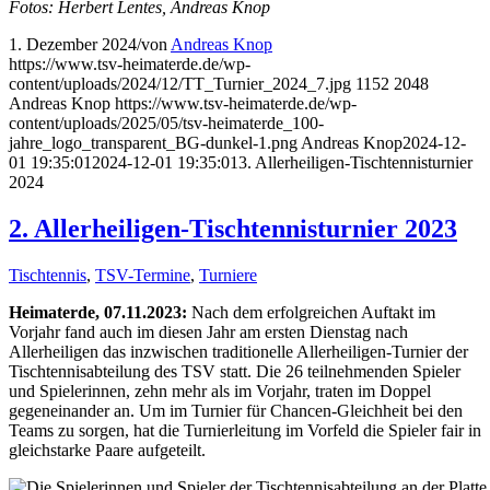
Fotos: Herbert Lentes, Andreas Knop
1. Dezember 2024
/
von
Andreas Knop
https://www.tsv-heimaterde.de/wp-
content/uploads/2024/12/TT_Turnier_2024_7.jpg
1152
2048
Andreas Knop
https://www.tsv-heimaterde.de/wp-
content/uploads/2025/05/tsv-heimaterde_100-
jahre_logo_transparent_BG-dunkel-1.png
Andreas Knop
2024-12-
01 19:35:01
2024-12-01 19:35:01
3. Allerheiligen-Tischtennisturnier
2024
2. Allerheiligen-Tischtennisturnier 2023
Tischtennis
,
TSV-Termine
,
Turniere
Heimaterde, 07.11.2023:
Nach dem erfolgreichen Auftakt im
Vorjahr fand auch im diesen Jahr am ersten Dienstag nach
Allerheiligen das inzwischen traditionelle Allerheiligen-Turnier der
Tischtennisabteilung des TSV statt. Die 26 teilnehmenden Spieler
und Spielerinnen, zehn mehr als im Vorjahr, traten im Doppel
gegeneinander an. Um im Turnier für Chancen-Gleichheit bei den
Teams zu sorgen, hat die Turnierleitung im Vorfeld die Spieler fair in
gleichstarke Paare aufgeteilt.