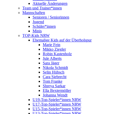
Aktuelle Änderungen
Team und Trainer*innen
Mannschaften
Senioren / Seniorinnen
Jugend
Schüler*innen
Minis
TOP-Kids NRW
Ehemalige Kids auf der Überholspur
Marie Fein
Mikko Ziegler
Robin Kastenholz
Jule Alberts
Sara Jäger
Nikola Schmidt
Selin Hübsch
Cara Siebrecht
Tom Franke
Shreya Sarkar
Ella Bextermöller
Johanna Wendt
U19-Top-Spieler*innen NRW
U17-Top-Spieler*innen NRW
U15-Top-Spieler*innen NRW
U13-Top-Spieler*innen NRW