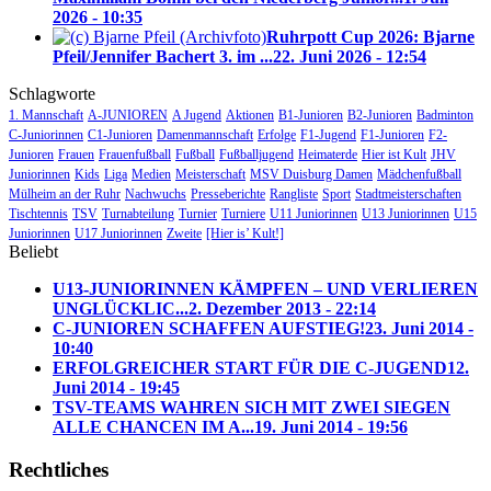
2026 - 10:35
Ruhrpott Cup 2026: Bjarne
Pfeil/Jennifer Bachert 3. im ...
22. Juni 2026 - 12:54
Schlagworte
1. Mannschaft
A-JUNIOREN
A Jugend
Aktionen
B1-Junioren
B2-Junioren
Badminton
C-Juniorinnen
C1-Junioren
Damenmannschaft
Erfolge
F1-Jugend
F1-Junioren
F2-
Junioren
Frauen
Frauenfußball
Fußball
Fußballjugend
Heimaterde
Hier ist Kult
JHV
Juniorinnen
Kids
Liga
Medien
Meisterschaft
MSV Duisburg Damen
Mädchenfußball
Mülheim an der Ruhr
Nachwuchs
Presseberichte
Rangliste
Sport
Stadtmeisterschaften
Tischtennis
TSV
Turnabteilung
Turnier
Turniere
U11 Juniorinnen
U13 Juniorinnen
U15
Juniorinnen
U17 Juniorinnen
Zweite
[Hier is’ Kult!]
Beliebt
U13-JUNIORINNEN KÄMPFEN – UND VERLIEREN
UNGLÜCKLIC...
2. Dezember 2013 - 22:14
C-JUNIOREN SCHAFFEN AUFSTIEG!
23. Juni 2014 -
10:40
ERFOLGREICHER START FÜR DIE C-JUGEND
12.
Juni 2014 - 19:45
TSV-TEAMS WAHREN SICH MIT ZWEI SIEGEN
ALLE CHANCEN IM A...
19. Juni 2014 - 19:56
Rechtliches