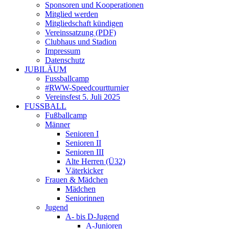
Sponsoren und Kooperationen
Mitglied werden
Mitgliedschaft kündigen
Vereinssatzung (PDF)
Clubhaus und Stadion
Impressum
Datenschutz
JUBILÄUM
Fussballcamp
#RWW-Speedcourtturnier
Vereinsfest 5. Juli 2025
FUSSBALL
Fußballcamp
Männer
Senioren I
Senioren II
Senioren III
Alte Herren (Ü32)
Väterkicker
Frauen & Mädchen
Mädchen
Seniorinnen
Jugend
A- bis D-Jugend
A-Junioren