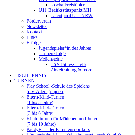
Joscha Freistühler
U11-Bezirksstützpunkt MH
Talentpool U11 NRW
Förderverein
Newsletter
Kontakt
Links
Erfolge
Jugendspieler*in des Jahres
Turniererfolge
Meilensteine
TSV Fitness Treff/
Zirkeltraining & more
TISCHTENNIS
TURNEN
Play School -Schule des Spielens
(div. Altersgruppen)
Eltern-Kind-Turnen
(1 bis 3 Jahre)
Eltern-Kind-Turnen
(3 bis 6 Jahre)
Kinderturnen für Mädchen und Jungen
(7 bis 10 Jahre)
KiddyFit – der Familiensportkurs
Löwenstarke Kids – Selbstbewusst durch Spiel &