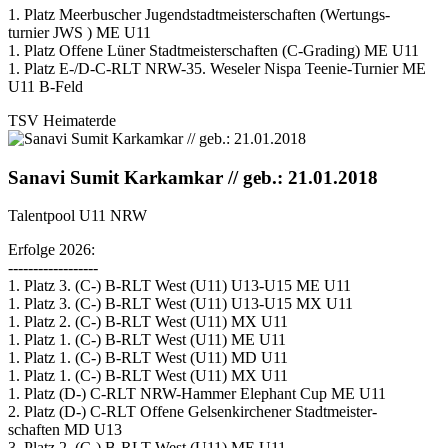
1. Platz Meerbuscher Jugendstadtmeisterschaften (Wertungs-
turnier JWS ) ME U11
1. Platz Offene Lüner Stadtmeisterschaften (C-Grading) ME U11
1. Platz E-/D-C-RLT NRW-35. Weseler Nispa Teenie-Turnier ME
U11 B-Feld
TSV Heimaterde
Sanavi Sumit Karkamkar // geb.: 21.01.2018
Talentpool U11 NRW
Erfolge 2026:
------------------
1. Platz 3. (C-) B-RLT West (U11) U13-U15 ME U11
1. Platz 3. (C-) B-RLT West (U11) U13-U15 MX U11
1. Platz 2. (C-) B-RLT West (U11) MX U11
1. Platz 1. (C-) B-RLT West (U11) ME U11
1. Platz 1. (C-) B-RLT West (U11) MD U11
1. Platz 1. (C-) B-RLT West (U11) MX U11
1. Platz (D-) C-RLT NRW-Hammer Elephant Cup ME U11
2. Platz (D-) C-RLT Offene Gelsenkirchener Stadtmeister-
schaften MD U13
3. Platz 2. (C-) B-RLT West (U11) ME U11