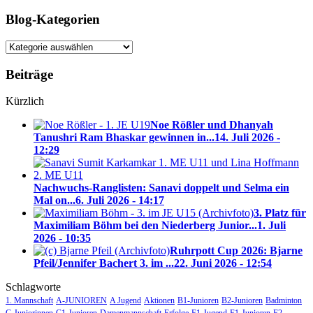
Blog-Kategorien
Blog-
Kategorien
Beiträge
Kürzlich
Noe Rößler und Dhanyah
Tanushri Ram Bhaskar gewinnen in...
14. Juli 2026 -
12:29
Nachwuchs-Ranglisten: Sanavi doppelt und Selma ein
Mal on...
6. Juli 2026 - 14:17
3. Platz für
Maximiliam Böhm bei den Niederberg Junior...
1. Juli
2026 - 10:35
Ruhrpott Cup 2026: Bjarne
Pfeil/Jennifer Bachert 3. im ...
22. Juni 2026 - 12:54
Schlagworte
1. Mannschaft
A-JUNIOREN
A Jugend
Aktionen
B1-Junioren
B2-Junioren
Badminton