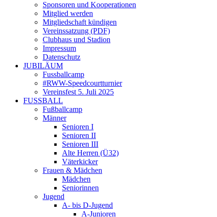
Sponsoren und Kooperationen
Mitglied werden
Mitgliedschaft kündigen
Vereinssatzung (PDF)
Clubhaus und Stadion
Impressum
Datenschutz
JUBILÄUM
Fussballcamp
#RWW-Speedcourtturnier
Vereinsfest 5. Juli 2025
FUSSBALL
Fußballcamp
Männer
Senioren I
Senioren II
Senioren III
Alte Herren (Ü32)
Väterkicker
Frauen & Mädchen
Mädchen
Seniorinnen
Jugend
A- bis D-Jugend
A-Junioren