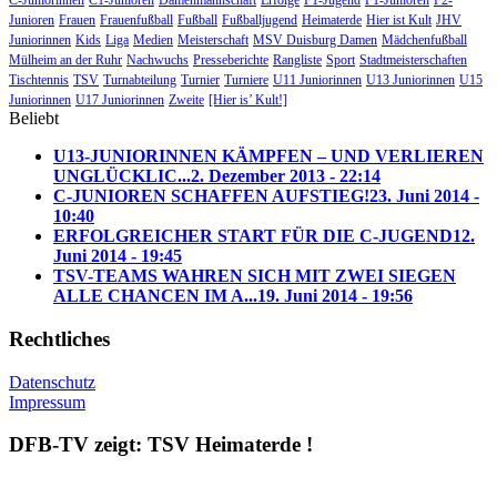
C-Juniorinnen
C1-Junioren
Damenmannschaft
Erfolge
F1-Jugend
F1-Junioren
F2-
Junioren
Frauen
Frauenfußball
Fußball
Fußballjugend
Heimaterde
Hier ist Kult
JHV
Juniorinnen
Kids
Liga
Medien
Meisterschaft
MSV Duisburg Damen
Mädchenfußball
Mülheim an der Ruhr
Nachwuchs
Presseberichte
Rangliste
Sport
Stadtmeisterschaften
Tischtennis
TSV
Turnabteilung
Turnier
Turniere
U11 Juniorinnen
U13 Juniorinnen
U15
Juniorinnen
U17 Juniorinnen
Zweite
[Hier is’ Kult!]
Beliebt
U13-JUNIORINNEN KÄMPFEN – UND VERLIEREN
UNGLÜCKLIC...
2. Dezember 2013 - 22:14
C-JUNIOREN SCHAFFEN AUFSTIEG!
23. Juni 2014 -
10:40
ERFOLGREICHER START FÜR DIE C-JUGEND
12.
Juni 2014 - 19:45
TSV-TEAMS WAHREN SICH MIT ZWEI SIEGEN
ALLE CHANCEN IM A...
19. Juni 2014 - 19:56
Rechtliches
Datenschutz
Impressum
DFB-TV zeigt: TSV Heimaterde !