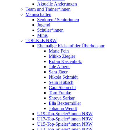
Aktuelle Änderungen
Team und Trainer*innen
Mannschaften
Senioren / Seniorinnen
Jugend
Schüler*innen
Minis
TOP-Kids NRW
Ehemalige Kids auf der Überholspur
Marie Fein
Mikko Ziegler
Robin Kastenholz
Jule Alberts
Sara Jäger
Nikola Schmidt
Selin Hübsch
Cara Siebrecht
Tom Franke
Shreya Sarkar
Ella Bextermöller
Johanna Wendt
U19-Top-Spieler*innen NRW
U17-Top-Spieler*innen NRW
U15-Top-Spieler*innen NRW
U13-Top-Spieler*innen NRW