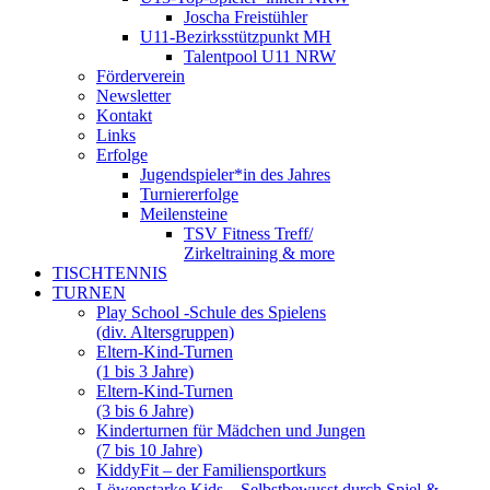
Joscha Freistühler
U11-Bezirksstützpunkt MH
Talentpool U11 NRW
Förderverein
Newsletter
Kontakt
Links
Erfolge
Jugendspieler*in des Jahres
Turniererfolge
Meilensteine
TSV Fitness Treff/
Zirkeltraining & more
TISCHTENNIS
TURNEN
Play School -Schule des Spielens
(div. Altersgruppen)
Eltern-Kind-Turnen
(1 bis 3 Jahre)
Eltern-Kind-Turnen
(3 bis 6 Jahre)
Kinderturnen für Mädchen und Jungen
(7 bis 10 Jahre)
KiddyFit – der Familiensportkurs
Löwenstarke Kids – Selbstbewusst durch Spiel &