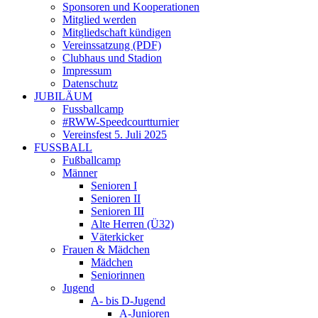
Sponsoren und Kooperationen
Mitglied werden
Mitgliedschaft kündigen
Vereinssatzung (PDF)
Clubhaus und Stadion
Impressum
Datenschutz
JUBILÄUM
Fussballcamp
#RWW-Speedcourtturnier
Vereinsfest 5. Juli 2025
FUSSBALL
Fußballcamp
Männer
Senioren I
Senioren II
Senioren III
Alte Herren (Ü32)
Väterkicker
Frauen & Mädchen
Mädchen
Seniorinnen
Jugend
A- bis D-Jugend
A-Junioren