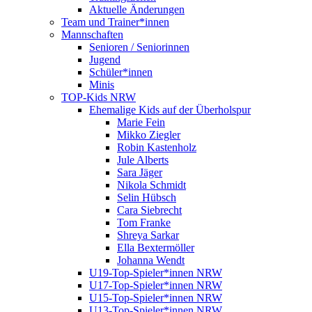
Aktuelle Änderungen
Team und Trainer*innen
Mannschaften
Senioren / Seniorinnen
Jugend
Schüler*innen
Minis
TOP-Kids NRW
Ehemalige Kids auf der Überholspur
Marie Fein
Mikko Ziegler
Robin Kastenholz
Jule Alberts
Sara Jäger
Nikola Schmidt
Selin Hübsch
Cara Siebrecht
Tom Franke
Shreya Sarkar
Ella Bextermöller
Johanna Wendt
U19-Top-Spieler*innen NRW
U17-Top-Spieler*innen NRW
U15-Top-Spieler*innen NRW
U13-Top-Spieler*innen NRW