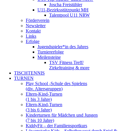
Joscha Freistühler
U11-Bezirksstützpunkt MH
Talentpool U11 NRW
Förderverein
Newsletter
Kontakt
Links
Erfolge
Jugendspieler*in des Jahres
Turniererfolge
Meilensteine
TSV Fitness Treff/
Zirkeltraining & more
TISCHTENNIS
TURNEN
Play School -Schule des Spielens
(div. Altersgruppen)
Eltern-Kind-Turnen
(1 bis 3 Jahre)
Eltern-Kind-Turnen
(3 bis 6 Jahre)
Kinderturnen für Mädchen und Jungen
(7 bis 10 Jahre)
KiddyFit – der Familiensportkurs
Löwenstarke Kids – Selbstbewusst durch Spiel &