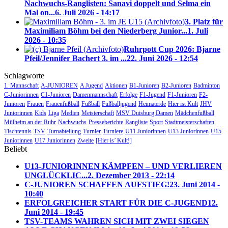
Nachwuchs-Ranglisten: Sanavi doppelt und Selma ein
Mal on...
6. Juli 2026 - 14:17
3. Platz für
Maximiliam Böhm bei den Niederberg Junior...
1. Juli
2026 - 10:35
Ruhrpott Cup 2026: Bjarne
Pfeil/Jennifer Bachert 3. im ...
22. Juni 2026 - 12:54
Schlagworte
1. Mannschaft
A-JUNIOREN
A Jugend
Aktionen
B1-Junioren
B2-Junioren
Badminton
C-Juniorinnen
C1-Junioren
Damenmannschaft
Erfolge
F1-Jugend
F1-Junioren
F2-
Junioren
Frauen
Frauenfußball
Fußball
Fußballjugend
Heimaterde
Hier ist Kult
JHV
Juniorinnen
Kids
Liga
Medien
Meisterschaft
MSV Duisburg Damen
Mädchenfußball
Mülheim an der Ruhr
Nachwuchs
Presseberichte
Rangliste
Sport
Stadtmeisterschaften
Tischtennis
TSV
Turnabteilung
Turnier
Turniere
U11 Juniorinnen
U13 Juniorinnen
U15
Juniorinnen
U17 Juniorinnen
Zweite
[Hier is’ Kult!]
Beliebt
U13-JUNIORINNEN KÄMPFEN – UND VERLIEREN
UNGLÜCKLIC...
2. Dezember 2013 - 22:14
C-JUNIOREN SCHAFFEN AUFSTIEG!
23. Juni 2014 -
10:40
ERFOLGREICHER START FÜR DIE C-JUGEND
12.
Juni 2014 - 19:45
TSV-TEAMS WAHREN SICH MIT ZWEI SIEGEN