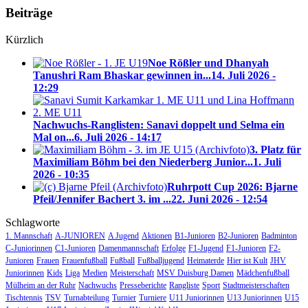
Beiträge
Kürzlich
Noe Rößler und Dhanyah
Tanushri Ram Bhaskar gewinnen in...
14. Juli 2026 -
12:29
Nachwuchs-Ranglisten: Sanavi doppelt und Selma ein
Mal on...
6. Juli 2026 - 14:17
3. Platz für
Maximiliam Böhm bei den Niederberg Junior...
1. Juli
2026 - 10:35
Ruhrpott Cup 2026: Bjarne
Pfeil/Jennifer Bachert 3. im ...
22. Juni 2026 - 12:54
Schlagworte
1. Mannschaft
A-JUNIOREN
A Jugend
Aktionen
B1-Junioren
B2-Junioren
Badminton
C-Juniorinnen
C1-Junioren
Damenmannschaft
Erfolge
F1-Jugend
F1-Junioren
F2-
Junioren
Frauen
Frauenfußball
Fußball
Fußballjugend
Heimaterde
Hier ist Kult
JHV
Juniorinnen
Kids
Liga
Medien
Meisterschaft
MSV Duisburg Damen
Mädchenfußball
Mülheim an der Ruhr
Nachwuchs
Presseberichte
Rangliste
Sport
Stadtmeisterschaften
Tischtennis
TSV
Turnabteilung
Turnier
Turniere
U11 Juniorinnen
U13 Juniorinnen
U15