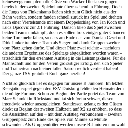
keineswegs rund; denn die Gäste von Wacker Dinslaken gingen
bereits in der zweiten Spielminute überraschend in Führung. Doch
die Jungs von Finkenkamp ließen sich zum Glück nicht aus der
Bahn werfen, sondern fanden schnell zurück ins Spiel und drehten
nach einer Viertelstunde mit einem Doppelschlag von Jan Koch und
Luca Djacovic zur 2:1-Führung. Danach blieb das Spiel zwischen
beiden Teams umkämpft, doch es sollten trotz einiger guter Chancen
keine Tore mehr fallen, so dass am Ende das von Damian Czyrt und
Dirk Junker trainierte Team als Sieger und damit Gruppenzweiter
vom Platz gehen durfte. Und dieser Platz zwei reichte – nachdem
die anderen Ergebnisse des Spieltags abgeglichen worden waren –
tatsächlich für den ersehnten Aufstieg in die Leistungsklasse. Für die
Mannschaft und für den Verein großartiger Erfolg, den sich Spieler
und Trainerteam nach einer tollen Saison redlich verdient haben!
Der ganze TSV gratuliert Euch ganz herzlich!
Nicht so glücklich lief es dagegen für unsere B-Junioren. Im letzten
Relegationsspiel gegen den FSV Duisburg fehlte den Heimaterdern
die nötige Fortune. Schon zu Beginn der Partie geriet das Team von
Marc Schmidt in Rückstand und tat sich fortan schwer, diesen
irgendwie wieder auszugleichen. Stattdessen gelang es den Gästen
direkt zu Beginn der zweiten Halbzeit, auf 0:2 zu erhöhen, so dass
die Aussichten auf den – mit dem Aufstieg verbundenen – zweiten
Gruppenplatz zum Ende des Spiels von Minute zu Minute
schwanden. Als Gruppendritter werden unsere B-Junioren nun wohl