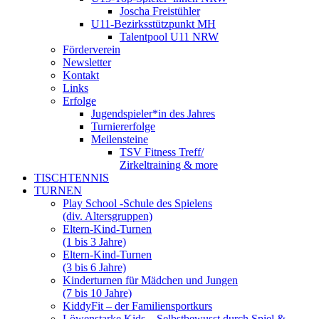
Joscha Freistühler
U11-Bezirksstützpunkt MH
Talentpool U11 NRW
Förderverein
Newsletter
Kontakt
Links
Erfolge
Jugendspieler*in des Jahres
Turniererfolge
Meilensteine
TSV Fitness Treff/
Zirkeltraining & more
TISCHTENNIS
TURNEN
Play School -Schule des Spielens
(div. Altersgruppen)
Eltern-Kind-Turnen
(1 bis 3 Jahre)
Eltern-Kind-Turnen
(3 bis 6 Jahre)
Kinderturnen für Mädchen und Jungen
(7 bis 10 Jahre)
KiddyFit – der Familiensportkurs
Löwenstarke Kids – Selbstbewusst durch Spiel &