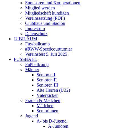
Sponsoren und Kooperationen
Mitglied werden
Mitgliedschaft kündigen
Vereinssatzung (PDF)
Clubhaus und Stadion
Impressum
Datenschutz
JUBILÄUM
Fussballcamp
#RWW-Speedcourtturnier
Vereinsfest 5. Juli 2025
FUSSBALL
Fußballcamp
Männer
Senioren I
Senioren II
Senioren III
Alte Herren (Ü32)
Väterkicker
Frauen & Mädchen
Mädchen
Seniorinnen
Jugend
A- bis D-Jugend
A-Junioren