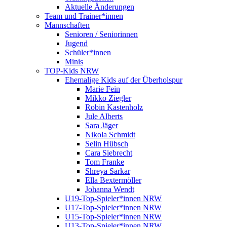
Aktuelle Änderungen
Team und Trainer*innen
Mannschaften
Senioren / Seniorinnen
Jugend
Schüler*innen
Minis
TOP-Kids NRW
Ehemalige Kids auf der Überholspur
Marie Fein
Mikko Ziegler
Robin Kastenholz
Jule Alberts
Sara Jäger
Nikola Schmidt
Selin Hübsch
Cara Siebrecht
Tom Franke
Shreya Sarkar
Ella Bextermöller
Johanna Wendt
U19-Top-Spieler*innen NRW
U17-Top-Spieler*innen NRW
U15-Top-Spieler*innen NRW
U13-Top-Spieler*innen NRW