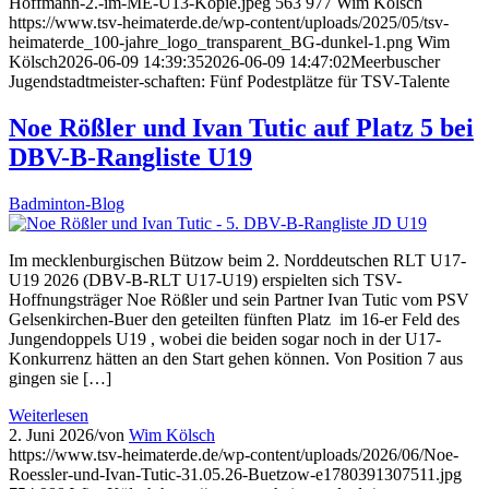
Hoffmann-2.-im-ME-U13-Kopie.jpeg
563
977
Wim Kölsch
https://www.tsv-heimaterde.de/wp-content/uploads/2025/05/tsv-
heimaterde_100-jahre_logo_transparent_BG-dunkel-1.png
Wim
Kölsch
2026-06-09 14:39:35
2026-06-09 14:47:02
Meerbuscher
Jugendstadtmeister-schaften: Fünf Podestplätze für TSV-Talente
Noe Rößler und Ivan Tutic auf Platz 5 bei
DBV-B-Rangliste U19
Badminton-Blog
Im mecklenburgischen Bützow beim 2. Norddeutschen RLT U17-
U19 2026 (DBV-B-RLT U17-U19) erspielten sich TSV-
Hoffnungsträger Noe Rößler und sein Partner Ivan Tutic vom PSV
Gelsenkirchen-Buer den geteilten fünften Platz im 16-er Feld des
Jungendoppels U19 , wobei die beiden sogar noch in der U17-
Konkurrenz hätten an den Start gehen können. Von Position 7 aus
gingen sie […]
Weiterlesen
2. Juni 2026
/
von
Wim Kölsch
https://www.tsv-heimaterde.de/wp-content/uploads/2026/06/Noe-
Roessler-und-Ivan-Tutic-31.05.26-Buetzow-e1780391307511.jpg