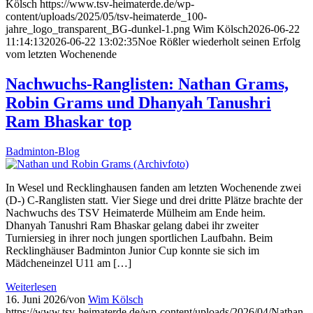
Kölsch
https://www.tsv-heimaterde.de/wp-
content/uploads/2025/05/tsv-heimaterde_100-
jahre_logo_transparent_BG-dunkel-1.png
Wim Kölsch
2026-06-22
11:14:13
2026-06-22 13:02:35
Noe Rößler wiederholt seinen Erfolg
vom letzten Wochenende
Nachwuchs-Ranglisten: Nathan Grams,
Robin Grams und Dhanyah Tanushri
Ram Bhaskar top
Badminton-Blog
In Wesel und Recklinghausen fanden am letzten Wochenende zwei
(D-) C-Ranglisten statt. Vier Siege und drei dritte Plätze brachte der
Nachwuchs des TSV Heimaterde Mülheim am Ende heim.
Dhanyah Tanushri Ram Bhaskar gelang dabei ihr zweiter
Turniersieg in ihrer noch jungen sportlichen Laufbahn. Beim
Recklinghäuser Badminton Junior Cup konnte sie sich im
Mädcheneinzel U11 am […]
Weiterlesen
16. Juni 2026
/
von
Wim Kölsch
https://www.tsv-heimaterde.de/wp-content/uploads/2026/04/Nathan-