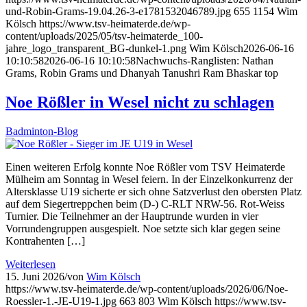
und-Robin-Grams-19.04.26-3-e1781532046789.jpg
655
1154
Wim
Kölsch
https://www.tsv-heimaterde.de/wp-
content/uploads/2025/05/tsv-heimaterde_100-
jahre_logo_transparent_BG-dunkel-1.png
Wim Kölsch
2026-06-16
10:10:58
2026-06-16 10:10:58
Nachwuchs-Ranglisten: Nathan
Grams, Robin Grams und Dhanyah Tanushri Ram Bhaskar top
Noe Rößler in Wesel nicht zu schlagen
Badminton-Blog
Einen weiteren Erfolg konnte Noe Rößler vom TSV Heimaterde
Mülheim am Sonntag in Wesel feiern. In der Einzelkonkurrenz der
Altersklasse U19 sicherte er sich ohne Satzverlust den obersten Platz
auf dem Siegertreppchen beim (D-) C-RLT NRW-56. Rot-Weiss
Turnier. Die Teilnehmer an der Hauptrunde wurden in vier
Vorrundengruppen ausgespielt. Noe setzte sich klar gegen seine
Kontrahenten […]
Weiterlesen
15. Juni 2026
/
von
Wim Kölsch
https://www.tsv-heimaterde.de/wp-content/uploads/2026/06/Noe-
Roessler-1.-JE-U19-1.jpg
663
803
Wim Kölsch
https://www.tsv-