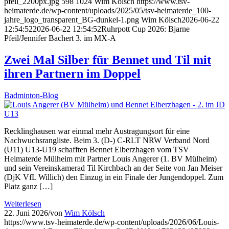
pfeil_2200px.jpg
598
1024
Wim Kölsch
https://www.tsv-
heimaterde.de/wp-content/uploads/2025/05/tsv-heimaterde_100-
jahre_logo_transparent_BG-dunkel-1.png
Wim Kölsch
2026-06-22
12:54:52
2026-06-22 12:54:52
Ruhrpott Cup 2026: Bjarne
Pfeil/Jennifer Bachert 3. im MX-A
Zwei Mal Silber für Bennet und Til mit
ihren Partnern im Doppel
Badminton-Blog
Recklinghausen war einmal mehr Austragungsort für eine
Nachwuchsrangliste. Beim 3. (D-) C-RLT NRW Verband Nord
(U11) U13-U19 schafften Bennet Elberzhagen vom TSV
Heimaterde Mülheim mit Partner Louis Angerer (1. BV Mülheim)
und sein Vereinskamerad Til Kirchbach an der Seite von Jan Meiser
(DjK VfL Willich) den Einzug in ein Finale der Jungendoppel. Zum
Platz ganz […]
Weiterlesen
22. Juni 2026
/
von
Wim Kölsch
https://www.tsv-heimaterde.de/wp-content/uploads/2026/06/Louis-