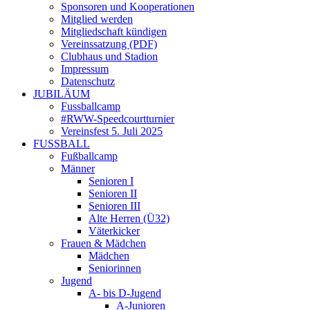
Sponsoren und Kooperationen
Mitglied werden
Mitgliedschaft kündigen
Vereinssatzung (PDF)
Clubhaus und Stadion
Impressum
Datenschutz
JUBILÄUM
Fussballcamp
#RWW-Speedcourtturnier
Vereinsfest 5. Juli 2025
FUSSBALL
Fußballcamp
Männer
Senioren I
Senioren II
Senioren III
Alte Herren (Ü32)
Väterkicker
Frauen & Mädchen
Mädchen
Seniorinnen
Jugend
A- bis D-Jugend
A-Junioren