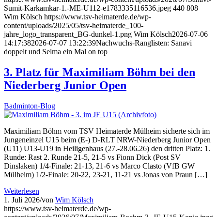
Sumit-Karkamkar-1.-ME-U112-e1783335116536.jpeg
440
808
Wim Kölsch
https://www.tsv-heimaterde.de/wp-
content/uploads/2025/05/tsv-heimaterde_100-
jahre_logo_transparent_BG-dunkel-1.png
Wim Kölsch
2026-07-06
14:17:38
2026-07-07 13:22:39
Nachwuchs-Ranglisten: Sanavi
doppelt und Selma ein Mal on top
3. Platz für Maximiliam Böhm bei den
Niederberg Junior Open
Badminton-Blog
Maximiliam Böhm vom TSV Heimaterde Mülheim sicherte sich im
Jungeneinzel U15 beim (E-) D-RLT NRW-Niederberg Junior Open
(U11) U13-U19 in Heiligenhaus (27.-28.06.26) den dritten Platz: 1.
Runde: Rast 2. Runde 21-5, 21-5 vs Fionn Dick (Post SV
Dinslaken) 1/4-Finale: 21-13, 21-6 vs Marco Clasto (VfB GW
Mülheim) 1/2-Finale: 20-22, 23-21, 11-21 vs Jonas von Praun […]
Weiterlesen
1. Juli 2026
/
von
Wim Kölsch
https://www.tsv-heimaterde.de/wp-