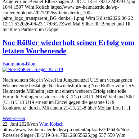
Angerer-und-Bennet-Elberzhagen-2.-JD-U13-e1782122495932.jpg
1044
1597
Wim Kölsch
https://www.tsv-heimaterde.de/wp-
content/uploads/2025/05/tsv-heimaterde_100-
jahre_logo_transparent_BG-dunkel-1.png
Wim Kölsch
2026-06-22
12:11:53
2026-06-23 17:06:27
Zwei Mal Silber für Bennet und Til
mit ihren Partnern im Doppel
Noe Rößler wiederholt seinen Erfolg vom
letzten Wochenende
Badminton-Blog
Nach seinem Sieg in Wesel im Jungeneinzel U19 am vergangenen
Wochenende bestätigte Nachwuchshoffnung Noe Rößler vom TSV
Heimaterde Mülheim jetzt mit einem weiteren Erfolg seine tolle
Form. In Solingen setzte er sich 3. (D-) C-RLT NRW Verband Süd
(U11) U13-U19 erneut im Einzel gegen die gesamte U19-
Konkurrenz durch. Mit einem 21-13, 21-8 über Mojian Lou […]
Weiterlesen
22. Juni 2026
/
von
Wim Kölsch
https://www.tsv-heimaterde.de/wp-content/uploads/2026/06/Noe-
Roessler-Sieger-JE-U19-3-e1782126055625.jpg
537
550
Wim