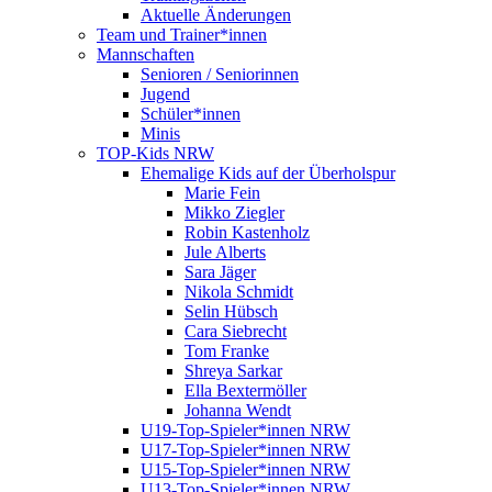
Aktuelle Änderungen
Team und Trainer*innen
Mannschaften
Senioren / Seniorinnen
Jugend
Schüler*innen
Minis
TOP-Kids NRW
Ehemalige Kids auf der Überholspur
Marie Fein
Mikko Ziegler
Robin Kastenholz
Jule Alberts
Sara Jäger
Nikola Schmidt
Selin Hübsch
Cara Siebrecht
Tom Franke
Shreya Sarkar
Ella Bextermöller
Johanna Wendt
U19-Top-Spieler*innen NRW
U17-Top-Spieler*innen NRW
U15-Top-Spieler*innen NRW
U13-Top-Spieler*innen NRW