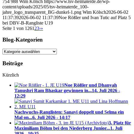
754
988
Wim Kölsch
https://www.tsv-heimaterde.de/wp-
content/uploads/2025/05/tsv-heimaterde_100-
jahre_logo_transparent_BG-dunkel-1.png
Wim Kölsch
2026-06-02
11:37:39
2026-06-02 11:37:39
Noe Rößler und Ivan Tutic auf Platz 5
bei DBV-B-Rangliste U19
Seite 1 von 126
1
2
3
›
»
Blog-Kategorien
Blog-
Kategorien
Beiträge
Kürzlich
Noe Rößler und Dhanyah
Tanushri Ram Bhaskar gewinnen in...
14. Juli 2026 -
12:29
Nachwuchs-Ranglisten: Sanavi doppelt und Selma ein
Mal on...
6. Juli 2026 - 14:17
3. Platz für
Maximiliam Böhm bei den Niederberg Junior...
1. Juli
2026 - 10:35