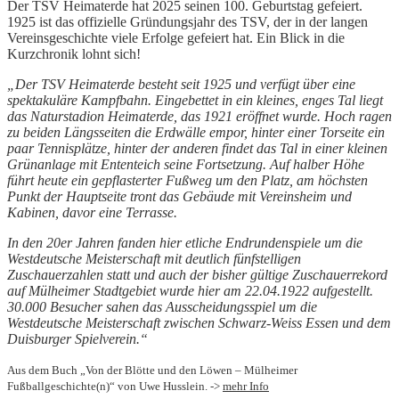
Der TSV Heimaterde hat 2025 seinen 100. Geburtstag gefeiert.
1925 ist das offizielle Gründungsjahr des TSV, der in der langen
Vereinsgeschichte viele Erfolge gefeiert hat. Ein Blick in die
Kurzchronik lohnt sich!
„Der TSV Heimaterde besteht seit 1925 und verfügt über eine
spektakuläre Kampfbahn. Eingebettet in ein kleines, enges Tal liegt
das Naturstadion Heimaterde, das 1921 eröffnet wurde. Hoch ragen
zu beiden Längsseiten die Erdwälle empor, hinter einer Torseite ein
paar Tennisplätze, hinter der anderen findet das Tal in einer kleinen
Grünanlage mit Ententeich seine Fortsetzung. Auf halber Höhe
führt heute ein gepflasterter Fußweg um den Platz, am höchsten
Punkt der Hauptseite tront das Gebäude mit Vereinsheim und
Kabinen, davor eine Terrasse.
In den 20er Jahren fanden hier etliche Endrundenspiele um die
Westdeutsche Meisterschaft mit deutlich fünfstelligen
Zuschauerzahlen statt und auch der bisher gültige Zuschauerrekord
auf Mülheimer Stadtgebiet wurde hier am 22.04.1922 aufgestellt.
30.000 Besucher sahen das Ausscheidungsspiel um die
Westdeutsche Meisterschaft zwischen Schwarz-Weiss Essen und dem
Duisburger Spielverein.“
Aus dem Buch „Von der Blötte und den Löwen – Mülheimer
Fußballgeschichte(n)“ von Uwe Husslein. ->
mehr Info