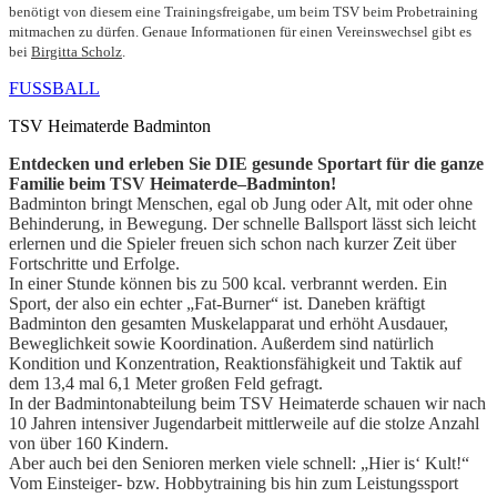
benötigt von diesem eine Trainingsfreigabe, um beim TSV beim Probetraining
mitmachen zu dürfen. Genaue Informationen für einen Vereinswechsel gibt es
bei
Birgitta Scholz
.
FUSSBALL
TSV Heimaterde Badminton
Entdecken und erleben Sie DIE gesunde Sportart für die ganze
Familie beim TSV Heimaterde–Badminton!
Badminton bringt Menschen, egal ob Jung oder Alt, mit oder ohne
Behinderung, in Bewegung. Der schnelle Ballsport lässt sich leicht
erlernen und die Spieler freuen sich schon nach kurzer Zeit über
Fortschritte und Erfolge.
In einer Stunde können bis zu 500 kcal. verbrannt werden. Ein
Sport, der also ein echter „Fat-Burner“ ist. Daneben kräftigt
Badminton den gesamten Muskelapparat und erhöht Ausdauer,
Beweglichkeit sowie Koordination. Außerdem sind natürlich
Kondition und Konzentration, Reaktionsfähigkeit und Taktik auf
dem 13,4 mal 6,1 Meter großen Feld gefragt.
In der Badmintonabteilung beim TSV Heimaterde schauen wir nach
10 Jahren intensiver Jugendarbeit mittlerweile auf die stolze Anzahl
von über 160 Kindern.
Aber auch bei den Senioren merken viele schnell: „Hier is‘ Kult!“
Vom Einsteiger- bzw. Hobbytraining bis hin zum Leistungssport