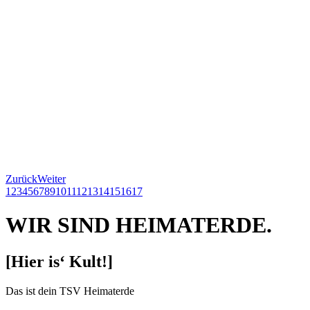
Zurück
Weiter
1
2
3
4
5
6
7
8
9
10
11
12
13
14
15
16
17
WIR SIND HEIMATERDE.
[Hier is‘ Kult!]
Das ist dein TSV Heimaterde