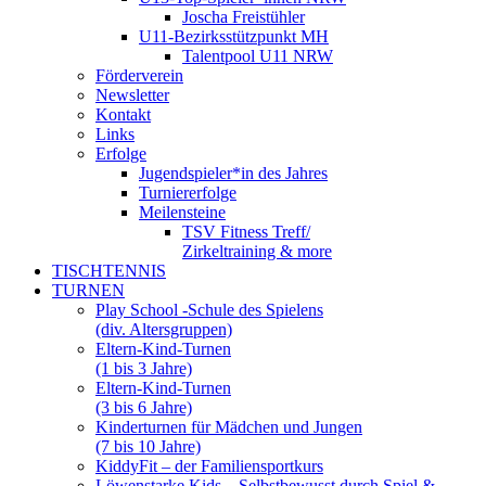
Joscha Freistühler
U11-Bezirksstützpunkt MH
Talentpool U11 NRW
Förderverein
Newsletter
Kontakt
Links
Erfolge
Jugendspieler*in des Jahres
Turniererfolge
Meilensteine
TSV Fitness Treff/
Zirkeltraining & more
TISCHTENNIS
TURNEN
Play School -Schule des Spielens
(div. Altersgruppen)
Eltern-Kind-Turnen
(1 bis 3 Jahre)
Eltern-Kind-Turnen
(3 bis 6 Jahre)
Kinderturnen für Mädchen und Jungen
(7 bis 10 Jahre)
KiddyFit – der Familiensportkurs
Löwenstarke Kids – Selbstbewusst durch Spiel &