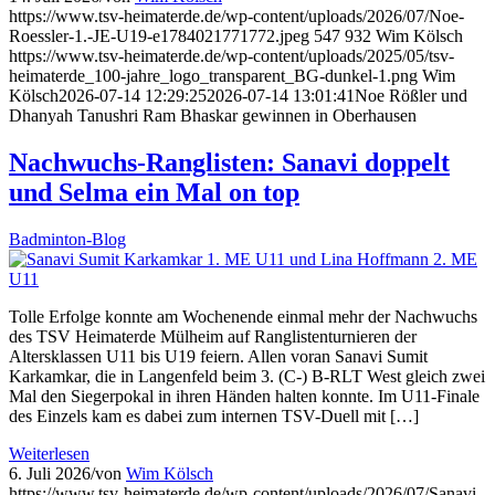
https://www.tsv-heimaterde.de/wp-content/uploads/2026/07/Noe-
Roessler-1.-JE-U19-e1784021771772.jpeg
547
932
Wim Kölsch
https://www.tsv-heimaterde.de/wp-content/uploads/2025/05/tsv-
heimaterde_100-jahre_logo_transparent_BG-dunkel-1.png
Wim
Kölsch
2026-07-14 12:29:25
2026-07-14 13:01:41
Noe Rößler und
Dhanyah Tanushri Ram Bhaskar gewinnen in Oberhausen
Nachwuchs-Ranglisten: Sanavi doppelt
und Selma ein Mal on top
Badminton-Blog
Tolle Erfolge konnte am Wochenende einmal mehr der Nachwuchs
des TSV Heimaterde Mülheim auf Ranglistenturnieren der
Altersklassen U11 bis U19 feiern. Allen voran Sanavi Sumit
Karkamkar, die in Langenfeld beim 3. (C-) B-RLT West gleich zwei
Mal den Siegerpokal in ihren Händen halten konnte. Im U11-Finale
des Einzels kam es dabei zum internen TSV-Duell mit […]
Weiterlesen
6. Juli 2026
/
von
Wim Kölsch
https://www.tsv-heimaterde.de/wp-content/uploads/2026/07/Sanavi-