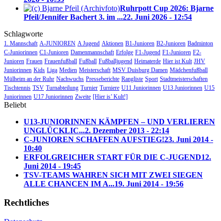
Ruhrpott Cup 2026: Bjarne
Pfeil/Jennifer Bachert 3. im ...
22. Juni 2026 - 12:54
Schlagworte
1. Mannschaft
A-JUNIOREN
A Jugend
Aktionen
B1-Junioren
B2-Junioren
Badminton
C-Juniorinnen
C1-Junioren
Damenmannschaft
Erfolge
F1-Jugend
F1-Junioren
F2-
Junioren
Frauen
Frauenfußball
Fußball
Fußballjugend
Heimaterde
Hier ist Kult
JHV
Juniorinnen
Kids
Liga
Medien
Meisterschaft
MSV Duisburg Damen
Mädchenfußball
Mülheim an der Ruhr
Nachwuchs
Presseberichte
Rangliste
Sport
Stadtmeisterschaften
Tischtennis
TSV
Turnabteilung
Turnier
Turniere
U11 Juniorinnen
U13 Juniorinnen
U15
Juniorinnen
U17 Juniorinnen
Zweite
[Hier is’ Kult!]
Beliebt
U13-JUNIORINNEN KÄMPFEN – UND VERLIEREN
UNGLÜCKLIC...
2. Dezember 2013 - 22:14
C-JUNIOREN SCHAFFEN AUFSTIEG!
23. Juni 2014 -
10:40
ERFOLGREICHER START FÜR DIE C-JUGEND
12.
Juni 2014 - 19:45
TSV-TEAMS WAHREN SICH MIT ZWEI SIEGEN
ALLE CHANCEN IM A...
19. Juni 2014 - 19:56
Rechtliches