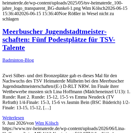
heimaterde.de/wp-content/uploads/2025/05/tsv-heimaterde_100-
jahre_logo_transparent_BG-dunkel-1.png
Wim Kölsch
2026-06-15
15:36:40
2026-06-15 15:36:40
Noe Rößler in Wesel nicht zu
schlagen
Meerbuscher Jugendstadtmeister-
schaften: Fünf Podestplätze für TSV-
Talente
Badminton-Blog
Zwei Silber- und drei Bronzeplätze gab es dieses Mal für den
Nachwuchs des TSV Heimaterde Mülheim bei den Meerbuscher
Jugendstadtmeisterschaften/(E-) D-RLT NRW. Im Finale ihrer
Wettbewerbe mussten sich Lina Hoffmann (Mädcheneinzel U13): 1.
Runde: Rast 2. Runde: 15-12, 15-5 vs Emma Neudeck (TV
Refrath) 1/4-Finale: 15-3, 15-6 vs Jasmin Bein (BSC Büderich) 1/2-
Finale: 13-15, 15-12, […]
Weiterlesen
9. Juni 2026
/
von
Wim Kölsch
https://www.tsv-heimaterde.de/wp-content/uploads/2026/06/Lina-