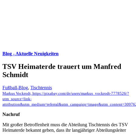
Blog - Aktuelle Neuigkeiten
TSV Heimaterde trauert um Manfred
Schmidt
Fußball-Blog
,
Tischtennis
Markus Vockrodt, https://pixabay.com/de/users/markus_vockrodt-7778526/?
utm_source=link-
attribution&utm_medium=referral&utm_campaign=image&utm_content=30976
Nachruf
Mit großer Betroffenheit muss die Abteilung Tischtennis des TSV
Heimaterde bekannt geben, dass ihr langjähriger Abteilungsleiter