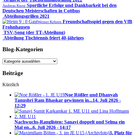
Sportliche Erfolge und Dankbarkeit bei den
Andreas Knop
Deutschen Meisterschaften in Cottbus
Abteilungsgrillen 2021
Freundschaftsspiel gegen den VfB
Werner Kehren
Frohnhausen
TSV-Song (der TT-Abteilung)
Abteilung Tischtennis feiert 40-jähriges
Blog-Kategorien
Blog-
Kategorien
Beiträge
Kürzlich
Noe Rößler und Dhanyah
Tanushri Ram Bhaskar gewinnen in...
14. Juli 2026 -
12:29
Nachwuchs-Ranglisten: Sanavi doppelt und Selma ein
Mal on...
6. Juli 2026 - 14:17
3. Platz für