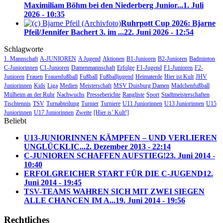
Maximiliam Böhm bei den Niederberg Junior...
1. Juli
2026 - 10:35
Ruhrpott Cup 2026: Bjarne
Pfeil/Jennifer Bachert 3. im ...
22. Juni 2026 - 12:54
Schlagworte
1. Mannschaft
A-JUNIOREN
A Jugend
Aktionen
B1-Junioren
B2-Junioren
Badminton
C-Juniorinnen
C1-Junioren
Damenmannschaft
Erfolge
F1-Jugend
F1-Junioren
F2-
Junioren
Frauen
Frauenfußball
Fußball
Fußballjugend
Heimaterde
Hier ist Kult
JHV
Juniorinnen
Kids
Liga
Medien
Meisterschaft
MSV Duisburg Damen
Mädchenfußball
Mülheim an der Ruhr
Nachwuchs
Presseberichte
Rangliste
Sport
Stadtmeisterschaften
Tischtennis
TSV
Turnabteilung
Turnier
Turniere
U11 Juniorinnen
U13 Juniorinnen
U15
Juniorinnen
U17 Juniorinnen
Zweite
[Hier is’ Kult!]
Beliebt
U13-JUNIORINNEN KÄMPFEN – UND VERLIEREN
UNGLÜCKLIC...
2. Dezember 2013 - 22:14
C-JUNIOREN SCHAFFEN AUFSTIEG!
23. Juni 2014 -
10:40
ERFOLGREICHER START FÜR DIE C-JUGEND
12.
Juni 2014 - 19:45
TSV-TEAMS WAHREN SICH MIT ZWEI SIEGEN
ALLE CHANCEN IM A...
19. Juni 2014 - 19:56
Rechtliches