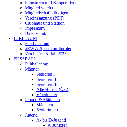
Sponsoren und Kooperationen
Mitglied werden
Mitgliedschaft kündigen
Vereinssatzung (PDF)
Clubhaus und Stadion
Impressum
Datenschutz
JUBILÄUM
Fussballcamp
#RWW-Speedcourtturnier
Vereinsfest 5. Juli 2025
FUSSBALL
Fußballcamp
Männer
Senioren I
Senioren II
Senioren III
Alte Herren (Ü32)
Väterkicker
Frauen & Mädchen
Mädchen
Seniorinnen
Jugend
A- bis D-Jugend
A-Junioren