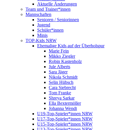
Aktuelle Änderungen
Team und Trainer*innen
Mannschaften
Senioren / Seniorinnen
Jugend
Schüler*innen
Minis
TOP-Kids NRW
Ehemalige Kids auf der Überholspur
Marie Fein
Mikko Ziegler
Robin Kastenholz
Jule Alberts
Sara Jäger
Nikola Schmidt
Selin Hübsch
Cara Siebrecht
Tom Franke
Shreya Sarkar
Ella Bextermöller
Johanna Wendt
U19-Top-Spieler*innen NRW
U17-Top-Spieler*innen NRW
U15-Top-Spieler*innen NRW
U13-Top-Spieler*innen NRW