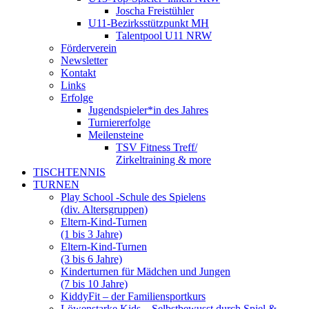
Joscha Freistühler
U11-Bezirksstützpunkt MH
Talentpool U11 NRW
Förderverein
Newsletter
Kontakt
Links
Erfolge
Jugendspieler*in des Jahres
Turniererfolge
Meilensteine
TSV Fitness Treff/
Zirkeltraining & more
TISCHTENNIS
TURNEN
Play School -Schule des Spielens
(div. Altersgruppen)
Eltern-Kind-Turnen
(1 bis 3 Jahre)
Eltern-Kind-Turnen
(3 bis 6 Jahre)
Kinderturnen für Mädchen und Jungen
(7 bis 10 Jahre)
KiddyFit – der Familiensportkurs
Löwenstarke Kids – Selbstbewusst durch Spiel &