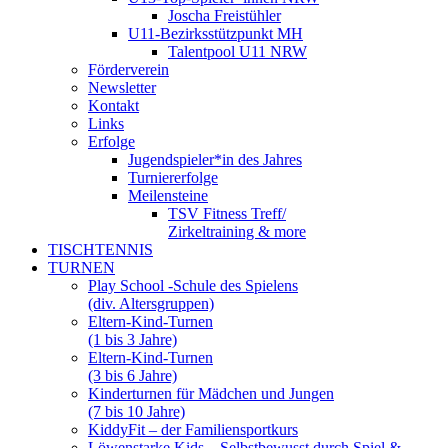
Joscha Freistühler
U11-Bezirksstützpunkt MH
Talentpool U11 NRW
Förderverein
Newsletter
Kontakt
Links
Erfolge
Jugendspieler*in des Jahres
Turniererfolge
Meilensteine
TSV Fitness Treff/
Zirkeltraining & more
TISCHTENNIS
TURNEN
Play School -Schule des Spielens
(div. Altersgruppen)
Eltern-Kind-Turnen
(1 bis 3 Jahre)
Eltern-Kind-Turnen
(3 bis 6 Jahre)
Kinderturnen für Mädchen und Jungen
(7 bis 10 Jahre)
KiddyFit – der Familiensportkurs
Löwenstarke Kids – Selbstbewusst durch Spiel &