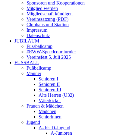
Sponsoren und Kooperationen
Mitglied werden
Mitgliedschaft kündigen
Vereinssatzung (PDF)
Clubhaus und Stadion
Impressum
Datenschutz
JUBILÄUM
Fussballcamp
#RWW-Speedcourtturnier
Vereinsfest 5. Juli 2025
FUSSBALL
Fußballcamp
Männer
Senioren I
Senioren II
Senioren III
Alte Herren (Ü32)
Väterkicker
Frauen & Mädchen
Mädchen
Seniorinnen
Jugend
A- bis D-Jugend
A-Junioren