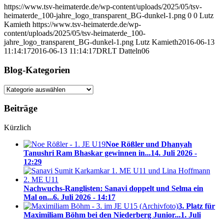
https://www.tsv-heimaterde.de/wp-content/uploads/2025/05/tsv-
heimaterde_100-jahre_logo_transparent_BG-dunkel-1.png
0
0
Lutz
Kamieth
https://www.tsv-heimaterde.de/wp-
content/uploads/2025/05/tsv-heimaterde_100-
jahre_logo_transparent_BG-dunkel-1.png
Lutz Kamieth
2016-06-13
11:14:17
2016-06-13 11:14:17
DRLT Datteln06
Blog-Kategorien
Blog-
Kategorien
Beiträge
Kürzlich
Noe Rößler und Dhanyah
Tanushri Ram Bhaskar gewinnen in...
14. Juli 2026 -
12:29
Nachwuchs-Ranglisten: Sanavi doppelt und Selma ein
Mal on...
6. Juli 2026 - 14:17
3. Platz für
Maximiliam Böhm bei den Niederberg Junior...
1. Juli