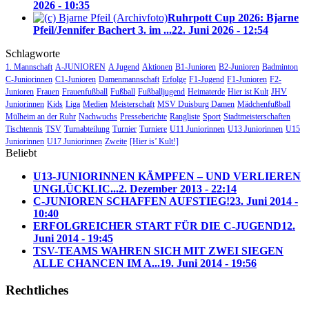
2026 - 10:35
Ruhrpott Cup 2026: Bjarne
Pfeil/Jennifer Bachert 3. im ...
22. Juni 2026 - 12:54
Schlagworte
1. Mannschaft
A-JUNIOREN
A Jugend
Aktionen
B1-Junioren
B2-Junioren
Badminton
C-Juniorinnen
C1-Junioren
Damenmannschaft
Erfolge
F1-Jugend
F1-Junioren
F2-
Junioren
Frauen
Frauenfußball
Fußball
Fußballjugend
Heimaterde
Hier ist Kult
JHV
Juniorinnen
Kids
Liga
Medien
Meisterschaft
MSV Duisburg Damen
Mädchenfußball
Mülheim an der Ruhr
Nachwuchs
Presseberichte
Rangliste
Sport
Stadtmeisterschaften
Tischtennis
TSV
Turnabteilung
Turnier
Turniere
U11 Juniorinnen
U13 Juniorinnen
U15
Juniorinnen
U17 Juniorinnen
Zweite
[Hier is’ Kult!]
Beliebt
U13-JUNIORINNEN KÄMPFEN – UND VERLIEREN
UNGLÜCKLIC...
2. Dezember 2013 - 22:14
C-JUNIOREN SCHAFFEN AUFSTIEG!
23. Juni 2014 -
10:40
ERFOLGREICHER START FÜR DIE C-JUGEND
12.
Juni 2014 - 19:45
TSV-TEAMS WAHREN SICH MIT ZWEI SIEGEN
ALLE CHANCEN IM A...
19. Juni 2014 - 19:56
Rechtliches