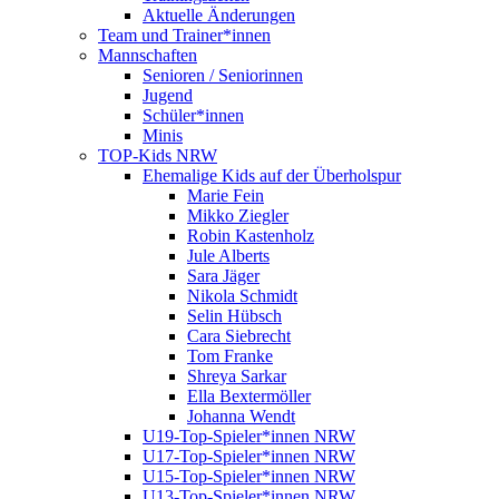
Aktuelle Änderungen
Team und Trainer*innen
Mannschaften
Senioren / Seniorinnen
Jugend
Schüler*innen
Minis
TOP-Kids NRW
Ehemalige Kids auf der Überholspur
Marie Fein
Mikko Ziegler
Robin Kastenholz
Jule Alberts
Sara Jäger
Nikola Schmidt
Selin Hübsch
Cara Siebrecht
Tom Franke
Shreya Sarkar
Ella Bextermöller
Johanna Wendt
U19-Top-Spieler*innen NRW
U17-Top-Spieler*innen NRW
U15-Top-Spieler*innen NRW
U13-Top-Spieler*innen NRW