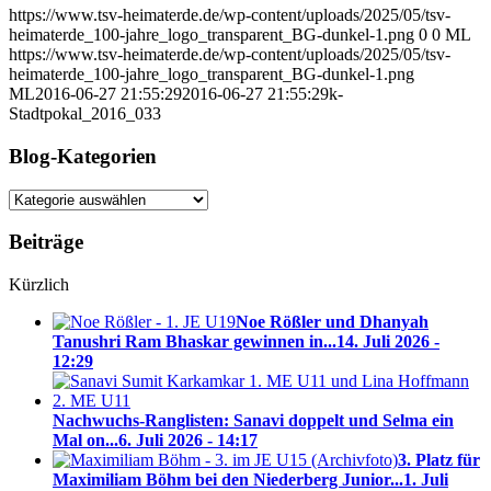
https://www.tsv-heimaterde.de/wp-content/uploads/2025/05/tsv-
heimaterde_100-jahre_logo_transparent_BG-dunkel-1.png
0
0
ML
https://www.tsv-heimaterde.de/wp-content/uploads/2025/05/tsv-
heimaterde_100-jahre_logo_transparent_BG-dunkel-1.png
ML
2016-06-27 21:55:29
2016-06-27 21:55:29
k-
Stadtpokal_2016_033
Blog-Kategorien
Blog-
Kategorien
Beiträge
Kürzlich
Noe Rößler und Dhanyah
Tanushri Ram Bhaskar gewinnen in...
14. Juli 2026 -
12:29
Nachwuchs-Ranglisten: Sanavi doppelt und Selma ein
Mal on...
6. Juli 2026 - 14:17
3. Platz für
Maximiliam Böhm bei den Niederberg Junior...
1. Juli