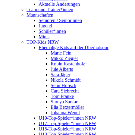
Aktuelle Änderungen
Team und Trainer*innen
Mannschaften
Senioren / Seniorinnen
Jugend
Schüler*innen
Minis
TOP-Kids NRW
Ehemalige Kids auf der Überholspur
Marie Fein
Mikko Ziegler
Robin Kastenholz
Jule Alberts
Sara Jäger
Nikola Schmidt
Selin Hübsch
Cara Siebrecht
Tom Franke
Shreya Sarkar
Ella Bextermöller
Johanna Wendt
U19-Top-Spieler*innen NRW
U17-Top-Spieler*innen NRW
U15-Top-Spieler*innen NRW
U13-Top-Spieler*innen NRW