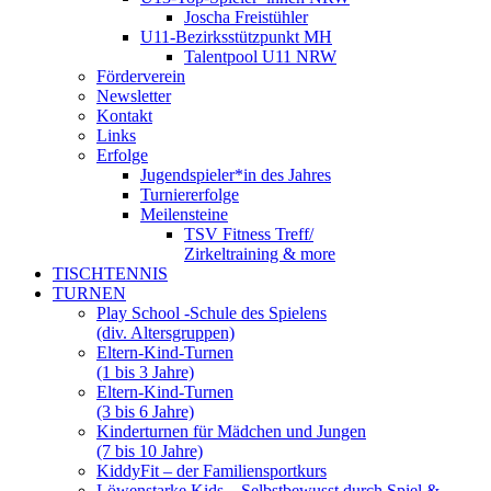
Joscha Freistühler
U11-Bezirksstützpunkt MH
Talentpool U11 NRW
Förderverein
Newsletter
Kontakt
Links
Erfolge
Jugendspieler*in des Jahres
Turniererfolge
Meilensteine
TSV Fitness Treff/
Zirkeltraining & more
TISCHTENNIS
TURNEN
Play School -Schule des Spielens
(div. Altersgruppen)
Eltern-Kind-Turnen
(1 bis 3 Jahre)
Eltern-Kind-Turnen
(3 bis 6 Jahre)
Kinderturnen für Mädchen und Jungen
(7 bis 10 Jahre)
KiddyFit – der Familiensportkurs
Löwenstarke Kids – Selbstbewusst durch Spiel &