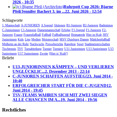
2026 - 10:35
Ruhrpott Cup 2026: Bjarne
Pfeil/Jennifer Bachert 3. im ...
22. Juni 2026 - 12:54
Schlagworte
1. Mannschaft
A-JUNIOREN
A Jugend
Aktionen
B1-Junioren
B2-Junioren
Badminton
C-Juniorinnen
C1-Junioren
Damenmannschaft
Erfolge
F1-Jugend
F1-Junioren
F2-
Junioren
Frauen
Frauenfußball
Fußball
Fußballjugend
Heimaterde
Hier ist Kult
JHV
Juniorinnen
Kids
Liga
Medien
Meisterschaft
MSV Duisburg Damen
Mädchenfußball
Mülheim an der Ruhr
Nachwuchs
Presseberichte
Rangliste
Sport
Stadtmeisterschaften
Tischtennis
TSV
Turnabteilung
Turnier
Turniere
U11 Juniorinnen
U13 Juniorinnen
U15
Juniorinnen
U17 Juniorinnen
Zweite
[Hier is’ Kult!]
Beliebt
U13-JUNIORINNEN KÄMPFEN – UND VERLIEREN
UNGLÜCKLIC...
2. Dezember 2013 - 22:14
C-JUNIOREN SCHAFFEN AUFSTIEG!
23. Juni 2014 -
10:40
ERFOLGREICHER START FÜR DIE C-JUGEND
12.
Juni 2014 - 19:45
TSV-TEAMS WAHREN SICH MIT ZWEI SIEGEN
ALLE CHANCEN IM A...
19. Juni 2014 - 19:56
Rechtliches