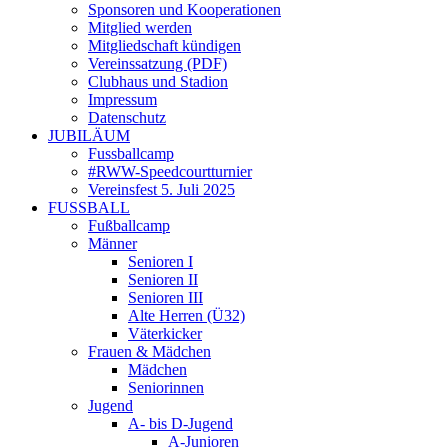
Sponsoren und Kooperationen
Mitglied werden
Mitgliedschaft kündigen
Vereinssatzung (PDF)
Clubhaus und Stadion
Impressum
Datenschutz
JUBILÄUM
Fussballcamp
#RWW-Speedcourtturnier
Vereinsfest 5. Juli 2025
FUSSBALL
Fußballcamp
Männer
Senioren I
Senioren II
Senioren III
Alte Herren (Ü32)
Väterkicker
Frauen & Mädchen
Mädchen
Seniorinnen
Jugend
A- bis D-Jugend
A-Junioren