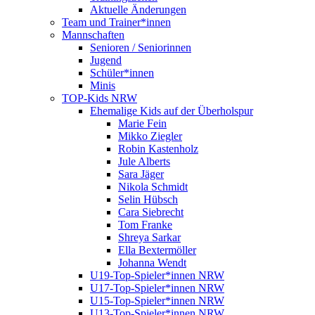
Aktuelle Änderungen
Team und Trainer*innen
Mannschaften
Senioren / Seniorinnen
Jugend
Schüler*innen
Minis
TOP-Kids NRW
Ehemalige Kids auf der Überholspur
Marie Fein
Mikko Ziegler
Robin Kastenholz
Jule Alberts
Sara Jäger
Nikola Schmidt
Selin Hübsch
Cara Siebrecht
Tom Franke
Shreya Sarkar
Ella Bextermöller
Johanna Wendt
U19-Top-Spieler*innen NRW
U17-Top-Spieler*innen NRW
U15-Top-Spieler*innen NRW
U13-Top-Spieler*innen NRW