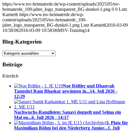
https://www.tsv-heimaterde.de/wp-content/uploads/2025/05/tsv-
heimaterde_100-jahre_logo_transparent_BG-dunkel-1.png
0
0
Lutz
Kamieth
https://www.tsv-heimaterde.de/wp-
content/uploads/2025/05/tsv-heimaterde_100-
jahre_logo_transparent_BG-dunkel-1.png
Lutz Kamieth
2016-03-09
10:58:06
2016-03-09 10:58:06
MSV-Training14
Blog-Kategorien
Blog-
Kategorien
Beiträge
Kürzlich
Noe Rößler und Dhanyah
Tanushri Ram Bhaskar gewinnen in...
14. Juli 2026 -
12:29
Nachwuchs-Ranglisten: Sanavi doppelt und Selma ein
Mal on...
6. Juli 2026 - 14:17
3. Platz für
Maximiliam Böhm bei den Niederberg Junior...
1. Juli