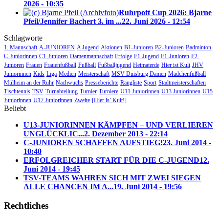
2026 - 10:35
Ruhrpott Cup 2026: Bjarne
Pfeil/Jennifer Bachert 3. im ...
22. Juni 2026 - 12:54
Schlagworte
1. Mannschaft
A-JUNIOREN
A Jugend
Aktionen
B1-Junioren
B2-Junioren
Badminton
C-Juniorinnen
C1-Junioren
Damenmannschaft
Erfolge
F1-Jugend
F1-Junioren
F2-
Junioren
Frauen
Frauenfußball
Fußball
Fußballjugend
Heimaterde
Hier ist Kult
JHV
Juniorinnen
Kids
Liga
Medien
Meisterschaft
MSV Duisburg Damen
Mädchenfußball
Mülheim an der Ruhr
Nachwuchs
Presseberichte
Rangliste
Sport
Stadtmeisterschaften
Tischtennis
TSV
Turnabteilung
Turnier
Turniere
U11 Juniorinnen
U13 Juniorinnen
U15
Juniorinnen
U17 Juniorinnen
Zweite
[Hier is’ Kult!]
Beliebt
U13-JUNIORINNEN KÄMPFEN – UND VERLIEREN
UNGLÜCKLIC...
2. Dezember 2013 - 22:14
C-JUNIOREN SCHAFFEN AUFSTIEG!
23. Juni 2014 -
10:40
ERFOLGREICHER START FÜR DIE C-JUGEND
12.
Juni 2014 - 19:45
TSV-TEAMS WAHREN SICH MIT ZWEI SIEGEN
ALLE CHANCEN IM A...
19. Juni 2014 - 19:56
Rechtliches