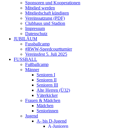
Sponsoren und Kooperationen
Mitglied werden
Mitgliedschaft kündigen
Vereinssatzung (PDF)
Clubhaus und Stadion
Impressum
Datenschutz
JUBILÄUM
Fussballcamp
#RWW-Speedcourtturnier
Vereinsfest 5. Juli 2025
FUSSBALL
Fußballcamp
Männer
Senioren I
Senioren II
Senioren III
Alte Herren (Ü32)
Väterkicker
Frauen & Mädchen
Mädchen
Seniorinnen
Jugend
A- bis D-Jugend
A-Junioren