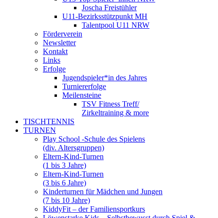
Joscha Freistühler
U11-Bezirksstützpunkt MH
Talentpool U11 NRW
Förderverein
Newsletter
Kontakt
Links
Erfolge
Jugendspieler*in des Jahres
Turniererfolge
Meilensteine
TSV Fitness Treff/
Zirkeltraining & more
TISCHTENNIS
TURNEN
Play School -Schule des Spielens
(div. Altersgruppen)
Eltern-Kind-Turnen
(1 bis 3 Jahre)
Eltern-Kind-Turnen
(3 bis 6 Jahre)
Kinderturnen für Mädchen und Jungen
(7 bis 10 Jahre)
KiddyFit – der Familiensportkurs
Löwenstarke Kids – Selbstbewusst durch Spiel &