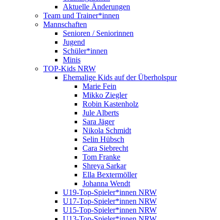
Aktuelle Änderungen
Team und Trainer*innen
Mannschaften
Senioren / Seniorinnen
Jugend
Schüler*innen
Minis
TOP-Kids NRW
Ehemalige Kids auf der Überholspur
Marie Fein
Mikko Ziegler
Robin Kastenholz
Jule Alberts
Sara Jäger
Nikola Schmidt
Selin Hübsch
Cara Siebrecht
Tom Franke
Shreya Sarkar
Ella Bextermöller
Johanna Wendt
U19-Top-Spieler*innen NRW
U17-Top-Spieler*innen NRW
U15-Top-Spieler*innen NRW
U13-Top-Spieler*innen NRW