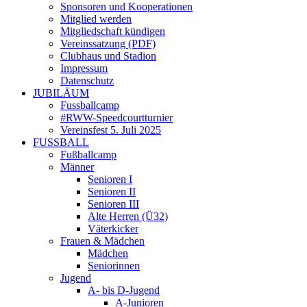
Sponsoren und Kooperationen
Mitglied werden
Mitgliedschaft kündigen
Vereinssatzung (PDF)
Clubhaus und Stadion
Impressum
Datenschutz
JUBILÄUM
Fussballcamp
#RWW-Speedcourtturnier
Vereinsfest 5. Juli 2025
FUSSBALL
Fußballcamp
Männer
Senioren I
Senioren II
Senioren III
Alte Herren (Ü32)
Väterkicker
Frauen & Mädchen
Mädchen
Seniorinnen
Jugend
A- bis D-Jugend
A-Junioren