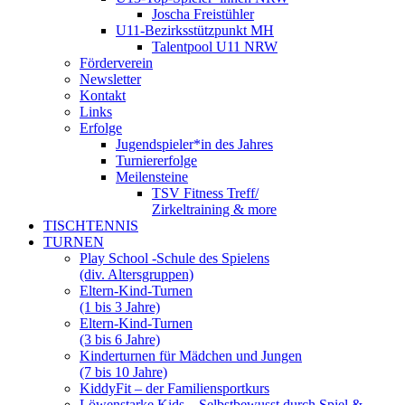
Joscha Freistühler
U11-Bezirksstützpunkt MH
Talentpool U11 NRW
Förderverein
Newsletter
Kontakt
Links
Erfolge
Jugendspieler*in des Jahres
Turniererfolge
Meilensteine
TSV Fitness Treff/
Zirkeltraining & more
TISCHTENNIS
TURNEN
Play School -Schule des Spielens
(div. Altersgruppen)
Eltern-Kind-Turnen
(1 bis 3 Jahre)
Eltern-Kind-Turnen
(3 bis 6 Jahre)
Kinderturnen für Mädchen und Jungen
(7 bis 10 Jahre)
KiddyFit – der Familiensportkurs
Löwenstarke Kids – Selbstbewusst durch Spiel &