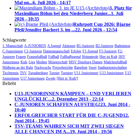
Mal on...
6. Juli 2026 - 14:17
3. Platz für
Maximiliam Böhm bei den Niederberg Junior...
1. Juli
2026 - 10:35
Ruhrpott Cup 2026: Bjarne
Pfeil/Jennifer Bachert 3. im ...
22. Juni 2026 - 12:54
Schlagworte
1. Mannschaft
A-JUNIOREN
A Jugend
Aktionen
B1-Junioren
B2-Junioren
Badminton
C-Juniorinnen
C1-Junioren
Damenmannschaft
Erfolge
F1-Jugend
F1-Junioren
F2-
Junioren
Frauen
Frauenfußball
Fußball
Fußballjugend
Heimaterde
Hier ist Kult
JHV
Juniorinnen
Kids
Liga
Medien
Meisterschaft
MSV Duisburg Damen
Mädchenfußball
Mülheim an der Ruhr
Nachwuchs
Presseberichte
Rangliste
Sport
Stadtmeisterschaften
Tischtennis
TSV
Turnabteilung
Turnier
Turniere
U11 Juniorinnen
U13 Juniorinnen
U15
Juniorinnen
U17 Juniorinnen
Zweite
[Hier is’ Kult!]
Beliebt
U13-JUNIORINNEN KÄMPFEN – UND VERLIEREN
UNGLÜCKLIC...
2. Dezember 2013 - 22:14
C-JUNIOREN SCHAFFEN AUFSTIEG!
23. Juni 2014 -
10:40
ERFOLGREICHER START FÜR DIE C-JUGEND
12.
Juni 2014 - 19:45
TSV-TEAMS WAHREN SICH MIT ZWEI SIEGEN
ALLE CHANCEN IM A...
19. Juni 2014 - 19:56