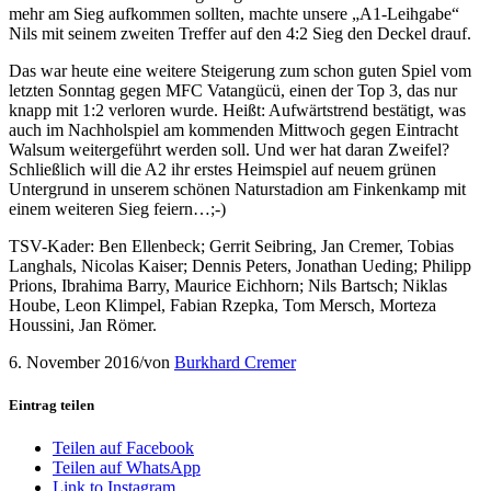
mehr am Sieg aufkommen sollten, machte unsere „A1-Leihgabe“
Nils mit seinem zweiten Treffer auf den 4:2 Sieg den Deckel drauf.
Das war heute eine weitere Steigerung zum schon guten Spiel vom
letzten Sonntag gegen MFC Vatangücü, einen der Top 3, das nur
knapp mit 1:2 verloren wurde. Heißt: Aufwärtstrend bestätigt, was
auch im Nachholspiel am kommenden Mittwoch gegen Eintracht
Walsum weitergeführt werden soll. Und wer hat daran Zweifel?
Schließlich will die A2 ihr erstes Heimspiel auf neuem grünen
Untergrund in unserem schönen Naturstadion am Finkenkamp mit
einem weiteren Sieg feiern…;-)
TSV-Kader: Ben Ellenbeck; Gerrit Seibring, Jan Cremer, Tobias
Langhals, Nicolas Kaiser; Dennis Peters, Jonathan Ueding; Philipp
Prions, Ibrahima Barry, Maurice Eichhorn; Nils Bartsch; Niklas
Hoube, Leon Klimpel, Fabian Rzepka, Tom Mersch, Morteza
Houssini, Jan Römer.
6. November 2016
/
von
Burkhard Cremer
Eintrag teilen
Teilen auf Facebook
Teilen auf WhatsApp
Link to Instagram