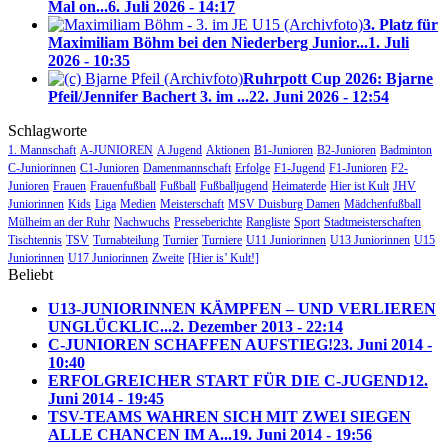
Mal on...
6. Juli 2026 - 14:17
3. Platz für
Maximiliam Böhm bei den Niederberg Junior...
1. Juli
2026 - 10:35
Ruhrpott Cup 2026: Bjarne
Pfeil/Jennifer Bachert 3. im ...
22. Juni 2026 - 12:54
Schlagworte
1. Mannschaft
A-JUNIOREN
A Jugend
Aktionen
B1-Junioren
B2-Junioren
Badminton
C-Juniorinnen
C1-Junioren
Damenmannschaft
Erfolge
F1-Jugend
F1-Junioren
F2-
Junioren
Frauen
Frauenfußball
Fußball
Fußballjugend
Heimaterde
Hier ist Kult
JHV
Juniorinnen
Kids
Liga
Medien
Meisterschaft
MSV Duisburg Damen
Mädchenfußball
Mülheim an der Ruhr
Nachwuchs
Presseberichte
Rangliste
Sport
Stadtmeisterschaften
Tischtennis
TSV
Turnabteilung
Turnier
Turniere
U11 Juniorinnen
U13 Juniorinnen
U15
Juniorinnen
U17 Juniorinnen
Zweite
[Hier is’ Kult!]
Beliebt
U13-JUNIORINNEN KÄMPFEN – UND VERLIEREN
UNGLÜCKLIC...
2. Dezember 2013 - 22:14
C-JUNIOREN SCHAFFEN AUFSTIEG!
23. Juni 2014 -
10:40
ERFOLGREICHER START FÜR DIE C-JUGEND
12.
Juni 2014 - 19:45
TSV-TEAMS WAHREN SICH MIT ZWEI SIEGEN
ALLE CHANCEN IM A...
19. Juni 2014 - 19:56