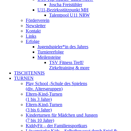
Joscha Freistühler
U11-Bezirksstützpunkt MH
Talentpool U11 NRW
Förderverein
Newsletter
Kontakt
Links
Erfolge
Jugendspieler*in des Jahres
Turniererfolge
Meilensteine
TSV Fitness Treff/
Zirkeltraining & more
TISCHTENNIS
TURNEN
Play School -Schule des Spielens
(div. Altersgruppen)
Eltern-Kind-Turnen
(1 bis 3 Jahre)
Eltern-Kind-Turnen
(3 bis 6 Jahre)
Kinderturnen für Mädchen und Jungen
(7 bis 10 Jahre)
KiddyFit – der Familiensportkurs
Löwenstarke Kids – Selbstbewusst durch Spiel &