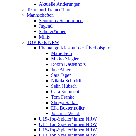
Aktuelle Änderungen
Team und Trainer*innen
Mannschaften
Senioren / Seniorinnen
Jugend
Schüler*innen
Minis
TOP-Kids NRW
Ehemalige Kids auf der Überholspur
Marie Fein
Mikko Ziegler
Robin Kastenholz
Jule Alberts
Sara Jäger
Nikola Schmidt
Selin Hübsch
Cara Siebrecht
Tom Franke
Shreya Sarkar
Ella Bextermöller
Johanna Wendt
U19-Top-Spieler*innen NRW
U17-Top-Spieler*innen NRW
U15-Top-Spieler*innen NRW
U13-Top-Spieler*innen NRW