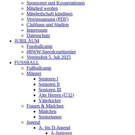
Sponsoren und Kooperationen
Mitglied werden
Mitgliedschaft kündigen
Vereinssatzung (PDF)
Clubhaus und Stadion
Impressum
Datenschutz
JUBILÄUM
Fussballcamp
#RWW-Speedcourtturnier
Vereinsfest 5. Juli 2025
FUSSBALL
Fußballcamp
Männer
Senioren I
Senioren II
Senioren III
Alte Herren (Ü32)
Väterkicker
Frauen & Mädchen
Mädchen
Seniorinnen
Jugend
A- bis D-Jugend
A-Junioren