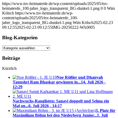
https://www.tsv-heimaterde.de/wp-content/uploads/2025/05/tsv-
heimaterde_100-jahre_logo_transparent_BG-dunkel-1.png
0
0
Wim
Kölsch
https://www.tsv-heimaterde.de/wp-
content/uploads/2025/05/tsv-heimaterde_100-
jahre_logo_transparent_BG-dunkel-1.png
Wim Kölsch
2025-02-23
09:12:55
2025-02-23 09:12:55
IMG-20250222-WA0005
Blog-Kategorien
Blog-
Kategorien
Beiträge
Kürzlich
Noe Rößler und Dhanyah
Tanushri Ram Bhaskar gewinnen in...
14. Juli 2026 -
12:29
Nachwuchs-Ranglisten: Sanavi doppelt und Selma ein
Mal on...
6. Juli 2026 - 14:17
3. Platz für
Maximiliam Böhm bei den Niederberg Junior...
1. Juli