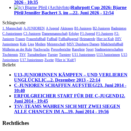
2026 - 10:35
Ruhrpott Cup 2026: Bjarne
Pfeil/Jennifer Bachert 3. im ...
22. Juni 2026 - 12:54
Schlagworte
1. Mannschaft
A-JUNIOREN
A Jugend
Aktionen
B1-Junioren
B2-Junioren
Badminton
C-Juniorinnen
C1-Junioren
Damenmannschaft
Erfolge
F1-Jugend
F1-Junioren
F2-
Junioren
Frauen
Frauenfußball
Fußball
Fußballjugend
Heimaterde
Hier ist Kult
JHV
Juniorinnen
Kids
Liga
Medien
Meisterschaft
MSV Duisburg Damen
Mädchenfußball
Mülheim an der Ruhr
Nachwuchs
Presseberichte
Rangliste
Sport
Stadtmeisterschaften
Tischtennis
TSV
Turnabteilung
Turnier
Turniere
U11 Juniorinnen
U13 Juniorinnen
U15
Juniorinnen
U17 Juniorinnen
Zweite
[Hier is’ Kult!]
Beliebt
U13-JUNIORINNEN KÄMPFEN – UND VERLIEREN
UNGLÜCKLIC...
2. Dezember 2013 - 22:14
C-JUNIOREN SCHAFFEN AUFSTIEG!
23. Juni 2014 -
10:40
ERFOLGREICHER START FÜR DIE C-JUGEND
12.
Juni 2014 - 19:45
TSV-TEAMS WAHREN SICH MIT ZWEI SIEGEN
ALLE CHANCEN IM A...
19. Juni 2014 - 19:56
Rechtliches