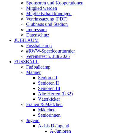
Sponsoren und Kooperationen
Mitglied werden
Mitgliedschaft kündigen
Vereinssatzung (PDF)
Clubhaus und Stadion
Impressum
Datenschutz
JUBILÄUM
Fussballcamp
#RWW-Speedcourtturnier
Vereinsfest 5. Juli 2025
FUSSBALL
Fußballcamp
Männer
Senioren I
Senioren II
Senioren III
Alte Herren (Ü32)
Väterkicker
Frauen & Mädchen
Mädchen
Seniorinnen
Jugend
A- bis D-Jugend
A-Junioren