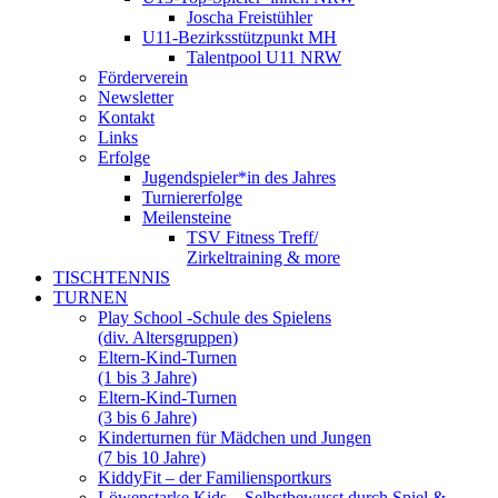
Joscha Freistühler
U11-Bezirksstützpunkt MH
Talentpool U11 NRW
Förderverein
Newsletter
Kontakt
Links
Erfolge
Jugendspieler*in des Jahres
Turniererfolge
Meilensteine
TSV Fitness Treff/
Zirkeltraining & more
TISCHTENNIS
TURNEN
Play School -Schule des Spielens
(div. Altersgruppen)
Eltern-Kind-Turnen
(1 bis 3 Jahre)
Eltern-Kind-Turnen
(3 bis 6 Jahre)
Kinderturnen für Mädchen und Jungen
(7 bis 10 Jahre)
KiddyFit – der Familiensportkurs
Löwenstarke Kids – Selbstbewusst durch Spiel &