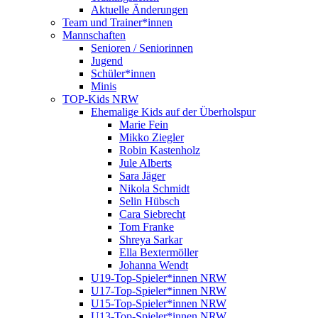
Aktuelle Änderungen
Team und Trainer*innen
Mannschaften
Senioren / Seniorinnen
Jugend
Schüler*innen
Minis
TOP-Kids NRW
Ehemalige Kids auf der Überholspur
Marie Fein
Mikko Ziegler
Robin Kastenholz
Jule Alberts
Sara Jäger
Nikola Schmidt
Selin Hübsch
Cara Siebrecht
Tom Franke
Shreya Sarkar
Ella Bextermöller
Johanna Wendt
U19-Top-Spieler*innen NRW
U17-Top-Spieler*innen NRW
U15-Top-Spieler*innen NRW
U13-Top-Spieler*innen NRW