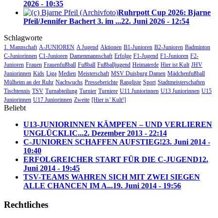
2026 - 10:35
Ruhrpott Cup 2026: Bjarne
Pfeil/Jennifer Bachert 3. im ...
22. Juni 2026 - 12:54
Schlagworte
1. Mannschaft
A-JUNIOREN
A Jugend
Aktionen
B1-Junioren
B2-Junioren
Badminton
C-Juniorinnen
C1-Junioren
Damenmannschaft
Erfolge
F1-Jugend
F1-Junioren
F2-
Junioren
Frauen
Frauenfußball
Fußball
Fußballjugend
Heimaterde
Hier ist Kult
JHV
Juniorinnen
Kids
Liga
Medien
Meisterschaft
MSV Duisburg Damen
Mädchenfußball
Mülheim an der Ruhr
Nachwuchs
Presseberichte
Rangliste
Sport
Stadtmeisterschaften
Tischtennis
TSV
Turnabteilung
Turnier
Turniere
U11 Juniorinnen
U13 Juniorinnen
U15
Juniorinnen
U17 Juniorinnen
Zweite
[Hier is’ Kult!]
Beliebt
U13-JUNIORINNEN KÄMPFEN – UND VERLIEREN
UNGLÜCKLIC...
2. Dezember 2013 - 22:14
C-JUNIOREN SCHAFFEN AUFSTIEG!
23. Juni 2014 -
10:40
ERFOLGREICHER START FÜR DIE C-JUGEND
12.
Juni 2014 - 19:45
TSV-TEAMS WAHREN SICH MIT ZWEI SIEGEN
ALLE CHANCEN IM A...
19. Juni 2014 - 19:56
Rechtliches