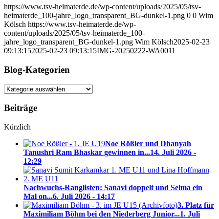
https://www.tsv-heimaterde.de/wp-content/uploads/2025/05/tsv-
heimaterde_100-jahre_logo_transparent_BG-dunkel-1.png
0
0
Wim
Kölsch
https://www.tsv-heimaterde.de/wp-
content/uploads/2025/05/tsv-heimaterde_100-
jahre_logo_transparent_BG-dunkel-1.png
Wim Kölsch
2025-02-23
09:13:15
2025-02-23 09:13:15
IMG-20250222-WA0011
Blog-Kategorien
Blog-
Kategorien
Beiträge
Kürzlich
Noe Rößler und Dhanyah
Tanushri Ram Bhaskar gewinnen in...
14. Juli 2026 -
12:29
Nachwuchs-Ranglisten: Sanavi doppelt und Selma ein
Mal on...
6. Juli 2026 - 14:17
3. Platz für
Maximiliam Böhm bei den Niederberg Junior...
1. Juli