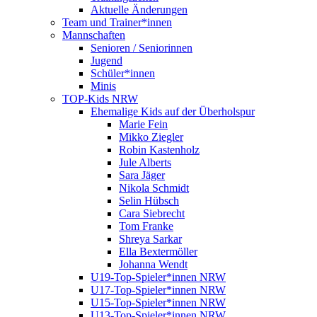
Aktuelle Änderungen
Team und Trainer*innen
Mannschaften
Senioren / Seniorinnen
Jugend
Schüler*innen
Minis
TOP-Kids NRW
Ehemalige Kids auf der Überholspur
Marie Fein
Mikko Ziegler
Robin Kastenholz
Jule Alberts
Sara Jäger
Nikola Schmidt
Selin Hübsch
Cara Siebrecht
Tom Franke
Shreya Sarkar
Ella Bextermöller
Johanna Wendt
U19-Top-Spieler*innen NRW
U17-Top-Spieler*innen NRW
U15-Top-Spieler*innen NRW
U13-Top-Spieler*innen NRW