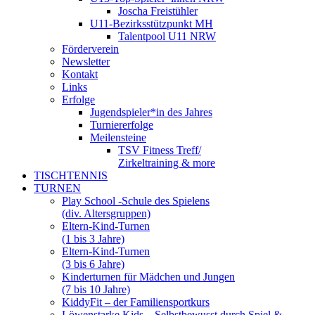
Joscha Freistühler
U11-Bezirksstützpunkt MH
Talentpool U11 NRW
Förderverein
Newsletter
Kontakt
Links
Erfolge
Jugendspieler*in des Jahres
Turniererfolge
Meilensteine
TSV Fitness Treff/
Zirkeltraining & more
TISCHTENNIS
TURNEN
Play School -Schule des Spielens
(div. Altersgruppen)
Eltern-Kind-Turnen
(1 bis 3 Jahre)
Eltern-Kind-Turnen
(3 bis 6 Jahre)
Kinderturnen für Mädchen und Jungen
(7 bis 10 Jahre)
KiddyFit – der Familiensportkurs
Löwenstarke Kids – Selbstbewusst durch Spiel &