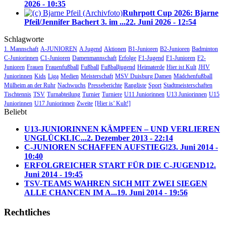
2026 - 10:35
Ruhrpott Cup 2026: Bjarne
Pfeil/Jennifer Bachert 3. im ...
22. Juni 2026 - 12:54
Schlagworte
1. Mannschaft
A-JUNIOREN
A Jugend
Aktionen
B1-Junioren
B2-Junioren
Badminton
C-Juniorinnen
C1-Junioren
Damenmannschaft
Erfolge
F1-Jugend
F1-Junioren
F2-
Junioren
Frauen
Frauenfußball
Fußball
Fußballjugend
Heimaterde
Hier ist Kult
JHV
Juniorinnen
Kids
Liga
Medien
Meisterschaft
MSV Duisburg Damen
Mädchenfußball
Mülheim an der Ruhr
Nachwuchs
Presseberichte
Rangliste
Sport
Stadtmeisterschaften
Tischtennis
TSV
Turnabteilung
Turnier
Turniere
U11 Juniorinnen
U13 Juniorinnen
U15
Juniorinnen
U17 Juniorinnen
Zweite
[Hier is’ Kult!]
Beliebt
U13-JUNIORINNEN KÄMPFEN – UND VERLIEREN
UNGLÜCKLIC...
2. Dezember 2013 - 22:14
C-JUNIOREN SCHAFFEN AUFSTIEG!
23. Juni 2014 -
10:40
ERFOLGREICHER START FÜR DIE C-JUGEND
12.
Juni 2014 - 19:45
TSV-TEAMS WAHREN SICH MIT ZWEI SIEGEN
ALLE CHANCEN IM A...
19. Juni 2014 - 19:56
Rechtliches