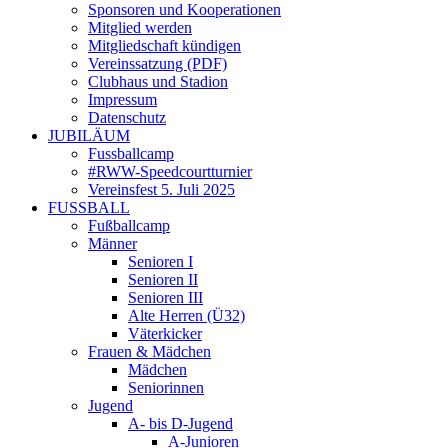
Sponsoren und Kooperationen
Mitglied werden
Mitgliedschaft kündigen
Vereinssatzung (PDF)
Clubhaus und Stadion
Impressum
Datenschutz
JUBILÄUM
Fussballcamp
#RWW-Speedcourtturnier
Vereinsfest 5. Juli 2025
FUSSBALL
Fußballcamp
Männer
Senioren I
Senioren II
Senioren III
Alte Herren (Ü32)
Väterkicker
Frauen & Mädchen
Mädchen
Seniorinnen
Jugend
A- bis D-Jugend
A-Junioren