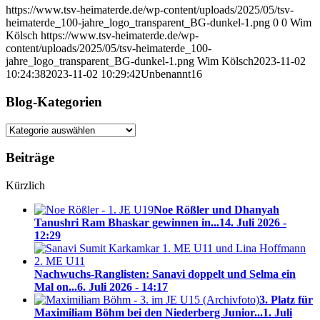
https://www.tsv-heimaterde.de/wp-content/uploads/2025/05/tsv-
heimaterde_100-jahre_logo_transparent_BG-dunkel-1.png
0
0
Wim
Kölsch
https://www.tsv-heimaterde.de/wp-
content/uploads/2025/05/tsv-heimaterde_100-
jahre_logo_transparent_BG-dunkel-1.png
Wim Kölsch
2023-11-02
10:24:38
2023-11-02 10:29:42
Unbenannt16
Blog-Kategorien
Blog-
Kategorien
Beiträge
Kürzlich
Noe Rößler und Dhanyah
Tanushri Ram Bhaskar gewinnen in...
14. Juli 2026 -
12:29
Nachwuchs-Ranglisten: Sanavi doppelt und Selma ein
Mal on...
6. Juli 2026 - 14:17
3. Platz für
Maximiliam Böhm bei den Niederberg Junior...
1. Juli