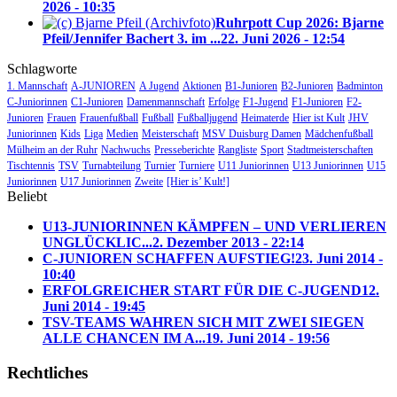
2026 - 10:35
Ruhrpott Cup 2026: Bjarne
Pfeil/Jennifer Bachert 3. im ...
22. Juni 2026 - 12:54
Schlagworte
1. Mannschaft
A-JUNIOREN
A Jugend
Aktionen
B1-Junioren
B2-Junioren
Badminton
C-Juniorinnen
C1-Junioren
Damenmannschaft
Erfolge
F1-Jugend
F1-Junioren
F2-
Junioren
Frauen
Frauenfußball
Fußball
Fußballjugend
Heimaterde
Hier ist Kult
JHV
Juniorinnen
Kids
Liga
Medien
Meisterschaft
MSV Duisburg Damen
Mädchenfußball
Mülheim an der Ruhr
Nachwuchs
Presseberichte
Rangliste
Sport
Stadtmeisterschaften
Tischtennis
TSV
Turnabteilung
Turnier
Turniere
U11 Juniorinnen
U13 Juniorinnen
U15
Juniorinnen
U17 Juniorinnen
Zweite
[Hier is’ Kult!]
Beliebt
U13-JUNIORINNEN KÄMPFEN – UND VERLIEREN
UNGLÜCKLIC...
2. Dezember 2013 - 22:14
C-JUNIOREN SCHAFFEN AUFSTIEG!
23. Juni 2014 -
10:40
ERFOLGREICHER START FÜR DIE C-JUGEND
12.
Juni 2014 - 19:45
TSV-TEAMS WAHREN SICH MIT ZWEI SIEGEN
ALLE CHANCEN IM A...
19. Juni 2014 - 19:56
Rechtliches