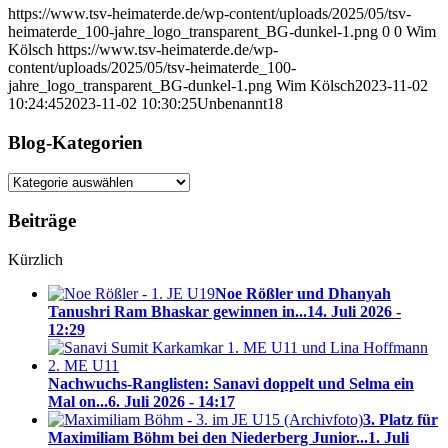
https://www.tsv-heimaterde.de/wp-content/uploads/2025/05/tsv-
heimaterde_100-jahre_logo_transparent_BG-dunkel-1.png
0
0
Wim
Kölsch
https://www.tsv-heimaterde.de/wp-
content/uploads/2025/05/tsv-heimaterde_100-
jahre_logo_transparent_BG-dunkel-1.png
Wim Kölsch
2023-11-02
10:24:45
2023-11-02 10:30:25
Unbenannt18
Blog-Kategorien
Blog-
Kategorien
Beiträge
Kürzlich
Noe Rößler und Dhanyah
Tanushri Ram Bhaskar gewinnen in...
14. Juli 2026 -
12:29
Nachwuchs-Ranglisten: Sanavi doppelt und Selma ein
Mal on...
6. Juli 2026 - 14:17
3. Platz für
Maximiliam Böhm bei den Niederberg Junior...
1. Juli