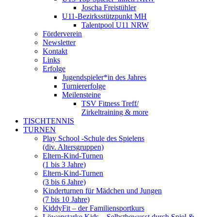
Joscha Freistühler
U11-Bezirksstützpunkt MH
Talentpool U11 NRW
Förderverein
Newsletter
Kontakt
Links
Erfolge
Jugendspieler*in des Jahres
Turniererfolge
Meilensteine
TSV Fitness Treff/
Zirkeltraining & more
TISCHTENNIS
TURNEN
Play School -Schule des Spielens
(div. Altersgruppen)
Eltern-Kind-Turnen
(1 bis 3 Jahre)
Eltern-Kind-Turnen
(3 bis 6 Jahre)
Kinderturnen für Mädchen und Jungen
(7 bis 10 Jahre)
KiddyFit – der Familiensportkurs
Löwenstarke Kids – Selbstbewusst durch Spiel &