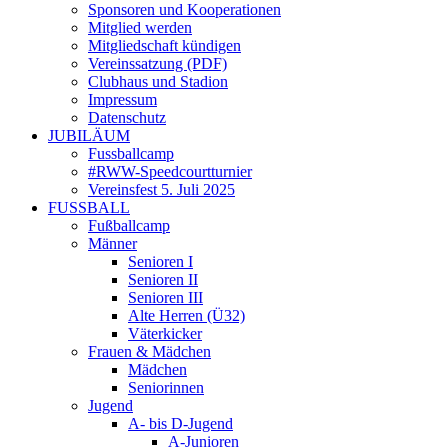
Sponsoren und Kooperationen
Mitglied werden
Mitgliedschaft kündigen
Vereinssatzung (PDF)
Clubhaus und Stadion
Impressum
Datenschutz
JUBILÄUM
Fussballcamp
#RWW-Speedcourtturnier
Vereinsfest 5. Juli 2025
FUSSBALL
Fußballcamp
Männer
Senioren I
Senioren II
Senioren III
Alte Herren (Ü32)
Väterkicker
Frauen & Mädchen
Mädchen
Seniorinnen
Jugend
A- bis D-Jugend
A-Junioren