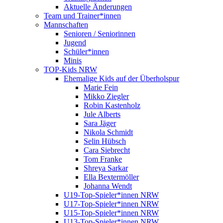
Aktuelle Änderungen
Team und Trainer*innen
Mannschaften
Senioren / Seniorinnen
Jugend
Schüler*innen
Minis
TOP-Kids NRW
Ehemalige Kids auf der Überholspur
Marie Fein
Mikko Ziegler
Robin Kastenholz
Jule Alberts
Sara Jäger
Nikola Schmidt
Selin Hübsch
Cara Siebrecht
Tom Franke
Shreya Sarkar
Ella Bextermöller
Johanna Wendt
U19-Top-Spieler*innen NRW
U17-Top-Spieler*innen NRW
U15-Top-Spieler*innen NRW
U13-Top-Spieler*innen NRW