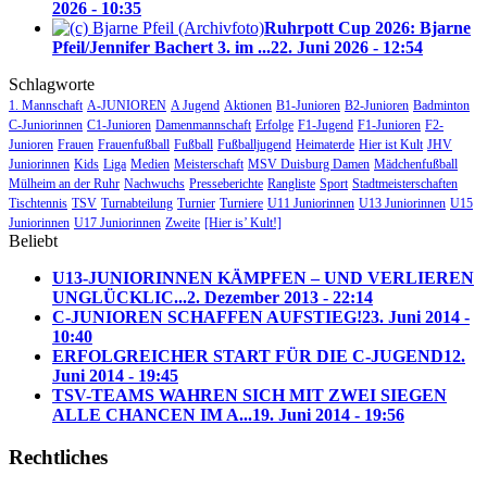
2026 - 10:35
Ruhrpott Cup 2026: Bjarne
Pfeil/Jennifer Bachert 3. im ...
22. Juni 2026 - 12:54
Schlagworte
1. Mannschaft
A-JUNIOREN
A Jugend
Aktionen
B1-Junioren
B2-Junioren
Badminton
C-Juniorinnen
C1-Junioren
Damenmannschaft
Erfolge
F1-Jugend
F1-Junioren
F2-
Junioren
Frauen
Frauenfußball
Fußball
Fußballjugend
Heimaterde
Hier ist Kult
JHV
Juniorinnen
Kids
Liga
Medien
Meisterschaft
MSV Duisburg Damen
Mädchenfußball
Mülheim an der Ruhr
Nachwuchs
Presseberichte
Rangliste
Sport
Stadtmeisterschaften
Tischtennis
TSV
Turnabteilung
Turnier
Turniere
U11 Juniorinnen
U13 Juniorinnen
U15
Juniorinnen
U17 Juniorinnen
Zweite
[Hier is’ Kult!]
Beliebt
U13-JUNIORINNEN KÄMPFEN – UND VERLIEREN
UNGLÜCKLIC...
2. Dezember 2013 - 22:14
C-JUNIOREN SCHAFFEN AUFSTIEG!
23. Juni 2014 -
10:40
ERFOLGREICHER START FÜR DIE C-JUGEND
12.
Juni 2014 - 19:45
TSV-TEAMS WAHREN SICH MIT ZWEI SIEGEN
ALLE CHANCEN IM A...
19. Juni 2014 - 19:56
Rechtliches