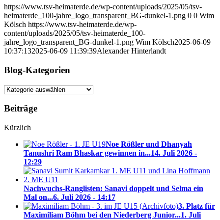
https://www.tsv-heimaterde.de/wp-content/uploads/2025/05/tsv-
heimaterde_100-jahre_logo_transparent_BG-dunkel-1.png
0
0
Wim
Kölsch
https://www.tsv-heimaterde.de/wp-
content/uploads/2025/05/tsv-heimaterde_100-
jahre_logo_transparent_BG-dunkel-1.png
Wim Kölsch
2025-06-09
10:37:13
2025-06-09 11:39:39
Alexander Hinterlandt
Blog-Kategorien
Blog-
Kategorien
Beiträge
Kürzlich
Noe Rößler und Dhanyah
Tanushri Ram Bhaskar gewinnen in...
14. Juli 2026 -
12:29
Nachwuchs-Ranglisten: Sanavi doppelt und Selma ein
Mal on...
6. Juli 2026 - 14:17
3. Platz für
Maximiliam Böhm bei den Niederberg Junior...
1. Juli