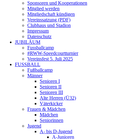
Sponsoren und Kooperationen
Mitglied werden
Mitgliedschaft kündigen
Vereinssatzung (PDF)
Clubhaus und Stadion
Impressum
Datenschutz
JUBILÄUM
Fussballcamp
#RWW-Speedcourtturnier
Vereinsfest 5. Juli 2025
FUSSBALL
Fußballcamp
Männer
Senioren I
Senioren II
Senioren III
Alte Herren (Ü32)
Väterkicker
Frauen & Mädchen
Mädchen
Seniorinnen
Jugend
A- bis D-Jugend
A-Junioren