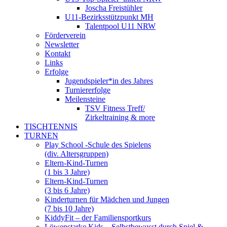
Joscha Freistühler
U11-Bezirksstützpunkt MH
Talentpool U11 NRW
Förderverein
Newsletter
Kontakt
Links
Erfolge
Jugendspieler*in des Jahres
Turniererfolge
Meilensteine
TSV Fitness Treff/
Zirkeltraining & more
TISCHTENNIS
TURNEN
Play School -Schule des Spielens
(div. Altersgruppen)
Eltern-Kind-Turnen
(1 bis 3 Jahre)
Eltern-Kind-Turnen
(3 bis 6 Jahre)
Kinderturnen für Mädchen und Jungen
(7 bis 10 Jahre)
KiddyFit – der Familiensportkurs
Löwenstarke Kids – Selbstbewusst durch Spiel &