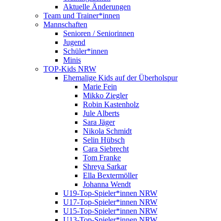
Aktuelle Änderungen
Team und Trainer*innen
Mannschaften
Senioren / Seniorinnen
Jugend
Schüler*innen
Minis
TOP-Kids NRW
Ehemalige Kids auf der Überholspur
Marie Fein
Mikko Ziegler
Robin Kastenholz
Jule Alberts
Sara Jäger
Nikola Schmidt
Selin Hübsch
Cara Siebrecht
Tom Franke
Shreya Sarkar
Ella Bextermöller
Johanna Wendt
U19-Top-Spieler*innen NRW
U17-Top-Spieler*innen NRW
U15-Top-Spieler*innen NRW
U13-Top-Spieler*innen NRW