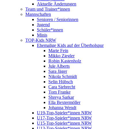
Aktuelle Änderungen
Team und Trainer*innen
Mannschaften
Senioren / Seniorinnen
Jugend
Schüler*innen
Minis
TOP-Kids NRW
Ehemalige Kids auf der Überholspur
Marie Fein
Mikko Ziegler
Robin Kastenholz
Jule Alberts
Sara Jäger
Nikola Schmidt
Selin Hübsch
Cara Siebrecht
Tom Franke
Shreya Sarkar
Ella Bextermöller
Johanna Wendt
U19-Top-Spieler*innen NRW
U17-Top-Spieler*innen NRW
U15-Top-Spieler*innen NRW
U13-Top-Spieler*innen NRW