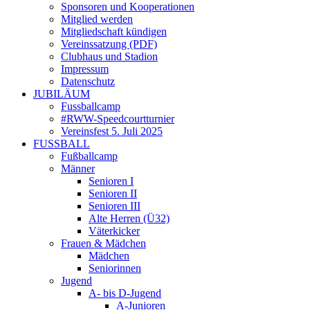
Sponsoren und Kooperationen
Mitglied werden
Mitgliedschaft kündigen
Vereinssatzung (PDF)
Clubhaus und Stadion
Impressum
Datenschutz
JUBILÄUM
Fussballcamp
#RWW-Speedcourtturnier
Vereinsfest 5. Juli 2025
FUSSBALL
Fußballcamp
Männer
Senioren I
Senioren II
Senioren III
Alte Herren (Ü32)
Väterkicker
Frauen & Mädchen
Mädchen
Seniorinnen
Jugend
A- bis D-Jugend
A-Junioren