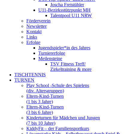
Joscha Freistühler
U11-Bezirksstützpunkt MH
Talentpool U11 NRW
Förderverein
Newsletter
Kontakt
Links
Erfolge
Jugendspieler*in des Jahres
Turniererfolge
Meilensteine
TSV Fitness Treff/
Zirkeltraining & more
TISCHTENNIS
TURNEN
Play School -Schule des Spielens
(div. Altersgruppen)
Eltern-Kind-Turnen
(1 bis 3 Jahre)
Eltern-Kind-Turnen
(3 bis 6 Jahre)
Kinderturnen für Mädchen und Jungen
(7 bis 10 Jahre)
KiddyFit – der Familiensportkurs
Löwenstarke Kids – Selbstbewusst durch Spiel &