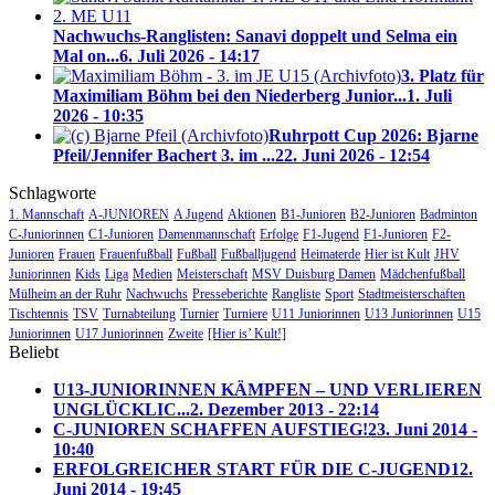
Nachwuchs-Ranglisten: Sanavi doppelt und Selma ein
Mal on...
6. Juli 2026 - 14:17
3. Platz für
Maximiliam Böhm bei den Niederberg Junior...
1. Juli
2026 - 10:35
Ruhrpott Cup 2026: Bjarne
Pfeil/Jennifer Bachert 3. im ...
22. Juni 2026 - 12:54
Schlagworte
1. Mannschaft
A-JUNIOREN
A Jugend
Aktionen
B1-Junioren
B2-Junioren
Badminton
C-Juniorinnen
C1-Junioren
Damenmannschaft
Erfolge
F1-Jugend
F1-Junioren
F2-
Junioren
Frauen
Frauenfußball
Fußball
Fußballjugend
Heimaterde
Hier ist Kult
JHV
Juniorinnen
Kids
Liga
Medien
Meisterschaft
MSV Duisburg Damen
Mädchenfußball
Mülheim an der Ruhr
Nachwuchs
Presseberichte
Rangliste
Sport
Stadtmeisterschaften
Tischtennis
TSV
Turnabteilung
Turnier
Turniere
U11 Juniorinnen
U13 Juniorinnen
U15
Juniorinnen
U17 Juniorinnen
Zweite
[Hier is’ Kult!]
Beliebt
U13-JUNIORINNEN KÄMPFEN – UND VERLIEREN
UNGLÜCKLIC...
2. Dezember 2013 - 22:14
C-JUNIOREN SCHAFFEN AUFSTIEG!
23. Juni 2014 -
10:40
ERFOLGREICHER START FÜR DIE C-JUGEND
12.
Juni 2014 - 19:45