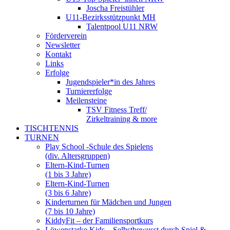
Joscha Freistühler
U11-Bezirksstützpunkt MH
Talentpool U11 NRW
Förderverein
Newsletter
Kontakt
Links
Erfolge
Jugendspieler*in des Jahres
Turniererfolge
Meilensteine
TSV Fitness Treff/
Zirkeltraining & more
TISCHTENNIS
TURNEN
Play School -Schule des Spielens
(div. Altersgruppen)
Eltern-Kind-Turnen
(1 bis 3 Jahre)
Eltern-Kind-Turnen
(3 bis 6 Jahre)
Kinderturnen für Mädchen und Jungen
(7 bis 10 Jahre)
KiddyFit – der Familiensportkurs
Löwenstarke Kids – Selbstbewusst durch Spiel &