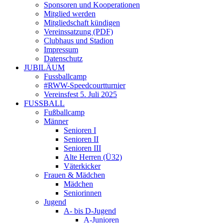
Sponsoren und Kooperationen
Mitglied werden
Mitgliedschaft kündigen
Vereinssatzung (PDF)
Clubhaus und Stadion
Impressum
Datenschutz
JUBILÄUM
Fussballcamp
#RWW-Speedcourtturnier
Vereinsfest 5. Juli 2025
FUSSBALL
Fußballcamp
Männer
Senioren I
Senioren II
Senioren III
Alte Herren (Ü32)
Väterkicker
Frauen & Mädchen
Mädchen
Seniorinnen
Jugend
A- bis D-Jugend
A-Junioren