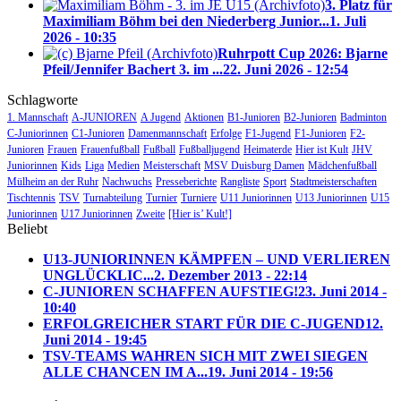
3. Platz für
Maximiliam Böhm bei den Niederberg Junior...
1. Juli
2026 - 10:35
Ruhrpott Cup 2026: Bjarne
Pfeil/Jennifer Bachert 3. im ...
22. Juni 2026 - 12:54
Schlagworte
1. Mannschaft
A-JUNIOREN
A Jugend
Aktionen
B1-Junioren
B2-Junioren
Badminton
C-Juniorinnen
C1-Junioren
Damenmannschaft
Erfolge
F1-Jugend
F1-Junioren
F2-
Junioren
Frauen
Frauenfußball
Fußball
Fußballjugend
Heimaterde
Hier ist Kult
JHV
Juniorinnen
Kids
Liga
Medien
Meisterschaft
MSV Duisburg Damen
Mädchenfußball
Mülheim an der Ruhr
Nachwuchs
Presseberichte
Rangliste
Sport
Stadtmeisterschaften
Tischtennis
TSV
Turnabteilung
Turnier
Turniere
U11 Juniorinnen
U13 Juniorinnen
U15
Juniorinnen
U17 Juniorinnen
Zweite
[Hier is’ Kult!]
Beliebt
U13-JUNIORINNEN KÄMPFEN – UND VERLIEREN
UNGLÜCKLIC...
2. Dezember 2013 - 22:14
C-JUNIOREN SCHAFFEN AUFSTIEG!
23. Juni 2014 -
10:40
ERFOLGREICHER START FÜR DIE C-JUGEND
12.
Juni 2014 - 19:45
TSV-TEAMS WAHREN SICH MIT ZWEI SIEGEN
ALLE CHANCEN IM A...
19. Juni 2014 - 19:56