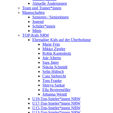
Aktuelle Änderungen
Team und Trainer*innen
Mannschaften
Senioren / Seniorinnen
Jugend
Schüler*innen
Minis
TOP-Kids NRW
Ehemalige Kids auf der Überholspur
Marie Fein
Mikko Ziegler
Robin Kastenholz
Jule Alberts
Sara Jäger
Nikola Schmidt
Selin Hübsch
Cara Siebrecht
Tom Franke
Shreya Sarkar
Ella Bextermöller
Johanna Wendt
U19-Top-Spieler*innen NRW
U17-Top-Spieler*innen NRW
U15-Top-Spieler*innen NRW
U13-Top-Spieler*innen NRW