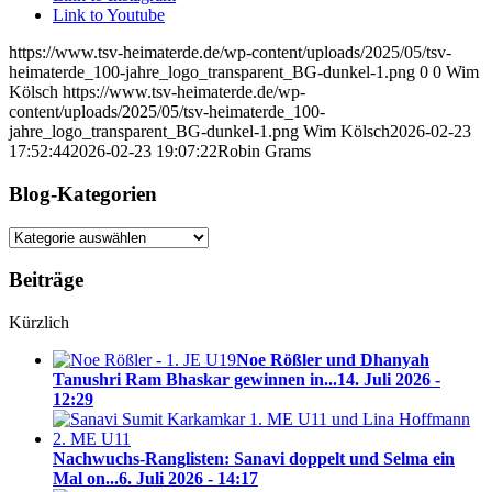
Link to Youtube
https://www.tsv-heimaterde.de/wp-content/uploads/2025/05/tsv-
heimaterde_100-jahre_logo_transparent_BG-dunkel-1.png
0
0
Wim
Kölsch
https://www.tsv-heimaterde.de/wp-
content/uploads/2025/05/tsv-heimaterde_100-
jahre_logo_transparent_BG-dunkel-1.png
Wim Kölsch
2026-02-23
17:52:44
2026-02-23 19:07:22
Robin Grams
Blog-Kategorien
Blog-
Kategorien
Beiträge
Kürzlich
Noe Rößler und Dhanyah
Tanushri Ram Bhaskar gewinnen in...
14. Juli 2026 -
12:29
Nachwuchs-Ranglisten: Sanavi doppelt und Selma ein
Mal on...
6. Juli 2026 - 14:17