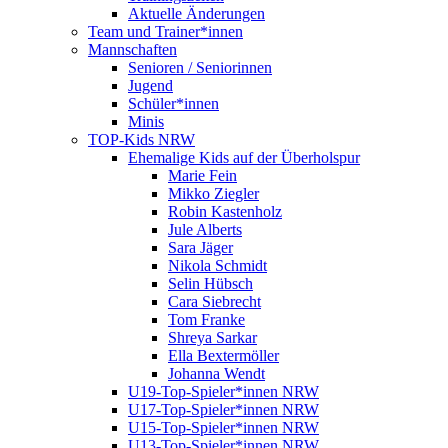
Aktuelle Änderungen
Team und Trainer*innen
Mannschaften
Senioren / Seniorinnen
Jugend
Schüler*innen
Minis
TOP-Kids NRW
Ehemalige Kids auf der Überholspur
Marie Fein
Mikko Ziegler
Robin Kastenholz
Jule Alberts
Sara Jäger
Nikola Schmidt
Selin Hübsch
Cara Siebrecht
Tom Franke
Shreya Sarkar
Ella Bextermöller
Johanna Wendt
U19-Top-Spieler*innen NRW
U17-Top-Spieler*innen NRW
U15-Top-Spieler*innen NRW
U13-Top-Spieler*innen NRW