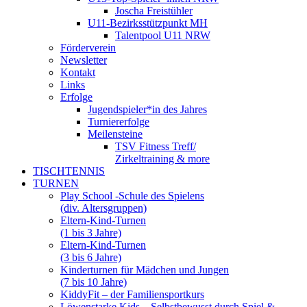
Joscha Freistühler
U11-Bezirksstützpunkt MH
Talentpool U11 NRW
Förderverein
Newsletter
Kontakt
Links
Erfolge
Jugendspieler*in des Jahres
Turniererfolge
Meilensteine
TSV Fitness Treff/
Zirkeltraining & more
TISCHTENNIS
TURNEN
Play School -Schule des Spielens
(div. Altersgruppen)
Eltern-Kind-Turnen
(1 bis 3 Jahre)
Eltern-Kind-Turnen
(3 bis 6 Jahre)
Kinderturnen für Mädchen und Jungen
(7 bis 10 Jahre)
KiddyFit – der Familiensportkurs
Löwenstarke Kids – Selbstbewusst durch Spiel &