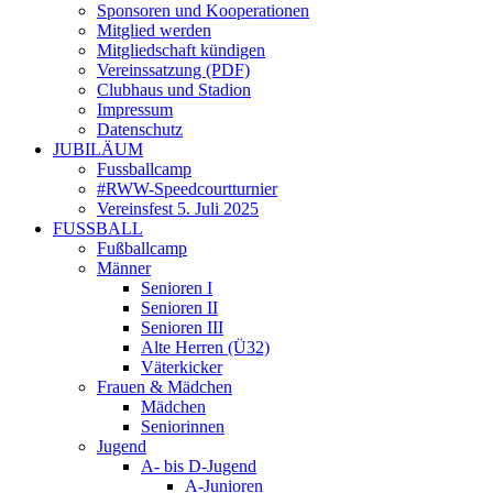
Sponsoren und Kooperationen
Mitglied werden
Mitgliedschaft kündigen
Vereinssatzung (PDF)
Clubhaus und Stadion
Impressum
Datenschutz
JUBILÄUM
Fussballcamp
#RWW-Speedcourtturnier
Vereinsfest 5. Juli 2025
FUSSBALL
Fußballcamp
Männer
Senioren I
Senioren II
Senioren III
Alte Herren (Ü32)
Väterkicker
Frauen & Mädchen
Mädchen
Seniorinnen
Jugend
A- bis D-Jugend
A-Junioren