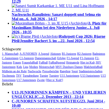
12:29
Nachwuchs-Ranglisten: Sanavi doppelt und Selma ein
Mal on...
6. Juli 2026 - 14:17
3. Platz für
Maximiliam Böhm bei den Niederberg Junior...
1. Juli
2026 - 10:35
Ruhrpott Cup 2026: Bjarne
Pfeil/Jennifer Bachert 3. im ...
22. Juni 2026 - 12:54
Schlagworte
1. Mannschaft
A-JUNIOREN
A Jugend
Aktionen
B1-Junioren
B2-Junioren
Badminton
C-Juniorinnen
C1-Junioren
Damenmannschaft
Erfolge
F1-Jugend
F1-Junioren
F2-
Junioren
Frauen
Frauenfußball
Fußball
Fußballjugend
Heimaterde
Hier ist Kult
JHV
Juniorinnen
Kids
Liga
Medien
Meisterschaft
MSV Duisburg Damen
Mädchenfußball
Mülheim an der Ruhr
Nachwuchs
Presseberichte
Rangliste
Sport
Stadtmeisterschaften
Tischtennis
TSV
Turnabteilung
Turnier
Turniere
U11 Juniorinnen
U13 Juniorinnen
U15
Juniorinnen
U17 Juniorinnen
Zweite
[Hier is’ Kult!]
Beliebt
U13-JUNIORINNEN KÄMPFEN – UND VERLIEREN
UNGLÜCKLIC...
2. Dezember 2013 - 22:14
C-JUNIOREN SCHAFFEN AUFSTIEG!
23. Juni 2014 -
10:40