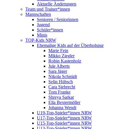
Aktuelle Änderungen
Team und Trainer*innen
Mannschaften
Senioren / Seniorinnen
Jugend
Schüler*innen
Minis
TOP-Kids NRW
Ehemalige Kids auf der Überholspur
Marie Fein
Mikko Ziegler
Robin Kastenholz
Jule Alberts
Sara Jäger
Nikola Schmidt
Selin Hübsch
Cara Siebrecht
Tom Franke
Shreya Sarkar
Ella Bextermöller
Johanna Wendt
U19-Top-Spieler*innen NRW
U17-Top-Spieler*innen NRW
U15-Top-Spieler*innen NRW
U13-Top-Spieler*innen NRW