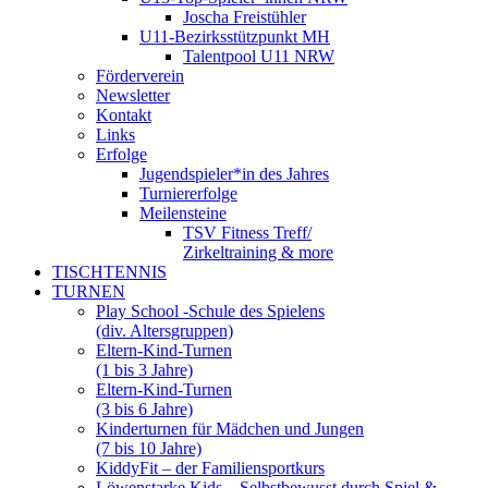
Joscha Freistühler
U11-Bezirksstützpunkt MH
Talentpool U11 NRW
Förderverein
Newsletter
Kontakt
Links
Erfolge
Jugendspieler*in des Jahres
Turniererfolge
Meilensteine
TSV Fitness Treff/
Zirkeltraining & more
TISCHTENNIS
TURNEN
Play School -Schule des Spielens
(div. Altersgruppen)
Eltern-Kind-Turnen
(1 bis 3 Jahre)
Eltern-Kind-Turnen
(3 bis 6 Jahre)
Kinderturnen für Mädchen und Jungen
(7 bis 10 Jahre)
KiddyFit – der Familiensportkurs
Löwenstarke Kids – Selbstbewusst durch Spiel &