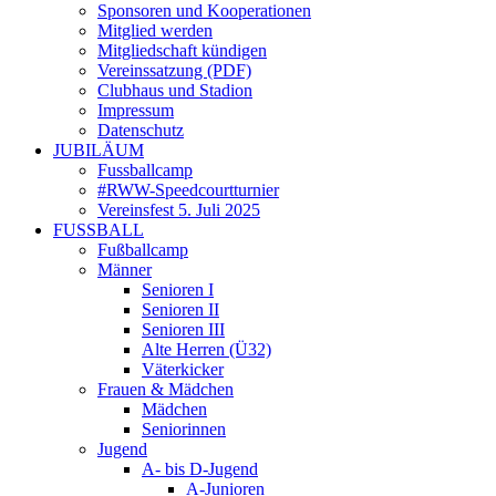
Sponsoren und Kooperationen
Mitglied werden
Mitgliedschaft kündigen
Vereinssatzung (PDF)
Clubhaus und Stadion
Impressum
Datenschutz
JUBILÄUM
Fussballcamp
#RWW-Speedcourtturnier
Vereinsfest 5. Juli 2025
FUSSBALL
Fußballcamp
Männer
Senioren I
Senioren II
Senioren III
Alte Herren (Ü32)
Väterkicker
Frauen & Mädchen
Mädchen
Seniorinnen
Jugend
A- bis D-Jugend
A-Junioren