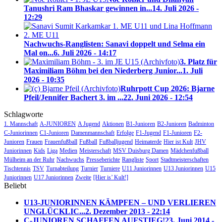
Tanushri Ram Bhaskar gewinnen in...
14. Juli 2026 -
12:29
Nachwuchs-Ranglisten: Sanavi doppelt und Selma ein
Mal on...
6. Juli 2026 - 14:17
3. Platz für
Maximiliam Böhm bei den Niederberg Junior...
1. Juli
2026 - 10:35
Ruhrpott Cup 2026: Bjarne
Pfeil/Jennifer Bachert 3. im ...
22. Juni 2026 - 12:54
Schlagworte
1. Mannschaft
A-JUNIOREN
A Jugend
Aktionen
B1-Junioren
B2-Junioren
Badminton
C-Juniorinnen
C1-Junioren
Damenmannschaft
Erfolge
F1-Jugend
F1-Junioren
F2-
Junioren
Frauen
Frauenfußball
Fußball
Fußballjugend
Heimaterde
Hier ist Kult
JHV
Juniorinnen
Kids
Liga
Medien
Meisterschaft
MSV Duisburg Damen
Mädchenfußball
Mülheim an der Ruhr
Nachwuchs
Presseberichte
Rangliste
Sport
Stadtmeisterschaften
Tischtennis
TSV
Turnabteilung
Turnier
Turniere
U11 Juniorinnen
U13 Juniorinnen
U15
Juniorinnen
U17 Juniorinnen
Zweite
[Hier is’ Kult!]
Beliebt
U13-JUNIORINNEN KÄMPFEN – UND VERLIEREN
UNGLÜCKLIC...
2. Dezember 2013 - 22:14
C-JUNIOREN SCHAFFEN AUFSTIEG!
23. Juni 2014 -