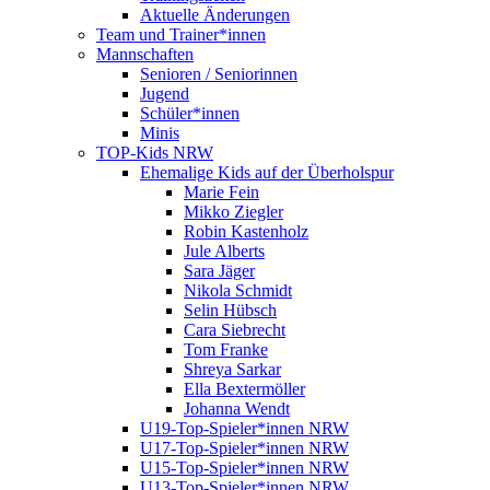
Aktuelle Änderungen
Team und Trainer*innen
Mannschaften
Senioren / Seniorinnen
Jugend
Schüler*innen
Minis
TOP-Kids NRW
Ehemalige Kids auf der Überholspur
Marie Fein
Mikko Ziegler
Robin Kastenholz
Jule Alberts
Sara Jäger
Nikola Schmidt
Selin Hübsch
Cara Siebrecht
Tom Franke
Shreya Sarkar
Ella Bextermöller
Johanna Wendt
U19-Top-Spieler*innen NRW
U17-Top-Spieler*innen NRW
U15-Top-Spieler*innen NRW
U13-Top-Spieler*innen NRW