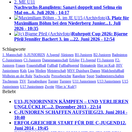
Nachwuchs-Ranglisten: Sanavi doppelt und Selma ein
Mal on...
6. Juli 2026 - 14:17
3. Platz für
Maximiliam Böhm bei den Niederberg Junior...
1. Juli
2026 - 10:35
Ruhrpott Cup 2026: Bjarne
Pfeil/Jennifer Bachert 3. im ...
22. Juni 2026 - 12:54
Schlagworte
1. Mannschaft
A-JUNIOREN
A Jugend
Aktionen
B1-Junioren
B2-Junioren
Badminton
C-Juniorinnen
C1-Junioren
Damenmannschaft
Erfolge
F1-Jugend
F1-Junioren
F2-
Junioren
Frauen
Frauenfußball
Fußball
Fußballjugend
Heimaterde
Hier ist Kult
JHV
Juniorinnen
Kids
Liga
Medien
Meisterschaft
MSV Duisburg Damen
Mädchenfußball
Mülheim an der Ruhr
Nachwuchs
Presseberichte
Rangliste
Sport
Stadtmeisterschaften
Tischtennis
TSV
Turnabteilung
Turnier
Turniere
U11 Juniorinnen
U13 Juniorinnen
U15
Juniorinnen
U17 Juniorinnen
Zweite
[Hier is’ Kult!]
Beliebt
U13-JUNIORINNEN KÄMPFEN – UND VERLIEREN
UNGLÜCKLIC...
2. Dezember 2013 - 22:14
C-JUNIOREN SCHAFFEN AUFSTIEG!
23. Juni 2014 -
10:40
ERFOLGREICHER START FÜR DIE C-JUGEND
12.
Juni 2014 - 19:45