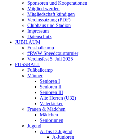
Sponsoren und Kooperationen
Mitglied werden
Mitgliedschaft kündigen
Vereinssatzung (PDF)
Clubhaus und Stadion
Impressum
Datenschutz
JUBILÄUM
Fussballcamp
#RWW-Speedcourtturnier
Vereinsfest 5. Juli 2025
FUSSBALL
Fußballcamp
Männer
Senioren I
Senioren II
Senioren III
Alte Herren (Ü32)
Väterkicker
Frauen & Mädchen
Mädchen
Seniorinnen
Jugend
A- bis D-Jugend
A-Junioren