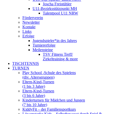
Joscha Freistühler
U11-Bezirksstützpunkt MH
Talentpool U11 NRW
Förderverein
Newsletter
Kontakt
Links
Erfolge
Jugendspieler*in des Jahres
Turniererfolge
Meilensteine
TSV Fitness Treff/
Zirkeltraining & more
TISCHTENNIS
TURNEN
Play School -Schule des Spielens
(div. Altersgruppen)
Eltern-Kind-Turnen
(1 bis 3 Jahre)
Eltern-Kind-Turnen
(3 bis 6 Jahre)
Kinderturnen für Mädchen und Jungen
(7 bis 10 Jahre)
KiddyFit – der Familiensportkurs
Löwenstarke Kids – Selbstbewusst durch Spiel &