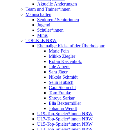
Aktuelle Änderungen
Team und Trainer*innen
Mannschaften
Senioren / Seniorinnen
Jugend
Schüler*innen
Minis
TOP-Kids NRW
Ehemalige Kids auf der Überholspur
Marie Fein
Mikko Ziegler
Robin Kastenholz
Jule Alberts
Sara Jäger
Nikola Schmidt
Selin Hübsch
Cara Siebrecht
Tom Franke
Shreya Sarkar
Ella Bextermöller
Johanna Wendt
U19-Top-Spieler*innen NRW
U17-Top-Spieler*innen NRW
U15-Top-Spieler*innen NRW
U13-Top-Spieler*innen NRW