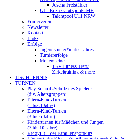
Joscha Freistühler
U11-Bezirksstützpunkt MH
Talentpool U11 NRW
Förderverein
Newsletter
Kontakt
Links
Erfolge
Jugendspieler*in des Jahres
Turniererfolge
Meilensteine
TSV Fitness Treff/
Zirkeltraining & more
TISCHTENNIS
TURNEN
Play School -Schule des Spielens
(div. Altersgruppen)
Eltern-Kind-Turnen
(1 bis 3 Jahre)
Eltern-Kind-Turnen
(3 bis 6 Jahre)
Kinderturnen für Mädchen und Jungen
(7 bis 10 Jahre)
KiddyFit – der Familiensportkurs
Löwenstarke Kids – Selbstbewusst durch Spiel &