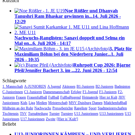
Kürzlich
Noe Rößler und Dhanyah
Tanushri Ram Bhaskar gewinnen in...
14. Juli 2026 -
12:29
Nachwuchs-Ranglisten: Sanavi doppelt und Selma ein
Mal on...
6. Juli 2026 - 14:17
3. Platz für
Maximiliam Böhm bei den Niederberg Junior...
1. Juli
2026 - 10:35
Ruhrpott Cup 2026: Bjarne
Pfeil/Jennifer Bachert 3. im ...
22. Juni 2026 - 12:54
Schlagworte
1. Mannschaft
A-JUNIOREN
A Jugend
Aktionen
B1-Junioren
B2-Junioren
Badminton
C-Juniorinnen
C1-Junioren
Damenmannschaft
Erfolge
F1-Jugend
F1-Junioren
F2-
Junioren
Frauen
Frauenfußball
Fußball
Fußballjugend
Heimaterde
Hier ist Kult
JHV
Juniorinnen
Kids
Liga
Medien
Meisterschaft
MSV Duisburg Damen
Mädchenfußball
Mülheim an der Ruhr
Nachwuchs
Presseberichte
Rangliste
Sport
Stadtmeisterschaften
Tischtennis
TSV
Turnabteilung
Turnier
Turniere
U11 Juniorinnen
U13 Juniorinnen
U15
Juniorinnen
U17 Juniorinnen
Zweite
[Hier is’ Kult!]
Beliebt
U13-JUNIORINNEN KÄMPFEN – UND VERLIEREN