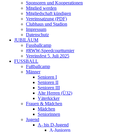
Sponsoren und Kooperationen
Mitglied werden
Mitgliedschaft kündigen
Vereinssatzung (PDF)
Clubhaus und Stadion
Impressum
Datenschutz
JUBILÄUM
Fussballcamp
#RWW-Speedcourtturnier
Vereinsfest 5. Juli 2025
FUSSBALL
Fußballcamp
Männer
Senioren I
Senioren II
Senioren III
Alte Herren (Ü32)
Väterkicker
Frauen & Mädchen
Mädchen
Seniorinnen
Jugend
A- bis D-Jugend
A-Junioren