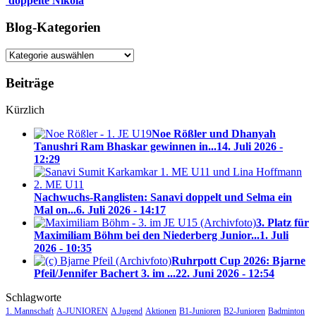
doppelte Nikola
Blog-Kategorien
Blog-
Kategorien
Beiträge
Kürzlich
Noe Rößler und Dhanyah
Tanushri Ram Bhaskar gewinnen in...
14. Juli 2026 -
12:29
Nachwuchs-Ranglisten: Sanavi doppelt und Selma ein
Mal on...
6. Juli 2026 - 14:17
3. Platz für
Maximiliam Böhm bei den Niederberg Junior...
1. Juli
2026 - 10:35
Ruhrpott Cup 2026: Bjarne
Pfeil/Jennifer Bachert 3. im ...
22. Juni 2026 - 12:54
Schlagworte
1. Mannschaft
A-JUNIOREN
A Jugend
Aktionen
B1-Junioren
B2-Junioren
Badminton