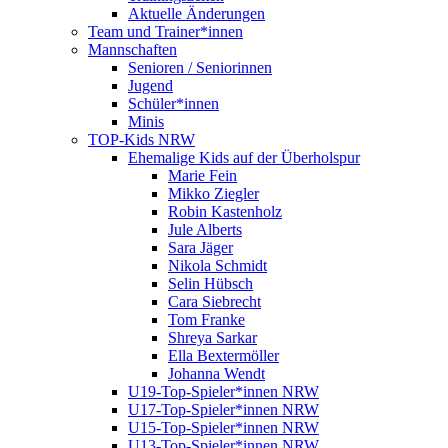
Aktuelle Änderungen
Team und Trainer*innen
Mannschaften
Senioren / Seniorinnen
Jugend
Schüler*innen
Minis
TOP-Kids NRW
Ehemalige Kids auf der Überholspur
Marie Fein
Mikko Ziegler
Robin Kastenholz
Jule Alberts
Sara Jäger
Nikola Schmidt
Selin Hübsch
Cara Siebrecht
Tom Franke
Shreya Sarkar
Ella Bextermöller
Johanna Wendt
U19-Top-Spieler*innen NRW
U17-Top-Spieler*innen NRW
U15-Top-Spieler*innen NRW
U13-Top-Spieler*innen NRW