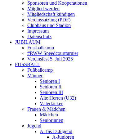
Sponsoren und Kooperationen
Mitglied werden
Mitgliedschaft kündigen
Vereinssatzung (PDF)
Clubhaus und Stadion
Impressum
Datenschutz
JUBILÄUM
Fussballcamp
#RWW-Speedcourtturnier
Vereinsfest 5. Juli 2025
FUSSBALL
Fußballcamp
Männer
Senioren I
Senioren II
Senioren III
Alte Herren (Ü32)
Väterkicker
Frauen & Mädchen
Mädchen
Seniorinnen
Jugend
A- bis D-Jugend
A-Junioren