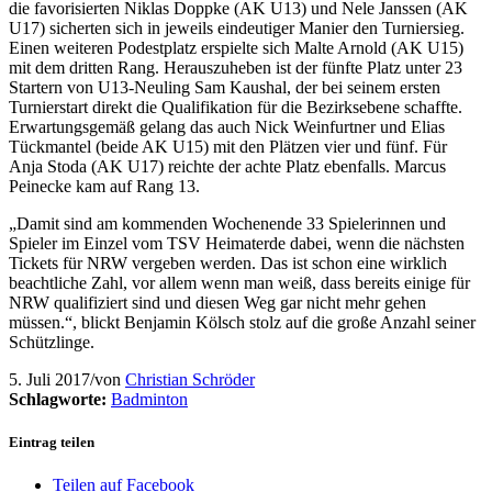
die favorisierten Niklas Doppke (AK U13) und Nele Janssen (AK
U17) sicherten sich in jeweils eindeutiger Manier den Turniersieg.
Einen weiteren Podestplatz erspielte sich Malte Arnold (AK U15)
mit dem dritten Rang. Herauszuheben ist der fünfte Platz unter 23
Startern von U13-Neuling Sam Kaushal, der bei seinem ersten
Turnierstart direkt die Qualifikation für die Bezirksebene schaffte.
Erwartungsgemäß gelang das auch Nick Weinfurtner und Elias
Tückmantel (beide AK U15) mit den Plätzen vier und fünf. Für
Anja Stoda (AK U17) reichte der achte Platz ebenfalls. Marcus
Peinecke kam auf Rang 13.
„Damit sind am kommenden Wochenende 33 Spielerinnen und
Spieler im Einzel vom TSV Heimaterde dabei, wenn die nächsten
Tickets für NRW vergeben werden. Das ist schon eine wirklich
beachtliche Zahl, vor allem wenn man weiß, dass bereits einige für
NRW qualifiziert sind und diesen Weg gar nicht mehr gehen
müssen.“, blickt Benjamin Kölsch stolz auf die große Anzahl seiner
Schützlinge.
5. Juli 2017
/
von
Christian Schröder
Schlagworte:
Badminton
Eintrag teilen
Teilen auf Facebook