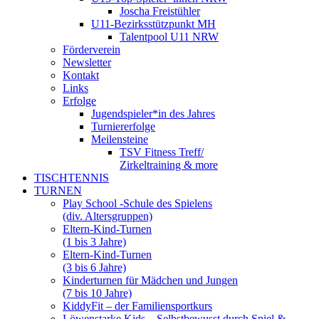
Joscha Freistühler
U11-Bezirksstützpunkt MH
Talentpool U11 NRW
Förderverein
Newsletter
Kontakt
Links
Erfolge
Jugendspieler*in des Jahres
Turniererfolge
Meilensteine
TSV Fitness Treff/
Zirkeltraining & more
TISCHTENNIS
TURNEN
Play School -Schule des Spielens
(div. Altersgruppen)
Eltern-Kind-Turnen
(1 bis 3 Jahre)
Eltern-Kind-Turnen
(3 bis 6 Jahre)
Kinderturnen für Mädchen und Jungen
(7 bis 10 Jahre)
KiddyFit – der Familiensportkurs
Löwenstarke Kids – Selbstbewusst durch Spiel &