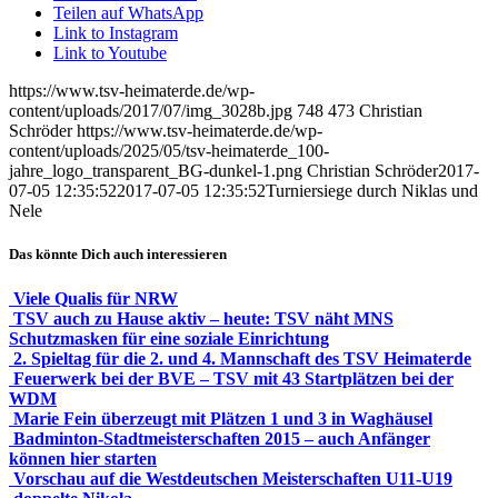
Teilen auf WhatsApp
Link to Instagram
Link to Youtube
https://www.tsv-heimaterde.de/wp-
content/uploads/2017/07/img_3028b.jpg
748
473
Christian
Schröder
https://www.tsv-heimaterde.de/wp-
content/uploads/2025/05/tsv-heimaterde_100-
jahre_logo_transparent_BG-dunkel-1.png
Christian Schröder
2017-
07-05 12:35:52
2017-07-05 12:35:52
Turniersiege durch Niklas und
Nele
Das könnte Dich auch interessieren
Viele Qualis für NRW
TSV auch zu Hause aktiv – heute: TSV näht MNS
Schutzmasken für eine soziale Einrichtung
2. Spieltag für die 2. und 4. Mannschaft des TSV Heimaterde
Feuerwerk bei der BVE – TSV mit 43 Startplätzen bei der
WDM
Marie Fein überzeugt mit Plätzen 1 und 3 in Waghäusel
Badminton-Stadtmeisterschaften 2015 – auch Anfänger
können hier starten
Vorschau auf die Westdeutschen Meisterschaften U11-U19