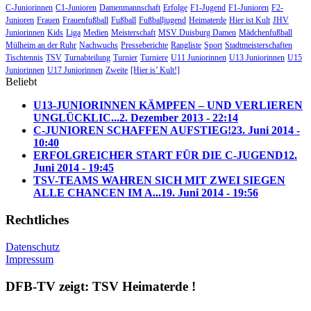
C-Juniorinnen
C1-Junioren
Damenmannschaft
Erfolge
F1-Jugend
F1-Junioren
F2-
Junioren
Frauen
Frauenfußball
Fußball
Fußballjugend
Heimaterde
Hier ist Kult
JHV
Juniorinnen
Kids
Liga
Medien
Meisterschaft
MSV Duisburg Damen
Mädchenfußball
Mülheim an der Ruhr
Nachwuchs
Presseberichte
Rangliste
Sport
Stadtmeisterschaften
Tischtennis
TSV
Turnabteilung
Turnier
Turniere
U11 Juniorinnen
U13 Juniorinnen
U15
Juniorinnen
U17 Juniorinnen
Zweite
[Hier is’ Kult!]
Beliebt
U13-JUNIORINNEN KÄMPFEN – UND VERLIEREN
UNGLÜCKLIC...
2. Dezember 2013 - 22:14
C-JUNIOREN SCHAFFEN AUFSTIEG!
23. Juni 2014 -
10:40
ERFOLGREICHER START FÜR DIE C-JUGEND
12.
Juni 2014 - 19:45
TSV-TEAMS WAHREN SICH MIT ZWEI SIEGEN
ALLE CHANCEN IM A...
19. Juni 2014 - 19:56
Rechtliches
Datenschutz
Impressum
DFB-TV zeigt: TSV Heimaterde !