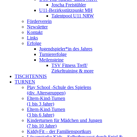
Joscha Freistühler
U11-Bezirksstützpunkt MH
Talentpool U11 NRW
Förderverein
Newsletter
Kontakt
Links
Erfolge
Jugendspieler*in des Jahres
Turniererfolge
Meilensteine
TSV Fitness Treff/
Zirkeltraining & more
TISCHTENNIS
TURNEN
Play School -Schule des Spielens
(div. Altersgruppen)
Eltern-Kind-Turnen
(1 bis 3 Jahre)
Eltern-Kind-Turnen
(3 bis 6 Jahre)
Kinderturnen für Mädchen und Jungen
(7 bis 10 Jahre)
KiddyFit – der Familiensportkurs
Löwenstarke Kids – Selbstbewusst durch Spiel &