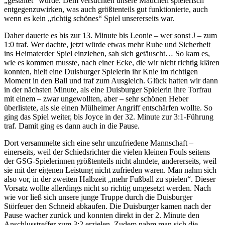
„gestaltet“ wurde. Dem versuchten unsere Mädchen spielerisch
entgegenzuwirken, was auch größtenteils gut funktionierte, auch
wenn es kein „richtig schönes“ Spiel unsererseits war.
Daher dauerte es bis zur 13. Minute bis Leonie – wer sonst J – zum
1:0 traf. Wer dachte, jetzt würde etwas mehr Ruhe und Sicherheit
ins Heimaterder Spiel einziehen, sah sich getäuscht… So kam es,
wie es kommen musste, nach einer Ecke, die wir nicht richtig klären
konnten, hielt eine Duisburger Spielerin ihr Knie im richtigen
Moment in den Ball und traf zum Ausgleich. Glück hatten wir dann
in der nächsten Minute, als eine Duisburger Spielerin ihre Torfrau
mit einem – zwar ungewollten, aber – sehr schönen Heber
überlistete, als sie einen Mülheimer Angriff entschärfen wollte. So
ging das Spiel weiter, bis Joyce in der 32. Minute zur 3:1-Führung
traf. Damit ging es dann auch in die Pause.
Dort versammelte sich eine sehr unzufriedene Mannschaft –
einerseits, weil der Schiedsrichter die vielen kleinen Fouls seitens
der GSG-Spielerinnen größtenteils nicht ahndete, andererseits, weil
sie mit der eigenen Leistung nicht zufrieden waren. Man nahm sich
also vor, in der zweiten Halbzeit „mehr Fußball zu spielen“. Dieser
Vorsatz wollte allerdings nicht so richtig umgesetzt werden. Nach
wie vor ließ sich unsere junge Truppe durch die Duisburger
Störfeuer den Schneid abkaufen. Die Duisburger kamen nach der
Pause wacher zurück und konnten direkt in der 2. Minute den
Anschlusstreffer zum 3:2 erzielen. Zudem nahm man sich die