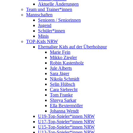
Aktuelle Änderungen
Team und Trainer*innen
Mannschaften
Senioren / Seniorinnen
Jugend
Schüler*innen
Minis
TOP-Kids NRW
Ehemalige Kids auf der Überholspur
Marie Fein
Mikko Ziegler
Robin Kastenholz
Jule Alberts
Sara Jäger
Nikola Schmidt
Selin Hübsch
Cara Siebrecht
Tom Franke
Shreya Sarkar
Ella Bextermöller
Johanna Wendt
U19-Top-Spieler*innen NRW
U17-Top-Spieler*innen NRW
U15-Top-Spieler*innen NRW
U13-Top-Spieler*innen NRW