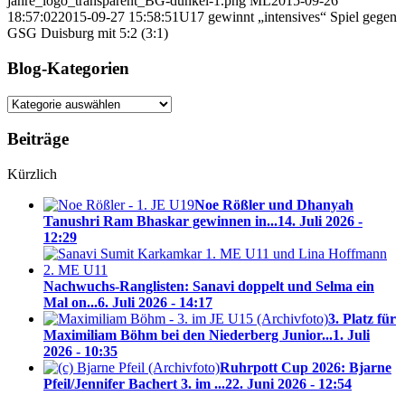
jahre_logo_transparent_BG-dunkel-1.png
ML
2015-09-26
18:57:02
2015-09-27 15:58:51
U17 gewinnt „intensives“ Spiel gegen
GSG Duisburg mit 5:2 (3:1)
Blog-Kategorien
Blog-
Kategorien
Beiträge
Kürzlich
Noe Rößler und Dhanyah
Tanushri Ram Bhaskar gewinnen in...
14. Juli 2026 -
12:29
Nachwuchs-Ranglisten: Sanavi doppelt und Selma ein
Mal on...
6. Juli 2026 - 14:17
3. Platz für
Maximiliam Böhm bei den Niederberg Junior...
1. Juli
2026 - 10:35
Ruhrpott Cup 2026: Bjarne
Pfeil/Jennifer Bachert 3. im ...
22. Juni 2026 - 12:54