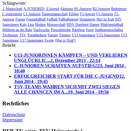
Schlagworte
1. Mannschaft
A-JUNIOREN
A Jugend
Aktionen
B1-Junioren
B2-Junioren
Badminton
C-Juniorinnen
C1-Junioren
Damenmannschaft
Erfolge
F1-Jugend
F1-Junioren
F2-
Junioren
Frauen
Frauenfußball
Fußball
Fußballjugend
Heimaterde
Hier ist Kult
JHV
Juniorinnen
Kids
Liga
Medien
Meisterschaft
MSV Duisburg Damen
Mädchenfußball
Mülheim an der Ruhr
Nachwuchs
Presseberichte
Rangliste
Sport
Stadtmeisterschaften
Tischtennis
TSV
Turnabteilung
Turnier
Turniere
U11 Juniorinnen
U13 Juniorinnen
U15
Juniorinnen
U17 Juniorinnen
Zweite
[Hier is’ Kult!]
Beliebt
U13-JUNIORINNEN KÄMPFEN – UND VERLIEREN
UNGLÜCKLIC...
2. Dezember 2013 - 22:14
C-JUNIOREN SCHAFFEN AUFSTIEG!
23. Juni 2014 -
10:40
ERFOLGREICHER START FÜR DIE C-JUGEND
12.
Juni 2014 - 19:45
TSV-TEAMS WAHREN SICH MIT ZWEI SIEGEN
ALLE CHANCEN IM A...
19. Juni 2014 - 19:56
Rechtliches
Datenschutz
Impressum