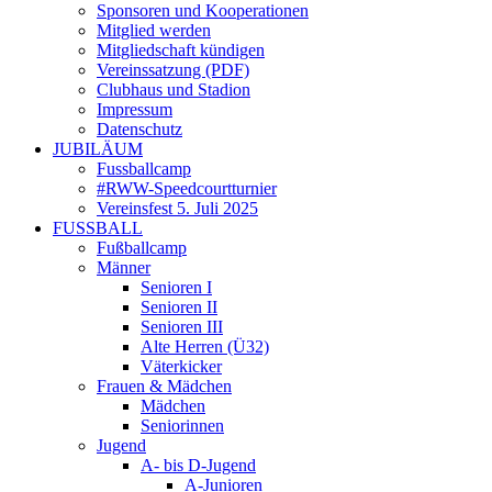
Sponsoren und Kooperationen
Mitglied werden
Mitgliedschaft kündigen
Vereinssatzung (PDF)
Clubhaus und Stadion
Impressum
Datenschutz
JUBILÄUM
Fussballcamp
#RWW-Speedcourtturnier
Vereinsfest 5. Juli 2025
FUSSBALL
Fußballcamp
Männer
Senioren I
Senioren II
Senioren III
Alte Herren (Ü32)
Väterkicker
Frauen & Mädchen
Mädchen
Seniorinnen
Jugend
A- bis D-Jugend
A-Junioren