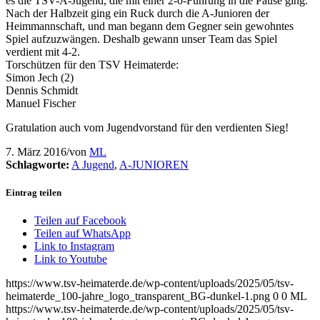
es die TSV-A-Jugend, die mit einer 2-0-Führung in die Pause ging.
Nach der Halbzeit ging ein Ruck durch die A-Junioren der
Heimmannschaft, und man begann dem Gegner sein gewohntes
Spiel aufzuzwängen. Deshalb gewann unser Team das Spiel
verdient mit 4-2.
Torschützen für den TSV Heimaterde:
Simon Jech (2)
Dennis Schmidt
Manuel Fischer
Gratulation auch vom Jugendvorstand für den verdienten Sieg!
7. März 2016
/
von
ML
Schlagworte:
A Jugend
,
A-JUNIOREN
Eintrag teilen
Teilen auf Facebook
Teilen auf WhatsApp
Link to Instagram
Link to Youtube
https://www.tsv-heimaterde.de/wp-content/uploads/2025/05/tsv-
heimaterde_100-jahre_logo_transparent_BG-dunkel-1.png
0
0
ML
https://www.tsv-heimaterde.de/wp-content/uploads/2025/05/tsv-