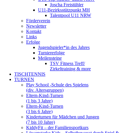
Joscha Freistühler
U11-Bezirksstützpunkt MH
Talentpool U11 NRW
Förderverein
Newsletter
Kontakt
Links
Erfolge
Jugendspieler*in des Jahres
Turniererfolge
Meilensteine
TSV Fitness Treff/
Zirkeltraining & more
TISCHTENNIS
TURNEN
Play School -Schule des Spielens
(div. Altersgruppen)
Eltern-Kind-Turnen
(1 bis 3 Jahre)
Eltern-Kind-Turnen
(3 bis 6 Jahre)
Kinderturnen für Mädchen und Jungen
(7 bis 10 Jahre)
KiddyFit – der Familiensportkurs
Löwenstarke Kids – Selbstbewusst durch Spiel &