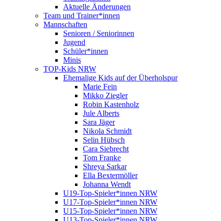
Aktuelle Änderungen
Team und Trainer*innen
Mannschaften
Senioren / Seniorinnen
Jugend
Schüler*innen
Minis
TOP-Kids NRW
Ehemalige Kids auf der Überholspur
Marie Fein
Mikko Ziegler
Robin Kastenholz
Jule Alberts
Sara Jäger
Nikola Schmidt
Selin Hübsch
Cara Siebrecht
Tom Franke
Shreya Sarkar
Ella Bextermöller
Johanna Wendt
U19-Top-Spieler*innen NRW
U17-Top-Spieler*innen NRW
U15-Top-Spieler*innen NRW
U13-Top-Spieler*innen NRW