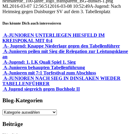
heimaterde_100-jahre_logo_transparent_BG-dunkel-1.png
ML
2016-03-07 12:56:51
2016-03-08 10:52:49
A-Jugend: Nach
Heimsieg gegen Duisburger SV auf dem 3. Tabellenplatz
Das könnte Dich auch interessieren
A-JUNIOREN UNTERLIEGEN HIESFELD IM
KREISPOKAL MIT 0:4
A- Jugend: Knappe Niederlage gegen den Tabellenführer
A-Junioren peilen mit Sieg die Relegation zur Leistungsklasse
an
A-Jugend: 1. LK Quali Spiel 1. Sieg
A-Junioren behaupten Tabellenführung
A-Junioren mit 7:1 Torfestival zum Abschluss
A-JUNIOREN NACH SIEG IN DINSLAKEN WIEDER
TABELLENFÜHRER
A Jugend siegreich gegen Buchholz II
Blog-Kategorien
Blog-
Kategorien
Beiträge