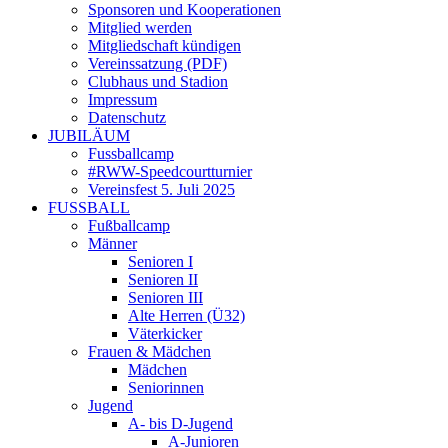
Sponsoren und Kooperationen
Mitglied werden
Mitgliedschaft kündigen
Vereinssatzung (PDF)
Clubhaus und Stadion
Impressum
Datenschutz
JUBILÄUM
Fussballcamp
#RWW-Speedcourtturnier
Vereinsfest 5. Juli 2025
FUSSBALL
Fußballcamp
Männer
Senioren I
Senioren II
Senioren III
Alte Herren (Ü32)
Väterkicker
Frauen & Mädchen
Mädchen
Seniorinnen
Jugend
A- bis D-Jugend
A-Junioren