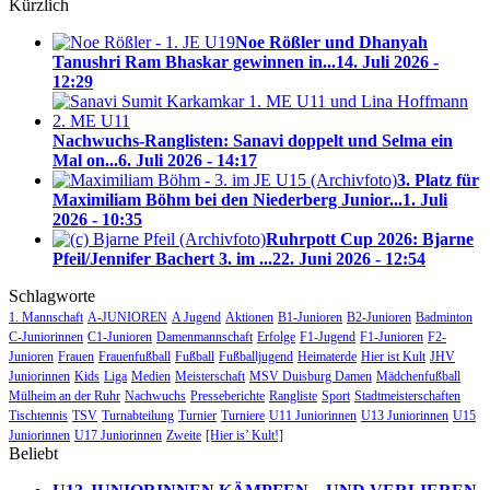
Kürzlich
Noe Rößler und Dhanyah
Tanushri Ram Bhaskar gewinnen in...
14. Juli 2026 -
12:29
Nachwuchs-Ranglisten: Sanavi doppelt und Selma ein
Mal on...
6. Juli 2026 - 14:17
3. Platz für
Maximiliam Böhm bei den Niederberg Junior...
1. Juli
2026 - 10:35
Ruhrpott Cup 2026: Bjarne
Pfeil/Jennifer Bachert 3. im ...
22. Juni 2026 - 12:54
Schlagworte
1. Mannschaft
A-JUNIOREN
A Jugend
Aktionen
B1-Junioren
B2-Junioren
Badminton
C-Juniorinnen
C1-Junioren
Damenmannschaft
Erfolge
F1-Jugend
F1-Junioren
F2-
Junioren
Frauen
Frauenfußball
Fußball
Fußballjugend
Heimaterde
Hier ist Kult
JHV
Juniorinnen
Kids
Liga
Medien
Meisterschaft
MSV Duisburg Damen
Mädchenfußball
Mülheim an der Ruhr
Nachwuchs
Presseberichte
Rangliste
Sport
Stadtmeisterschaften
Tischtennis
TSV
Turnabteilung
Turnier
Turniere
U11 Juniorinnen
U13 Juniorinnen
U15
Juniorinnen
U17 Juniorinnen
Zweite
[Hier is’ Kult!]
Beliebt