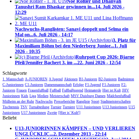
Noe Rößler und Dhanyah
Tanushri Ram Bhaskar gewinnen in...
14. Juli 2026 -
12:29
Nachwuchs-Ranglisten: Sanavi doppelt und Selma ein
Mal on...
6. Juli 2026 - 14:17
3. Platz für
Maximiliam Böhm bei den Niederberg Junior...
1. Juli
2026 - 10:35
Ruhrpott Cup 2026: Bjarne
Pfeil/Jennifer Bachert 3. im ...
22. Juni 2026 - 12:54
Schlagworte
1. Mannschaft
A-JUNIOREN
A Jugend
Aktionen
B1-Junioren
B2-Junioren
Badminton
C-Juniorinnen
C1-Junioren
Damenmannschaft
Erfolge
F1-Jugend
F1-Junioren
F2-
Junioren
Frauen
Frauenfußball
Fußball
Fußballjugend
Heimaterde
Hier ist Kult
JHV
Juniorinnen
Kids
Liga
Medien
Meisterschaft
MSV Duisburg Damen
Mädchenfußball
Mülheim an der Ruhr
Nachwuchs
Presseberichte
Rangliste
Sport
Stadtmeisterschaften
Tischtennis
TSV
Turnabteilung
Turnier
Turniere
U11 Juniorinnen
U13 Juniorinnen
U15
Juniorinnen
U17 Juniorinnen
Zweite
[Hier is’ Kult!]
Beliebt
U13-JUNIORINNEN KÄMPFEN – UND VERLIEREN
UNGLÜCKLIC...
2. Dezember 2013 - 22:14