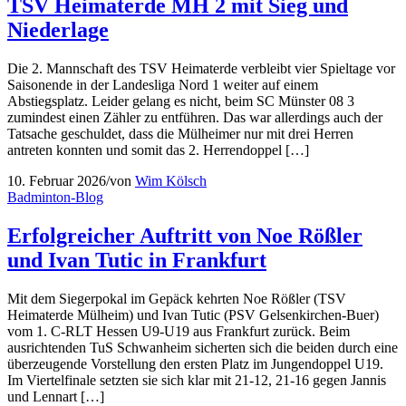
TSV Heimaterde MH 2 mit Sieg und
Niederlage
Die 2. Mannschaft des TSV Heimaterde verbleibt vier Spieltage vor
Saisonende in der Landesliga Nord 1 weiter auf einem
Abstiegsplatz. Leider gelang es nicht, beim SC Münster 08 3
zumindest einen Zähler zu entführen. Das war allerdings auch der
Tatsache geschuldet, dass die Mülheimer nur mit drei Herren
antreten konnten und somit das 2. Herrendoppel […]
10. Februar 2026
/
von
Wim Kölsch
Badminton-Blog
Erfolgreicher Auftritt von Noe Rößler
und Ivan Tutic in Frankfurt
Mit dem Siegerpokal im Gepäck kehrten Noe Rößler (TSV
Heimaterde Mülheim) und Ivan Tutic (PSV Gelsenkirchen-Buer)
vom 1. C-RLT Hessen U9-U19 aus Frankfurt zurück. Beim
ausrichtenden TuS Schwanheim sicherten sich die beiden durch eine
überzeugende Vorstellung den ersten Platz im Jungendoppel U19.
Im Viertelfinale setzten sie sich klar mit 21-12, 21-16 gegen Jannis
und Lennart […]