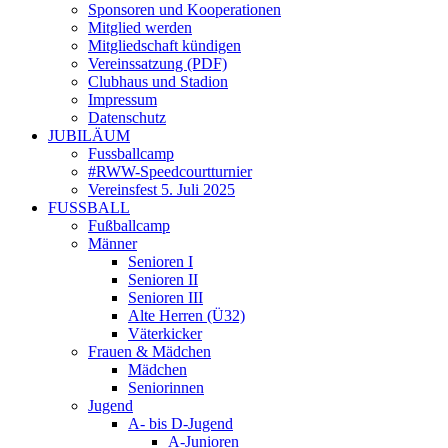
Sponsoren und Kooperationen
Mitglied werden
Mitgliedschaft kündigen
Vereinssatzung (PDF)
Clubhaus und Stadion
Impressum
Datenschutz
JUBILÄUM
Fussballcamp
#RWW-Speedcourtturnier
Vereinsfest 5. Juli 2025
FUSSBALL
Fußballcamp
Männer
Senioren I
Senioren II
Senioren III
Alte Herren (Ü32)
Väterkicker
Frauen & Mädchen
Mädchen
Seniorinnen
Jugend
A- bis D-Jugend
A-Junioren