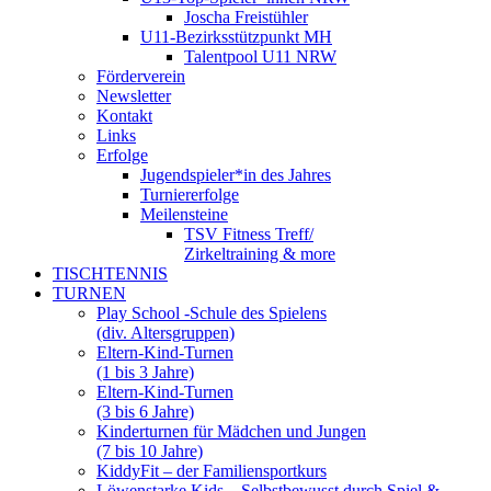
Joscha Freistühler
U11-Bezirksstützpunkt MH
Talentpool U11 NRW
Förderverein
Newsletter
Kontakt
Links
Erfolge
Jugendspieler*in des Jahres
Turniererfolge
Meilensteine
TSV Fitness Treff/
Zirkeltraining & more
TISCHTENNIS
TURNEN
Play School -Schule des Spielens
(div. Altersgruppen)
Eltern-Kind-Turnen
(1 bis 3 Jahre)
Eltern-Kind-Turnen
(3 bis 6 Jahre)
Kinderturnen für Mädchen und Jungen
(7 bis 10 Jahre)
KiddyFit – der Familiensportkurs
Löwenstarke Kids – Selbstbewusst durch Spiel &