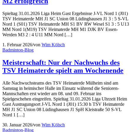
M2 erfolgreich
Spieltag 31.01.2026 Liga Heim Gast Ergebnisse J-VL Nord 1 (J01)
TSV Heimaterde MH J1 SC Union 08 Lüdinghausen J1 3 : 5 S-VL
Nord 1 (S01) TSV Heimaterde MH S1 BV RW Wesel S1 3 : 5 U13
MM Nord 1(M19) TSV Heimaterde MH M1 DJK BV Essen-
Werden M3 2 : 4 U11 MM Nord […]
1. Februar 2026
/
von
Wim Kölsch
Badminton-Blog
Meisterschaft: Nur der Nachwuchs des
TSV Heimaterde spielt am Wochenende
Alle Nachwuchsteams des TSV Heimaterde Mülheim sind am
Samstag in heimischer Halle im Einsatz während die Senioren-
Mannschaften erst wieder am 08. und 09. Februar ins
Spielgeschehen eingreifen. Spieltag 31.01.2026 Liga Uhrzeit Heim
Gast Austragungsort J-VL Nord 1 (J01) 15:30 h TSV Heimaterde
MH J1 SC Union 08 Lüdinghausen J1 SpH Kleistraße 50 S-VL
Nord 1 […]
30. Januar 2026
/
von
Wim Kölsch
Badminton-Blog