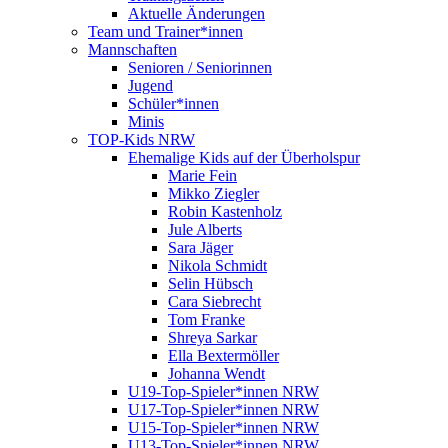
Aktuelle Änderungen
Team und Trainer*innen
Mannschaften
Senioren / Seniorinnen
Jugend
Schüler*innen
Minis
TOP-Kids NRW
Ehemalige Kids auf der Überholspur
Marie Fein
Mikko Ziegler
Robin Kastenholz
Jule Alberts
Sara Jäger
Nikola Schmidt
Selin Hübsch
Cara Siebrecht
Tom Franke
Shreya Sarkar
Ella Bextermöller
Johanna Wendt
U19-Top-Spieler*innen NRW
U17-Top-Spieler*innen NRW
U15-Top-Spieler*innen NRW
U13-Top-Spieler*innen NRW