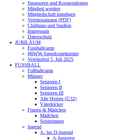
Sponsoren und Kooperationen
Mitglied werden
Mitgliedschaft kündigen
Vereinssatzung (PDF)
Clubhaus und Stadion
Impressum
Datenschutz
JUBILÄUM
Fussballcamp
#RWW-Speedcourtturnier
Vereinsfest 5. Juli 2025
FUSSBALL
Fußballcamp
Männer
Senioren I
Senioren II
Senioren III
Alte Herren (Ü32)
Väterkicker
Frauen & Mädchen
Mädchen
Seniorinnen
Jugend
A- bis D-Jugend
A-Junioren