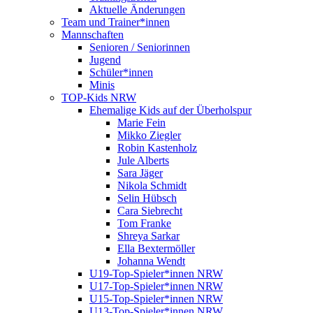
Aktuelle Änderungen
Team und Trainer*innen
Mannschaften
Senioren / Seniorinnen
Jugend
Schüler*innen
Minis
TOP-Kids NRW
Ehemalige Kids auf der Überholspur
Marie Fein
Mikko Ziegler
Robin Kastenholz
Jule Alberts
Sara Jäger
Nikola Schmidt
Selin Hübsch
Cara Siebrecht
Tom Franke
Shreya Sarkar
Ella Bextermöller
Johanna Wendt
U19-Top-Spieler*innen NRW
U17-Top-Spieler*innen NRW
U15-Top-Spieler*innen NRW
U13-Top-Spieler*innen NRW