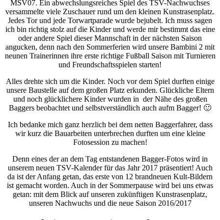
MSV07. Ein abwechslungsreiches Spiel des TSV-Nachwuchses
versammelte viele Zuschauer rund um den kleinen Kunstrasenplatz.
Jedes Tor und jede Torwartparade wurde bejubelt. Ich muss sagen
ich bin richtig stolz auf die Kinder und werde mir bestimmt das eine
oder andere Spiel dieser Mannschaft in der nächsten Saison
angucken, denn nach den Sommerferien wird unsere Bambini 2 mit
neunen Trainerinnen ihre erste richtige Fußball Saison mit Turnieren
und Freundschaftsspielen starten!
Alles drehte sich um die Kinder. Noch vor dem Spiel durften einige
unsere Baustelle auf dem großen Platz erkunden. Glückliche Eltern
und noch glücklichere Kinder wurden in der Nähe des großen
Baggers beobachtet und selbstverständlich auch aufm Bagger! 🙂
Ich bedanke mich ganz herzlich bei dem netten Baggerfahrer, dass
wir kurz die Bauarbeiten unterbrechen durften um eine kleine
Fotosession zu machen!
Denn eines der an dem Tag entstandenen Bagger-Fotos wird in
unserem neuen TSV-Kalender für das Jahr 2017 präsentiert! Auch
da ist der Anfang getan, das erste von 12 brandneuen Kult-Bildern
ist gemacht worden. Auch in der Sommerpause wird bei uns etwas
getan: mit dem Blick auf unseren zukünftigen Kunstrasenplatz,
unseren Nachwuchs und die neue Saison 2016/2017