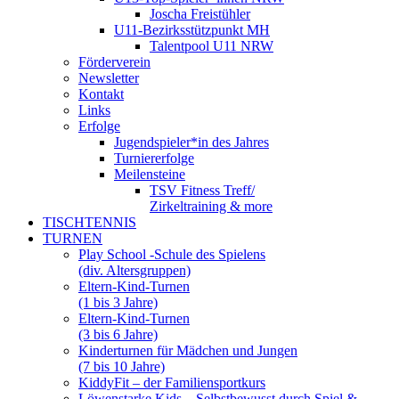
Joscha Freistühler
U11-Bezirksstützpunkt MH
Talentpool U11 NRW
Förderverein
Newsletter
Kontakt
Links
Erfolge
Jugendspieler*in des Jahres
Turniererfolge
Meilensteine
TSV Fitness Treff/
Zirkeltraining & more
TISCHTENNIS
TURNEN
Play School -Schule des Spielens
(div. Altersgruppen)
Eltern-Kind-Turnen
(1 bis 3 Jahre)
Eltern-Kind-Turnen
(3 bis 6 Jahre)
Kinderturnen für Mädchen und Jungen
(7 bis 10 Jahre)
KiddyFit – der Familiensportkurs
Löwenstarke Kids – Selbstbewusst durch Spiel &