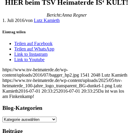
HIER beim TSV Heimaterde IS‘ KULT!
Bericht:Anna Regner
1. Juli 2016
/
von
Lutz Kamieth
Eintrag teilen
Teilen auf Facebook
Teilen auf WhatsApp
Link to Instagram
Link to Youtube
https://www.tsv-heimaterde.de/wp-
content/uploads/2016/07/bagger_hp2.jpg
1541
2048
Lutz Kamieth
https://www.tsv-heimaterde.de/wp-content/uploads/2025/05/tsv-
heimaterde_100-jahre_logo_transparent_BG-dunkel-1.png
Lutz
Kamieth
2016-07-01 20:33:25
2016-07-01 20:33:25
Da ist was los
am Finkenkamp!
Blog-Kategorien
Blog-
Kategorien
Beiträge