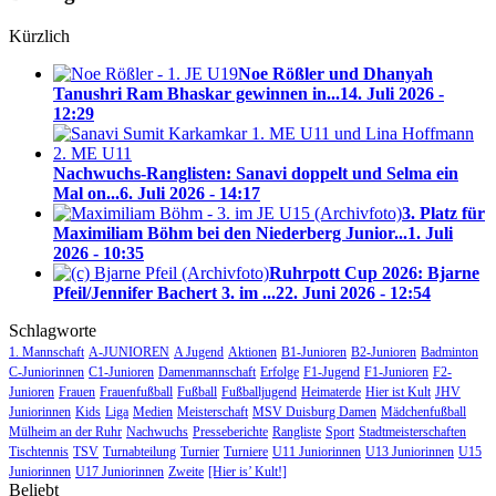
Kürzlich
Noe Rößler und Dhanyah
Tanushri Ram Bhaskar gewinnen in...
14. Juli 2026 -
12:29
Nachwuchs-Ranglisten: Sanavi doppelt und Selma ein
Mal on...
6. Juli 2026 - 14:17
3. Platz für
Maximiliam Böhm bei den Niederberg Junior...
1. Juli
2026 - 10:35
Ruhrpott Cup 2026: Bjarne
Pfeil/Jennifer Bachert 3. im ...
22. Juni 2026 - 12:54
Schlagworte
1. Mannschaft
A-JUNIOREN
A Jugend
Aktionen
B1-Junioren
B2-Junioren
Badminton
C-Juniorinnen
C1-Junioren
Damenmannschaft
Erfolge
F1-Jugend
F1-Junioren
F2-
Junioren
Frauen
Frauenfußball
Fußball
Fußballjugend
Heimaterde
Hier ist Kult
JHV
Juniorinnen
Kids
Liga
Medien
Meisterschaft
MSV Duisburg Damen
Mädchenfußball
Mülheim an der Ruhr
Nachwuchs
Presseberichte
Rangliste
Sport
Stadtmeisterschaften
Tischtennis
TSV
Turnabteilung
Turnier
Turniere
U11 Juniorinnen
U13 Juniorinnen
U15
Juniorinnen
U17 Juniorinnen
Zweite
[Hier is’ Kult!]
Beliebt