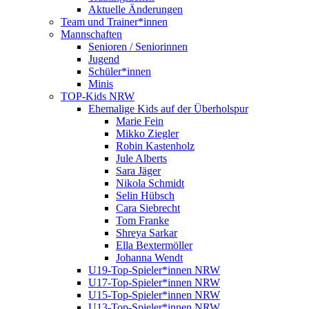
Aktuelle Änderungen
Team und Trainer*innen
Mannschaften
Senioren / Seniorinnen
Jugend
Schüler*innen
Minis
TOP-Kids NRW
Ehemalige Kids auf der Überholspur
Marie Fein
Mikko Ziegler
Robin Kastenholz
Jule Alberts
Sara Jäger
Nikola Schmidt
Selin Hübsch
Cara Siebrecht
Tom Franke
Shreya Sarkar
Ella Bextermöller
Johanna Wendt
U19-Top-Spieler*innen NRW
U17-Top-Spieler*innen NRW
U15-Top-Spieler*innen NRW
U13-Top-Spieler*innen NRW