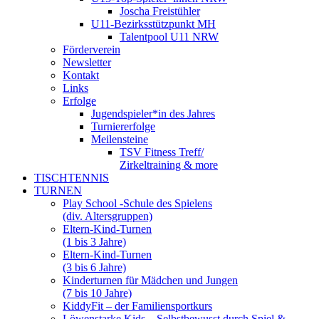
Joscha Freistühler
U11-Bezirksstützpunkt MH
Talentpool U11 NRW
Förderverein
Newsletter
Kontakt
Links
Erfolge
Jugendspieler*in des Jahres
Turniererfolge
Meilensteine
TSV Fitness Treff/
Zirkeltraining & more
TISCHTENNIS
TURNEN
Play School -Schule des Spielens
(div. Altersgruppen)
Eltern-Kind-Turnen
(1 bis 3 Jahre)
Eltern-Kind-Turnen
(3 bis 6 Jahre)
Kinderturnen für Mädchen und Jungen
(7 bis 10 Jahre)
KiddyFit – der Familiensportkurs
Löwenstarke Kids – Selbstbewusst durch Spiel &