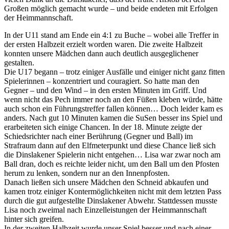
Großen möglich gemacht wurde – und beide endeten mit Erfolgen
der Heimmannschaft.
In der U11 stand am Ende ein 4:1 zu Buche – wobei alle Treffer in
der ersten Halbzeit erzielt worden waren. Die zweite Halbzeit
konnten unsere Mädchen dann auch deutlich ausgeglichener
gestalten.
Die U17 begann – trotz einiger Ausfälle und einiger nicht ganz fitten
Spielerinnen – konzentriert und couragiert. So hatte man den
Gegner – und den Wind – in den ersten Minuten im Griff. Und
wenn nicht das Pech immer noch an den Füßen kleben würde, hätte
auch schon ein Führungstreffer fallen können… Doch leider kam es
anders. Nach gut 10 Minuten kamen die SuSen besser ins Spiel und
erarbeiteten sich einige Chancen. In der 18. Minute zeigte der
Schiedsrichter nach einer Berührung (Gegner und Ball) im
Strafraum dann auf den Elfmeterpunkt und diese Chance ließ sich
die Dinslakener Spielerin nicht entgehen… Lisa war zwar noch am
Ball dran, doch es reichte leider nicht, um den Ball um den Pfosten
herum zu lenken, sondern nur an den Innenpfosten.
Danach ließen sich unsere Mädchen den Schneid abkaufen und
kamen trotz einiger Kontermöglichkeiten nicht mit dem letzten Pass
durch die gut aufgestellte Dinslakener Abwehr. Stattdessen musste
Lisa noch zweimal nach Einzelleistungen der Heimmannschaft
hinter sich greifen.
In der zweiten Halbzeit wurde unser Spiel besser und nach einer