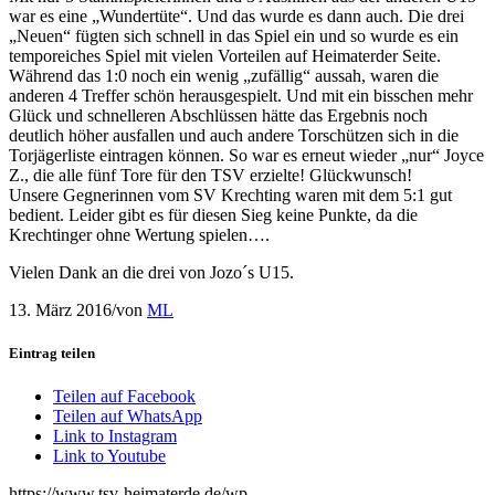
war es eine „Wundertüte“. Und das wurde es dann auch. Die drei
„Neuen“ fügten sich schnell in das Spiel ein und so wurde es ein
temporeiches Spiel mit vielen Vorteilen auf Heimaterder Seite.
Während das 1:0 noch ein wenig „zufällig“ aussah, waren die
anderen 4 Treffer schön herausgespielt. Und mit ein bisschen mehr
Glück und schnelleren Abschlüssen hätte das Ergebnis noch
deutlich höher ausfallen und auch andere Torschützen sich in die
Torjägerliste eintragen können. So war es erneut wieder „nur“ Joyce
Z., die alle fünf Tore für den TSV erzielte! Glückwunsch!
Unsere Gegnerinnen vom SV Krechting waren mit dem 5:1 gut
bedient. Leider gibt es für diesen Sieg keine Punkte, da die
Krechtinger ohne Wertung spielen….
Vielen Dank an die drei von Jozo´s U15.
13. März 2016
/
von
ML
Eintrag teilen
Teilen auf Facebook
Teilen auf WhatsApp
Link to Instagram
Link to Youtube
https://www.tsv-heimaterde.de/wp-