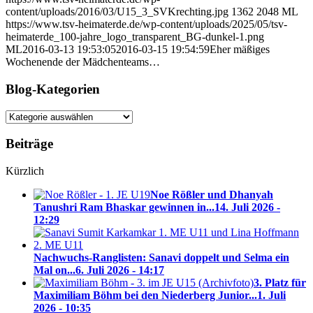
content/uploads/2016/03/U15_3_SVKrechting.jpg
1362
2048
ML
https://www.tsv-heimaterde.de/wp-content/uploads/2025/05/tsv-
heimaterde_100-jahre_logo_transparent_BG-dunkel-1.png
ML
2016-03-13 19:53:05
2016-03-15 19:54:59
Eher mäßiges
Wochenende der Mädchenteams…
Blog-Kategorien
Blog-
Kategorien
Beiträge
Kürzlich
Noe Rößler und Dhanyah
Tanushri Ram Bhaskar gewinnen in...
14. Juli 2026 -
12:29
Nachwuchs-Ranglisten: Sanavi doppelt und Selma ein
Mal on...
6. Juli 2026 - 14:17
3. Platz für
Maximiliam Böhm bei den Niederberg Junior...
1. Juli
2026 - 10:35