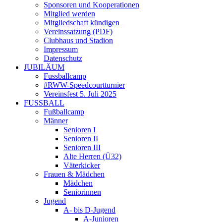
Sponsoren und Kooperationen
Mitglied werden
Mitgliedschaft kündigen
Vereinssatzung (PDF)
Clubhaus und Stadion
Impressum
Datenschutz
JUBILÄUM
Fussballcamp
#RWW-Speedcourtturnier
Vereinsfest 5. Juli 2025
FUSSBALL
Fußballcamp
Männer
Senioren I
Senioren II
Senioren III
Alte Herren (Ü32)
Väterkicker
Frauen & Mädchen
Mädchen
Seniorinnen
Jugend
A- bis D-Jugend
A-Junioren