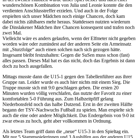
wunderschönen Kombination von Julia und Leonie konnte die den
verdienten Anschlusstreffer erzielen. Und auch in der Folge
erspielten sich unser Mädchen noch einige Chancen, doch kam
dabei nichts zählbares mehr heraus. Stattdessen nutzten wiederum
die Dinslakener Mädchen ihre Chancen konsequent und trafen noch
zwei Mal.
Vielleicht wäre es anders gelaufen, wenn der Elfmeter nicht gegeben
worden wäre oder zumindest auf der anderen Seite ein Armeinsatz
mit „Sturzfolge“ auch einen solchen nach sich gezogen hätte.
Insgesamt bleibt festzuhalten: Gegen die SuSen muss schon (fast)
alles passen. Dieses Mal hat es das nicht, doch das Ergebnis ist dann
doch zu hoch ausgefallen.
Mittags musste dann die U15-1 gegen den Tabellenführer aus ihrer
Gruppe ran. Leider wurde es auch hier nichts mit einem Sieg. Die
Truppe musste sich mit 9:0 geschlagen geben. Die ersten 20
Minuten wurden völlig verschlafen, das nutzte der Favorit zu einer
komfortablen 5-0 Führung aus. Zum Halbzeitpfiff gelang
Niederbonsfeld noch das halbe Dutzend. Erst in der zweiten Hälfte
begann der TSV-Nachwuchs Fußball zu spielen. Man erspielte sich
auch die eine oder andere Möglichkeit. Das Endergebnis von 9-0 ist
zwar etwas zu hoch, geht aber vollkommen in Ordnung.
Als letztes Team griff dann die „neue“ U15-3 in den Spieltag ein.
Mit nur 5 Stammspielerinnen und 3 Aushilfen aus der anderen U15