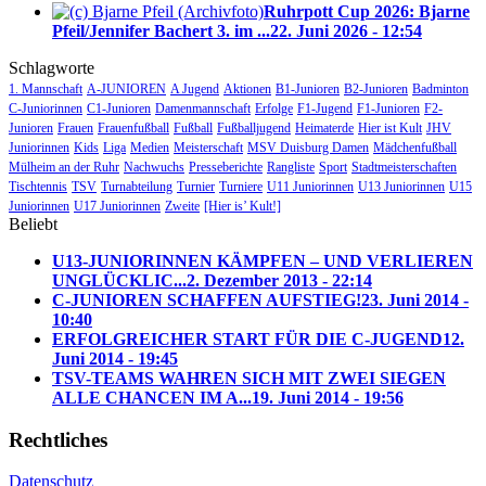
Ruhrpott Cup 2026: Bjarne
Pfeil/Jennifer Bachert 3. im ...
22. Juni 2026 - 12:54
Schlagworte
1. Mannschaft
A-JUNIOREN
A Jugend
Aktionen
B1-Junioren
B2-Junioren
Badminton
C-Juniorinnen
C1-Junioren
Damenmannschaft
Erfolge
F1-Jugend
F1-Junioren
F2-
Junioren
Frauen
Frauenfußball
Fußball
Fußballjugend
Heimaterde
Hier ist Kult
JHV
Juniorinnen
Kids
Liga
Medien
Meisterschaft
MSV Duisburg Damen
Mädchenfußball
Mülheim an der Ruhr
Nachwuchs
Presseberichte
Rangliste
Sport
Stadtmeisterschaften
Tischtennis
TSV
Turnabteilung
Turnier
Turniere
U11 Juniorinnen
U13 Juniorinnen
U15
Juniorinnen
U17 Juniorinnen
Zweite
[Hier is’ Kult!]
Beliebt
U13-JUNIORINNEN KÄMPFEN – UND VERLIEREN
UNGLÜCKLIC...
2. Dezember 2013 - 22:14
C-JUNIOREN SCHAFFEN AUFSTIEG!
23. Juni 2014 -
10:40
ERFOLGREICHER START FÜR DIE C-JUGEND
12.
Juni 2014 - 19:45
TSV-TEAMS WAHREN SICH MIT ZWEI SIEGEN
ALLE CHANCEN IM A...
19. Juni 2014 - 19:56
Rechtliches
Datenschutz