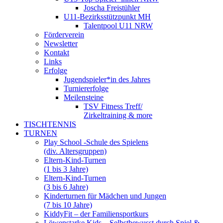
Joscha Freistühler
U11-Bezirksstützpunkt MH
Talentpool U11 NRW
Förderverein
Newsletter
Kontakt
Links
Erfolge
Jugendspieler*in des Jahres
Turniererfolge
Meilensteine
TSV Fitness Treff/
Zirkeltraining & more
TISCHTENNIS
TURNEN
Play School -Schule des Spielens
(div. Altersgruppen)
Eltern-Kind-Turnen
(1 bis 3 Jahre)
Eltern-Kind-Turnen
(3 bis 6 Jahre)
Kinderturnen für Mädchen und Jungen
(7 bis 10 Jahre)
KiddyFit – der Familiensportkurs
Löwenstarke Kids – Selbstbewusst durch Spiel &