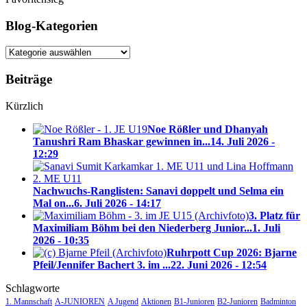
Blog-Kategorien
Blog-
Kategorien
Beiträge
Kürzlich
Noe Rößler und Dhanyah
Tanushri Ram Bhaskar gewinnen in...
14. Juli 2026 -
12:29
Nachwuchs-Ranglisten: Sanavi doppelt und Selma ein
Mal on...
6. Juli 2026 - 14:17
3. Platz für
Maximiliam Böhm bei den Niederberg Junior...
1. Juli
2026 - 10:35
Ruhrpott Cup 2026: Bjarne
Pfeil/Jennifer Bachert 3. im ...
22. Juni 2026 - 12:54
Schlagworte
1. Mannschaft
A-JUNIOREN
A Jugend
Aktionen
B1-Junioren
B2-Junioren
Badminton