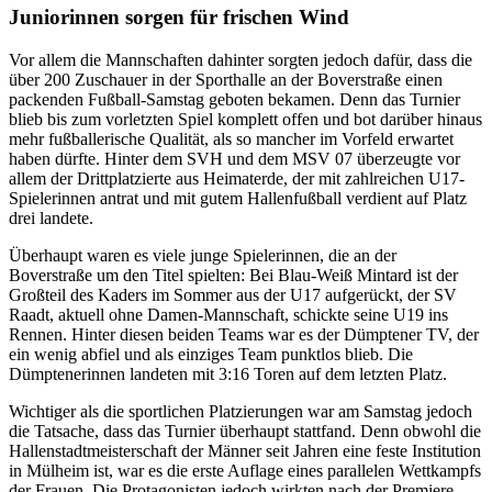
Juniorinnen sorgen für frischen Wind
Vor allem die Mannschaften dahinter sorgten jedoch dafür, dass die
über 200 Zuschauer in der Sporthalle an der Boverstraße einen
packenden Fußball-Samstag geboten bekamen. Denn das Turnier
blieb bis zum vorletzten Spiel komplett offen und bot darüber hinaus
mehr fußballerische Qualität, als so mancher im Vorfeld erwartet
haben dürfte. Hinter dem SVH und dem MSV 07 überzeugte vor
allem der Drittplatzierte aus Heimaterde, der mit zahlreichen U17-
Spielerinnen antrat und mit gutem Hallenfußball verdient auf Platz
drei landete.
Überhaupt waren es viele junge Spielerinnen, die an der
Boverstraße um den Titel spielten: Bei Blau-Weiß Mintard ist der
Großteil des Kaders im Sommer aus der U17 aufgerückt, der SV
Raadt, aktuell ohne Damen-Mannschaft, schickte seine U19 ins
Rennen. Hinter diesen beiden Teams war es der Dümptener TV, der
ein wenig abfiel und als einziges Team punktlos blieb. Die
Dümptenerinnen landeten mit 3:16 Toren auf dem letzten Platz.
Wichtiger als die sportlichen Platzierungen war am Samstag jedoch
die Tatsache, dass das Turnier überhaupt stattfand. Denn obwohl die
Hallenstadtmeisterschaft der Männer seit Jahren eine feste Institution
in Mülheim ist, war es die erste Auflage eines parallelen Wettkampfs
der Frauen. Die Protagonisten jedoch wirkten nach der Premiere