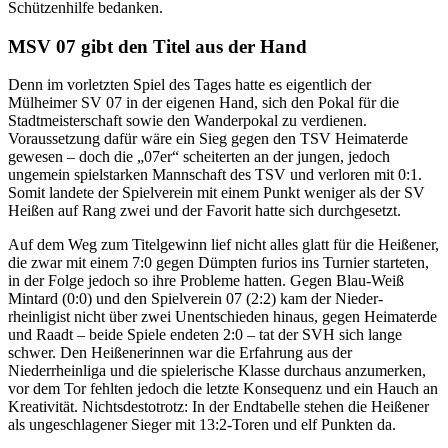
Schützenhilfe bedanken.
MSV 07 gibt den Titel aus der Hand
Denn im vorletzten Spiel des Tages hatte es eigentlich der
Mülheimer SV 07 in der eigenen Hand, sich den Pokal für die
Stadtmeisterschaft sowie den Wanderpokal zu verdienen.
Voraussetzung dafür wäre ein Sieg gegen den TSV Heimaterde
gewesen – doch die „07er“ scheiterten an der jungen, jedoch
ungemein spielstarken Mannschaft des TSV und verloren mit 0:1.
Somit landete der Spielverein mit einem Punkt weniger als der SV
Heißen auf Rang zwei und der Favorit hatte sich durchgesetzt.
Auf dem Weg zum Titelgewinn lief nicht alles glatt für die Heißener,
die zwar mit einem 7:0 gegen Dümpten furios ins Turnier starteten,
in der Folge jedoch so ihre Probleme hatten. Gegen Blau-Weiß
Mintard (0:0) und den Spielverein 07 (2:2) kam der Nieder-
rheinligist nicht über zwei Unentschieden hinaus, gegen Heimaterde
und Raadt – beide Spiele endeten 2:0 – tat der SVH sich lange
schwer. Den Heißenerinnen war die Erfahrung aus der
Niederrheinliga und die spielerische Klasse durchaus anzumerken,
vor dem Tor fehlten jedoch die letzte Konsequenz und ein Hauch an
Kreativität. Nichtsdestotrotz: In der Endtabelle stehen die Heißener
als ungeschlagener Sieger mit 13:2-Toren und elf Punkten da.