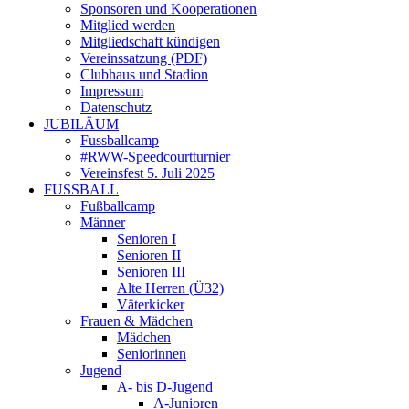
Sponsoren und Kooperationen
Mitglied werden
Mitgliedschaft kündigen
Vereinssatzung (PDF)
Clubhaus und Stadion
Impressum
Datenschutz
JUBILÄUM
Fussballcamp
#RWW-Speedcourtturnier
Vereinsfest 5. Juli 2025
FUSSBALL
Fußballcamp
Männer
Senioren I
Senioren II
Senioren III
Alte Herren (Ü32)
Väterkicker
Frauen & Mädchen
Mädchen
Seniorinnen
Jugend
A- bis D-Jugend
A-Junioren