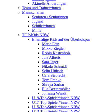
Aktuelle Änderungen
Team und Trainer*innen
Mannschaften
Senioren / Seniorinnen
Jugend
Schüler*innen
Minis
TOP-Kids NRW
Ehemalige Kids auf der Überholspur
Marie Fein
Mikko Ziegler
Robin Kastenholz
Jule Alberts
Sara Jäger
Nikola Schmidt
Selin Hübsch
Cara Siebrecht
Tom Franke
Shreya Sarkar
Ella Bextermöller
Johanna Wendt
U19-Top-Spieler*innen NRW
U17-Top-Spieler*innen NRW
U15-Top-Spieler*innen NRW
U13-Top-Spieler*innen NRW