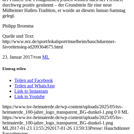
durchweg positiv gestimmt – der Grundstein für eine neue
Mülheimer Hallen-Tradition, er wurde an diesem Januar-Samstag
gelegt.
Philipp Bromma
Quelle und Text:
http://www.nrz.de/sport/lokalsport/muelheim/hauchduenner-
favoritensieg-id209364675.html
23. Januar 2017
/
von
ML
Eintrag teilen
Teilen auf Facebook
Teilen auf WhatsApp
Link to Instagram
Link to Youtube
https://www.tsv-heimaterde.de/wp-content/uploads/2025/05/tsv-
heimaterde_100-jahre_logo_transparent_BG-dunkel-1.png
0
0
ML
https://www.tsv-heimaterde.de/wp-content/uploads/2025/05/tsv-
heimaterde_100-jahre_logo_transparent_BG-dunkel-1.png
ML
2017-01-23 13:55:29
2017-01-26 13:59:33
Presse: Hauchdünner
Favoritensieg