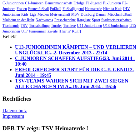
C-Juniorinnen
C1-Junioren
Damenmannschaft
Erfolge
F1-Jugend
F1-Junioren
F2-
Junioren
Frauen
Frauenfußball
Fußball
Fußballjugend
Heimaterde
Hier ist Kult
JHV
Juniorinnen
Kids
Liga
Medien
Meisterschaft
MSV Duisburg Damen
Mädchenfußball
Mülheim an der Ruhr
Nachwuchs
Presseberichte
Rangliste
Sport
Stadtmeisterschaften
Tischtennis
TSV
Turnabteilung
Turnier
Turniere
U11 Juniorinnen
U13 Juniorinnen
U15
Juniorinnen
U17 Juniorinnen
Zweite
[Hier is’ Kult!]
Beliebt
U13-JUNIORINNEN KÄMPFEN – UND VERLIEREN
UNGLÜCKLIC...
2. Dezember 2013 - 22:14
C-JUNIOREN SCHAFFEN AUFSTIEG!
23. Juni 2014 -
10:40
ERFOLGREICHER START FÜR DIE C-JUGEND
12.
Juni 2014 - 19:45
TSV-TEAMS WAHREN SICH MIT ZWEI SIEGEN
ALLE CHANCEN IM A...
19. Juni 2014 - 19:56
Rechtliches
Datenschutz
Impressum
DFB-TV zeigt: TSV Heimaterde !