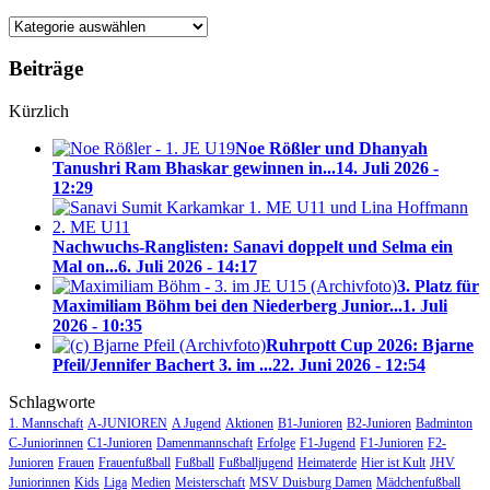
Blog-
Kategorien
Beiträge
Kürzlich
Noe Rößler und Dhanyah
Tanushri Ram Bhaskar gewinnen in...
14. Juli 2026 -
12:29
Nachwuchs-Ranglisten: Sanavi doppelt und Selma ein
Mal on...
6. Juli 2026 - 14:17
3. Platz für
Maximiliam Böhm bei den Niederberg Junior...
1. Juli
2026 - 10:35
Ruhrpott Cup 2026: Bjarne
Pfeil/Jennifer Bachert 3. im ...
22. Juni 2026 - 12:54
Schlagworte
1. Mannschaft
A-JUNIOREN
A Jugend
Aktionen
B1-Junioren
B2-Junioren
Badminton
C-Juniorinnen
C1-Junioren
Damenmannschaft
Erfolge
F1-Jugend
F1-Junioren
F2-
Junioren
Frauen
Frauenfußball
Fußball
Fußballjugend
Heimaterde
Hier ist Kult
JHV
Juniorinnen
Kids
Liga
Medien
Meisterschaft
MSV Duisburg Damen
Mädchenfußball