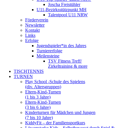
Joscha Freistühler
U11-Bezirksstützpunkt MH
Talentpool U11 NRW
Förderverein
Newsletter
Kontakt
Links
Erfolge
Jugendspieler*in des Jahres
Turniererfolge
Meilensteine
TSV Fitness Treff/
Zirkeltraining & more
TISCHTENNIS
TURNEN
Play School -Schule des Spielens
(div. Altersgruppen)
Eltern-Kind-Turnen
(1 bis 3 Jahre)
Eltern-Kind-Turnen
(3 bis 6 Jahre)
Kinderturnen für Mädchen und Jungen
(7 bis 10 Jahre)
KiddyFit – der Familiensportkurs
Löwenstarke Kids – Selbstbewusst durch Spiel &