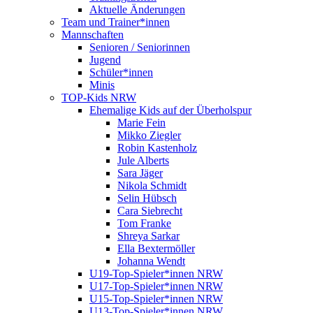
Aktuelle Änderungen
Team und Trainer*innen
Mannschaften
Senioren / Seniorinnen
Jugend
Schüler*innen
Minis
TOP-Kids NRW
Ehemalige Kids auf der Überholspur
Marie Fein
Mikko Ziegler
Robin Kastenholz
Jule Alberts
Sara Jäger
Nikola Schmidt
Selin Hübsch
Cara Siebrecht
Tom Franke
Shreya Sarkar
Ella Bextermöller
Johanna Wendt
U19-Top-Spieler*innen NRW
U17-Top-Spieler*innen NRW
U15-Top-Spieler*innen NRW
U13-Top-Spieler*innen NRW