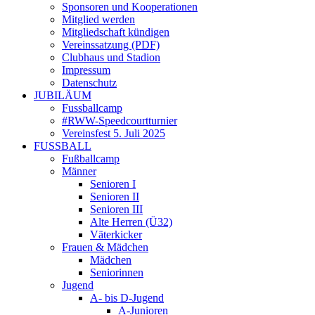
Sponsoren und Kooperationen
Mitglied werden
Mitgliedschaft kündigen
Vereinssatzung (PDF)
Clubhaus und Stadion
Impressum
Datenschutz
JUBILÄUM
Fussballcamp
#RWW-Speedcourtturnier
Vereinsfest 5. Juli 2025
FUSSBALL
Fußballcamp
Männer
Senioren I
Senioren II
Senioren III
Alte Herren (Ü32)
Väterkicker
Frauen & Mädchen
Mädchen
Seniorinnen
Jugend
A- bis D-Jugend
A-Junioren