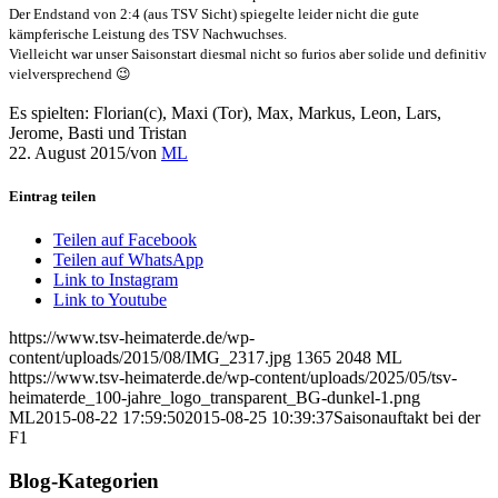
Der Endstand von 2:4 (aus TSV Sicht) spiegelte leider nicht die gute
kämpferische Leistung des TSV Nachwuchses.
Vielleicht war unser Saisonstart diesmal nicht so furios aber solide und definitiv
vielversprechend 😉
Es spielten: Florian(c), Maxi (Tor), Max, Markus, Leon, Lars,
Jerome, Basti und Tristan
22. August 2015
/
von
ML
Eintrag teilen
Teilen auf Facebook
Teilen auf WhatsApp
Link to Instagram
Link to Youtube
https://www.tsv-heimaterde.de/wp-
content/uploads/2015/08/IMG_2317.jpg
1365
2048
ML
https://www.tsv-heimaterde.de/wp-content/uploads/2025/05/tsv-
heimaterde_100-jahre_logo_transparent_BG-dunkel-1.png
ML
2015-08-22 17:59:50
2015-08-25 10:39:37
Saisonauftakt bei der
F1
Blog-Kategorien