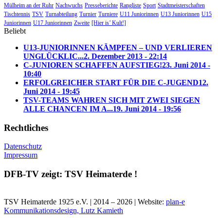
Mülheim an der Ruhr
Nachwuchs
Presseberichte
Rangliste
Sport
Stadtmeisterschaften
Tischtennis
TSV
Turnabteilung
Turnier
Turniere
U11 Juniorinnen
U13 Juniorinnen
U15
Juniorinnen
U17 Juniorinnen
Zweite
[Hier is’ Kult!]
Beliebt
U13-JUNIORINNEN KÄMPFEN – UND VERLIEREN
UNGLÜCKLIC...
2. Dezember 2013 - 22:14
C-JUNIOREN SCHAFFEN AUFSTIEG!
23. Juni 2014 -
10:40
ERFOLGREICHER START FÜR DIE C-JUGEND
12.
Juni 2014 - 19:45
TSV-TEAMS WAHREN SICH MIT ZWEI SIEGEN
ALLE CHANCEN IM A...
19. Juni 2014 - 19:56
Rechtliches
Datenschutz
Impressum
DFB-TV zeigt: TSV Heimaterde !
TSV Heimaterde 1925 e.V. | 2014 – 2026 | Website:
plan-e
Kommunikationsdesign, Lutz Kamieth