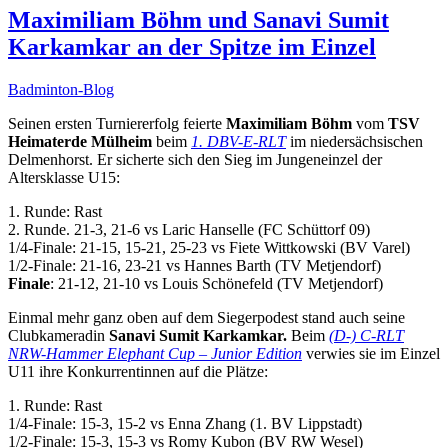
Maximiliam Böhm und Sanavi Sumit
Karkamkar an der Spitze im Einzel
Badminton-Blog
Seinen ersten Turniererfolg feierte
Maximiliam Böhm
vom
TSV
Heimaterde Mülheim
beim
1. DBV-E-RLT
im niedersächsischen
Delmenhorst. Er sicherte sich den Sieg im Jungeneinzel der
Altersklasse U15:
1. Runde: Rast
2. Runde. 21-3, 21-6 vs Laric Hanselle (FC Schüttorf 09)
1/4-Finale: 21-15, 15-21, 25-23 vs Fiete Wittkowski (BV Varel)
1/2-Finale: 21-16, 23-21 vs Hannes Barth (TV Metjendorf)
Finale
: 21-12, 21-10 vs Louis Schönefeld (TV Metjendorf)
Einmal mehr ganz oben auf dem Siegerpodest stand auch seine
Clubkameradin
Sanavi Sumit Karkamkar.
Beim
(D-) C-RLT
NRW-Hammer Elephant Cup – Junior Edition
verwies sie im Einzel
U11 ihre Konkurrentinnen auf die Plätze:
1. Runde: Rast
1/4-Finale: 15-3, 15-2 vs Enna Zhang (1. BV Lippstadt)
1/2-Finale: 15-3, 15-3 vs Romy Kubon (BV RW Wesel)