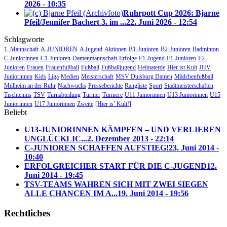
2026 - 10:35
Ruhrpott Cup 2026: Bjarne
Pfeil/Jennifer Bachert 3. im ...
22. Juni 2026 - 12:54
Schlagworte
1. Mannschaft
A-JUNIOREN
A Jugend
Aktionen
B1-Junioren
B2-Junioren
Badminton
C-Juniorinnen
C1-Junioren
Damenmannschaft
Erfolge
F1-Jugend
F1-Junioren
F2-
Junioren
Frauen
Frauenfußball
Fußball
Fußballjugend
Heimaterde
Hier ist Kult
JHV
Juniorinnen
Kids
Liga
Medien
Meisterschaft
MSV Duisburg Damen
Mädchenfußball
Mülheim an der Ruhr
Nachwuchs
Presseberichte
Rangliste
Sport
Stadtmeisterschaften
Tischtennis
TSV
Turnabteilung
Turnier
Turniere
U11 Juniorinnen
U13 Juniorinnen
U15
Juniorinnen
U17 Juniorinnen
Zweite
[Hier is’ Kult!]
Beliebt
U13-JUNIORINNEN KÄMPFEN – UND VERLIEREN
UNGLÜCKLIC...
2. Dezember 2013 - 22:14
C-JUNIOREN SCHAFFEN AUFSTIEG!
23. Juni 2014 -
10:40
ERFOLGREICHER START FÜR DIE C-JUGEND
12.
Juni 2014 - 19:45
TSV-TEAMS WAHREN SICH MIT ZWEI SIEGEN
ALLE CHANCEN IM A...
19. Juni 2014 - 19:56
Rechtliches