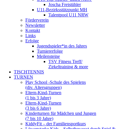
Joscha Freistühler
U11-Bezirksstützpunkt MH
Talentpool U11 NRW
Förderverein
Newsletter
Kontakt
Links
Erfolge
Jugendspieler*in des Jahres
Turniererfolge
Meilensteine
TSV Fitness Treff/
Zirkeltraining & more
TISCHTENNIS
TURNEN
Play School -Schule des Spielens
(div. Altersgruppen)
Eltern-Kind-Turnen
(1 bis 3 Jahre)
Eltern-Kind-Turnen
(3 bis 6 Jahre)
Kinderturnen für Mädchen und Jungen
(7 bis 10 Jahre)
KiddyFit – der Familiensportkurs
Löwenstarke Kids – Selbstbewusst durch Spiel &