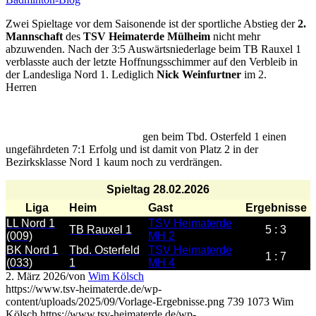
Zwei Spieltage vor dem Saisonende ist der sportliche Abstieg der
2.
Mannschaft
des
TSV Heimaterde
Mülheim
nicht mehr
abzuwenden. Nach der 3:5 Auswärtsniederlage beim TB Rauxel 1
verblasste auch der letzte Hoffnungsschimmer auf den Verbleib in
der Landesliga Nord 1. Lediglich
Nick Weinfurtner
im 2.
Herren
einzel sowie
Tobias Lütkemeyer
im 3. Herreneinzel und
gemeinsam mit
Marko Basic
im 2. Herrendoppel konnten ihre
Partien gewinnen.
Team 4
des
TSV
landete dage
gen beim Tbd. Osterfeld 1 einen
ungefährdeten 7:1 Erfolg und ist damit von Platz 2 in der
Bezirksklasse Nord 1 kaum noch zu verdrängen.
Spieltag 28.02.2026
Liga
Heim
Gast
Ergebnisse
LL Nord 1
TSV Heimaterde
TB Rauxel 1
5 : 3
(009)
MH 2
BK Nord 1
Tbd. Osterfeld
TSV Heimaterde
1 : 7
(033)
1
MH 4
2. März 2026
/
von
Wim Kölsch
https://www.tsv-heimaterde.de/wp-
content/uploads/2025/09/Vorlage-Ergebnisse.png
739
1073
Wim
Kölsch
https://www.tsv-heimaterde.de/wp-