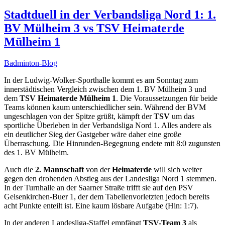
Stadtduell in der Verbandsliga Nord 1: 1.
BV Mülheim 3 vs TSV Heimaterde
Mülheim 1
Badminton-Blog
In der Ludwig-Wolker-Sporthalle kommt es am Sonntag zum
innerstädtischen Vergleich zwischen dem 1. BV Mülheim 3 und
dem
TSV Heimaterde Mülheim 1
. Die Voraussetzungen für beide
Teams können kaum unterschiedlicher sein. Während der BVM
ungeschlagen von der Spitze grüßt, kämpft der
TSV
um das
sportliche Überleben in der Verbandsliga Nord 1. Alles andere als
ein deutlicher Sieg der Gastgeber wäre daher eine große
Überraschung. Die Hinrunden-Begegnung endete mit 8:0 zugunsten
des 1. BV Mülheim.
Auch die
2. Mannschaft
von der
Heimaterde
will sich weiter
gegen den drohenden Abstieg aus der Landesliga Nord 1 stemmen.
In der Turnhalle an der Saarner Straße trifft sie auf den PSV
Gelsenkirchen-Buer 1, der dem Tabellenvorletzten jedoch bereits
acht Punkte enteilt ist. Eine kaum lösbare Aufgabe (Hin: 1:7).
In der anderen Landesliga-Staffel empfängt
TSV-Team 3
als