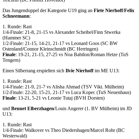
Das Jungendoppel der Kategorie U19 ging an
Fiete Nierhoff
/
Felix
Schneemann
:
1. Runde: Rast
1/4-Finale: 21-8, 21-15 vs Alexander Scheibel/Finn Stwerka
(Hammer SC)
1/2-Finale: 21-15, 14-21, 21-17 vs Leonard Goos (SC BW
Ostenland/Connor Kleinschmidt (BC Herringen)
Finale
: 19-21, 21-15, 27-25 vs Noa Babilon/Roman Hetze (TuS
Tengern)
Einen Silberrang erspielten sich
Ilvie Nierhoff
im ME U13:
1. Runde: Rast
1/4-Finale: 21-9, 21-7 vs Alisha Ahmad (TSV Vikt. Mülheim)
1/2-Finale: 22-20, 15-21, 21-17 vs Luca Kopec (TuS Neuenhaus)
Finale
: 13-21, 5-21 vs Leonie Tutaj (BVH Dorsten)
und
Bennet Elberzhagen
/Louis Angerer (1. BV Mülheim) im JD
U13:
1. Runde: Rast
1/4-Finale: Walkover vs Theo Diedershagen/Marcel Rohr (BC
Westerwald)