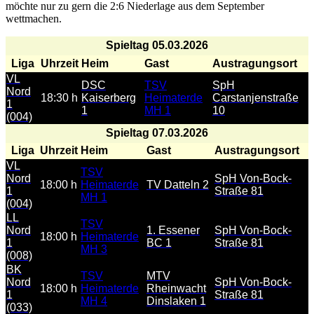
möchte nur zu gern die 2:6 Niederlage aus dem September
wettmachen.
Spieltag 05.03.2026
Liga
Uhrzeit
Heim
Gast
Austragungsort
VL
DSC
TSV
SpH
Nord
18:30 h
Kaiserberg
Heimaterde
Carstanjenstraße
1
1
MH 1
10
(004)
Spieltag 07.03.2026
Liga
Uhrzeit
Heim
Gast
Austragungsort
VL
TSV
Nord
SpH Von-Bock-
18:00 h
Heimaterde
TV Datteln 2
1
Straße 81
MH 1
(004)
LL
TSV
Nord
1. Essener
SpH Von-Bock-
18:00 h
Heimaterde
1
BC 1
Straße 81
MH 3
(008)
BK
TSV
MTV
Nord
SpH Von-Bock-
18:00 h
Heimaterde
Rheinwacht
1
Straße 81
MH 4
Dinslaken 1
(033)