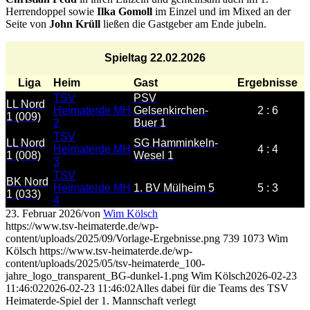
Herrendoppel sowie
Ilka Gomoll
im Einzel und im Mixed an der
Seite von
John Krüll
ließen die Gastgeber am Ende jubeln.
Spieltag 22.02.2026
Liga
Heim
Gast
Ergebnisse
TSV
PSV
LL Nord
Heimaterde MH
Gelsenkirchen-
2 : 6
1 (009)
2
Buer 1
TSV
LL Nord
SG Hamminkeln-
Heimaterde MH
4 : 4
1 (008)
Wesel 1
3
TSV
BK Nord
Heimaterde MH
1. BV Mülheim 5
5 : 3
1 (033)
4
23. Februar 2026
/
von
Wim Kölsch
https://www.tsv-heimaterde.de/wp-
content/uploads/2025/09/Vorlage-Ergebnisse.png
739
1073
Wim
Kölsch
https://www.tsv-heimaterde.de/wp-
content/uploads/2025/05/tsv-heimaterde_100-
jahre_logo_transparent_BG-dunkel-1.png
Wim Kölsch
2026-02-23
11:46:02
2026-02-23 11:46:02
Alles dabei für die Teams des TSV
Heimaterde-Spiel der 1. Mannschaft verlegt