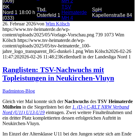
(009)
MH 2
BK
TSV
Tbd.
SpH
Nord 1
18:00 h
Heimaterde
Osterfeld 1
Kapellenstraße 84
(033)
MH 4
26. Februar 2026
/
von
Wim Kölsch
https://www.tsv-heimaterde.de/wp-
content/uploads/2025/05/Vorlage-Vorschau.png
739
1073
Wim
Kölsch
https://www.tsv-heimaterde.de/wp-
content/uploads/2025/05/tsv-heimaterde_100-
jahre_logo_transparent_BG-dunkel-1.png
Wim Kölsch
2026-02-26
11:47:20
2026-02-26 11:48:23
Kellerduell in der Landesliga Nord 1
Ranglisten: TSV-Nachwuchs mit
Topleistungen in Neukirchen-Vluyn
Badminton-Blog
Gleich vier Mal konnte sich der
Nachwuchs
des
TSV Heimaterde
Mülheim
in die Siegerlisten bei der
1. (D-) C-RLT NRW Verband
Nord (U11) U13-U19
eintragen. Zwei weitere Finalteilnahmen und
ein dritter Platz komplettierten dessen erfolgreichen Auftritt in
Neukirchen-Vluyn.
Im Einzel der Altersklasse U11 bei den Jungen setzte sich am Ende