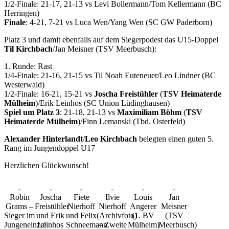
1/2-Finale: 21-17, 21-13 vs Levi Bollermann/Tom Kellermann (BC
Herringen)
Finale
: 4-21, 7-21 vs Luca Wen/Yang Wen (SC GW Paderborn)
Platz 3 und damit ebenfalls auf dem Siegerpodest das U15-Doppel
Til Kirchbach
/Jan Meisner (TSV Meerbusch):
1. Runde: Rast
1/4-Finale: 21-16, 21-15 vs Til Noah Euteneuer/Leo Lindner (BC
Westerwald)
1/2-Finale: 16-21, 15-21 vs
Joscha Freistühler
(
TSV Heimaterde
Mülheim
)/Erik Leinhos (SC Union Lüdinghausen)
Spiel um Platz 3
: 21-18, 21-13 vs
Maximiliam Böhm
(
TSV
Heimaterde Mülheim
)/Finn Lemanski (Tbd. Osterfeld)
Alexander Hinterlandt
/
Leo Kirchbach
belegten einen guten 5.
Rang im Jungendoppel U17
Herzlichen Glückwunsch!
Robin
Joscha
Fiete
Ilvie
Louis
Jan
Grams –
Freistühler
Nierhoff
Nierhoff
Angerer
Meisner
Sieger im
und Erik
und Felix
(Archivfoto)
(1. BV
(TSV
Jungeneinzel
Leinhos
Schneemann
– Zweite
Mülheim)
Meerbusch)