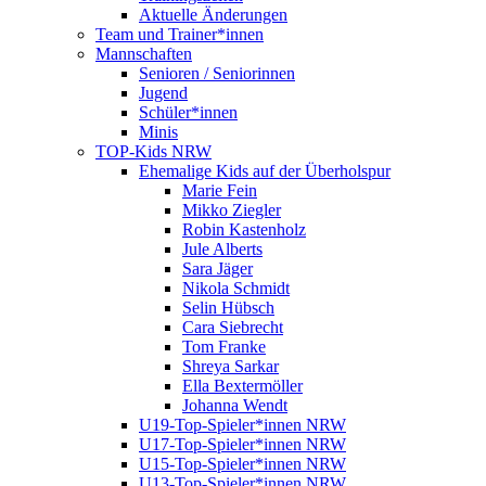
Aktuelle Änderungen
Team und Trainer*innen
Mannschaften
Senioren / Seniorinnen
Jugend
Schüler*innen
Minis
TOP-Kids NRW
Ehemalige Kids auf der Überholspur
Marie Fein
Mikko Ziegler
Robin Kastenholz
Jule Alberts
Sara Jäger
Nikola Schmidt
Selin Hübsch
Cara Siebrecht
Tom Franke
Shreya Sarkar
Ella Bextermöller
Johanna Wendt
U19-Top-Spieler*innen NRW
U17-Top-Spieler*innen NRW
U15-Top-Spieler*innen NRW
U13-Top-Spieler*innen NRW