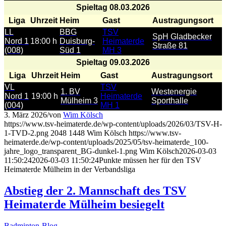
Spieltag 08.03.2026
Liga
Uhrzeit
Heim
Gast
Austragungsort
LL
BBG
TSV
SpH Gladbecker
Nord 1
18:00 h
Duisburg-
Heimaterde
Straße 81
(008)
Süd 1
MH 3
Spieltag 09.03.2026
Liga
Uhrzeit
Heim
Gast
Austragungsort
VL
TSV
1. BV
Westenergie
Nord 1
19:00 h
Heimaterde
Mülheim 3
Sporthalle
(004)
MH 1
3. März 2026
/
von
Wim Kölsch
https://www.tsv-heimaterde.de/wp-content/uploads/2026/03/TSV-H-
1-TVD-2.png
2048
1448
Wim Kölsch
https://www.tsv-
heimaterde.de/wp-content/uploads/2025/05/tsv-heimaterde_100-
jahre_logo_transparent_BG-dunkel-1.png
Wim Kölsch
2026-03-03
11:50:24
2026-03-03 11:50:24
Punkte müssen her für den TSV
Heimaterde Mülheim in der Verbandsliga
Abstieg der 2. Mannschaft des TSV
Heimaterde Mülheim besiegelt
Badminton-Blog