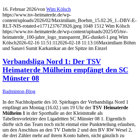
16. Februar 2026
/
von
Wim Kölsch
https://www.tsv-heimaterde.de/wp-
content/uploads/2026/02/Maximiliam_Boehm_15.02.26_1.-DBV-E-
RLT-NIS-rotated-e1771237673926.jpeg
1048
1512
Wim Kölsch
https://www.tsv-heimaterde.de/wp-content/uploads/2025/05/tsv-
heimaterde_100-jahre_logo_transparent_BG-dunkel-1.png
Wim
Kölsch
2026-02-16 11:51:11
2026-02-18 11:13:16
Maximiliam Böhm
und Sanavi Sumit Karkamkar an der Spitze im Einzel
Verbandsliga Nord 1: Der TSV
Heimaterde Mülheim empfängt den SC
Münster 08
Badminton-Blog
In der Nachholpartie des 10. Spieltages der Verbandsliga Nord 1
empfängt am Montag (16.02.) um 19 Uhr der
TSV Heimaterde
Mülheim 1
in der Sporthalle an der Kleiststraße als
Tabellenvorletzter den Ligadritten SC Münster 08 1. Eigentlich
dürfte sich das Team noch nicht einmal eine Punkteteilung erlauben,
um den Anschluss an den TV Datteln 2 und den BV RW Wesel 2,
die drei Zähler mehr auf ihrem Konto haben, nicht gänzlich zu