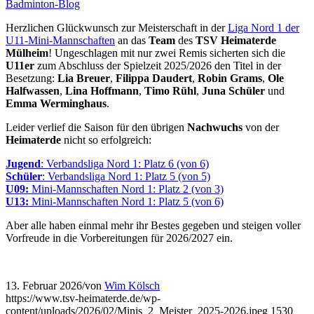
Badminton-Blog
Herzlichen Glückwunsch zur Meisterschaft in der
Liga Nord 1 der
U11-Mini-Mannschaften
an das
Team
des
TSV Heimaterde
Mülheim
! Ungeschlagen mit nur zwei Remis sicherten sich die
U11er
zum Abschluss der Spielzeit 2025/2026 den Titel in der
Besetzung:
Lia Breuer
,
Filippa Daudert
,
Robin Grams
,
Ole
Halfwassen
,
Lina Hoffmann
,
Timo Rühl
,
Juna Schüler
und
Emma Werminghaus
.
Leider verlief die Saison für den übrigen
Nachwuchs
von der
Heimaterde
nicht so erfolgreich:
Jugend
: Verbandsliga Nord 1: Platz 6 (von 6)
Schüler
: Verbandsliga Nord 1: Platz 5 (von 5)
U09:
Mini-Mannschaften Nord 1: Platz 2 (von 3)
U13:
Mini-Mannschaften Nord 1: Platz 5 (von 6)
Aber alle haben einmal mehr ihr Bestes gegeben und steigen voller
Vorfreude in die Vorbereitungen für 2026/2027 ein.
13. Februar 2026
/
von
Wim Kölsch
https://www.tsv-heimaterde.de/wp-
content/uploads/2026/02/Minis_2_Meister_2025-2026.jpeg
1530