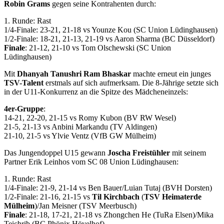
Robin Grams
gegen seine Kontrahenten durch:
1. Runde: Rast
1/4-Finale: 23-21, 21-18 vs Younze Kou (SC Union Lüdinghausen)
1/2-Finale: 18-21, 21-13, 21-19 vs Aaron Sharma (BC Düsseldorf)
Finale
: 21-12, 21-10 vs Tom Olschewski (SC Union
Lüdinghausen)
Mit
Dhanyah Tanushri Ram Bhaskar
machte erneut ein junges
TSV-Talent
erstmals auf sich aufmerksam. Die 8-Jährige setzte sich
in der U11-Konkurrenz an die Spitze des Mädcheneinzels:
4er-Gruppe
:
14-21, 22-20, 21-15 vs Romy Kubon (BV RW Wesel)
21-5, 21-13 vs Anbini Markandu (TV Aldingen)
21-10, 21-5 vs Ylvie Ventz (VfB GW Mülheim)
Das Jungendoppel U15 gewann
Joscha Freistühler
mit seinem
Partner Erik Leinhos vom SC 08 Union Lüdinghausen:
1. Runde: Rast
1/4-Finale: 21-9, 21-14 vs Ben Bauer/Luian Tutaj (BVH Dorsten)
1/2-Finale: 21-16, 21-15 vs
Til Kirchbach
(
TSV Heimaterde
Mülheim
)/Jan Meisner (TSV Meerbusch)
Finale
: 21-18, 17-21, 21-18 vs Zhongchen He (TuRa Elsen)/Mika
Teichrib (BC Phönix Hövelhof)