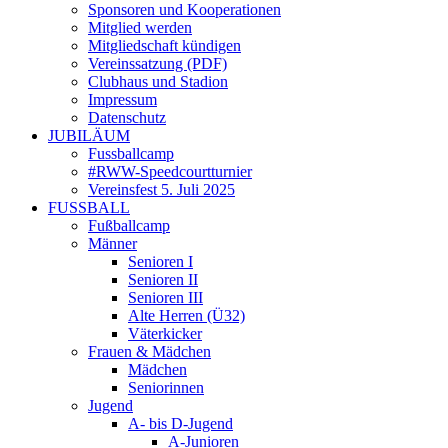
Sponsoren und Kooperationen
Mitglied werden
Mitgliedschaft kündigen
Vereinssatzung (PDF)
Clubhaus und Stadion
Impressum
Datenschutz
JUBILÄUM
Fussballcamp
#RWW-Speedcourtturnier
Vereinsfest 5. Juli 2025
FUSSBALL
Fußballcamp
Männer
Senioren I
Senioren II
Senioren III
Alte Herren (Ü32)
Väterkicker
Frauen & Mädchen
Mädchen
Seniorinnen
Jugend
A- bis D-Jugend
A-Junioren