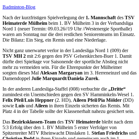
Badminton-Blog
Nach der kurzfristigen Spielverlegung der
1. Mannschaft
des
TSV
Heimaterde Mülheim
beim 1. BV Mülheim 3 in der Verbandsliga
Nord 1 (neuer Termin: 09.03.26//19 Uhr //Westenergie Sporthalle)
waren am Sonntag nur die drei restlichen Seniorenteams im Einsatz.
Die Bilanz: Ein Sieg, ein Remis und eine Niederlage.
Nicht ganz unerwartet verlor in der Landesliga Nord 1 (009) der
TSV MH 2
mit 2:6 gegen den PSV Gelsenkirchen-Buer 1. Damit
dürfte drei Spieltage vor Saisonende der sportliche Abstieg nicht
mehr zu vermeiden sein. Für die Ehrenpunkte der Mülheimer
sorgten dieses Mal
Aleksan Margaryan
im 3. Herreneinzel und das
Damendoppel
Julie Marquardt
/
Daniela Zurek
.
In der anderen Landesliga-Staffel (008) verbuchte die
„Dritte“
zumindest ein Unentschieden gegen den SV Hamminkeln-Wesel 1.
Felix Pfeil
/
Luis Heppner
(2. HD),
Aileen Pfeil
/
Pia Mölder
(DD)
sowie
Luis
und
Aileen
in ihren Einzeln sicherten das Remis. Mit
Platz 4 in der Tabelle sollte der Klassenerhalt nahezu gesichert sein.
Das
Bezirksklassen-Team
des
TSV Heimaterde
bleibt nach dem
5:3 Erfolg über den 1. BV Mülheim 5 erster Verfolger von
Spitzenreiter MTV Rheinwacht Dinslaken 1.
Stefan Friedrichs
und
Christian Pedd
in ihren Einzeln und gemeinsam auch im 1.