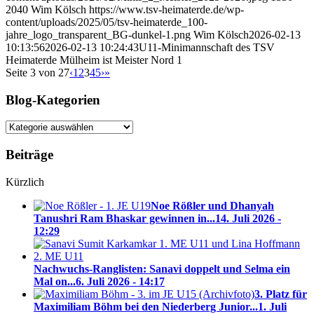
2040
Wim Kölsch
https://www.tsv-heimaterde.de/wp-
content/uploads/2025/05/tsv-heimaterde_100-
jahre_logo_transparent_BG-dunkel-1.png
Wim Kölsch
2026-02-13
10:13:56
2026-02-13 10:24:43
U11-Minimannschaft des TSV
Heimaterde Mülheim ist Meister Nord 1
Seite 3 von 27
‹
1
2
3
4
5
›
»
Blog-Kategorien
Blog-
Kategorien
Beiträge
Kürzlich
Noe Rößler und Dhanyah
Tanushri Ram Bhaskar gewinnen in...
14. Juli 2026 -
12:29
Nachwuchs-Ranglisten: Sanavi doppelt und Selma ein
Mal on...
6. Juli 2026 - 14:17
3. Platz für
Maximiliam Böhm bei den Niederberg Junior...
1. Juli