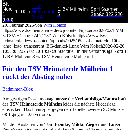
BK
TSV
Nord
1. BV Mülheim
SpH Saarner
11:00 h
Heimaterde
1
5
Straße 322-220
MH 4
(033)
20. Februar 2026
/
von
Wim Kölsch
https://www.tsv-heimaterde.de/wp-content/uploads/2026/02/BVM-
3-TSV-H1.png
2245
1587
Wim Kölsch
https://www.tsv-
heimaterde.de/wp-content/uploads/2025/05/tsv-heimaterde_100-
jahre_logo_transparent_BG-dunkel-1.png
Wim Kölsch
2026-02-20
10:33:04
2026-02-20 10:37:20
Stadtduell in der Verbandsliga Nord 1:
1. BV Mülheim 3 vs TSV Heimaterde Mülheim 1
Für den TSV Heimaterde Mülheim 1
rückt der Abstieg näher
Badminton-Blog
Am gestrigen Rosenmontag musste die
Verbandsliga-Mannschaft
des
TSV Heimaterde Mülheim
leider die nächste Niederlage
einstecken. Das Heimspiel gegen den Tabellenzweiten SC Münster
08 1 ging mit 2:6 verloren.
Mit den Ausfällen von
Tom Franke
,
Mikko Ziegler
und
Luisa
Ducrée
mussten erneut drei arrivierte Stammkräfte ersetzt werden.