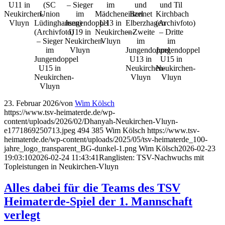
U11 in
(SC
– Sieger
im
und
und Til
Neukirchen-
Union
im
Mädcheneinzel
Bennet
Kirchbach
Vluyn
Lüdinghausen)
Jungendoppel
U13 in
Elberzhagen
(Archivfoto)
(Archivfoto)
U19 in
Neukirchen-
– Zweite
– Dritte
– Sieger
Neukirchen-
Vluyn
im
im
im
Vluyn
Jungendoppel
Jungendoppel
Jungendoppel
U13 in
U15 in
U15 in
Neukirchen-
Neukirchen-
Neukirchen-
Vluyn
Vluyn
Vluyn
23. Februar 2026
/
von
Wim Kölsch
https://www.tsv-heimaterde.de/wp-
content/uploads/2026/02/Dhanyah-Neukirchen-Vluyn-
e1771869250713.jpeg
494
385
Wim Kölsch
https://www.tsv-
heimaterde.de/wp-content/uploads/2025/05/tsv-heimaterde_100-
jahre_logo_transparent_BG-dunkel-1.png
Wim Kölsch
2026-02-23
19:03:10
2026-02-24 11:43:41
Ranglisten: TSV-Nachwuchs mit
Topleistungen in Neukirchen-Vluyn
Alles dabei für die Teams des TSV
Heimaterde-Spiel der 1. Mannschaft
verlegt