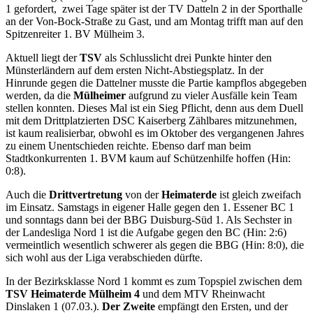
1 gefordert, zwei Tage später ist der TV Datteln 2 in der Sporthalle
an der Von-Bock-Straße zu Gast, und am Montag trifft man auf den
Spitzenreiter 1. BV Mülheim 3.
Aktuell liegt der
TSV
als Schlusslicht drei Punkte hinter den
Münsterländern auf dem ersten Nicht-Abstiegsplatz. In der
Hinrunde gegen die Dattelner musste die Partie kampflos abgegeben
werden, da die
Mülheimer
aufgrund zu vieler Ausfälle kein Team
stellen konnten. Dieses Mal ist ein Sieg Pflicht, denn aus dem Duell
mit dem Drittplatzierten DSC Kaiserberg Zählbares mitzunehmen,
ist kaum realisierbar, obwohl es im Oktober des vergangenen Jahres
zu einem Unentschieden reichte. Ebenso darf man beim
Stadtkonkurrenten 1. BVM kaum auf Schützenhilfe hoffen (Hin:
0:8).
Auch die
Drittvertretung
von der
Heimaterde
ist gleich zweifach
im Einsatz. Samstags in eigener Halle gegen den 1. Essener BC 1
und sonntags dann bei der BBG Duisburg-Süd 1. Als Sechster in
der Landesliga Nord 1 ist die Aufgabe gegen den BC (Hin: 2:6)
vermeintlich wesentlich schwerer als gegen die BBG (Hin: 8:0), die
sich wohl aus der Liga verabschieden dürfte.
In der Bezirksklasse Nord 1 kommt es zum Topspiel zwischen dem
TSV Heimaterde Mülheim 4
und dem MTV Rheinwacht
Dinslaken 1 (07.03.).
Der Zweite
empfängt den Ersten, und der