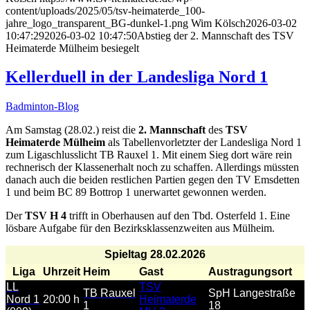
content/uploads/2025/05/tsv-heimaterde_100-
jahre_logo_transparent_BG-dunkel-1.png
Wim Kölsch
2026-03-02
10:47:29
2026-03-02 10:47:50
Abstieg der 2. Mannschaft des TSV
Heimaterde Mülheim besiegelt
Kellerduell in der Landesliga Nord 1
Badminton-Blog
Am Samstag (28.02.) reist die
2. Mannschaft
des
TSV
Heimaterde Mülheim
als Tabellenvorletzter der Landesliga Nord 1
zum Ligaschlusslicht TB Rauxel 1. Mit einem Sieg dort wäre rein
rechnerisch der Klassenerhalt noch zu schaffen. Allerdings müssten
danach auch die beiden restlichen Partien gegen den TV Emsdetten
1 und beim BC 89 Bottrop 1 unerwartet gewonnen werden.
Der
TSV H 4
trifft in Oberhausen auf den Tbd. Osterfeld 1. Eine
lösbare Aufgabe für den Bezirksklassenzweiten aus Mülheim.
Spieltag 28.02.2026
Liga
Uhrzeit
Heim
Gast
Austragungsort
LL
TSV
TB Rauxel
SpH Langestraße
Nord 1
20:00 h
Heimaterde
1
18