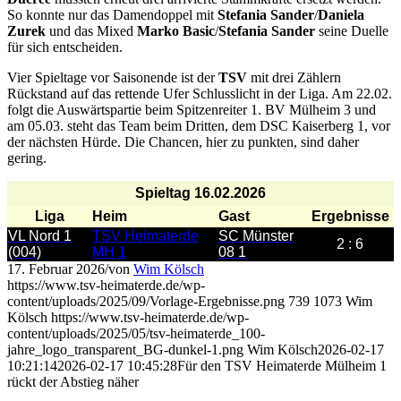
So konnte nur das Damendoppel mit
Stefania Sander
/
Daniela
Zurek
und das Mixed
Marko Basic
/
Stefania Sander
seine Duelle
für sich entscheiden.
Vier Spieltage vor Saisonende ist der
TSV
mit drei Zählern
Rückstand auf das rettende Ufer Schlusslicht in der Liga. Am 22.02.
folgt die Auswärtspartie beim Spitzenreiter 1. BV Mülheim 3 und
am 05.03. steht das Team beim Dritten, dem DSC Kaiserberg 1, vor
der nächsten Hürde. Die Chancen, hier zu punkten, sind daher
gering.
Spieltag 16.02.2026
Liga
Heim
Gast
Ergebnisse
VL Nord 1
TSV Heimaterde
SC Münster
2 : 6
(004)
MH 1
08 1
17. Februar 2026
/
von
Wim Kölsch
https://www.tsv-heimaterde.de/wp-
content/uploads/2025/09/Vorlage-Ergebnisse.png
739
1073
Wim
Kölsch
https://www.tsv-heimaterde.de/wp-
content/uploads/2025/05/tsv-heimaterde_100-
jahre_logo_transparent_BG-dunkel-1.png
Wim Kölsch
2026-02-17
10:21:14
2026-02-17 10:45:28
Für den TSV Heimaterde Mülheim 1
rückt der Abstieg näher