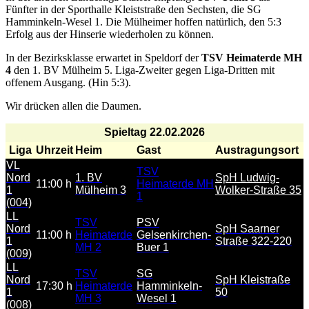
Fünfter in der Sporthalle Kleiststraße den Sechsten, die SG
Hamminkeln-Wesel 1. Die Mülheimer hoffen natürlich, den 5:3
Erfolg aus der Hinserie wiederholen zu können.
In der Bezirksklasse erwartet in Speldorf der
TSV Heimaterde MH
4
den 1. BV Mülheim 5. Liga-Zweiter gegen Liga-Dritten mit
offenem Ausgang. (Hin 5:3).
Wir drücken allen die Daumen.
Spieltag 22.02.2026
Liga
Uhrzeit
Heim
Gast
Austragungsort
VL
TSV
Nord
1. BV
SpH Ludwig-
11:00 h
Heimaterde MH
1
Mülheim 3
Wolker-Straße 35
1
(004)
LL
TSV
PSV
Nord
SpH Saarner
11:00 h
Heimaterde
Gelsenkirchen-
1
Straße 322-220
MH 2
Buer 1
(009)
LL
TSV
SG
Nord
SpH Kleistraße
17:30 h
Heimaterde
Hamminkeln-
1
50
MH 3
Wesel 1
(008)