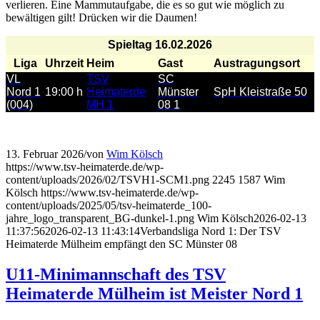
verlieren. Eine Mammutaufgabe, die es so gut wie möglich zu
bewältigen gilt! Drücken wir die Daumen!
Spieltag 16.02.2026
Liga
Uhrzeit
Heim
Gast
Austragungsort
VL
TSV
SC
Nord 1
19:00 h
Heimaterde
Münster
SpH Kleistraße 50
(004)
MH 1
08 1
13. Februar 2026
/
von
Wim Kölsch
https://www.tsv-heimaterde.de/wp-
content/uploads/2026/02/TSVH1-SCM1.png
2245
1587
Wim
Kölsch
https://www.tsv-heimaterde.de/wp-
content/uploads/2025/05/tsv-heimaterde_100-
jahre_logo_transparent_BG-dunkel-1.png
Wim Kölsch
2026-02-13
11:37:56
2026-02-13 11:43:14
Verbandsliga Nord 1: Der TSV
Heimaterde Mülheim empfängt den SC Münster 08
U11-Minimannschaft des TSV
Heimaterde Mülheim ist Meister Nord 1