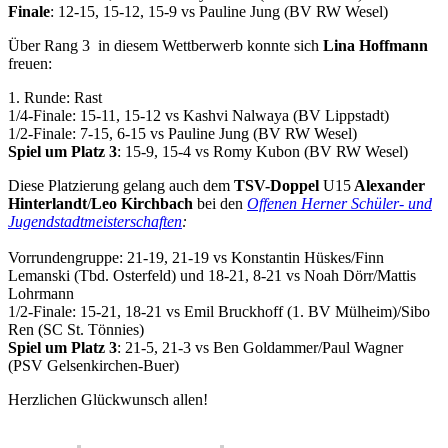
Finale
: 12-15, 15-12, 15-9 vs Pauline Jung (BV RW Wesel)
Über Rang 3 in diesem Wettberwerb konnte sich
Lina Hoffmann
freuen:
1. Runde: Rast
1/4-Finale: 15-11, 15-12 vs Kashvi Nalwaya (BV Lippstadt)
1/2-Finale: 7-15, 6-15 vs Pauline Jung (BV RW Wesel)
Spiel um Platz 3
: 15-9, 15-4 vs Romy Kubon (BV RW Wesel)
Diese Platzierung gelang auch dem
TSV-Doppel
U15
Alexander
Hinterlandt
/
Leo Kirchbach
bei den
Offenen Herner Schüler- und
Jugendstadtmeisterschaften
:
Vorrundengruppe: 21-19, 21-19 vs Konstantin Hüskes/Finn
Lemanski (Tbd. Osterfeld) und 18-21, 8-21 vs Noah Dörr/Mattis
Lohrmann
1/2-Finale: 15-21, 18-21 vs Emil Bruckhoff (1. BV Mülheim)/Sibo
Ren (SC St. Tönnies)
Spiel um Platz 3
: 21-5, 21-3 vs Ben Goldammer/Paul Wagner
(PSV Gelsenkirchen-Buer)
Herzlichen Glückwunsch allen!