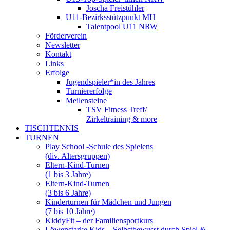
Joscha Freistühler
U11-Bezirksstützpunkt MH
Talentpool U11 NRW
Förderverein
Newsletter
Kontakt
Links
Erfolge
Jugendspieler*in des Jahres
Turniererfolge
Meilensteine
TSV Fitness Treff/
Zirkeltraining & more
TISCHTENNIS
TURNEN
Play School -Schule des Spielens
(div. Altersgruppen)
Eltern-Kind-Turnen
(1 bis 3 Jahre)
Eltern-Kind-Turnen
(3 bis 6 Jahre)
Kinderturnen für Mädchen und Jungen
(7 bis 10 Jahre)
KiddyFit – der Familiensportkurs
Löwenstarke Kids – Selbstbewusst durch Spiel &