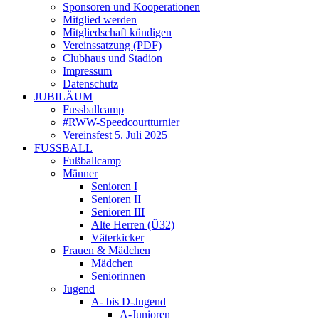
Sponsoren und Kooperationen
Mitglied werden
Mitgliedschaft kündigen
Vereinssatzung (PDF)
Clubhaus und Stadion
Impressum
Datenschutz
JUBILÄUM
Fussballcamp
#RWW-Speedcourtturnier
Vereinsfest 5. Juli 2025
FUSSBALL
Fußballcamp
Männer
Senioren I
Senioren II
Senioren III
Alte Herren (Ü32)
Väterkicker
Frauen & Mädchen
Mädchen
Seniorinnen
Jugend
A- bis D-Jugend
A-Junioren