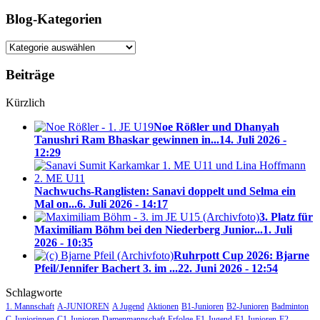
Blog-Kategorien
Blog-
Kategorien
Beiträge
Kürzlich
Noe Rößler und Dhanyah
Tanushri Ram Bhaskar gewinnen in...
14. Juli 2026 -
12:29
Nachwuchs-Ranglisten: Sanavi doppelt und Selma ein
Mal on...
6. Juli 2026 - 14:17
3. Platz für
Maximiliam Böhm bei den Niederberg Junior...
1. Juli
2026 - 10:35
Ruhrpott Cup 2026: Bjarne
Pfeil/Jennifer Bachert 3. im ...
22. Juni 2026 - 12:54
Schlagworte
1. Mannschaft
A-JUNIOREN
A Jugend
Aktionen
B1-Junioren
B2-Junioren
Badminton
C-Juniorinnen
C1-Junioren
Damenmannschaft
Erfolge
F1-Jugend
F1-Junioren
F2-