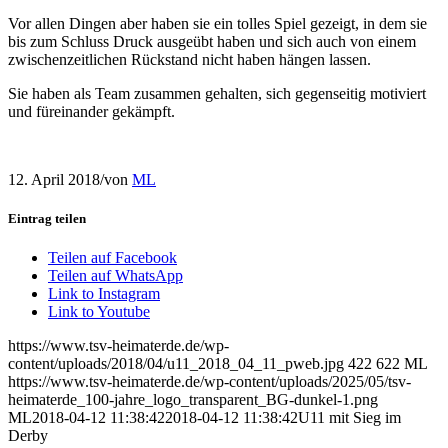
Vor allen Dingen aber haben sie ein tolles Spiel gezeigt, in dem sie
bis zum Schluss Druck ausgeübt haben und sich auch von einem
zwischenzeitlichen Rückstand nicht haben hängen lassen.
Sie haben als Team zusammen gehalten, sich gegenseitig motiviert
und füreinander gekämpft.
12. April 2018
/
von
ML
Eintrag teilen
Teilen auf Facebook
Teilen auf WhatsApp
Link to Instagram
Link to Youtube
https://www.tsv-heimaterde.de/wp-
content/uploads/2018/04/u11_2018_04_11_pweb.jpg
422
622
ML
https://www.tsv-heimaterde.de/wp-content/uploads/2025/05/tsv-
heimaterde_100-jahre_logo_transparent_BG-dunkel-1.png
ML
2018-04-12 11:38:42
2018-04-12 11:38:42
U11 mit Sieg im
Derby