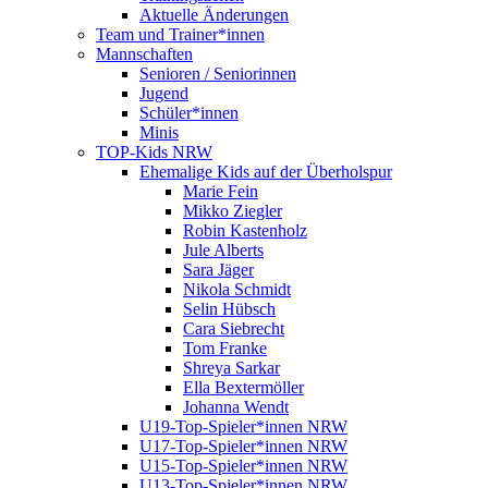
Aktuelle Änderungen
Team und Trainer*innen
Mannschaften
Senioren / Seniorinnen
Jugend
Schüler*innen
Minis
TOP-Kids NRW
Ehemalige Kids auf der Überholspur
Marie Fein
Mikko Ziegler
Robin Kastenholz
Jule Alberts
Sara Jäger
Nikola Schmidt
Selin Hübsch
Cara Siebrecht
Tom Franke
Shreya Sarkar
Ella Bextermöller
Johanna Wendt
U19-Top-Spieler*innen NRW
U17-Top-Spieler*innen NRW
U15-Top-Spieler*innen NRW
U13-Top-Spieler*innen NRW