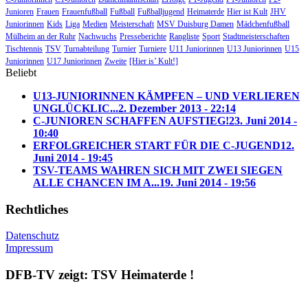
Junioren
Frauen
Frauenfußball
Fußball
Fußballjugend
Heimaterde
Hier ist Kult
JHV
Juniorinnen
Kids
Liga
Medien
Meisterschaft
MSV Duisburg Damen
Mädchenfußball
Mülheim an der Ruhr
Nachwuchs
Presseberichte
Rangliste
Sport
Stadtmeisterschaften
Tischtennis
TSV
Turnabteilung
Turnier
Turniere
U11 Juniorinnen
U13 Juniorinnen
U15
Juniorinnen
U17 Juniorinnen
Zweite
[Hier is’ Kult!]
Beliebt
U13-JUNIORINNEN KÄMPFEN – UND VERLIEREN
UNGLÜCKLIC...
2. Dezember 2013 - 22:14
C-JUNIOREN SCHAFFEN AUFSTIEG!
23. Juni 2014 -
10:40
ERFOLGREICHER START FÜR DIE C-JUGEND
12.
Juni 2014 - 19:45
TSV-TEAMS WAHREN SICH MIT ZWEI SIEGEN
ALLE CHANCEN IM A...
19. Juni 2014 - 19:56
Rechtliches
Datenschutz
Impressum
DFB-TV zeigt: TSV Heimaterde !