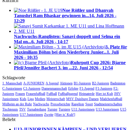
Kürzlich
Noe Rößler und Dhanyah
Tanushri Ram Bhaskar gewinnen in...
14. Juli 2026 -
12:29
Nachwuchs-Ranglisten: Sanavi doppelt und Selma ein
Mal on...
6. Juli 2026 - 14:17
3. Platz für
Maximiliam Böhm bei den Niederberg Junior...
1. Juli
2026 - 10:35
Ruhrpott Cup 2026: Bjarne
Pfeil/Jennifer Bachert 3. im ...
22. Juni 2026 - 12:54
Schlagworte
1. Mannschaft
A-JUNIOREN
A Jugend
Aktionen
B1-Junioren
B2-Junioren
Badminton
C-Juniorinnen
C1-Junioren
Damenmannschaft
Erfolge
F1-Jugend
F1-Junioren
F2-
Junioren
Frauen
Frauenfußball
Fußball
Fußballjugend
Heimaterde
Hier ist Kult
JHV
Juniorinnen
Kids
Liga
Medien
Meisterschaft
MSV Duisburg Damen
Mädchenfußball
Mülheim an der Ruhr
Nachwuchs
Presseberichte
Rangliste
Sport
Stadtmeisterschaften
Tischtennis
TSV
Turnabteilung
Turnier
Turniere
U11 Juniorinnen
U13 Juniorinnen
U15
Juniorinnen
U17 Juniorinnen
Zweite
[Hier is’ Kult!]
Beliebt
U13-JUNIORINNEN KÄMPFEN – UND VERLIEREN