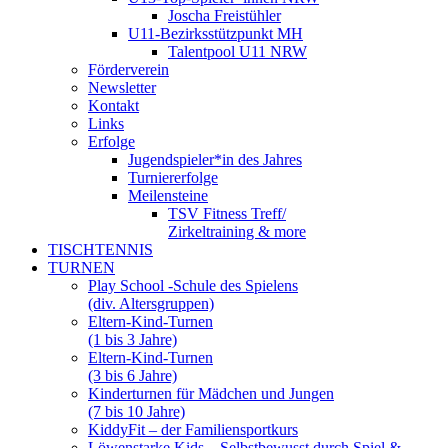
Joscha Freistühler
U11-Bezirksstützpunkt MH
Talentpool U11 NRW
Förderverein
Newsletter
Kontakt
Links
Erfolge
Jugendspieler*in des Jahres
Turniererfolge
Meilensteine
TSV Fitness Treff/
Zirkeltraining & more
TISCHTENNIS
TURNEN
Play School -Schule des Spielens
(div. Altersgruppen)
Eltern-Kind-Turnen
(1 bis 3 Jahre)
Eltern-Kind-Turnen
(3 bis 6 Jahre)
Kinderturnen für Mädchen und Jungen
(7 bis 10 Jahre)
KiddyFit – der Familiensportkurs
Löwenstarke Kids – Selbstbewusst durch Spiel &