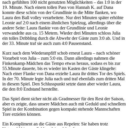
nach gefühlten 100 nicht genutzten Möglichkeiten – das 1:0 in der
19. Minute. Nach einem tollen Pass von Hannah K. auf Dana
konnte diese schön von der Grundlinie in die Mitte flanken, wo
Laura den Ball volley verarbeitete. Nur drei Minuten später erhöhte
Leonie auf 2:0 nach einem ähnlichen Spielzug, allerdings über die
andere Seite: Laura flankte von der Grundlinie und Leonie
verwandelte aus ca. 15 Metern. Wieder drei Minuten schloss Julia
ein tolles Dribbling durch die Abwehr der Gäste zum 3:0 ab. Und in
der 33. Minute traf sie auch zum 4:0 Pausenstand.
Kurz nach dem Wiederanpfiff schob erneut Laura – nach schöner
Vorarbeit von Julia – zum 5:0 ein. Dann allerdings nahmen die
Finkenkamp-Mädchen das Tempo etwas heraus, sodass es bis zur
55.Minute dauerte, bis es wieder im Kasten der Gäste klingelte:
Nach einer Flanke von Dana erzielte Laura ihr drittes Tor des Spiels.
In der 70. Minute legte Julia nach und traf ebenfalls zum dritten Mal
in diesem Spiel. Den Schlusspunkt setzte dann aber wieder Laura,
die den 8:0 Endstand herstellte.
Das Spiel dient sicher nicht als Gradmesser für den Rest der Saison,
aber es zeigte, dass unsere Mädchen auch mit Geduld und schnellem
Spiel in der Kombination gegen kompakt stehende Mannschaften
Tore erzielen können.
Ein Kompliment an die Gäste aus Repelen: Sie haben trotz