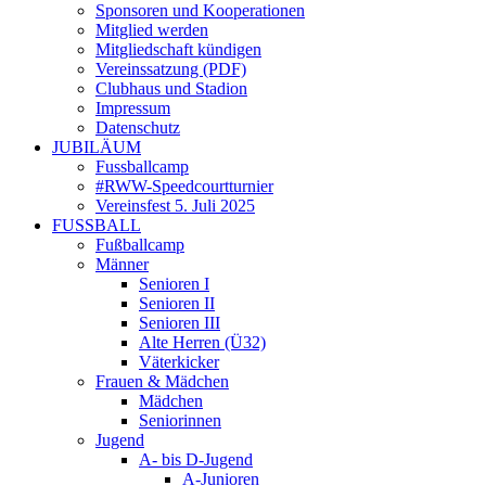
Sponsoren und Kooperationen
Mitglied werden
Mitgliedschaft kündigen
Vereinssatzung (PDF)
Clubhaus und Stadion
Impressum
Datenschutz
JUBILÄUM
Fussballcamp
#RWW-Speedcourtturnier
Vereinsfest 5. Juli 2025
FUSSBALL
Fußballcamp
Männer
Senioren I
Senioren II
Senioren III
Alte Herren (Ü32)
Väterkicker
Frauen & Mädchen
Mädchen
Seniorinnen
Jugend
A- bis D-Jugend
A-Junioren