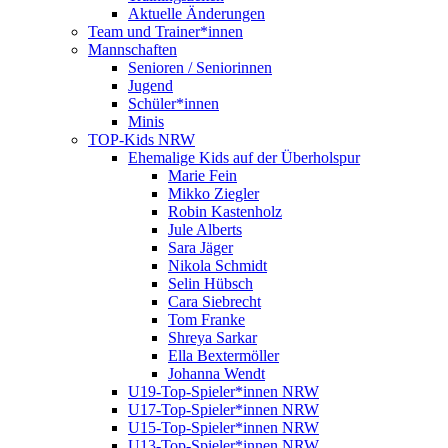
Aktuelle Änderungen
Team und Trainer*innen
Mannschaften
Senioren / Seniorinnen
Jugend
Schüler*innen
Minis
TOP-Kids NRW
Ehemalige Kids auf der Überholspur
Marie Fein
Mikko Ziegler
Robin Kastenholz
Jule Alberts
Sara Jäger
Nikola Schmidt
Selin Hübsch
Cara Siebrecht
Tom Franke
Shreya Sarkar
Ella Bextermöller
Johanna Wendt
U19-Top-Spieler*innen NRW
U17-Top-Spieler*innen NRW
U15-Top-Spieler*innen NRW
U13-Top-Spieler*innen NRW