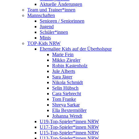
Aktuelle Änderungen
Team und Trainer*innen
Mannschaften
Senioren / Seniorinnen
Jugend
Schüler*innen
Minis
TOP-Kids NRW
Ehemalige Kids auf der Überholspur
Marie Fein
Mikko Ziegler
Robin Kastenholz
Jule Alberts
Sara Jäger
Nikola Schmidt
Selin Hübsch
Cara Siebrecht
Tom Franke
Shreya Sarkar
Ella Bextermöller
Johanna Wendt
U19-Top-Spieler*innen NRW
U17-Top-Spieler*innen NRW
U15-Top-Spieler*innen NRW
U13-Top-Spieler*innen NRW