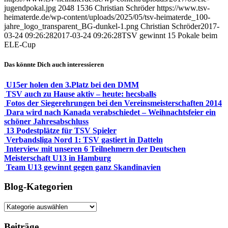
jugendpokal.jpg
2048
1536
Christian Schröder
https://www.tsv-
heimaterde.de/wp-content/uploads/2025/05/tsv-heimaterde_100-
jahre_logo_transparent_BG-dunkel-1.png
Christian Schröder
2017-
03-24 09:26:28
2017-03-24 09:26:28
TSV gewinnt 15 Pokale beim
ELE-Cup
Das könnte Dich auch interessieren
U15er holen den 3.Platz bei den DMM
TSV auch zu Hause aktiv – heute: hecsballs
Fotos der Siegerehrungen bei den Vereinsmeisterschaften 2014
Dara wird nach Kanada verabschiedet – Weihnachtsfeier ein
schöner Jahresabschluss
13 Podestplätze für TSV Spieler
Verbandsliga Nord 1: TSV gastiert in Datteln
Interview mit unseren 6 Teilnehmern der Deutschen
Meisterschaft U13 in Hamburg
Team U13 gewinnt gegen ganz Skandinavien
Blog-Kategorien
Blog-
Kategorien
Beiträge