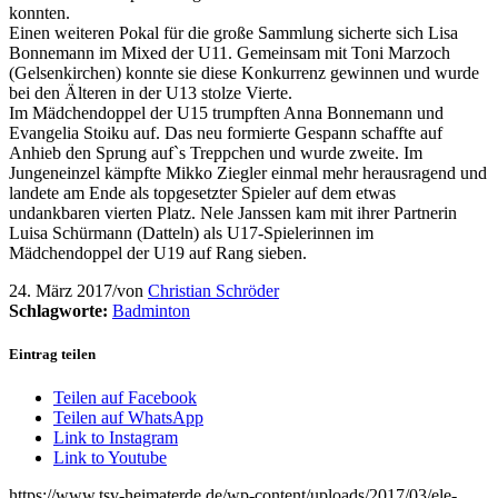
konnten.
Einen weiteren Pokal für die große Sammlung sicherte sich Lisa
Bonnemann im Mixed der U11. Gemeinsam mit Toni Marzoch
(Gelsenkirchen) konnte sie diese Konkurrenz gewinnen und wurde
bei den Älteren in der U13 stolze Vierte.
Im Mädchendoppel der U15 trumpften Anna Bonnemann und
Evangelia Stoiku auf. Das neu formierte Gespann schaffte auf
Anhieb den Sprung auf`s Treppchen und wurde zweite. Im
Jungeneinzel kämpfte Mikko Ziegler einmal mehr herausragend und
landete am Ende als topgesetzter Spieler auf dem etwas
undankbaren vierten Platz. Nele Janssen kam mit ihrer Partnerin
Luisa Schürmann (Datteln) als U17-Spielerinnen im
Mädchendoppel der U19 auf Rang sieben.
24. März 2017
/
von
Christian Schröder
Schlagworte:
Badminton
Eintrag teilen
Teilen auf Facebook
Teilen auf WhatsApp
Link to Instagram
Link to Youtube
https://www.tsv-heimaterde.de/wp-content/uploads/2017/03/ele-