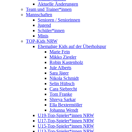
Aktuelle Änderungen
Team und Trainer*innen
Mannschaften
Senioren / Seniorinnen
Jugend
Schüler*innen
Minis
TOP-Kids NRW
Ehemalige Kids auf der Überholspur
Marie Fein
Mikko Ziegler
Robin Kastenholz
Jule Alberts
Sara Jäger
Nikola Schmidt
Selin Hübsch
Cara Siebrecht
Tom Franke
Shreya Sarkar
Ella Bextermöller
Johanna Wendt
U19-Top-Spieler*innen NRW
U17-Top-Spieler*innen NRW
U15-Top-Spieler*innen NRW
U13-Top-Spieler*innen NRW