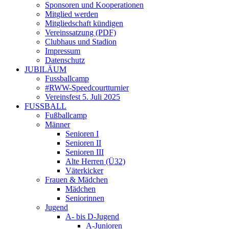
Sponsoren und Kooperationen
Mitglied werden
Mitgliedschaft kündigen
Vereinssatzung (PDF)
Clubhaus und Stadion
Impressum
Datenschutz
JUBILÄUM
Fussballcamp
#RWW-Speedcourtturnier
Vereinsfest 5. Juli 2025
FUSSBALL
Fußballcamp
Männer
Senioren I
Senioren II
Senioren III
Alte Herren (Ü32)
Väterkicker
Frauen & Mädchen
Mädchen
Seniorinnen
Jugend
A- bis D-Jugend
A-Junioren