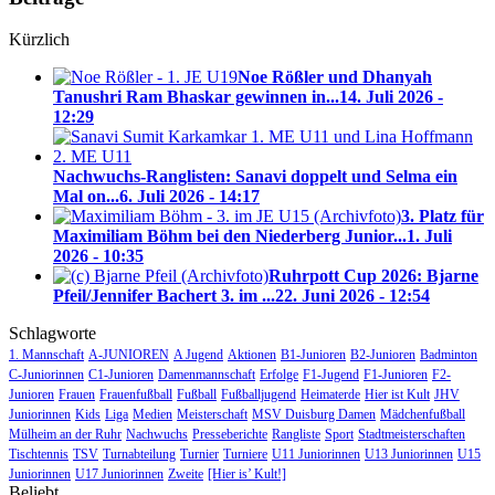
Kürzlich
Noe Rößler und Dhanyah
Tanushri Ram Bhaskar gewinnen in...
14. Juli 2026 -
12:29
Nachwuchs-Ranglisten: Sanavi doppelt und Selma ein
Mal on...
6. Juli 2026 - 14:17
3. Platz für
Maximiliam Böhm bei den Niederberg Junior...
1. Juli
2026 - 10:35
Ruhrpott Cup 2026: Bjarne
Pfeil/Jennifer Bachert 3. im ...
22. Juni 2026 - 12:54
Schlagworte
1. Mannschaft
A-JUNIOREN
A Jugend
Aktionen
B1-Junioren
B2-Junioren
Badminton
C-Juniorinnen
C1-Junioren
Damenmannschaft
Erfolge
F1-Jugend
F1-Junioren
F2-
Junioren
Frauen
Frauenfußball
Fußball
Fußballjugend
Heimaterde
Hier ist Kult
JHV
Juniorinnen
Kids
Liga
Medien
Meisterschaft
MSV Duisburg Damen
Mädchenfußball
Mülheim an der Ruhr
Nachwuchs
Presseberichte
Rangliste
Sport
Stadtmeisterschaften
Tischtennis
TSV
Turnabteilung
Turnier
Turniere
U11 Juniorinnen
U13 Juniorinnen
U15
Juniorinnen
U17 Juniorinnen
Zweite
[Hier is’ Kult!]
Beliebt