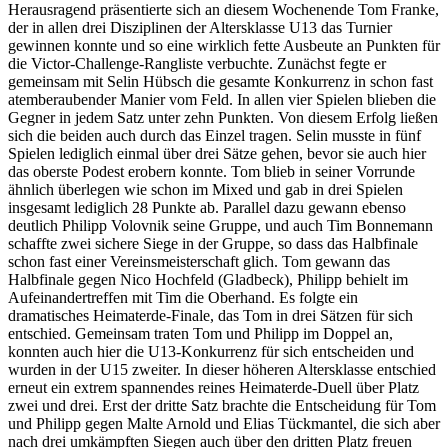
Herausragend präsentierte sich an diesem Wochenende Tom Franke,
der in allen drei Disziplinen der Altersklasse U13 das Turnier
gewinnen konnte und so eine wirklich fette Ausbeute an Punkten für
die Victor-Challenge-Rangliste verbuchte. Zunächst fegte er
gemeinsam mit Selin Hübsch die gesamte Konkurrenz in schon fast
atemberaubender Manier vom Feld. In allen vier Spielen blieben die
Gegner in jedem Satz unter zehn Punkten. Von diesem Erfolg ließen
sich die beiden auch durch das Einzel tragen. Selin musste in fünf
Spielen lediglich einmal über drei Sätze gehen, bevor sie auch hier
das oberste Podest erobern konnte. Tom blieb in seiner Vorrunde
ähnlich überlegen wie schon im Mixed und gab in drei Spielen
insgesamt lediglich 28 Punkte ab. Parallel dazu gewann ebenso
deutlich Philipp Volovnik seine Gruppe, und auch Tim Bonnemann
schaffte zwei sichere Siege in der Gruppe, so dass das Halbfinale
schon fast einer Vereinsmeisterschaft glich. Tom gewann das
Halbfinale gegen Nico Hochfeld (Gladbeck), Philipp behielt im
Aufeinandertreffen mit Tim die Oberhand. Es folgte ein
dramatisches Heimaterde-Finale, das Tom in drei Sätzen für sich
entschied. Gemeinsam traten Tom und Philipp im Doppel an,
konnten auch hier die U13-Konkurrenz für sich entscheiden und
wurden in der U15 zweiter. In dieser höheren Altersklasse entschied
erneut ein extrem spannendes reines Heimaterde-Duell über Platz
zwei und drei. Erst der dritte Satz brachte die Entscheidung für Tom
und Philipp gegen Malte Arnold und Elias Tückmantel, die sich aber
nach drei umkämpften Siegen auch über den dritten Platz freuen