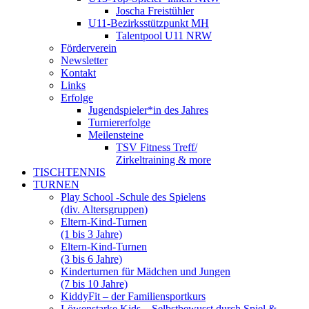
Joscha Freistühler
U11-Bezirksstützpunkt MH
Talentpool U11 NRW
Förderverein
Newsletter
Kontakt
Links
Erfolge
Jugendspieler*in des Jahres
Turniererfolge
Meilensteine
TSV Fitness Treff/
Zirkeltraining & more
TISCHTENNIS
TURNEN
Play School -Schule des Spielens
(div. Altersgruppen)
Eltern-Kind-Turnen
(1 bis 3 Jahre)
Eltern-Kind-Turnen
(3 bis 6 Jahre)
Kinderturnen für Mädchen und Jungen
(7 bis 10 Jahre)
KiddyFit – der Familiensportkurs
Löwenstarke Kids – Selbstbewusst durch Spiel &