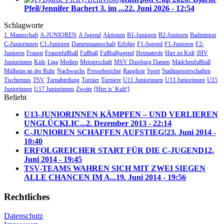
Pfeil/Jennifer Bachert 3. im ...
22. Juni 2026 - 12:54
Schlagworte
1. Mannschaft
A-JUNIOREN
A Jugend
Aktionen
B1-Junioren
B2-Junioren
Badminton
C-Juniorinnen
C1-Junioren
Damenmannschaft
Erfolge
F1-Jugend
F1-Junioren
F2-
Junioren
Frauen
Frauenfußball
Fußball
Fußballjugend
Heimaterde
Hier ist Kult
JHV
Juniorinnen
Kids
Liga
Medien
Meisterschaft
MSV Duisburg Damen
Mädchenfußball
Mülheim an der Ruhr
Nachwuchs
Presseberichte
Rangliste
Sport
Stadtmeisterschaften
Tischtennis
TSV
Turnabteilung
Turnier
Turniere
U11 Juniorinnen
U13 Juniorinnen
U15
Juniorinnen
U17 Juniorinnen
Zweite
[Hier is’ Kult!]
Beliebt
U13-JUNIORINNEN KÄMPFEN – UND VERLIEREN
UNGLÜCKLIC...
2. Dezember 2013 - 22:14
C-JUNIOREN SCHAFFEN AUFSTIEG!
23. Juni 2014 -
10:40
ERFOLGREICHER START FÜR DIE C-JUGEND
12.
Juni 2014 - 19:45
TSV-TEAMS WAHREN SICH MIT ZWEI SIEGEN
ALLE CHANCEN IM A...
19. Juni 2014 - 19:56
Rechtliches
Datenschutz