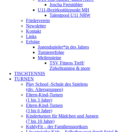
Joscha Freistühler
U11-Bezirksstützpunkt MH
Talentpool U11 NRW
Förderverein
Newsletter
Kontakt
Links
Erfolge
Jugendspieler*in des Jahres
Turniererfolge
Meilensteine
TSV Fitness Treff/
Zirkeltraining & more
TISCHTENNIS
TURNEN
Play School -Schule des Spielens
(div. Altersgruppen)
Eltern-Kind-Turnen
(1 bis 3 Jahre)
Eltern-Kind-Turnen
(3 bis 6 Jahre)
Kinderturnen für Mädchen und Jungen
(7 bis 10 Jahre)
KiddyFit – der Familiensportkurs
Löwenstarke Kids – Selbstbewusst durch Spiel &