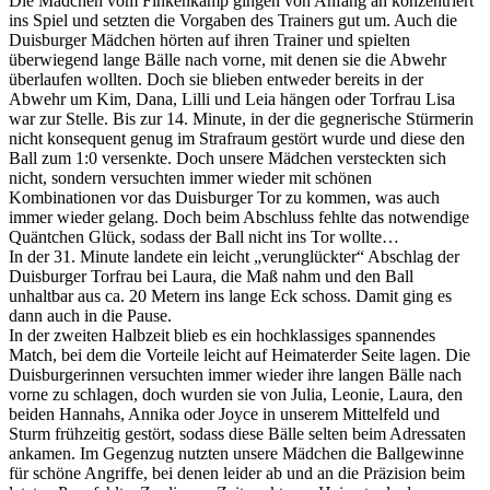
Die Mädchen vom Finkenkamp gingen von Anfang an konzentriert
ins Spiel und setzten die Vorgaben des Trainers gut um. Auch die
Duisburger Mädchen hörten auf ihren Trainer und spielten
überwiegend lange Bälle nach vorne, mit denen sie die Abwehr
überlaufen wollten. Doch sie blieben entweder bereits in der
Abwehr um Kim, Dana, Lilli und Leia hängen oder Torfrau Lisa
war zur Stelle. Bis zur 14. Minute, in der die gegnerische Stürmerin
nicht konsequent genug im Strafraum gestört wurde und diese den
Ball zum 1:0 versenkte. Doch unsere Mädchen versteckten sich
nicht, sondern versuchten immer wieder mit schönen
Kombinationen vor das Duisburger Tor zu kommen, was auch
immer wieder gelang. Doch beim Abschluss fehlte das notwendige
Quäntchen Glück, sodass der Ball nicht ins Tor wollte…
In der 31. Minute landete ein leicht „verunglückter“ Abschlag der
Duisburger Torfrau bei Laura, die Maß nahm und den Ball
unhaltbar aus ca. 20 Metern ins lange Eck schoss. Damit ging es
dann auch in die Pause.
In der zweiten Halbzeit blieb es ein hochklassiges spannendes
Match, bei dem die Vorteile leicht auf Heimaterder Seite lagen. Die
Duisburgerinnen versuchten immer wieder ihre langen Bälle nach
vorne zu schlagen, doch wurden sie von Julia, Leonie, Laura, den
beiden Hannahs, Annika oder Joyce in unserem Mittelfeld und
Sturm frühzeitig gestört, sodass diese Bälle selten beim Adressaten
ankamen. Im Gegenzug nutzten unsere Mädchen die Ballgewinne
für schöne Angriffe, bei denen leider ab und an die Präzision beim