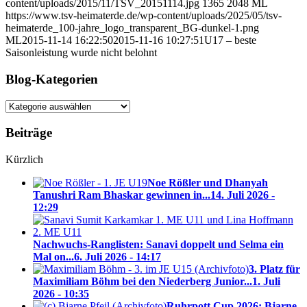
content/uploads/2015/11/TSV_20151114.jpg
1365
2048
ML
https://www.tsv-heimaterde.de/wp-content/uploads/2025/05/tsv-
heimaterde_100-jahre_logo_transparent_BG-dunkel-1.png
ML
2015-11-14 16:22:50
2015-11-16 10:27:51
U17 – beste
Saisonleistung wurde nicht belohnt
Blog-Kategorien
Blog-
Kategorien
Beiträge
Kürzlich
Noe Rößler und Dhanyah
Tanushri Ram Bhaskar gewinnen in...
14. Juli 2026 -
12:29
Nachwuchs-Ranglisten: Sanavi doppelt und Selma ein
Mal on...
6. Juli 2026 - 14:17
3. Platz für
Maximiliam Böhm bei den Niederberg Junior...
1. Juli
2026 - 10:35
Ruhrpott Cup 2026: Bjarne