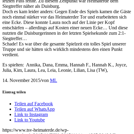
letzten Pass fehlte. Zu diesem Zeitpunkt war Heimaterde dem
Siegtreffer näher als Duisburg.
Doch es kam leider anders: Gegen Ende des Spiels kamen die Gäste
noch einmal stärker vor das Heimaterder Tor und erarbeiteten sich
eine Ecke. Diese konnte Laura noch auf der Linie per Kopf
entschärfen – allerdings auf Kosten einer neuen Ecke… Und diese
nutzten die Duisburgerinnen in der letzten Spielsekunde zum 2:1-
Siegtreffer…
Schade! Es war über die gesamte Spielzeit ein tolles Spiel unserer
Truppe und sie hätten sich wirklich mindestens den einen Punkt
verdient.
Es spielten: Annika, Dana, Emma, Hannah F., Hannah K., Joyce,
Julia, Kim, Laura, Lea, Leia, Leonie, Lilian, Lisa (TW),
14. November 2015
/
von
ML
Eintrag teilen
Teilen auf Facebook
Teilen auf WhatsApp
Link to Instagram
Link to Youtube
https://www.tsv-heimaterde.de/wp-