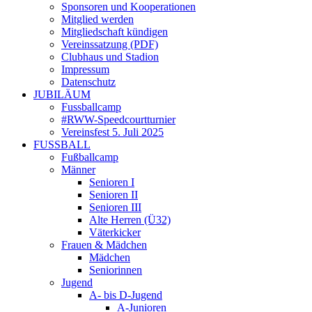
Sponsoren und Kooperationen
Mitglied werden
Mitgliedschaft kündigen
Vereinssatzung (PDF)
Clubhaus und Stadion
Impressum
Datenschutz
JUBILÄUM
Fussballcamp
#RWW-Speedcourtturnier
Vereinsfest 5. Juli 2025
FUSSBALL
Fußballcamp
Männer
Senioren I
Senioren II
Senioren III
Alte Herren (Ü32)
Väterkicker
Frauen & Mädchen
Mädchen
Seniorinnen
Jugend
A- bis D-Jugend
A-Junioren