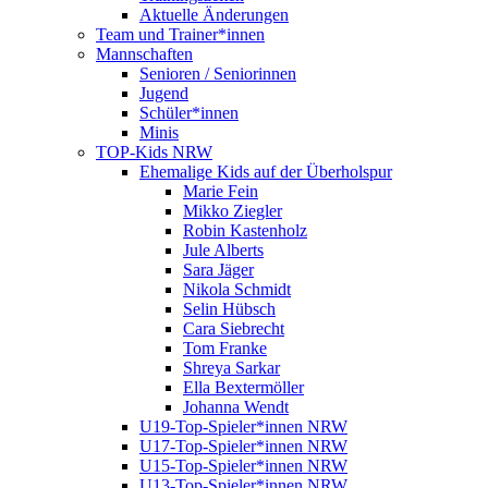
Aktuelle Änderungen
Team und Trainer*innen
Mannschaften
Senioren / Seniorinnen
Jugend
Schüler*innen
Minis
TOP-Kids NRW
Ehemalige Kids auf der Überholspur
Marie Fein
Mikko Ziegler
Robin Kastenholz
Jule Alberts
Sara Jäger
Nikola Schmidt
Selin Hübsch
Cara Siebrecht
Tom Franke
Shreya Sarkar
Ella Bextermöller
Johanna Wendt
U19-Top-Spieler*innen NRW
U17-Top-Spieler*innen NRW
U15-Top-Spieler*innen NRW
U13-Top-Spieler*innen NRW