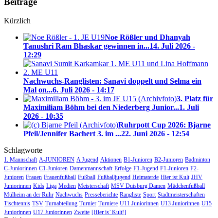
Beiträge
Kürzlich
Noe Rößler und Dhanyah
Tanushri Ram Bhaskar gewinnen in...
14. Juli 2026 -
12:29
Nachwuchs-Ranglisten: Sanavi doppelt und Selma ein
Mal on...
6. Juli 2026 - 14:17
3. Platz für
Maximiliam Böhm bei den Niederberg Junior...
1. Juli
2026 - 10:35
Ruhrpott Cup 2026: Bjarne
Pfeil/Jennifer Bachert 3. im ...
22. Juni 2026 - 12:54
Schlagworte
1. Mannschaft
A-JUNIOREN
A Jugend
Aktionen
B1-Junioren
B2-Junioren
Badminton
C-Juniorinnen
C1-Junioren
Damenmannschaft
Erfolge
F1-Jugend
F1-Junioren
F2-
Junioren
Frauen
Frauenfußball
Fußball
Fußballjugend
Heimaterde
Hier ist Kult
JHV
Juniorinnen
Kids
Liga
Medien
Meisterschaft
MSV Duisburg Damen
Mädchenfußball
Mülheim an der Ruhr
Nachwuchs
Presseberichte
Rangliste
Sport
Stadtmeisterschaften
Tischtennis
TSV
Turnabteilung
Turnier
Turniere
U11 Juniorinnen
U13 Juniorinnen
U15
Juniorinnen
U17 Juniorinnen
Zweite
[Hier is’ Kult!]