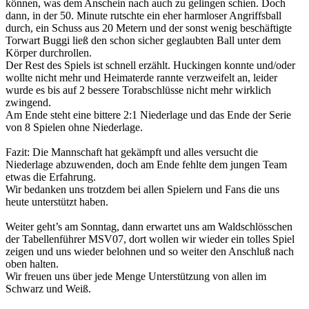
können, was dem Anschein nach auch zu gelingen schien. Doch
dann, in der 50. Minute rutschte ein eher harmloser Angriffsball
durch, ein Schuss aus 20 Metern und der sonst wenig beschäftigte
Torwart Buggi ließ den schon sicher geglaubten Ball unter dem
Körper durchrollen.
Der Rest des Spiels ist schnell erzählt. Huckingen konnte und/oder
wollte nicht mehr und Heimaterde rannte verzweifelt an, leider
wurde es bis auf 2 bessere Torabschlüsse nicht mehr wirklich
zwingend.
Am Ende steht eine bittere 2:1 Niederlage und das Ende der Serie
von 8 Spielen ohne Niederlage.
Fazit: Die Mannschaft hat gekämpft und alles versucht die
Niederlage abzuwenden, doch am Ende fehlte dem jungen Team
etwas die Erfahrung.
Wir bedanken uns trotzdem bei allen Spielern und Fans die uns
heute unterstützt haben.
Weiter geht’s am Sonntag, dann erwartet uns am Waldschlösschen
der Tabellenführer MSV07, dort wollen wir wieder ein tolles Spiel
zeigen und uns wieder belohnen und so weiter den Anschluß nach
oben halten.
Wir freuen uns über jede Menge Unterstützung von allen im
Schwarz und Weiß.