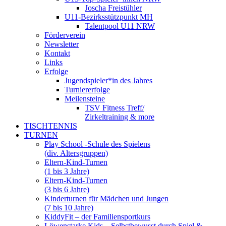
Joscha Freistühler
U11-Bezirksstützpunkt MH
Talentpool U11 NRW
Förderverein
Newsletter
Kontakt
Links
Erfolge
Jugendspieler*in des Jahres
Turniererfolge
Meilensteine
TSV Fitness Treff/
Zirkeltraining & more
TISCHTENNIS
TURNEN
Play School -Schule des Spielens
(div. Altersgruppen)
Eltern-Kind-Turnen
(1 bis 3 Jahre)
Eltern-Kind-Turnen
(3 bis 6 Jahre)
Kinderturnen für Mädchen und Jungen
(7 bis 10 Jahre)
KiddyFit – der Familiensportkurs
Löwenstarke Kids – Selbstbewusst durch Spiel &