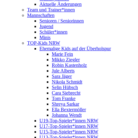
Aktuelle Änderungen
Team und Trainer*innen
Mannschaften
Senioren / Seniorinnen
Jugend
Schüler*innen
Minis
TOP-Kids NRW
Ehemalige Kids auf der Überholspur
Marie Fein
Mikko Ziegler
Robin Kastenholz
Jule Alberts
Sara Jäger
Nikola Schmidt
Selin Hübsch
Cara Siebrecht
Tom Franke
Shreya Sarkar
Ella Bextermöller
Johanna Wendt
U19-Top-Spieler*innen NRW
U17-Top-Spieler*innen NRW
U15-Top-Spieler*innen NRW
U13-Top-Spieler*innen NRW