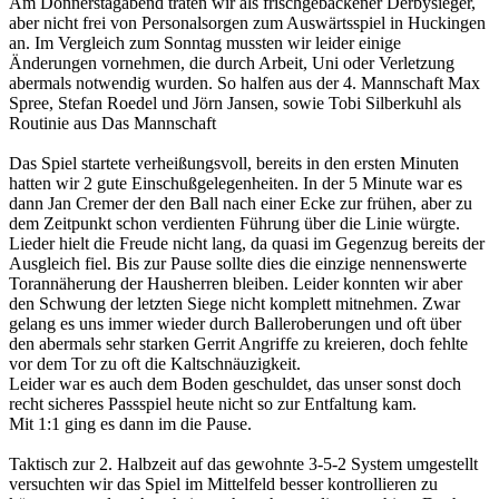
Am Donnerstagabend traten wir als frischgebackener Derbysieger,
aber nicht frei von Personalsorgen zum Auswärtsspiel in Huckingen
an. Im Vergleich zum Sonntag mussten wir leider einige
Änderungen vornehmen, die durch Arbeit, Uni oder Verletzung
abermals notwendig wurden. So halfen aus der 4. Mannschaft Max
Spree, Stefan Roedel und Jörn Jansen, sowie Tobi Silberkuhl als
Routinie aus
Das Mannschaft
Das Spiel startete verheißungsvoll, bereits in den ersten Minuten
hatten wir 2 gute Einschußgelegenheiten. In der 5 Minute war es
dann Jan Cremer der den Ball nach einer Ecke zur frühen, aber zu
dem Zeitpunkt schon verdienten Führung über die Linie würgte.
Lieder hielt die Freude nicht lang, da quasi im Gegenzug bereits der
Ausgleich fiel. Bis zur Pause sollte dies die einzige nennenswerte
Torannäherung der Hausherren bleiben. Leider konnten wir aber
den Schwung der letzten Siege nicht komplett mitnehmen. Zwar
gelang es uns immer wieder durch Balleroberungen und oft über
den abermals sehr starken Gerrit Angriffe zu kreieren, doch fehlte
vor dem Tor zu oft die Kaltschnäuzigkeit.
Leider war es auch dem Boden geschuldet, das unser sonst doch
recht sicheres Passspiel heute nicht so zur Entfaltung kam.
Mit 1:1 ging es dann im die Pause.
Taktisch zur 2. Halbzeit auf das gewohnte 3-5-2 System umgestellt
versuchten wir das Spiel im Mittelfeld besser kontrollieren zu