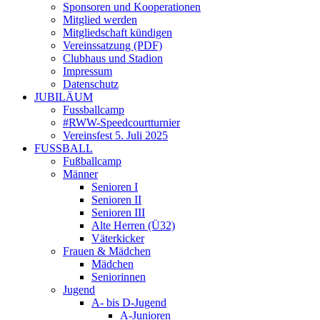
Sponsoren und Kooperationen
Mitglied werden
Mitgliedschaft kündigen
Vereinssatzung (PDF)
Clubhaus und Stadion
Impressum
Datenschutz
JUBILÄUM
Fussballcamp
#RWW-Speedcourtturnier
Vereinsfest 5. Juli 2025
FUSSBALL
Fußballcamp
Männer
Senioren I
Senioren II
Senioren III
Alte Herren (Ü32)
Väterkicker
Frauen & Mädchen
Mädchen
Seniorinnen
Jugend
A- bis D-Jugend
A-Junioren