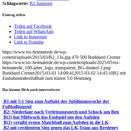
Schlagworte:
B2-Junioren
Eintrag teilen
Teilen auf Facebook
Teilen auf WhatsApp
Link to Instagram
Link to Youtube
https://www.tsv-heimaterde.de/wp-
content/uploads/2015/03/B2_13a.jpg
470
500
Burkhard Cremer
https://www.tsv-heimaterde.de/wp-content/uploads/2025/05/tsv-
heimaterde_100-jahre_logo_transparent_BG-dunkel-1.png
Burkhard Cremer
2015-03-01 14:00:41
2015-03-02 14:45:10
B2 mit
Einbahnstraßenfußball zum klaren 5:0 Heimsieg
Das könnte Dich auch interessieren
B1 mit 5:1 Sieg zum Auftakt der Jubiläumswoche der
Fußballjugend
B2: Niederlage nach Verletzungspech und Schock um Ben
B(2) hat Mittwoch das Endspiel um den Aufstieg
B(2) vergibt ersten Matchball zum Aufstieg in die LK
B2 mit verdientem Sieg gegen das LK-Team aus Bredeney