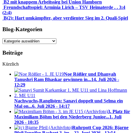
B2 mit knappem Arbeitssieg bei Union Hamborn
Freundschaftsspiel: Arminia Lirich – TSV Heimaterde . . 3:4
(2:4)
B(2): Hart umkämpfter, aber verdienter Sieg im 2. Quali-Spiel
Blog-Kategorien
Blog-
Kategorien
Beiträge
Kürzlich
Noe Rößler und Dhanyah
Tanushri Ram Bhaskar gewinnen in...
14. Juli 2026 -
12:29
Nachwuchs-Ranglisten: Sanavi doppelt und Selma ein
Mal on...
6. Juli 2026 - 14:17
3. Platz für
Maximiliam Böhm bei den Niederberg Junior...
1. Juli
2026 - 10:35
Ruhrpott Cup 2026: Bjarne
Pfeil/Jennifer Bachert 3. im ...
22. Juni 2026 - 12:54