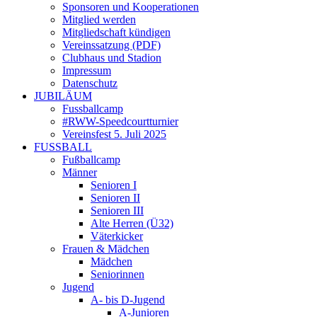
Sponsoren und Kooperationen
Mitglied werden
Mitgliedschaft kündigen
Vereinssatzung (PDF)
Clubhaus und Stadion
Impressum
Datenschutz
JUBILÄUM
Fussballcamp
#RWW-Speedcourtturnier
Vereinsfest 5. Juli 2025
FUSSBALL
Fußballcamp
Männer
Senioren I
Senioren II
Senioren III
Alte Herren (Ü32)
Väterkicker
Frauen & Mädchen
Mädchen
Seniorinnen
Jugend
A- bis D-Jugend
A-Junioren