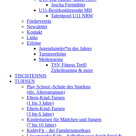
Joscha Freistühler
U11-Bezirksstützpunkt MH
Talentpool U11 NRW
Förderverein
Newsletter
Kontakt
Links
Erfolge
Jugendspieler*in des Jahres
Turniererfolge
Meilensteine
TSV Fitness Treff/
Zirkeltraining & more
TISCHTENNIS
TURNEN
Play School -Schule des Spielens
(div. Altersgruppen)
Eltern-Kind-Turnen
(1 bis 3 Jahre)
Eltern-Kind-Turnen
(3 bis 6 Jahre)
Kinderturnen für Mädchen und Jungen
(7 bis 10 Jahre)
KiddyFit – der Familiensportkurs
Löwenstarke Kids – Selbstbewusst durch Spiel &