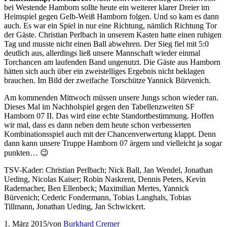
bei Westende Hamborn sollte heute ein weiterer klarer Dreier im
Heimspiel gegen Gelb-Weiß Hamborn folgen. Und so kam es dann
auch. Es war ein Spiel in nur eine Richtung, nämlich Richtung Tor
der Gäste. Christian Perlbach in unserem Kasten hatte einen ruhigen
Tag und musste nicht einen Ball abwehren. Der Sieg fiel mit 5:0
deutlich aus, allerdings ließ unsere Mannschaft wieder einmal
Torchancen am laufenden Band ungenutzt. Die Gäste aus Hamborn
hätten sich auch über ein zweistelliges Ergebnis nicht beklagen
brauchen.
Im Bild der zweifache Torschütze Yannick Bürvenich.
Am kommenden Mittwoch müssen unsere Jungs schon wieder ran.
Dieses Mal im Nachholspiel gegen den Tabellenzweiten SF
Hamborn 07 II. Das wird eine echte Standortbestimmung. Hoffen
wir mal, dass es dann neben dem heute schon verbesserten
Kombinationsspiel auch mit der Chancenverwertung klappt. Denn
dann kann unsere Truppe Hamborn 07 ärgern und vielleicht ja sogar
punkten… 😉
TSV-Kader: Christian Perlbach; Nick Ball, Jan Wendel, Jonathan
Ueding, Nicolas Kaiser; Robin Naskrent, Dennis Peters, Kevin
Rademacher, Ben Ellenbeck; Maximilian Mertes, Yannick
Bürvenich; Cederic Fondermann, Tobias Langhals, Tobias
Tillmann, Jonathan Ueding, Jan Schwickert.
1. März 2015
/
von
Burkhard Cremer