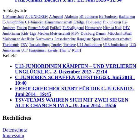
Schlagworte
1. Mannschaft
A-JUNIOREN
A Jugend
Aktionen
B1-Junioren
B2-Junioren
Badminton
C-Juniorinnen
C1-Junioren
Damenmannschaft
Erfolge
F1-Jugend
F1-Junioren
F2-
Junioren
Frauen
Frauenfußball
Fußball
Fußballjugend
Heimaterde
Hier ist Kult
JHV
Juniorinnen
Kids
Liga
Medien
Meisterschaft
MSV Duisburg Damen
Mädchenfußball
Mülheim an der Ruhr
Nachwuchs
Presseberichte
Rangliste
Sport
Stadtmeisterschaften
Tischtennis
TSV
Turnabteilung
Turnier
Turniere
U11 Juniorinnen
U13 Juniorinnen
U15
Juniorinnen
U17 Juniorinnen
Zweite
[Hier is’ Kult!]
Beliebt
U13-JUNIORINNEN KÄMPFEN – UND VERLIEREN
UNGLÜCKLIC...
2. Dezember 2013 - 22:14
C-JUNIOREN SCHAFFEN AUFSTIEG!
23. Juni 2014 -
10:40
ERFOLGREICHER START FÜR DIE C-JUGEND
12.
Juni 2014 - 19:45
TSV-TEAMS WAHREN SICH MIT ZWEI SIEGEN
ALLE CHANCEN IM A...
19. Juni 2014 - 19:56
Rechtliches
Datenschutz
Impressum