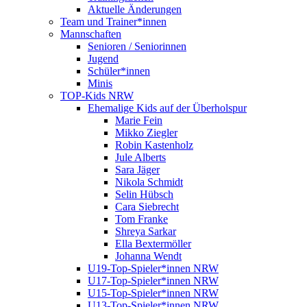
Aktuelle Änderungen
Team und Trainer*innen
Mannschaften
Senioren / Seniorinnen
Jugend
Schüler*innen
Minis
TOP-Kids NRW
Ehemalige Kids auf der Überholspur
Marie Fein
Mikko Ziegler
Robin Kastenholz
Jule Alberts
Sara Jäger
Nikola Schmidt
Selin Hübsch
Cara Siebrecht
Tom Franke
Shreya Sarkar
Ella Bextermöller
Johanna Wendt
U19-Top-Spieler*innen NRW
U17-Top-Spieler*innen NRW
U15-Top-Spieler*innen NRW
U13-Top-Spieler*innen NRW