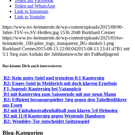
Teilen auf Facebook
Teilen auf WhatsApp
Link to Instagram
Link to Youtube
https://www.tsv-heimaterde.de/wp-content/uploads/2015/08/90-
Jahre-TSV-vs-SV-Heißen.jpg
1536
2048
Burkhard Cremer
https://www.tsv-heimaterde.de/wp-content/uploads/2025/05/tsv-
heimaterde_100-jahre_logo_transparent_BG-dunkel-1.png
Burkhard Cremer
2015-08-13 22:00:04
2015-08-13 23:41:47
B1 mit
5:1 Sieg zum Auftakt der Jubiläumswoche der Fußballjugend
Das könnte Dich auch interessieren
B2: Kein gutes Spiel und trotzdem 8:1 Kantersieg
B2: Enges Spiel in Meiderich mit doch klarem Ergebnis
F1-Jugend: Kantersieg bei Vatangücü
B1 mit Kantersieg zum Saisonende mit nur neun Mann
B2: Effizient herausgespielter Sieg gegen den Tabellenführer
aus Essen
B2 mit Einbahnstraßenfußball zum klaren 5:0 Heimsieg
B2 mit 11:0 Kantersieg gegen Westende Hamborn
B2: Wembley-Tor entscheidet Spitzenspiel
Blog-Kategorien