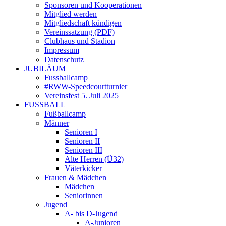
Sponsoren und Kooperationen
Mitglied werden
Mitgliedschaft kündigen
Vereinssatzung (PDF)
Clubhaus und Stadion
Impressum
Datenschutz
JUBILÄUM
Fussballcamp
#RWW-Speedcourtturnier
Vereinsfest 5. Juli 2025
FUSSBALL
Fußballcamp
Männer
Senioren I
Senioren II
Senioren III
Alte Herren (Ü32)
Väterkicker
Frauen & Mädchen
Mädchen
Seniorinnen
Jugend
A- bis D-Jugend
A-Junioren