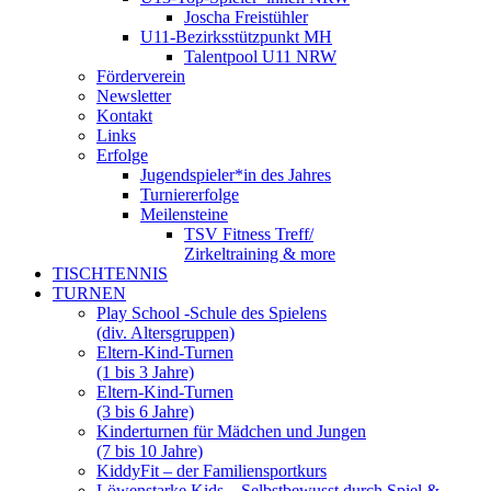
Joscha Freistühler
U11-Bezirksstützpunkt MH
Talentpool U11 NRW
Förderverein
Newsletter
Kontakt
Links
Erfolge
Jugendspieler*in des Jahres
Turniererfolge
Meilensteine
TSV Fitness Treff/
Zirkeltraining & more
TISCHTENNIS
TURNEN
Play School -Schule des Spielens
(div. Altersgruppen)
Eltern-Kind-Turnen
(1 bis 3 Jahre)
Eltern-Kind-Turnen
(3 bis 6 Jahre)
Kinderturnen für Mädchen und Jungen
(7 bis 10 Jahre)
KiddyFit – der Familiensportkurs
Löwenstarke Kids – Selbstbewusst durch Spiel &