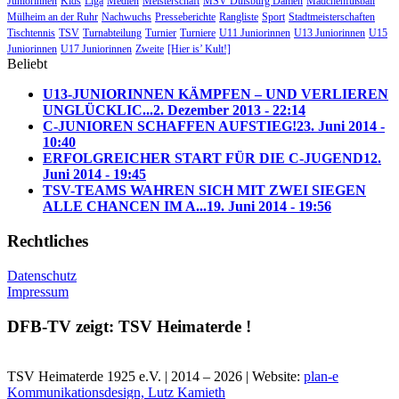
Juniorinnen
Kids
Liga
Medien
Meisterschaft
MSV Duisburg Damen
Mädchenfußball
Mülheim an der Ruhr
Nachwuchs
Presseberichte
Rangliste
Sport
Stadtmeisterschaften
Tischtennis
TSV
Turnabteilung
Turnier
Turniere
U11 Juniorinnen
U13 Juniorinnen
U15
Juniorinnen
U17 Juniorinnen
Zweite
[Hier is’ Kult!]
Beliebt
U13-JUNIORINNEN KÄMPFEN – UND VERLIEREN
UNGLÜCKLIC...
2. Dezember 2013 - 22:14
C-JUNIOREN SCHAFFEN AUFSTIEG!
23. Juni 2014 -
10:40
ERFOLGREICHER START FÜR DIE C-JUGEND
12.
Juni 2014 - 19:45
TSV-TEAMS WAHREN SICH MIT ZWEI SIEGEN
ALLE CHANCEN IM A...
19. Juni 2014 - 19:56
Rechtliches
Datenschutz
Impressum
DFB-TV zeigt: TSV Heimaterde !
TSV Heimaterde 1925 e.V. | 2014 – 2026 | Website:
plan-e
Kommunikationsdesign, Lutz Kamieth