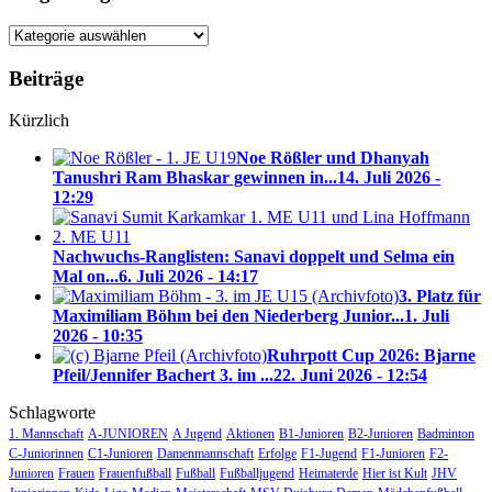
Blog-
Kategorien
Beiträge
Kürzlich
Noe Rößler und Dhanyah
Tanushri Ram Bhaskar gewinnen in...
14. Juli 2026 -
12:29
Nachwuchs-Ranglisten: Sanavi doppelt und Selma ein
Mal on...
6. Juli 2026 - 14:17
3. Platz für
Maximiliam Böhm bei den Niederberg Junior...
1. Juli
2026 - 10:35
Ruhrpott Cup 2026: Bjarne
Pfeil/Jennifer Bachert 3. im ...
22. Juni 2026 - 12:54
Schlagworte
1. Mannschaft
A-JUNIOREN
A Jugend
Aktionen
B1-Junioren
B2-Junioren
Badminton
C-Juniorinnen
C1-Junioren
Damenmannschaft
Erfolge
F1-Jugend
F1-Junioren
F2-
Junioren
Frauen
Frauenfußball
Fußball
Fußballjugend
Heimaterde
Hier ist Kult
JHV