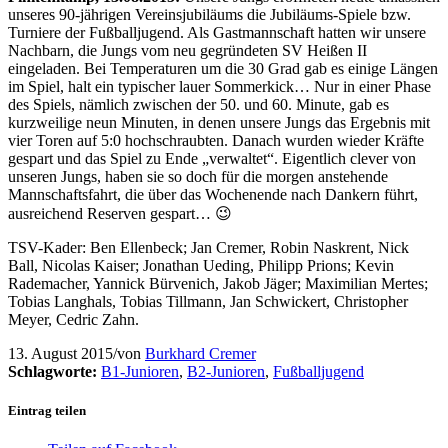
unseres 90-jährigen Vereinsjubiläums die Jubiläums-Spiele bzw.
Turniere der Fußballjugend. Als Gastmannschaft hatten wir unsere
Nachbarn, die Jungs vom neu gegründeten SV Heißen II
eingeladen. Bei Temperaturen um die 30 Grad gab es einige Längen
im Spiel, halt ein typischer lauer Sommerkick… Nur in einer Phase
des Spiels, nämlich zwischen der 50. und 60. Minute, gab es
kurzweilige neun Minuten, in denen unsere Jungs das Ergebnis mit
vier Toren auf 5:0 hochschraubten. Danach wurden wieder Kräfte
gespart und das Spiel zu Ende „verwaltet“. Eigentlich clever von
unseren Jungs, haben sie so doch für die morgen anstehende
Mannschaftsfahrt, die über das Wochenende nach Dankern führt,
ausreichend Reserven gespart… 😉
TSV-Kader: Ben Ellenbeck; Jan Cremer, Robin Naskrent, Nick
Ball, Nicolas Kaiser; Jonathan Ueding, Philipp Prions; Kevin
Rademacher, Yannick Bürvenich, Jakob Jäger; Maximilian Mertes;
Tobias Langhals, Tobias Tillmann, Jan Schwickert, Christopher
Meyer, Cedric Zahn.
13. August 2015
/
von
Burkhard Cremer
Schlagworte:
B1-Junioren
,
B2-Junioren
,
Fußballjugend
Eintrag teilen