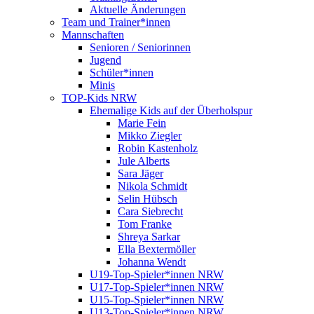
Aktuelle Änderungen
Team und Trainer*innen
Mannschaften
Senioren / Seniorinnen
Jugend
Schüler*innen
Minis
TOP-Kids NRW
Ehemalige Kids auf der Überholspur
Marie Fein
Mikko Ziegler
Robin Kastenholz
Jule Alberts
Sara Jäger
Nikola Schmidt
Selin Hübsch
Cara Siebrecht
Tom Franke
Shreya Sarkar
Ella Bextermöller
Johanna Wendt
U19-Top-Spieler*innen NRW
U17-Top-Spieler*innen NRW
U15-Top-Spieler*innen NRW
U13-Top-Spieler*innen NRW