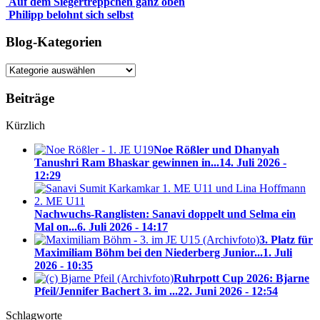
Auf dem Siegertreppchen ganz oben
Philipp belohnt sich selbst
Blog-Kategorien
Blog-
Kategorien
Beiträge
Kürzlich
Noe Rößler und Dhanyah
Tanushri Ram Bhaskar gewinnen in...
14. Juli 2026 -
12:29
Nachwuchs-Ranglisten: Sanavi doppelt und Selma ein
Mal on...
6. Juli 2026 - 14:17
3. Platz für
Maximiliam Böhm bei den Niederberg Junior...
1. Juli
2026 - 10:35
Ruhrpott Cup 2026: Bjarne
Pfeil/Jennifer Bachert 3. im ...
22. Juni 2026 - 12:54
Schlagworte