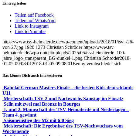
Eintrag teilen
Teilen auf Facebook
Teilen auf WhatsApp
Link to Instagram
Link to Youtube
https://www.tsv-heimaterde.de/wp-content/uploads/2018/01/tsv_-26-
von-27.jpg
1920
1273
Christian Schröder
https://www.tsv-
heimaterde.de/wp-content/uploads/2025/05/tsv-heimaterde_100-
jahre_logo_transparent_BG-dunkel-1.png
Christian Schröder
2018-
01-05 09:08:01
2018-01-05 09:08:01
Benny verabschiedet sich
Das könnte Dich auch interessieren
Babolat German Masters Finale – die besten Kids deutschlands
U11
Meisterschaft: TSV 2 und Nachwuchs Samstag im Einsatz
Selin mit zwei mal Bronze in Bourges
1. und 2. Mannschaft des TSV Heimaterde mit Niederlagen –
Team 4. gewinnt
Saisoneinstieg der M2 mit 6-0 Sieg
Meisterschaft: Die Ergebnisse des TSV-Nachwuchses vom
Wochenende