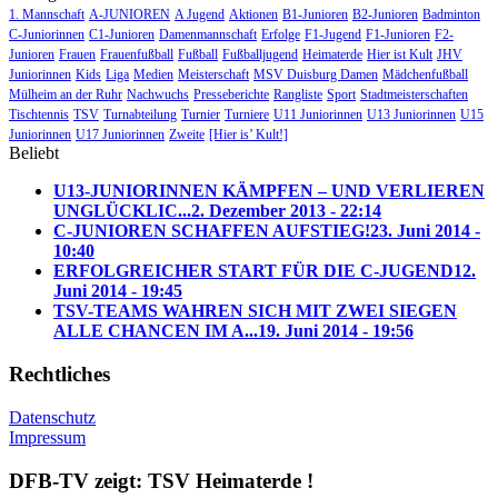
1. Mannschaft
A-JUNIOREN
A Jugend
Aktionen
B1-Junioren
B2-Junioren
Badminton
C-Juniorinnen
C1-Junioren
Damenmannschaft
Erfolge
F1-Jugend
F1-Junioren
F2-
Junioren
Frauen
Frauenfußball
Fußball
Fußballjugend
Heimaterde
Hier ist Kult
JHV
Juniorinnen
Kids
Liga
Medien
Meisterschaft
MSV Duisburg Damen
Mädchenfußball
Mülheim an der Ruhr
Nachwuchs
Presseberichte
Rangliste
Sport
Stadtmeisterschaften
Tischtennis
TSV
Turnabteilung
Turnier
Turniere
U11 Juniorinnen
U13 Juniorinnen
U15
Juniorinnen
U17 Juniorinnen
Zweite
[Hier is’ Kult!]
Beliebt
U13-JUNIORINNEN KÄMPFEN – UND VERLIEREN
UNGLÜCKLIC...
2. Dezember 2013 - 22:14
C-JUNIOREN SCHAFFEN AUFSTIEG!
23. Juni 2014 -
10:40
ERFOLGREICHER START FÜR DIE C-JUGEND
12.
Juni 2014 - 19:45
TSV-TEAMS WAHREN SICH MIT ZWEI SIEGEN
ALLE CHANCEN IM A...
19. Juni 2014 - 19:56
Rechtliches
Datenschutz
Impressum
DFB-TV zeigt: TSV Heimaterde !