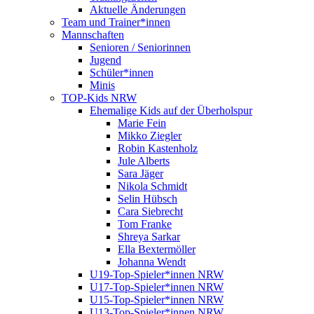
Aktuelle Änderungen
Team und Trainer*innen
Mannschaften
Senioren / Seniorinnen
Jugend
Schüler*innen
Minis
TOP-Kids NRW
Ehemalige Kids auf der Überholspur
Marie Fein
Mikko Ziegler
Robin Kastenholz
Jule Alberts
Sara Jäger
Nikola Schmidt
Selin Hübsch
Cara Siebrecht
Tom Franke
Shreya Sarkar
Ella Bextermöller
Johanna Wendt
U19-Top-Spieler*innen NRW
U17-Top-Spieler*innen NRW
U15-Top-Spieler*innen NRW
U13-Top-Spieler*innen NRW