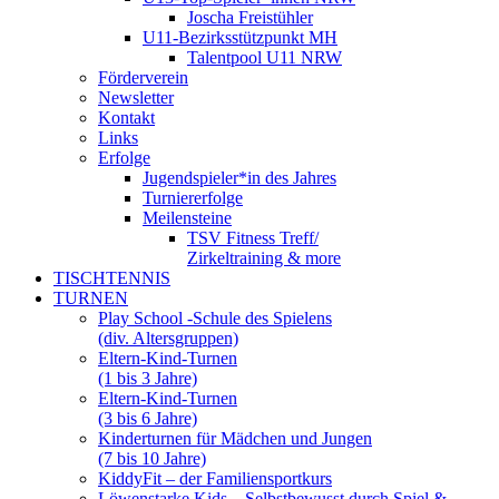
Joscha Freistühler
U11-Bezirksstützpunkt MH
Talentpool U11 NRW
Förderverein
Newsletter
Kontakt
Links
Erfolge
Jugendspieler*in des Jahres
Turniererfolge
Meilensteine
TSV Fitness Treff/
Zirkeltraining & more
TISCHTENNIS
TURNEN
Play School -Schule des Spielens
(div. Altersgruppen)
Eltern-Kind-Turnen
(1 bis 3 Jahre)
Eltern-Kind-Turnen
(3 bis 6 Jahre)
Kinderturnen für Mädchen und Jungen
(7 bis 10 Jahre)
KiddyFit – der Familiensportkurs
Löwenstarke Kids – Selbstbewusst durch Spiel &