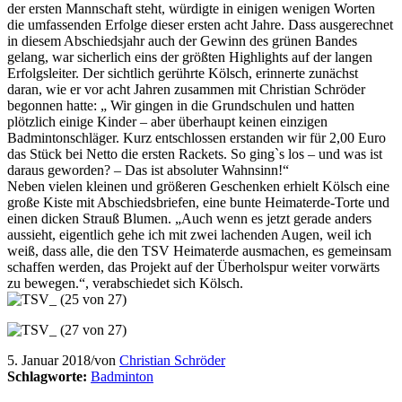
der ersten Mannschaft steht, würdigte in einigen wenigen Worten
die umfassenden Erfolge dieser ersten acht Jahre. Dass ausgerechnet
in diesem Abschiedsjahr auch der Gewinn des grünen Bandes
gelang, war sicherlich eins der größten Highlights auf der langen
Erfolgsleiter. Der sichtlich gerührte Kölsch, erinnerte zunächst
daran, wie er vor acht Jahren zusammen mit Christian Schröder
begonnen hatte: „ Wir gingen in die Grundschulen und hatten
plötzlich einige Kinder – aber überhaupt keinen einzigen
Badmintonschläger. Kurz entschlossen erstanden wir für 2,00 Euro
das Stück bei Netto die ersten Rackets. So ging`s los – und was ist
daraus geworden? – Das ist absoluter Wahnsinn!“
Neben vielen kleinen und größeren Geschenken erhielt Kölsch eine
große Kiste mit Abschiedsbriefen, eine bunte Heimaterde-Torte und
einen dicken Strauß Blumen. „Auch wenn es jetzt gerade anders
aussieht, eigentlich gehe ich mit zwei lachenden Augen, weil ich
weiß, dass alle, die den TSV Heimaterde ausmachen, es gemeinsam
schaffen werden, das Projekt auf der Überholspur weiter vorwärts
zu bewegen.“, verabschiedet sich Kölsch.
5. Januar 2018
/
von
Christian Schröder
Schlagworte:
Badminton