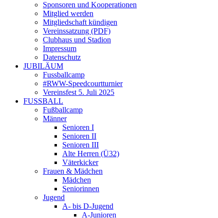
Sponsoren und Kooperationen
Mitglied werden
Mitgliedschaft kündigen
Vereinssatzung (PDF)
Clubhaus und Stadion
Impressum
Datenschutz
JUBILÄUM
Fussballcamp
#RWW-Speedcourtturnier
Vereinsfest 5. Juli 2025
FUSSBALL
Fußballcamp
Männer
Senioren I
Senioren II
Senioren III
Alte Herren (Ü32)
Väterkicker
Frauen & Mädchen
Mädchen
Seniorinnen
Jugend
A- bis D-Jugend
A-Junioren