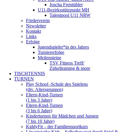
Joscha Freistühler
U11-Bezirksstützpunkt MH
Talentpool U11 NRW
Förderverein
Newsletter
Kontakt
Links
Erfolge
Jugendspieler*in des Jahres
Turniererfolge
Meilensteine
TSV Fitness Treff/
Zirkeltraining & more
TISCHTENNIS
TURNEN
Play School -Schule des Spielens
(div. Altersgruppen)
Eltern-Kind-Turnen
(1 bis 3 Jahre)
Eltern-Kind-Turnen
(3 bis 6 Jahre)
Kinderturnen für Mädchen und Jungen
(7 bis 10 Jahre)
KiddyFit – der Familiensportkurs
Löwenstarke Kids – Selbstbewusst durch Spiel &