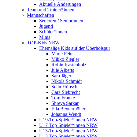
Aktuelle Änderungen
Team und Trainer*innen
Mannschaften
Senioren / Seniorinnen
Jugend
Schüler*innen
Minis
TOP-Kids NRW
Ehemalige Kids auf der Überholspur
Marie Fein
Mikko Ziegler
Robin Kastenholz
Jule Alberts
Sara Jäger
Nikola Schmidt
Selin Hübsch
Cara Siebrecht
Tom Franke
Shreya Sarkar
Ella Bextermöller
Johanna Wendt
U19-Top-Spieler*innen NRW
U17-Top-Spieler*innen NRW
U15-Top-Spieler*innen NRW
U13-Top-Spieler*innen NRW