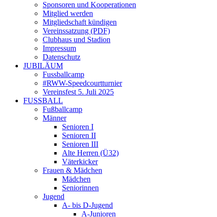
Sponsoren und Kooperationen
Mitglied werden
Mitgliedschaft kündigen
Vereinssatzung (PDF)
Clubhaus und Stadion
Impressum
Datenschutz
JUBILÄUM
Fussballcamp
#RWW-Speedcourtturnier
Vereinsfest 5. Juli 2025
FUSSBALL
Fußballcamp
Männer
Senioren I
Senioren II
Senioren III
Alte Herren (Ü32)
Väterkicker
Frauen & Mädchen
Mädchen
Seniorinnen
Jugend
A- bis D-Jugend
A-Junioren