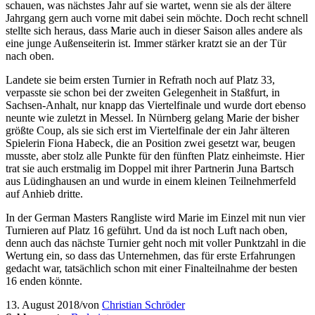
schauen, was nächstes Jahr auf sie wartet, wenn sie als der ältere
Jahrgang gern auch vorne mit dabei sein möchte. Doch recht schnell
stellte sich heraus, dass Marie auch in dieser Saison alles andere als
eine junge Außenseiterin ist. Immer stärker kratzt sie an der Tür
nach oben.
Landete sie beim ersten Turnier in Refrath noch auf Platz 33,
verpasste sie schon bei der zweiten Gelegenheit in Staßfurt, in
Sachsen-Anhalt, nur knapp das Viertelfinale und wurde dort ebenso
neunte wie zuletzt in Messel. In Nürnberg gelang Marie der bisher
größte Coup, als sie sich erst im Viertelfinale der ein Jahr älteren
Spielerin Fiona Habeck, die an Position zwei gesetzt war, beugen
musste, aber stolz alle Punkte für den fünften Platz einheimste. Hier
trat sie auch erstmalig im Doppel mit ihrer Partnerin Juna Bartsch
aus Lüdinghausen an und wurde in einem kleinen Teilnehmerfeld
auf Anhieb dritte.
In der German Masters Rangliste wird Marie im Einzel mit nun vier
Turnieren auf Platz 16 geführt. Und da ist noch Luft nach oben,
denn auch das nächste Turnier geht noch mit voller Punktzahl in die
Wertung ein, so dass das Unternehmen, das für erste Erfahrungen
gedacht war, tatsächlich schon mit einer Finalteilnahme der besten
16 enden könnte.
13. August 2018
/
von
Christian Schröder