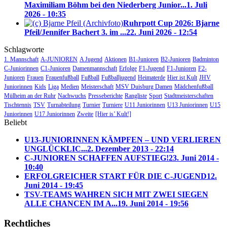
Maximiliam Böhm bei den Niederberg Junior...
1. Juli
2026 - 10:35
Ruhrpott Cup 2026: Bjarne
Pfeil/Jennifer Bachert 3. im ...
22. Juni 2026 - 12:54
Schlagworte
1. Mannschaft
A-JUNIOREN
A Jugend
Aktionen
B1-Junioren
B2-Junioren
Badminton
C-Juniorinnen
C1-Junioren
Damenmannschaft
Erfolge
F1-Jugend
F1-Junioren
F2-
Junioren
Frauen
Frauenfußball
Fußball
Fußballjugend
Heimaterde
Hier ist Kult
JHV
Juniorinnen
Kids
Liga
Medien
Meisterschaft
MSV Duisburg Damen
Mädchenfußball
Mülheim an der Ruhr
Nachwuchs
Presseberichte
Rangliste
Sport
Stadtmeisterschaften
Tischtennis
TSV
Turnabteilung
Turnier
Turniere
U11 Juniorinnen
U13 Juniorinnen
U15
Juniorinnen
U17 Juniorinnen
Zweite
[Hier is’ Kult!]
Beliebt
U13-JUNIORINNEN KÄMPFEN – UND VERLIEREN
UNGLÜCKLIC...
2. Dezember 2013 - 22:14
C-JUNIOREN SCHAFFEN AUFSTIEG!
23. Juni 2014 -
10:40
ERFOLGREICHER START FÜR DIE C-JUGEND
12.
Juni 2014 - 19:45
TSV-TEAMS WAHREN SICH MIT ZWEI SIEGEN
ALLE CHANCEN IM A...
19. Juni 2014 - 19:56
Rechtliches