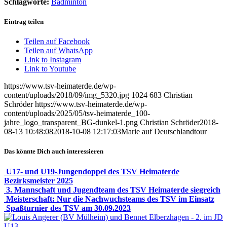
Schlagworte:
Badminton
Eintrag teilen
Teilen auf Facebook
Teilen auf WhatsApp
Link to Instagram
Link to Youtube
https://www.tsv-heimaterde.de/wp-
content/uploads/2018/09/img_5320.jpg
1024
683
Christian
Schröder
https://www.tsv-heimaterde.de/wp-
content/uploads/2025/05/tsv-heimaterde_100-
jahre_logo_transparent_BG-dunkel-1.png
Christian Schröder
2018-
08-13 10:48:08
2018-10-08 12:17:03
Marie auf Deutschlandtour
Das könnte Dich auch interessieren
U17- und U19-Jungendoppel des TSV Heimaterde
Bezirksmeister 2025
3. Mannschaft und Jugendteam des TSV Heimaterde siegreich
Meisterschaft: Nur die Nachwuchsteams des TSV im Einsatz
Spaßturnier des TSV am 30.09.2023