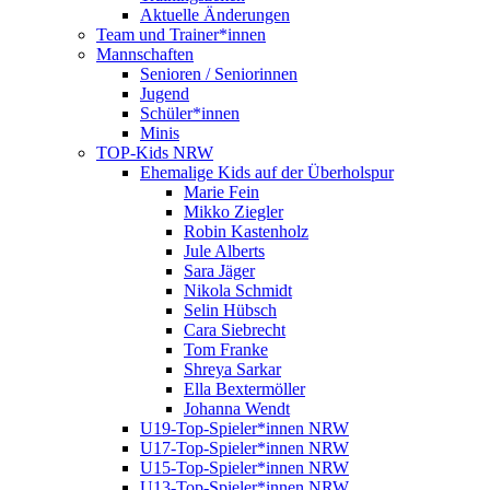
Aktuelle Änderungen
Team und Trainer*innen
Mannschaften
Senioren / Seniorinnen
Jugend
Schüler*innen
Minis
TOP-Kids NRW
Ehemalige Kids auf der Überholspur
Marie Fein
Mikko Ziegler
Robin Kastenholz
Jule Alberts
Sara Jäger
Nikola Schmidt
Selin Hübsch
Cara Siebrecht
Tom Franke
Shreya Sarkar
Ella Bextermöller
Johanna Wendt
U19-Top-Spieler*innen NRW
U17-Top-Spieler*innen NRW
U15-Top-Spieler*innen NRW
U13-Top-Spieler*innen NRW