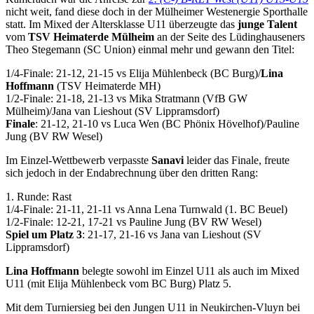
nicht weit, fand diese doch in der Mülheimer Westenergie Sporthalle
statt. Im Mixed der Altersklasse U11 überzeugte das
junge Talent
vom
TSV Heimaterde Mülheim
an der Seite des Lüdinghauseners
Theo Stegemann (SC Union) einmal mehr und gewann den Titel:
1/4-Finale: 21-12, 21-15 vs Elija Mühlenbeck (BC Burg)/
Lina
Hoffmann
(TSV Heimaterde MH)
1/2-Finale: 21-18, 21-13 vs Mika Stratmann (VfB GW
Mülheim)/Jana van Lieshout (SV Lippramsdorf)
Finale
: 21-12, 21-10 vs Luca Wen (BC Phönix Hövelhof)/Pauline
Jung (BV RW Wesel)
Im Einzel-Wettbewerb verpasste
Sanavi
leider das Finale, freute
sich jedoch in der Endabrechnung über den dritten Rang:
1. Runde: Rast
1/4-Finale: 21-11, 21-11 vs Anna Lena Turnwald (1. BC Beuel)
1/2-Finale: 12-21, 17-21 vs Pauline Jung (BV RW Wesel)
Spiel um Platz 3
: 21-17, 21-16 vs Jana van Lieshout (SV
Lippramsdorf)
Lina Hoffmann
belegte sowohl im Einzel U11 als auch im Mixed
U11 (mit Elija Mühlenbeck vom BC Burg) Platz 5.
Mit dem Turniersieg bei den Jungen U11 in Neukirchen-Vluyn bei