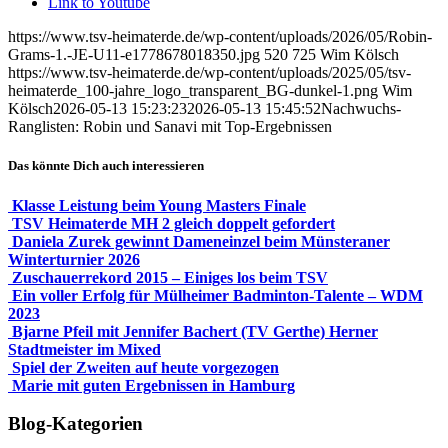
Link to Youtube
https://www.tsv-heimaterde.de/wp-content/uploads/2026/05/Robin-
Grams-1.-JE-U11-e1778678018350.jpg
520
725
Wim Kölsch
https://www.tsv-heimaterde.de/wp-content/uploads/2025/05/tsv-
heimaterde_100-jahre_logo_transparent_BG-dunkel-1.png
Wim
Kölsch
2026-05-13 15:23:23
2026-05-13 15:45:52
Nachwuchs-
Ranglisten: Robin und Sanavi mit Top-Ergebnissen
Das könnte Dich auch interessieren
Klasse Leistung beim Young Masters Finale
TSV Heimaterde MH 2 gleich doppelt gefordert
Daniela Zurek gewinnt Dameneinzel beim Münsteraner
Winterturnier 2026
Zuschauerrekord 2015 – Einiges los beim TSV
Ein voller Erfolg für Mülheimer Badminton-Talente – WDM
2023
Bjarne Pfeil mit Jennifer Bachert (TV Gerthe) Herner
Stadtmeister im Mixed
Spiel der Zweiten auf heute vorgezogen
Marie mit guten Ergebnissen in Hamburg
Blog-Kategorien