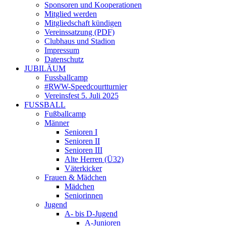
Sponsoren und Kooperationen
Mitglied werden
Mitgliedschaft kündigen
Vereinssatzung (PDF)
Clubhaus und Stadion
Impressum
Datenschutz
JUBILÄUM
Fussballcamp
#RWW-Speedcourtturnier
Vereinsfest 5. Juli 2025
FUSSBALL
Fußballcamp
Männer
Senioren I
Senioren II
Senioren III
Alte Herren (Ü32)
Väterkicker
Frauen & Mädchen
Mädchen
Seniorinnen
Jugend
A- bis D-Jugend
A-Junioren