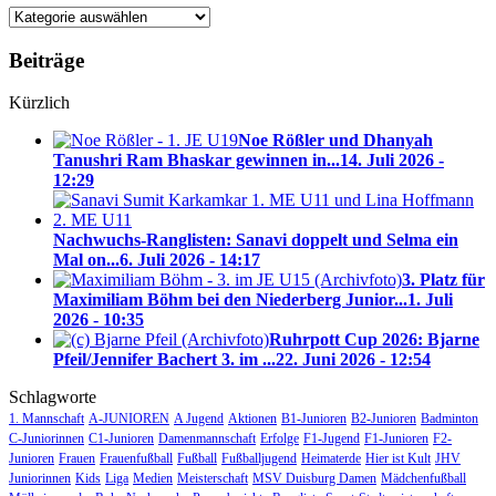
Blog-
Kategorien
Beiträge
Kürzlich
Noe Rößler und Dhanyah
Tanushri Ram Bhaskar gewinnen in...
14. Juli 2026 -
12:29
Nachwuchs-Ranglisten: Sanavi doppelt und Selma ein
Mal on...
6. Juli 2026 - 14:17
3. Platz für
Maximiliam Böhm bei den Niederberg Junior...
1. Juli
2026 - 10:35
Ruhrpott Cup 2026: Bjarne
Pfeil/Jennifer Bachert 3. im ...
22. Juni 2026 - 12:54
Schlagworte
1. Mannschaft
A-JUNIOREN
A Jugend
Aktionen
B1-Junioren
B2-Junioren
Badminton
C-Juniorinnen
C1-Junioren
Damenmannschaft
Erfolge
F1-Jugend
F1-Junioren
F2-
Junioren
Frauen
Frauenfußball
Fußball
Fußballjugend
Heimaterde
Hier ist Kult
JHV
Juniorinnen
Kids
Liga
Medien
Meisterschaft
MSV Duisburg Damen
Mädchenfußball