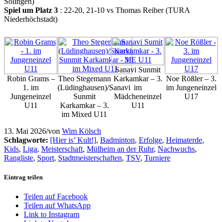
Solingen)
Spiel um Platz 3
: 22-20, 21-10 vs Thomas Reiber (TURA
Niederhöchstadt)
Sanavi Sunmit
Robin Grams –
Theo Stegemann
Karkamkar – 3.
Noe Rößler – 3.
1. im
(Lüdinghausen)/Sanavi
im
im Jungeneinzel
Jungeneinzel
Sunmit
Mädcheneinzel
U17
U11
Karkamkar – 3.
U11
im Mixed U11
13. Mai 2026
/
von
Wim Kölsch
Schlagworte:
[Hier is’ Kult!]
,
Badminton
,
Erfolge
,
Heimaterde
,
Kids
,
Liga
,
Meisterschaft
,
Mülheim an der Ruhr
,
Nachwuchs
,
Rangliste
,
Sport
,
Stadtmeisterschaften
,
TSV
,
Turniere
Eintrag teilen
Teilen auf Facebook
Teilen auf WhatsApp
Link to Instagram