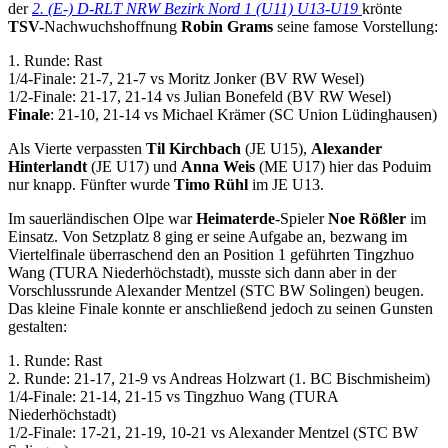
der
2. (E-) D-RLT NRW Bezirk Nord 1 (U11) U13-U19
krönte
TSV-
Nachwuchshoffnung
Robin Grams
seine famose Vorstellung:
1. Runde: Rast
1/4-Finale: 21-7, 21-7 vs Moritz Jonker (BV RW Wesel)
1/2-Finale: 21-17, 21-14 vs Julian Bonefeld (BV RW Wesel)
Finale
: 21-10, 21-14 vs Michael Krämer (SC Union Lüdinghausen)
Als Vierte verpassten
Til Kirchbach
(JE U15),
Alexander
Hinterlandt
(JE U17) und
Anna Weis
(ME U17) hier das Poduim
nur knapp. Fünfter wurde
Timo Rühl
im JE U13.
Im sauerländischen Olpe war
Heimaterde
-Spieler
Noe Rößler
im
Einsatz. Von Setzplatz 8 ging er seine Aufgabe an, bezwang im
Viertelfinale überraschend den an Position 1 geführten Tingzhuo
Wang (TURA Niederhöchstadt), musste sich dann aber in der
Vorschlussrunde Alexander Mentzel (STC BW Solingen) beugen.
Das kleine Finale konnte er anschließend jedoch zu seinen Gunsten
gestalten:
1. Runde: Rast
2. Runde: 21-17, 21-9 vs Andreas Holzwart (1. BC Bischmisheim)
1/4-Finale: 21-14, 21-15 vs Tingzhuo Wang (TURA
Niederhöchstadt)
1/2-Finale: 17-21, 21-19, 10-21 vs Alexander Mentzel (STC BW