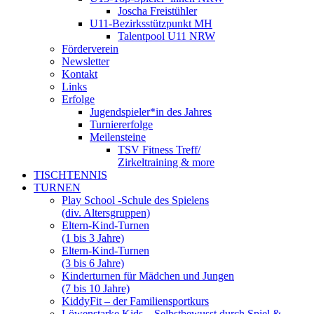
Joscha Freistühler
U11-Bezirksstützpunkt MH
Talentpool U11 NRW
Förderverein
Newsletter
Kontakt
Links
Erfolge
Jugendspieler*in des Jahres
Turniererfolge
Meilensteine
TSV Fitness Treff/
Zirkeltraining & more
TISCHTENNIS
TURNEN
Play School -Schule des Spielens
(div. Altersgruppen)
Eltern-Kind-Turnen
(1 bis 3 Jahre)
Eltern-Kind-Turnen
(3 bis 6 Jahre)
Kinderturnen für Mädchen und Jungen
(7 bis 10 Jahre)
KiddyFit – der Familiensportkurs
Löwenstarke Kids – Selbstbewusst durch Spiel &