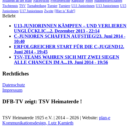
Mülheim an der Ruhr
Nachwuchs
Presseberichte
Rangliste
Sport
Stadtmeisterschaften
Tischtennis
TSV
Turnabteilung
Turnier
Turniere
U11 Juniorinnen
U13 Juniorinnen
U15
Juniorinnen
U17 Juniorinnen
Zweite
[Hier is’ Kult!]
Beliebt
U13-JUNIORINNEN KÄMPFEN – UND VERLIEREN
UNGLÜCKLIC...
2. Dezember 2013 - 22:14
C-JUNIOREN SCHAFFEN AUFSTIEG!
23. Juni 2014 -
10:40
ERFOLGREICHER START FÜR DIE C-JUGEND
12.
Juni 2014 - 19:45
TSV-TEAMS WAHREN SICH MIT ZWEI SIEGEN
ALLE CHANCEN IM A...
19. Juni 2014 - 19:56
Rechtliches
Datenschutz
Impressum
DFB-TV zeigt: TSV Heimaterde !
TSV Heimaterde 1925 e.V. | 2014 – 2026 | Website:
plan-e
Kommunikationsdesign, Lutz Kamieth